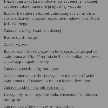
Niezbyt często: kolka wątrobowa, owrzodzenie jamy ustnej,
zapalenie dziąseł, zapalenie jamy ustnej, wzdęcia
Rzadko: krwawienie z dziąseł, zwiększony apetyt, smoliste
stolce, odbarwienia zębów i uszkodzenia zębów, niedrożność
jelita cienkiego.
Zaburzenia skóry i tkanki podskórnej
Bardzo często: świąd
Częste: wysypka
Rzadko: suchość skóry, ujawnienie się opryszczki pospolitej,
zwiększona wrażliwość na światło Bardzo rzadko: pokrzywka,
złuszczające zapalenie skóry
Zaburzenia nerek i dróg moczowych
Często: zaburzenia mikcji (zatrzymanie moczu ale również
zwiększona chęć oddawania moczu) Rzadko: krwiomocz
Zaburzenia układu rozrodczego i piersi
Niezbyt często: zmniejszenie libido, impotencja Rzadko: brak
miesiączki
Zaburzenia ogólne i stany w miejscu podania