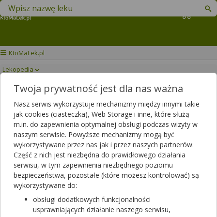
Znajdź lek w swojej okolicy
Koszyk
KtoMaLek.pl
Lekopedia
Twoja prywatność jest dla nas ważna
OXYDOLOR
Drukuj/Zapisz
Nasz serwis wykorzystuje mechanizmy między innymi takie
jak cookies (ciasteczka), Web Storage i inne, które służą
m.in. do zapewnienia optymalnej obsługi podczas wizyty w
naszym serwisie. Powyższe mechanizmy mogą być
wykorzystywane przez nas jak i przez naszych partnerów.
Część z nich jest niezbędna do prawidłowego działania
serwisu, w tym zapewnienia niezbędnego poziomu
bezpieczeństwa, pozostałe (które możesz kontrolować) są
wykorzystywane do:
obsługi dodatkowych funkcjonalności
usprawniających działanie naszego serwisu,
Rezerwuj