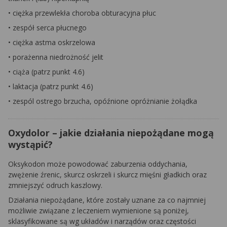
• ciężka przewlekła choroba obturacyjna płuc
• zespół serca płucnego
• ciężka astma oskrzelowa
• porażenna niedrożność jelit
• ciąża (patrz punkt 4.6)
• laktacja (patrz punkt 4.6)
• zespól ostrego brzucha, opóźnione opróżnianie żołądka
Oxydolor – jakie działania niepożądane mogą
wystąpić?
Oksykodon może powodować zaburzenia oddychania,
zwężenie źrenic, skurcz oskrzeli i skurcz mięśni gładkich oraz
zmniejszyć odruch kaszlowy.
Działania niepożądane, które zostały uznane za co najmniej
możliwie związane z leczeniem wymienione są poniżej,
sklasyfikowane są wg układów i narządów oraz częstości