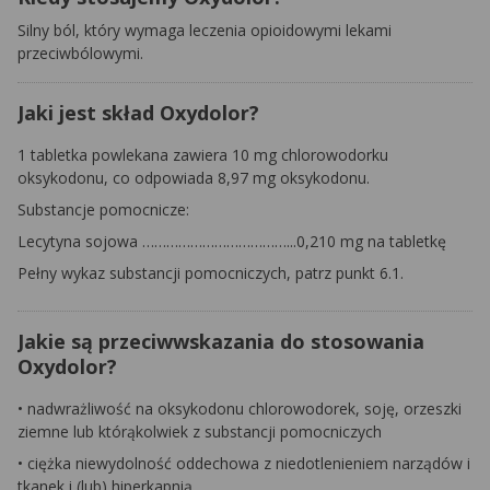
Silny ból, który wymaga leczenia opioidowymi lekami
przeciwbólowymi.
Jaki jest skład Oxydolor?
1 tabletka powlekana zawiera 10 mg chlorowodorku
oksykodonu, co odpowiada 8,97 mg oksykodonu.
Substancje pomocnicze:
Lecytyna sojowa ………………………………...0,210 mg na tabletkę
Pełny wykaz substancji pomocniczych, patrz punkt 6.1.
Jakie są przeciwwskazania do stosowania
Oxydolor?
• nadwrażliwość na oksykodonu chlorowodorek, soję, orzeszki
ziemne lub którąkolwiek z substancji pomocniczych
• ciężka niewydolność oddechowa z niedotlenieniem narządów i
tkanek i (lub) hiperkapnią