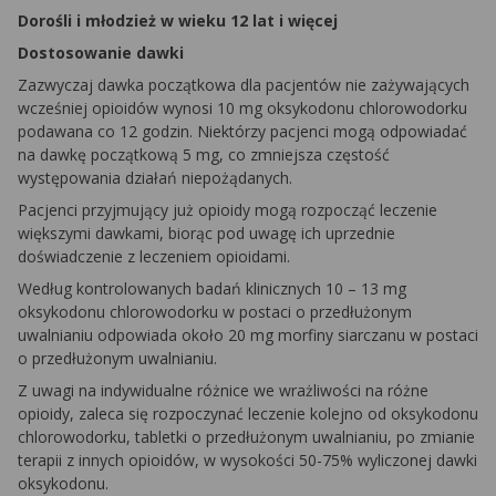
Dorośli i młodzież w wieku 12 lat i więcej
Dostosowanie dawki
Zazwyczaj dawka początkowa dla pacjentów nie zażywających
wcześniej opioidów wynosi 10 mg oksykodonu chlorowodorku
podawana co 12 godzin. Niektórzy pacjenci mogą odpowiadać
na dawkę początkową 5 mg, co zmniejsza częstość
występowania działań niepożądanych.
Pacjenci przyjmujący już opioidy mogą rozpocząć leczenie
większymi dawkami, biorąc pod uwagę ich uprzednie
doświadczenie z leczeniem opioidami.
Według kontrolowanych badań klinicznych 10 – 13 mg
oksykodonu chlorowodorku w postaci o przedłużonym
uwalnianiu odpowiada około 20 mg morfiny siarczanu w postaci
o przedłużonym uwalnianiu.
Z uwagi na indywidualne różnice we wrażliwości na różne
opioidy, zaleca się rozpoczynać leczenie kolejno od oksykodonu
chlorowodorku, tabletki o przedłużonym uwalnianiu, po zmianie
terapii z innych opioidów, w wysokości 50-75% wyliczonej dawki
oksykodonu.