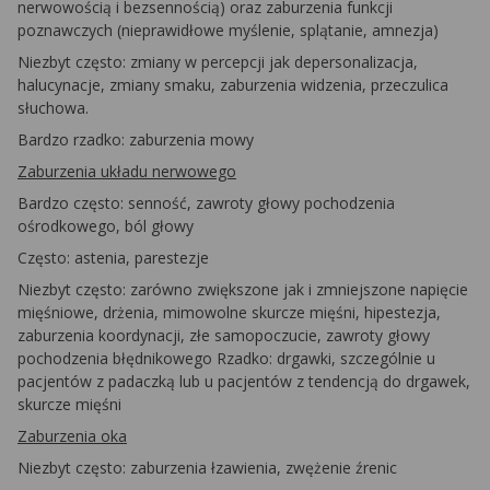
nerwowością i bezsennością) oraz zaburzenia funkcji
poznawczych (nieprawidłowe myślenie, splątanie, amnezja)
Niezbyt często: zmiany w percepcji jak depersonalizacja,
halucynacje, zmiany smaku, zaburzenia widzenia, przeczulica
słuchowa.
Bardzo rzadko: zaburzenia mowy
Zaburzenia układu nerwowego
Bardzo często: senność, zawroty głowy pochodzenia
ośrodkowego, ból głowy
Często: astenia, parestezje
Niezbyt często: zarówno zwiększone jak i zmniejszone napięcie
mięśniowe, drżenia, mimowolne skurcze mięśni, hipestezja,
zaburzenia koordynacji, złe samopoczucie, zawroty głowy
pochodzenia błędnikowego Rzadko: drgawki, szczególnie u
pacjentów z padaczką lub u pacjentów z tendencją do drgawek,
skurcze mięśni
Zaburzenia oka
Niezbyt często: zaburzenia łzawienia, zwężenie źrenic