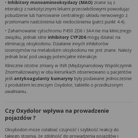
•
Inhibitory monoaminooksydazy (MAO)
znane są z
interakcji z narkotycznymi lekami przeciwbólowymi powodując
pobudzenie lub hamowanie centralnego układu nerwowego z
przełomami nadciśnienia lub niedociśnienia (patrz punkt 4.4).
• Zahamowanie cytochromu P450 2D6 i 3A4 nie ma klinicznego
związku, jednak silne
inhibitory CYP2D6
mogą działać na
eliminację oksykodonu. Działanie innych inhibitorów
izoenzymów na metabolizm oksykodonu nie jest znane. Należy
jednak brać pod uwagę potencjalne interakcje.
Klinicznie istotne zmiany w INR (Międzynarodowy Współczynnik
Znormalizowany) w obu kierunkach obserwowano u pacjentów
jeśli
antykoagulanty kumaryny
były podawane jednocześnie
z produktem leczniczym Oxydolor, tabletki o przedłużonym
uwalnianiu..
Czy Oxydolor wpływa na prowadzenie
pojazdów ?
Oksykodon może osłabiać czujność i szybkość reakcji do
takiego stopnia, że zdolność do prowadzenia pojazdów i