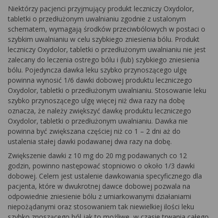
Niektórzy pacjenci przyjmujący produkt leczniczy Oxydolor,
tabletki o przedłużonym uwalnianiu zgodnie z ustalonym
schematem, wymagają środków przeciwbólowych w postaci o
szybkim uwalnianiu w celu szybkiego zniesienia bólu. Produkt
leczniczy Oxydolor, tabletki o przedłużonym uwalnianiu nie jest
zalecany do leczenia ostrego bólu i (lub) szybkiego zniesienia
bólu. Pojedyncza dawka leku szybko przynoszącego ulgę
powinna wynosić 1/6 dawki dobowej produktu leczniczego
Oxydolor, tabletki o przedłużonym uwalnianiu. Stosowanie leku
szybko przynoszącego ulgę więcej niż dwa razy na dobę
oznacza, że należy zwiększyć dawkę produktu leczniczego
Oxydolor, tabletki o przedłużonym uwalnianiu. Dawka nie
powinna być zwiększana częściej niż co 1 – 2 dni aż do
ustalenia stałej dawki podawanej dwa razy na dobę.
Zwiększenie dawki z 10 mg do 20 mg podawanych co 12
godzin, powinno następować stopniowo o około 1/3 dawki
dobowej. Celem jest ustalenie dawkowania specyficznego dla
pacjenta, które w dwukrotnej dawce dobowej pozwala na
odpowiednie zniesienie bólu z umiarkowanymi działaniami
niepożądanymi oraz stosowaniem tak niewielkiej ilości leku
szybko znoszącego ból jak to możliwe, w czasie trwania całego