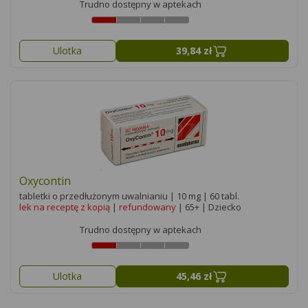
Trudno dostępny w aptekach
Ulotka
39,84 zł
Oxycontin
tabletki o przedłużonym uwalnianiu | 10 mg | 60 tabl.
lek na receptę z kopią
|
refundowany
| 65+ | Dziecko
Trudno dostępny w aptekach
Ulotka
45,46 zł