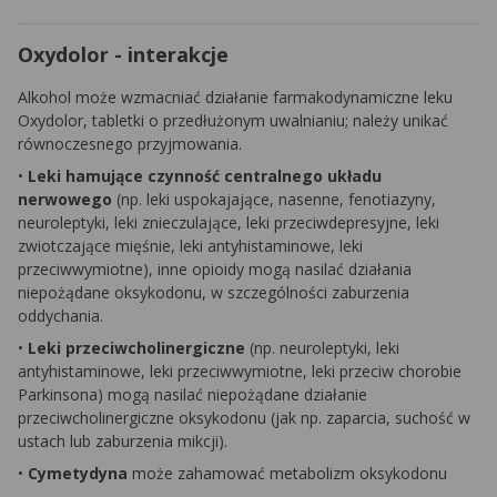
Oxydolor - interakcje
Alkohol może wzmacniać działanie farmakodynamiczne leku
Oxydolor, tabletki o przedłużonym uwalnianiu; należy unikać
równoczesnego przyjmowania.
•
Leki hamujące czynność centralnego układu
nerwowego
(np. leki uspokajające, nasenne, fenotiazyny,
neuroleptyki, leki znieczulające, leki przeciwdepresyjne, leki
zwiotczające mięśnie, leki antyhistaminowe, leki
przeciwwymiotne), inne opioidy mogą nasilać działania
niepożądane oksykodonu, w szczególności zaburzenia
oddychania.
•
Leki przeciwcholinergiczne
(np. neuroleptyki, leki
antyhistaminowe, leki przeciwwymiotne, leki przeciw chorobie
Parkinsona) mogą nasilać niepożądane działanie
przeciwcholinergiczne oksykodonu (jak np. zaparcia, suchość w
ustach lub zaburzenia mikcji).
•
Cymetydyna
może zahamować metabolizm oksykodonu