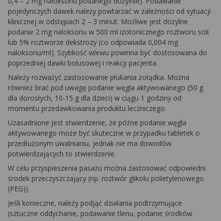
0,4 – 2 mg naloksonu podanego dożylnie). Podawanie
pojedynczych dawek należy powtarzać w zależności od sytuacji
klinicznej w odstępach 2 – 3 minut. Możliwe jest dożylne
podanie 2 mg naloksonu w 500 ml izotonicznego roztworu soli
lub 5% roztworze dekstrozy (co odpowiada 0,004 mg
naloksonu/ml). Szybkość wlewu powinna być dostosowana do
poprzedniej dawki bolusowej i reakcji pacjenta.
Należy rozważyć zastosowanie płukania żołądka. Można
również brać pod uwagę podanie węgla aktywowanego (50 g
dla dorosłych, 10-15 g dla dzieci) w ciągu 1 godziny od
momentu przedawkowania produktu leczniczego.
Uzasadnione jest stwierdzenie, że późne podanie węgla
aktywowanego może być skuteczne w przypadku tabletek o
przedłużonym uwalnianiu, jednak nie ma dowodów
potwierdzających to stwierdzenie.
W celu przyspieszenia pasażu można zastosować odpowiedni
środek przeczyszczający (np. roztwór glikolu polietylenowego
(PEG)).
Jeśli konieczne, należy podjąć działania podtrzymujące
(sztuczne oddychanie, podawanie tlenu, podanie środków