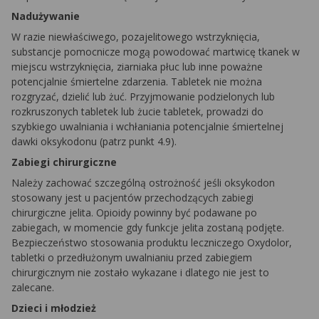
Nadużywanie
W razie niewłaściwego, pozajelitowego wstrzyknięcia,
substancje pomocnicze mogą powodować martwicę tkanek w
miejscu wstrzyknięcia, ziarniaka płuc lub inne poważne
potencjalnie śmiertelne zdarzenia. Tabletek nie można
rozgryzać, dzielić lub żuć. Przyjmowanie podzielonych lub
rozkruszonych tabletek lub żucie tabletek, prowadzi do
szybkiego uwalniania i wchłaniania potencjalnie śmiertelnej
dawki oksykodonu (patrz punkt 4.9).
Zabiegi chirurgiczne
Należy zachować szczególną ostrożność jeśli oksykodon
stosowany jest u pacjentów przechodzących zabiegi
chirurgiczne jelita. Opioidy powinny być podawane po
zabiegach, w momencie gdy funkcje jelita zostaną podjęte.
Bezpieczeństwo stosowania produktu leczniczego Oxydolor,
tabletki o przedłużonym uwalnianiu przed zabiegiem
chirurgicznym nie zostało wykazane i dlatego nie jest to
zalecane.
Dzieci i młodzież