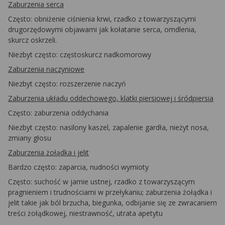
Zaburzenia serca
Często: obniżenie ciśnienia krwi, rzadko z towarzyszącymi
drugorzędowymi objawami jak kołatanie serca, omdlenia,
skurcz oskrzeli.
Niezbyt często: częstoskurcz nadkomorowy
Zaburzenia naczyniowe
Niezbyt często: rozszerzenie naczyń
Zaburzenia układu oddechowego, klatki piersiowej i śródpiersia
Często: zaburzenia oddychania
Niezbyt często: nasilony kaszel, zapalenie gardła, nieżyt nosa,
zmiany głosu
Zaburzenia żołądka i jelit
Bardzo często: zaparcia, nudności wymioty
Często: suchość w jamie ustnej, rzadko z towarzyszącym
pragnieniem i trudnościami w przełykaniu; zaburzenia żołądka i
jelit takie jak ból brzucha, biegunka, odbijanie się ze zwracaniem
treści żołądkowej, niestrawność, utrata apetytu