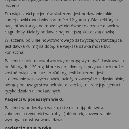
leczenia.
Dla większości pacjentów skuteczne jest podawanie takiej
samej dawki rano i wieczorem (co 12 godzin). Dla niektórych
pacjentów korzystne może być nierówne rozłożenie dawek w
ciągu doby. Należy podawać najmniejszą skuteczną dawkę.
W leczeniu bólu nie-nowotworowego zazwyczaj wystarczająca
jest dawka 40 mg na dobę, ale większa dawka może być
konieczna.
Pacjenci z bólem nowotworowym mogą wymagać dawkowania
od 80 mg do 120 mg, które w pojedynczych przypadkach może
zostać zwiększone aż do 400 mg. Jeśli konieczne jest
stosowanie większych dawek, należy rozważyć to indywidualnie,
biorąc pod uwagę stosunek skuteczności, tolerancji pacjenta i
ryzyka działań niepożądanych.
Pacjenci w podeszłym wieku
Pacjenci w podeszłym wieku, o ile nie mają objawów
zaburzenia czynności wątroby i (lub) nerek, zazwyczaj nie
wymagają dostosowania dawki.
Pacjenci z grup ryzyka