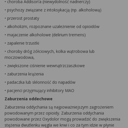
• choroba Addison’a (niewydolność nadnerczy)
• psychozy związane z intoksykacją (np. alkoholową)
• przerost prostaty
• alkoholizm, rozpoznane uzależnienie od opioidów
• majaczenie alkoholowe (delirium tremens)
• zapalenie trzustki
• choroby dróg żółciowych, kolka wątrobowa lub
moczowodowa,
• zwiększone ciśnienie wewnątrzczaszkowe
• zaburzenia krążenia
• padaczka lub skłonność do napadów
• pacjenci przyjmujący inhibitory MAO
Zaburzenia oddechowe
Zaburzenia oddychania są najpoważniejszym zagrożeniem
powodowanym przez opioidy. Zaburzenia oddychania
powodowane przez Oxydolor mogą prowadzić do zwiększenia
stężenia dwutlenku węgla we krwi i co za tym idzie w płynie