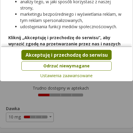
analizy tego, w jaki sposób korzystasz z naszej
strony,
Oxydolor
marketingu bezpośredniego i wyświetlania reklam, w
tym reklam spersonalizowanych,
tabletki o przedłużonym uwalnianiu
|
10 mg
| 60 tabl.
udostępniania funkcji mediów społecznościowych.
lek na receptę z kopią
|
refundowany
|
65+
|
Dziecko
od 0,00 zł do 41,16 zł
Kliknij „Akceptuję i przechodzę do serwisu”, aby
wyrazić zgodę na przetwarzanie przez nas i naszych
Wybierz odpłatność
partnerów Twoich danych w powyższych celach.
Akceptuję i przechodzę do serwisu
Pamiętaj, że wyrażenie zgody jest dobrowolne, a wyrażoną
zgodę możesz w każdej chwili cofnąć, możesz też wycofać
41,16zł
Odrzuć niewymagane
zgodę na przetwarzanie Twoich danych tylko w niektórych
Ustawienia zaawansowane
celach. Jeżeli chcesz dowiedzieć się więcej lub chcesz
przeprowadzić konfigurację szczegółową, to możesz tego
Trudno dostępny w aptekach
dokonać za pomocą „Ustawień zaawansowanych”.
Więcej informacji na temat wykorzystywania narzędzi
zewnętrznych w naszym serwisie znajdziesz w
Regulaminie
Dawka
Serwisu
.
10 mg