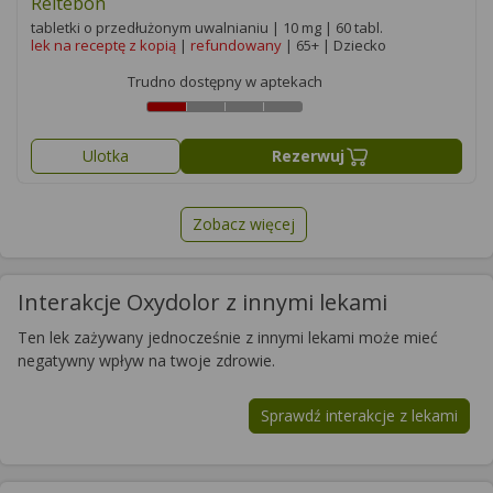
Reltebon
tabletki o przedłużonym uwalnianiu | 10 mg | 60 tabl.
lek na receptę z kopią
|
refundowany
| 65+ | Dziecko
Trudno dostępny w aptekach
Ulotka
Rezerwuj
Zobacz więcej
Interakcje Oxydolor z innymi lekami
Ten lek zażywany jednocześnie z innymi lekami może mieć
negatywny wpływ na twoje zdrowie.
Sprawdź interakcje z lekami