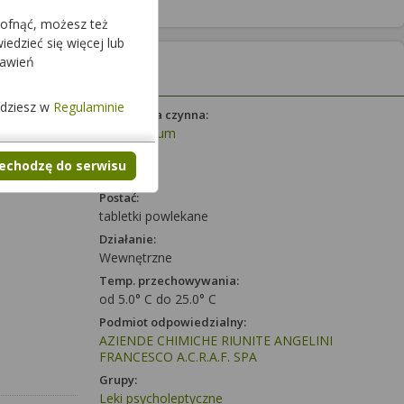
cofnąć, możesz też
edzieć się więcej lub
tawień
jdziesz w
Regulaminie
Substancja czynna:
Lurasidonum
Dawka:
zechodzę do serwisu
18,5 mg
Postać:
tabletki powlekane
Działanie:
Wewnętrzne
Temp. przechowywania:
od 5.0° C do 25.0° C
Podmiot odpowiedzialny:
AZIENDE CHIMICHE RIUNITE ANGELINI
FRANCESCO A.C.R.A.F. SPA
Grupy:
Leki psycholeptyczne