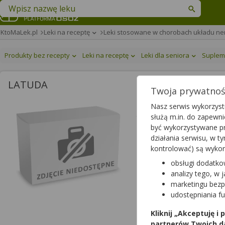
Znajdź lek w swojej okolicy
KtoMaLek.pl
Leki na receptę
Leki stosowane w chorobach układu n
Produkty bez recepty
Leki na receptę
Leki dla seniora
Suplem
LATUDA
Twoja prywatność
Latuda
Nasz serwis wykorzystu
służą m.in. do zapewn
tabletki powlekane
|
18,5 
być wykorzystywane pr
lek na receptę
|
refundow
działania serwisu, w 
kontrolować) są wyko
obsługi dodatko
Wybierz odpłatność
analizy tego, w 
marketingu bezp
udostępniania f
Dawka
Kliknij „Akceptuję i
18,5 mg
partnerów Twoich d