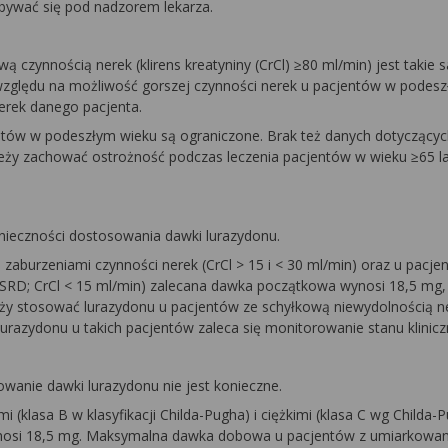
bywać się pod nadzorem lekarza.
zynnością nerek (klirens kreatyniny (CrCl) ≥80 ml/min) jest takie s
 względu na możliwość gorszej czynności nerek u pacjentów w podesz
erek danego pacjenta.
tów w podeszłym wieku są ograniczone. Brak też danych dotyczący
ży zachować ostrożność podczas leczenia pacjentów w wieku ≥65 la
nieczności dostosowania dawki lurazydonu.
 zaburzeniami czynności nerek (CrCl > 15 i < 30 ml/min) oraz u pacje
ESRD; CrCl < 15 ml/min) zalecana dawka początkowa wynosi 18,5 mg
ży stosować lurazydonu u pacjentów ze schyłkową niewydolnością n
lurazydonu u takich pacjentów zaleca się monitorowanie stanu klinic
wanie dawki lurazydonu nie jest konieczne.
klasa B w klasyfikacji Childa-Pugha) i ciężkimi (klasa C wg Childa-
ynosi 18,5 mg. Maksymalna dawka dobowa u pacjentów z umiarkowa