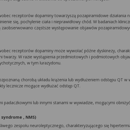
 wobec receptorów dopaminy towarzyszą pozapiramidowe działania 
nienie się, pochylenie ciała i nieprawidłowy chód. W badaniach klinic
enią zaobserwowano częstsze występowanie objawów pozapiramidowy
 wobec receptorów dopaminy może wywołać późne dyskinezy, charak
ęśni twarzy. W razie wystąpienia przedmiotowych i podmiotowych ob
sychotycznych, w tym lurazydonu.
rozpoznaną chorobą układu krążenia lub wydłużeniem odstępu QT w 
ukty lecznicze mogące wydłużać odstęp QT.
mi padaczkowymi lub innymi stanami w wywiadzie, mogącymi obniżyć
t syndrome
, NMS)
wego zespołu neuroleptycznego, charakteryzującego się hipertermi