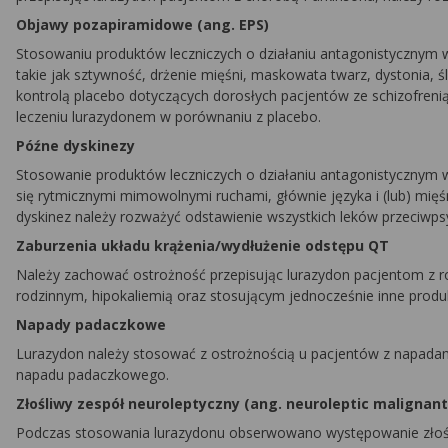
Objawy pozapiramidowe (ang. EPS)
Stosowaniu produktów leczniczych o działaniu antagonistycznym
takie jak sztywność, drżenie mięśni, maskowata twarz, dystonia, śli
kontrolą placebo dotyczących dorosłych pacjentów ze schizofr
leczeniu lurazydonem w porównaniu z placebo.
Późne dyskinezy
Stosowanie produktów leczniczych o działaniu antagonistycznym
się rytmicznymi mimowolnymi ruchami, głównie języka i (lub) mi
dyskinez należy rozważyć odstawienie wszystkich leków przeciwp
Zaburzenia układu krążenia/wydłużenie odstępu QT
Należy zachować ostrożność przepisując lurazydon pacjentom z 
rodzinnym, hipokaliemią oraz stosującym jednocześnie inne prod
Napady padaczkowe
Lurazydon należy stosować z ostrożnością u pacjentów z napada
napadu padaczkowego.
Złośliwy zespół neuroleptyczny (ang.
neuroleptic malignan
Podczas stosowania lurazydonu obserwowano występowanie złośli