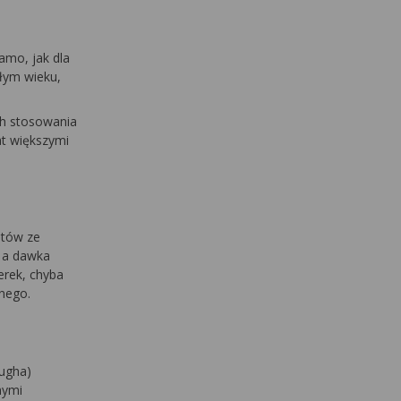
amo, jak dla
łym wieku,
ch stosowania
t większymi
ntów ze
, a dawka
erek, chyba
znego.
Pugha)
nymi