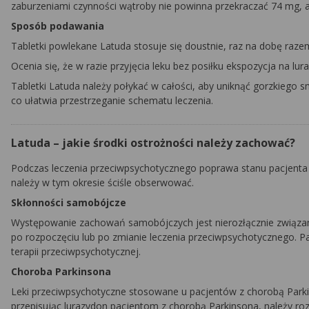
zaburzeniami czynności wątroby nie powinna przekraczać 74 mg, a
Sposób podawania
Tabletki powlekane Latuda stosuje się doustnie, raz na dobę razem
Ocenia się, że w razie przyjęcia leku bez posiłku ekspozycja na lur
Tabletki Latuda należy połykać w całości, aby uniknąć gorzkiego 
co ułatwia przestrzeganie schematu leczenia.
Latuda – jakie środki ostrożności należy zachować?
Podczas leczenia przeciwpsychotycznego poprawa stanu pacjenta m
należy w tym okresie ściśle obserwować.
Skłonności samobójcze
Występowanie zachowań samobójczych jest nierozłącznie związane
po rozpoczęciu lub po zmianie leczenia przeciwpsychotycznego. 
terapii przeciwpsychotycznej.
Choroba Parkinsona
Leki przeciwpsychotyczne stosowane u pacjentów z chorobą Parki
przepisując lurazydon pacjentom z chorobą Parkinsona, należy ro