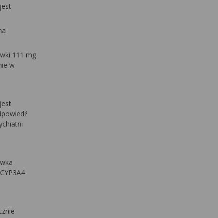
jest
na
dawki 111 mg
nie w
jest
odpowiedź
hiatrii
awka
i CYP3A4
cznie