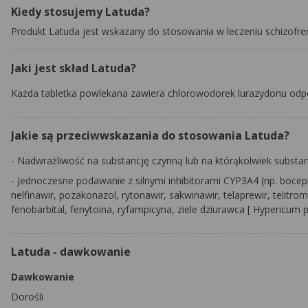
Kiedy stosujemy Latuda?
Produkt Latuda jest wskazany do stosowania w leczeniu schizofren
Jaki jest skład Latuda?
Każda tabletka powlekana zawiera chlorowodorek lurazydonu odp
Jakie są przeciwwskazania do stosowania Latuda?
- Nadwrażliwość na substancję czynną lub na którąkolwiek subst
- Jednoczesne podawanie z silnymi inhibitorami CYP3A4 (np. bocepr
nelfinawir, pozakonazol, rytonawir, sakwinawir, telaprewir, telitr
fenobarbital, fenytoina, ryfampicyna, ziele dziurawca [
Hypericum 
Latuda - dawkowanie
Dawkowanie
Dorośli