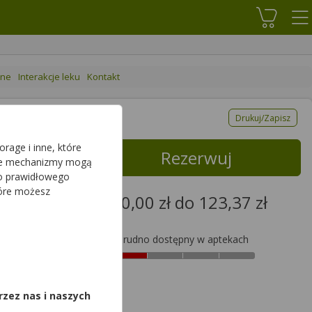
Koszyk
ane
Interakcje leku
Kontakt
Drukuj/Zapisz
rage i inne, które
Rezerwuj
sze mechanizmy mogą
do prawidłowego
tóre możesz
od 0,00 zł do 123,37 zł
Trudno dostępny w aptekach
123,37zł
,
rzez nas i naszych