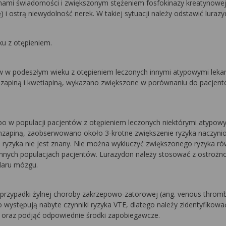
anami świadomości i zwiększonym stężeniem fosfokinazy kreatynowej
ostrą niewydolność nerek. W takiej sytuacji należy odstawić luraz
u z otępieniem.
tów w podeszłym wieku z otępieniem leczonych innymi atypowymi leka
nzapiną i kwetiapiną, wykazano zwiększone w porównaniu do pacjen
o w populacji pacjentów z otępieniem leczonych niektórymi atypow
anzapiną, zaobserwowano około 3-krotne zwiększenie ryzyka naczyni
yzyka nie jest znany. Nie można wykluczyć zwiększonego ryzyka ró
nnych populacjach pacjentów. Lurazydon należy stosować z ostrożno
daru mózgu.
rzypadki żylnej choroby zakrzepowo-zatorowej (ang.
venous throm
występują nabyte czynniki ryzyka VTE, dlatego należy zidentyfikowa
m oraz podjąć odpowiednie środki zapobiegawcze.