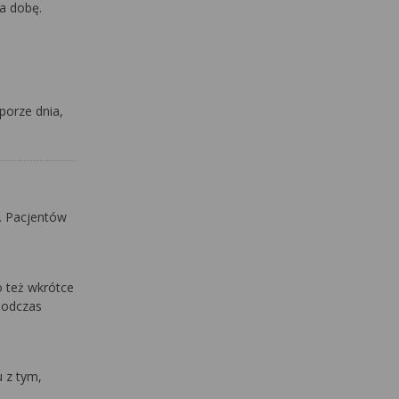
a dobę.
porze dnia,
. Pacjentów
 też wkrótce
podczas
 z tym,