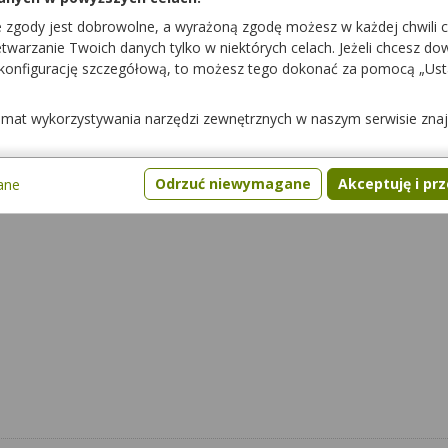
e zgody jest dobrowolne, a wyrażoną zgodę możesz w każdej chwili 
warzanie Twoich danych tylko w niektórych celach. Jeżeli chcesz dowi
 konfigurację szczegółową, to możesz tego dokonać za pomocą „Us
nterakcje z żywnością
Pytania
Gdzie kupić lek
temat wykorzystywania narzędzi zewnętrznych w naszym serwisie zna
Odrzuć niewymagane
Akceptuję i pr
ane