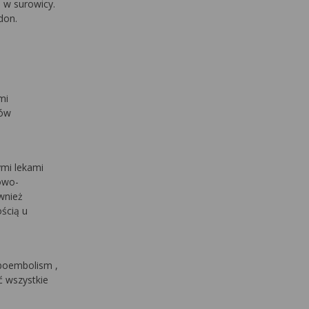
 w surowicy.
ydon.
mi
tów
ymi lekami
owo-
wnież
ścią u
boembolism
,
ć wszystkie