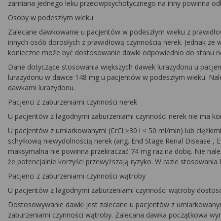
zamiana jednego leku przeciwpsychotycznego na inny powinna od
Osoby w podeszłym wieku
Zalecane dawkowanie u pacjentów w podeszłym wieku z prawidłową c
innych osób dorosłych z prawidłową czynnością nerek. Jednak ze
konieczne może być dostosowanie dawki odpowiednio do stanu n
Dane dotyczące stosowania większych dawek lurazydonu u pacjen
lurazydonu w dawce 148 mg u pacjentów w podeszłym wieku. Nale
dawkami lurazydonu.
Pacjenci z zaburzeniami czynności nerek
U pacjentów z łagodnymi zaburzeniami czynności nerek nie ma ko
U pacjentów z umiarkowanymi (CrCl ≥30 i < 50 ml/min) lub ciężkimi
schyłkową niewydolnością nerek (ang.
End Stage Renal Disease
, 
maksymalna nie powinna przekraczać 74 mg raz na dobę. Nie nale
że potencjalnie korzyści przewyższają ryzyko. W razie stosowania 
Pacjenci z zaburzeniami czynności wątroby
U pacjentów z łagodnymi zaburzeniami czynności wątroby dostoso
Dostosowywanie dawki jest zalecane u pacjentów z umiarkowanymi (
zaburzeniami czynności wątroby. Zalecana dawka początkowa w