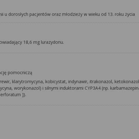
ii u dorosłych pacjentów oraz młodzieży w wieku od 13. roku życia
owiadający 18,6 mg lurazydonu.
ancję pomocniczą
ewir, klarytromycyna, kobicystat, indynawir, itrakonazol, ketokonazo
omycyna, worykonazol) i silnymi induktorami CYP3A4 (np. karbamazepin
perforatum
]).