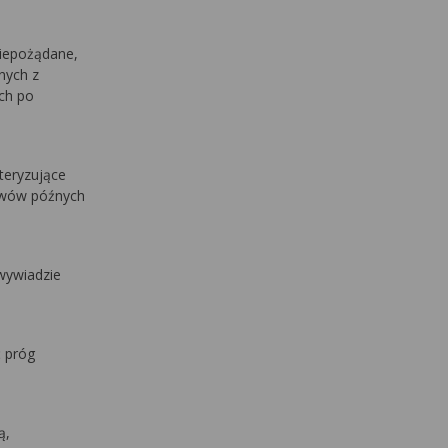
niepożądane,
znych z
ch po
teryzujące
jawów późnych
wywiadzie
 próg
ą,