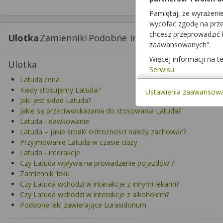
Pamiętaj, że wyrażeni
wycofać zgodę na przet
chcesz przeprowadzić
Ulotka
Zamienniki
Podobne
Interakcje z lekami
I
zaawansowanych”.
Więcej informacji na 
Ulotka
Serwisu
.
Latuda cena
Kiedy stosujemy Latuda?
Ustawienia zaawansow
Jaki jest skład Latuda?
Jakie są przeciwwskazania do stosowania Latuda?
Latuda - dawkowanie
Latuda – jakie środki ostrożności należy zachować?
Przyjmowanie Latuda w czasie ciąży
Latuda - interakcje
Czy Latuda wpływa na prowadzenie pojazdów ?
Zamienniki leku
Czy Latuda wchodzi w interakcje z innymi lekami?
Czy Latuda wchodzi w interakcje z alkoholem?
Podobne leki zawierające Lurasidonum.