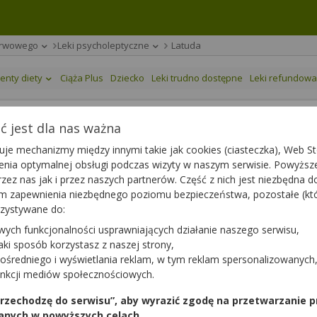
erwowego
Leki psycholeptyczne
Latuda
enty diety
Ciąża Plus
Dziecko
Leki trudno dostępne
Leki refundow
 jest dla nas ważna
je mechanizmy między innymi takie jak cookies (ciasteczka), Web Sto
ienia optymalnej obsługi podczas wizyty w naszym serwisie. Powyż
mg
| 28 tabl.
zez nas jak i przez naszych partnerów. Część z nich jest niezbędna 
any
|
65+
|
Dziecko
tym zapewnienia niezbędnego poziomu bezpieczeństwa, pozostałe (k
rzystywane do:
wych funkcjonalności usprawniających działanie naszego serwisu,
jaki sposób korzystasz z naszej strony,
ośredniego i wyświetlania reklam, w tym reklam spersonalizowanych
unkcji mediów społecznościowych.
 przechodzę do serwisu”, aby wyrazić zgodę na przetwarzanie p
anych w powyższych celach.