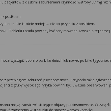
 u pacjentów z ciężkimi zaburzeniami czynności wątroby 37 mg raz n
 z posiłkiem.
azydon będzie istotnie mniejsza niż po przyjęciu z posiłkiem.
smaku. Tabletki Latuda powinny być przyjmowane zawsze o tej samej 
oże wystąpić dopiero po kilku dniach lub nawet po kilku tygodniach
 z przebiegiem zaburzeń psychotycznych. Przypadki takie zgłaszano
Pacjenci z grupy wysokiego ryzyka powinni być uważnie obserwowani 
nsona mogą zaostrzyć istniejące objawy parkinsonowskie. W związku
zważyć zagrożenia w stosunku do spodziewanych korzyści.