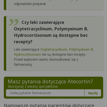
odpowiedni preparat.
Czy leki zawierające
Oxytetracyclinum, Polymyxinum B,
Hydrocortisonum są dostępne bez
recepty?
Leki zawierające
Oxytetracyclinum, Polymyxinum B,
Hydrocortisonum
nie są dostępne bez recepty.
Przed wyborem warto skonsultować się z
farmaceutą.
Masz pytania dotyczące
Atecortin
?
Skorzystaj z wiedzy specjalistów
Szukaj w poradnikach o zdrowiu
Wyślij
Najnowsze pytania pacjentów dotyczące