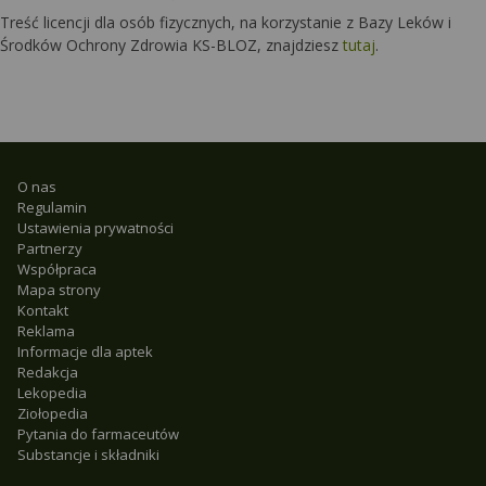
Treść licencji dla osób fizycznych, na korzystanie z Bazy Leków i
Środków Ochrony Zdrowia KS-BLOZ, znajdziesz
tutaj
.
O nas
Regulamin
Ustawienia prywatności
Partnerzy
Współpraca
Mapa strony
Kontakt
Reklama
Informacje dla aptek
Redakcja
Lekopedia
Ziołopedia
Pytania do farmaceutów
Substancje i składniki