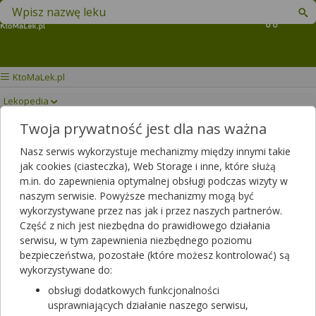
Znajdź lek w swojej okolicy
Koszyk
KtoMaLek.pl
Lekopedia
Twoja prywatność jest dla nas ważna
ATECORTIN
Drukuj/Zapisz
Nasz serwis wykorzystuje mechanizmy między innymi takie
jak cookies (ciasteczka), Web Storage i inne, które służą
m.in. do zapewnienia optymalnej obsługi podczas wizyty w
naszym serwisie. Powyższe mechanizmy mogą być
wykorzystywane przez nas jak i przez naszych partnerów.
Część z nich jest niezbędna do prawidłowego działania
serwisu, w tym zapewnienia niezbędnego poziomu
bezpieczeństwa, pozostałe (które możesz kontrolować) są
wykorzystywane do:
obsługi dodatkowych funkcjonalności
usprawniających działanie naszego serwisu,
Rezerwuj