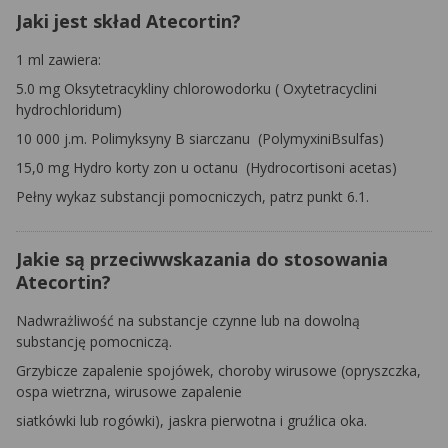
Jaki jest skład Atecortin?
1 ml zawiera:
5.0 mg Oksytetracykliny chlorowodorku (
Oxytetracyclini
hydrochloridum)
10 000 j.m. Polimyksyny B siarczanu
(PolymyxiniBsulfas)
15,0 mg Hydro korty zon u octanu
(Hydrocortisoni acetas)
Pełny wykaz substancji pomocniczych, patrz punkt 6.1.
Jakie są przeciwwskazania do stosowania
Atecortin?
Nadwrażliwość na substancje czynne lub na dowolną
substancję pomocniczą.
Grzybicze zapalenie spojówek, choroby wirusowe (opryszczka,
ospa wietrzna, wirusowe zapalenie
siatkówki lub rogówki), jaskra pierwotna i gruźlica oka.