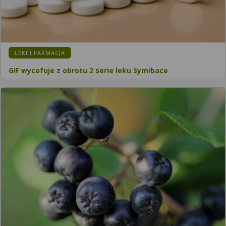
KATEGORIA:
LEKI I FARMACJA
GIF wycofuje z obrotu 2 serie leku Symibace