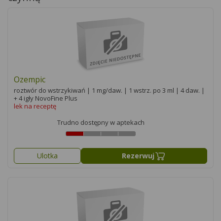
Ozempic
roztwór do wstrzykiwań | 1 mg/daw. | 1 wstrz. po 3 ml | 4 daw. |
+ 4 igły NovoFine Plus
lek na receptę
Trudno dostępny w aptekach
Ulotka
Rezerwuj