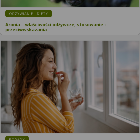
KATEGORIA:
ODŻYWIANIE I DIETY
Aronia – właściwości odżywcze, stosowanie i
przeciwwskazania
KATEGORIA:
PORADY