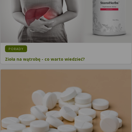
KATEGORIA:
PORADY
Zioła na wątrobę - co warto wiedzieć?