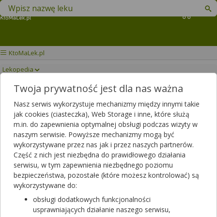
Znajdź lek w swojej okolicy
Koszyk
KtoMaLek.pl
Lekopedia
Twoja prywatność jest dla nas ważna
WEGOVY
Drukuj/Zapisz
Nasz serwis wykorzystuje mechanizmy między innymi takie
jak cookies (ciasteczka), Web Storage i inne, które służą
m.in. do zapewnienia optymalnej obsługi podczas wizyty w
naszym serwisie. Powyższe mechanizmy mogą być
wykorzystywane przez nas jak i przez naszych partnerów.
Część z nich jest niezbędna do prawidłowego działania
serwisu, w tym zapewnienia niezbędnego poziomu
bezpieczeństwa, pozostałe (które możesz kontrolować) są
wykorzystywane do:
obsługi dodatkowych funkcjonalności
usprawniających działanie naszego serwisu,
Rezerwuj