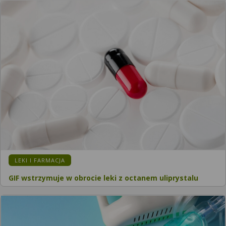
KATEGORIA:
LEKI I FARMACJA
GIF wstrzymuje w obrocie leki z octanem uliprystalu