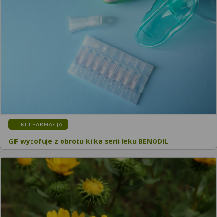
KATEGORIA:
LEKI I FARMACJA
GIF wycofuje z obrotu kilka serii leku BENODIL