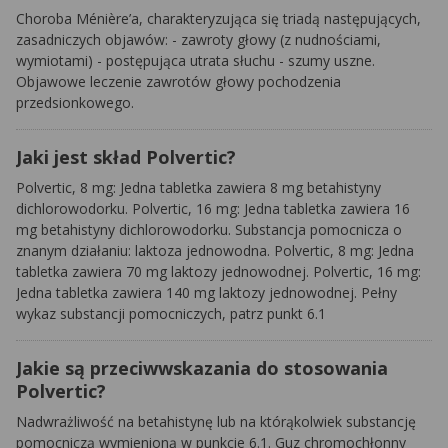
Choroba Ménière’a, charakteryzująca się triadą następujących,
zasadniczych objawów: - zawroty głowy (z nudnościami,
wymiotami) - postępująca utrata słuchu - szumy uszne.
Objawowe leczenie zawrotów głowy pochodzenia
przedsionkowego.
Jaki jest skład Polvertic?
Polvertic, 8 mg: Jedna tabletka zawiera 8 mg betahistyny
dichlorowodorku. Polvertic, 16 mg: Jedna tabletka zawiera 16
mg betahistyny dichlorowodorku. Substancja pomocnicza o
znanym działaniu: laktoza jednowodna. Polvertic, 8 mg: Jedna
tabletka zawiera 70 mg laktozy jednowodnej. Polvertic, 16 mg:
Jedna tabletka zawiera 140 mg laktozy jednowodnej. Pełny
wykaz substancji pomocniczych, patrz punkt 6.1
Jakie są przeciwwskazania do stosowania
Polvertic?
Nadwrażliwość na betahistynę lub na którąkolwiek substancję
pomocniczą wymienioną w punkcie 6.1. Guz chromochłonny