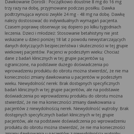
Dawkowanie Dorośli : Początkowo doustnie 8 mg do 16 mg
trzy razy na dobę, przyjmowane podczas posiłku. Dawka
podtrzymująca wynosi zwykle 24 mg - 48 mg na dobę. Dawkę
należy dostosować do indywidualnych wymagań pacjenta.
Czasem poprawę obserwuje się dopiero po kilku tygodniach
leczenia. Dzieci i młodzież: Stosowanie betahistyny nie jest
wskazane u dzieci poniżej 18 lat z powodu niewystarczających
danych dotyczących bezpieczeństwa i skuteczności w tej grupie
wiekowej pacjentów. Pacjenci w podeszłym wieku: Chociaż
dane z badań klinicznych w tej grupie pacjentów są
ograniczone, na podstawie dużego doświadczenia po
wprowadzeniu produktu do obrotu można stwierdzić, że nie ma
konieczności zmiany dawkowania u pacjentów w podeszłym
wieku. Niewydolność nerek: Brak dostępnych specyficznych
badań klinicznych w tej grupie pacjentów, ale na podstawie
doświadczenia po wprowadzeniu produktu do obrotu można
stwierdzić, że nie ma konieczności zmiany dawkowania u
pacjentów z niewydolnością nerek. Niewydolność wątroby: Brak
dostępnych specyficznych badań klinicznych w tej grupie
pacjentów, ale na podstawie doświadczenia po wprowadzeniu
produktu do obrotu można stwierdzić, że nie ma konieczności
zmiany dawkowania u pacjentów z niewydolnością wątroby.