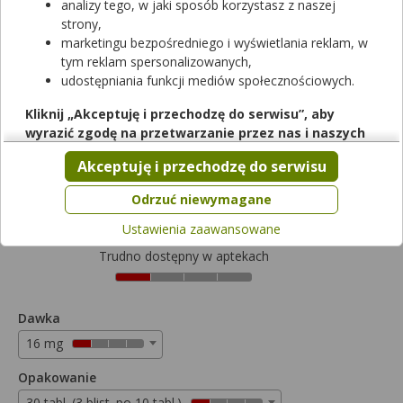
analizy tego, w jaki sposób korzystasz z naszej
strony,
marketingu bezpośredniego i wyświetlania reklam, w
tym reklam spersonalizowanych,
udostępniania funkcji mediów społecznościowych.
Rezerwuj
Kliknij „Akceptuję i przechodzę do serwisu”, aby
wyrazić zgodę na przetwarzanie przez nas i naszych
Polvertic
partnerów Twoich danych w powyższych celach.
Akceptuję i przechodzę do serwisu
tabletki
|
16 mg
| 30 tabl.
Pamiętaj, że wyrażenie zgody jest dobrowolne, a wyrażoną
lek na receptę
zgodę możesz w każdej chwili cofnąć, możesz też wycofać
Odrzuć niewymagane
Cena zależna od apteki
zgodę na przetwarzanie Twoich danych tylko w niektórych
Ustawienia zaawansowane
celach. Jeżeli chcesz dowiedzieć się więcej lub chcesz
przeprowadzić konfigurację szczegółową, to możesz tego
Trudno dostępny w aptekach
dokonać za pomocą „Ustawień zaawansowanych”.
Więcej informacji na temat wykorzystywania narzędzi
zewnętrznych w naszym serwisie znajdziesz w
Regulaminie
Dawka
Serwisu
.
16 mg
Opakowanie
30 tabl. (3 blist. po 10 tabl.)