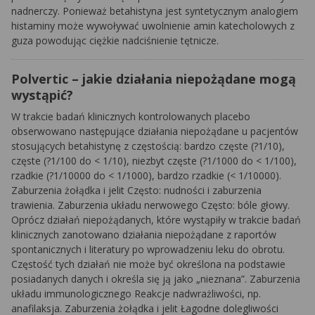
nadnerczy. Ponieważ betahistyna jest syntetycznym analogiem
histaminy może wywoływać uwolnienie amin katecholowych z
guza powodując ciężkie nadciśnienie tętnicze.
Polvertic – jakie działania niepożądane mogą
wystąpić?
W trakcie badań klinicznych kontrolowanych placebo
obserwowano następujące działania niepożądane u pacjentów
stosujących betahistynę z częstością: bardzo częste (?1/10),
częste (?1/100 do < 1/10), niezbyt częste (?1/1000 do < 1/100),
rzadkie (?1/10000 do < 1/1000), bardzo rzadkie (< 1/10000).
Zaburzenia żołądka i jelit Często: nudności i zaburzenia
trawienia. Zaburzenia układu nerwowego Często: bóle głowy.
Oprócz działań niepożądanych, które wystąpiły w trakcie badań
klinicznych zanotowano działania niepożądane z raportów
spontanicznych i literatury po wprowadzeniu leku do obrotu.
Częstość tych działań nie może być określona na podstawie
posiadanych danych i określa się ją jako „nieznana”. Zaburzenia
układu immunologicznego Reakcje nadwrażliwości, np.
anafilaksja. Zaburzenia żołądka i jelit Łagodne dolegliwości