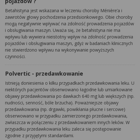
pojazdów ?
Betahistyna jest wskazana w leczeniu choroby Ménière’a i
zawrotów głowy pochodzenia przedsionkowego. Obie choroby
mogą negatywnie wpływać na zdolność prowadzenia pojazdów
i obsługiwania maszyn. Uważa się, że betahistyna nie ma
wpływu lub wywiera nieistotny wpływ na zdolność prowadzenia
pojazdów i obsługiwania maszyn, gdyż w badaniach klinicznych
nie stwierdzono wpływu na wykonywanie powyższych
czynności.
Polvertic - przedawkowanie
Istnieją doniesienia o kilku przypadkach przedawkowania leku. U
niektórych pacjentów obserwowano łagodne lub umiarkowane
objawy przedawkowania po dawkach 640 mg lub większych (np.
nudności, senność, bóle brzucha). Poważniejsze objawy
przedawkowania (np. drgawki, powikłania płucne i sercowe)
obserwowano w przypadku zamierzonego przedawkowania,
zwłaszcza w połączeniu z przedawkowaniem innych leków. W
przypadku przedawkowania leku zaleca się postępowanie
zgodnie z przyjętymi standardami.