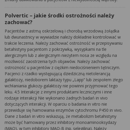
Polvertic – jakie środki ostrożności należy
zachować?
Pacjentów z astmą oskrzelową i chorobą wrzodową żołądka
lub dwunastnicy w wywiadzie należy dokładnie kontrolować w
trakcie leczenia. Należy zachować ostrożność w przepisywaniu
betahistyny pacjentom z pokrzywką, wysypkami na tle
alergicznym lub z alergicznym nieżytem nosa ze względu na
możliwość zaostrzenia tych objawów. Należy zachować
ostrożność u pacjentów z ciężkim niedociśnieniem tętniczym.
Pacjenci z rzadko występującą dziedziczną nietolerancją
galaktozy, niedoborem laktazy typu „Lapp” lub zespołem złego
wchłaniania glukozy-galaktozy nie powinni przyjmować tego
leku. 4.5 Interakcje z innymi produktami leczniczymi i inne
rodzaje interakcji Nie wykonano żadnych badań in vivo
dotyczących interakcji. W oparciu o badania in vitro nie
przewiduje się hamowania enzymów cytochromu P450 in vivo.
Dane z badań in vitro wskazują, że metabolizm betahistyny
może być hamowany przez inhibitory monoaminooksydazy
(MAO), w tym inhibitory MAO-B (np. selegilina). Należy