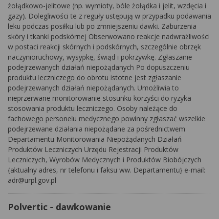
żołądkowo-jelitowe (np. wymioty, bóle żołądka i jelit, wzdęcia i
gazy). Dolegliwości te z reguły ustępują w przypadku podawania
leku podczas posiłku lub po zmniejszeniu dawki. Zaburzenia
skóry i tkanki podskórnej Obserwowano reakcje nadwrażliwości
w postaci reakcji skórnych i podskórnych, szczególnie obrzęk
naczynioruchowy, wysypkę, świąd i pokrzywkę. Zgłaszanie
podejrzewanych działań niepożądanych Po dopuszczeniu
produktu leczniczego do obrotu istotne jest zgłaszanie
podejrzewanych działań niepożądanych. Umożliwia to
nieprzerwane monitorowanie stosunku korzyści do ryzyka
stosowania produktu leczniczego. Osoby należące do
fachowego personelu medycznego powinny zgłaszać wszelkie
podejrzewane działania niepożądane za pośrednictwem
Departamentu Monitorowania Niepożądanych Działań
Produktów Leczniczych Urzędu Rejestracji Produktów
Leczniczych, Wyrobów Medycznych i Produktów Biobójczych
{aktualny adres, nr telefonu i faksu ww. Departamentu} e-mail:
adr@urpl.gov.pl
Polvertic - dawkowanie