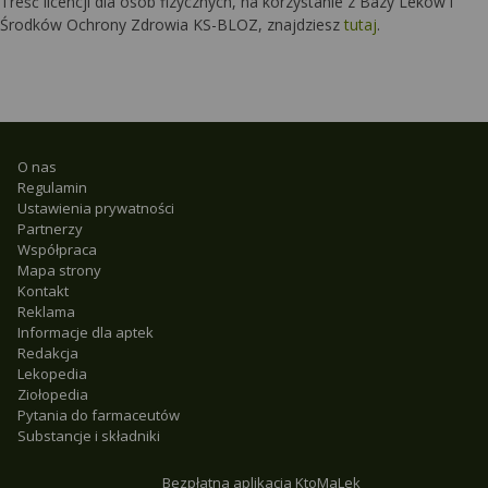
Treść licencji dla osób fizycznych, na korzystanie z Bazy Leków i
Środków Ochrony Zdrowia KS-BLOZ, znajdziesz
tutaj
.
O nas
Regulamin
Ustawienia prywatności
Partnerzy
Współpraca
Mapa strony
Kontakt
Reklama
Informacje dla aptek
Redakcja
Lekopedia
Ziołopedia
Pytania do farmaceutów
Substancje i składniki
Bezpłatna aplikacja KtoMaLek