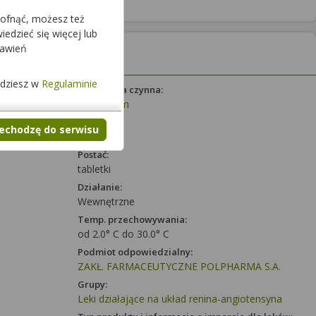
cofnąć, możesz też
edzieć się więcej lub
tawień
jdziesz w
Regulaminie
Substancja czynna:
Ramiprilum
Dawka:
zechodzę do serwisu
5 mg
Postać:
tabletki
Działanie:
Wewnętrzne
Temp. przechowywania:
od 2.0° C do 30.0° C
Podmiot odpowiedzialny:
ZAKŁ. FARMACEUTYCZNE POLPHARMA S.A.
Grupy:
Leki działające na układ renina-angiotensyna