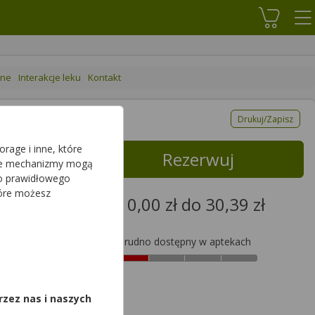
Koszyk
ane
Interakcje leku
Kontakt
Drukuj/Zapisz
rage i inne, które
Rezerwuj
sze mechanizmy mogą
do prawidłowego
tóre możesz
od 0,00 zł do 30,39 zł
Trudno dostępny w aptekach
30,39zł
,
rzez nas i naszych