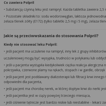
Co zawiera Polpril
• Substancją czynną leku jest ramipryl. Każda tabletka zawiera 2,5
• Pozostałe składniki to: sodu wodorowęglan, laktoza jednowodna
żelaza tlenek żółty (E172) (tylko tabletki 2,5 mg i 5 mg), żelaza tle
Jakie są przeciwwskazania do stosowania Polpril?
Kiedy nie stosować leku Polpril:
• jeśli pacjent ma uczulenie na ramipryl, inny lek z grupy inhibito
uczuleniowej mogą być: wysypka, trudności w połykaniu lub oddycha
• jeśli u pacjenta wystąpiła kiedykolwiek ciężka reakcja alergic
pokrzywka, czerwone plamy na rękach, stopach i w gardle, obrzęk g
• jeśli pacjent jest poddawany dializoterapii lub filtracji krwi inn
odpowiedni dla pacjenta,
• jeśli pacjent ma chorobę nerek, w której dopływ krwi do nerki je
• jeśli pacjentka jest w ciąży powyżej trzeciego miesiąca,
• jeśli ciśnienie tętnicze jest bardzo niskie lub niestabilne - lekar