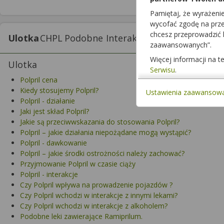
Pamiętaj, że wyrażeni
wycofać zgodę na przet
chcesz przeprowadzić
Ulotka
CHPL
Podobne
Interakcje z lekami
Interak
zaawansowanych”.
Więcej informacji na 
Ulotka
Serwisu
.
Polpril cena
Kiedy stosujemy Polpril?
Ustawienia zaawansow
Polpril - działanie
Jaki jest skład Polpril?
Jakie są przeciwwskazania do stosowania Polpril?
Polpril – jakie działania niepożądane mogą wystąpić?
Polpril - dawkowanie
Polpril – jakie środki ostrożności należy zachować?
Przyjmowanie Polpril w czasie ciąży
Polpril - interakcje
Czy Polpril wpływa na prowadzenie pojazdów ?
Czy Polpril wchodzi w interakcje z innymi lekami?
Czy Polpril wchodzi w interakcje z alkoholem?
Podobne leki zawierające Ramiprilum.