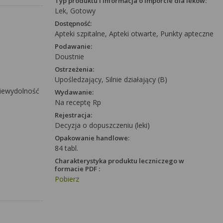
Typ produktu i informacja o imporcie dla leków:
Lek, Gotowy
Dostępność:
Apteki szpitalne, Apteki otwarte, Punkty apteczne
Podawanie:
Doustnie
Ostrzeżenia:
Upośledzający, Silnie działający (B)
niewydolność
Wydawanie:
Na receptę Rp
Rejestracja:
Decyzja o dopuszczeniu (leki)
Opakowanie handlowe:
84 tabl.
Charakterystyka produktu leczniczego w
formacie PDF :
Pobierz