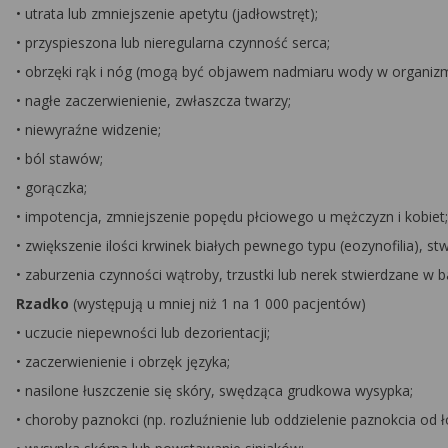
• utrata lub zmniejszenie apetytu (jadłowstręt);
• przyspieszona lub nieregularna czynność serca;
• obrzęki rąk i nóg (mogą być objawem nadmiaru wody w organizm
• nagłe zaczerwienienie, zwłaszcza twarzy;
• niewyraźne widzenie;
• ból stawów;
• gorączka;
• impotencja, zmniejszenie popędu płciowego u mężczyzn i kobiet;
• zwiększenie ilości krwinek białych pewnego typu (eozynofilia), s
• zaburzenia czynności wątroby, trzustki lub nerek stwierdzane w b
Rzadko
(występują u mniej niż 1 na 1 000 pacjentów)
• uczucie niepewności lub dezorientacji;
• zaczerwienienie i obrzęk języka;
• nasilone łuszczenie się skóry, swędząca grudkowa wysypka;
• choroby paznokci (np. rozluźnienie lub oddzielenie paznokcia od ł