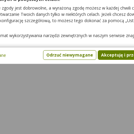
e zgody jest dobrowolne, a wyrażoną zgodę możesz w każdej chwili 
warzanie Twoich danych tylko w niektórych celach. Jeżeli chcesz dowi
 konfigurację szczegółową, to możesz tego dokonać za pomocą „Us
cje z żywnością
Pytania
Gdzie kupić lek
temat wykorzystywania narzędzi zewnętrznych w naszym serwisie zna
Odrzuć niewymagane
Akceptuję i pr
ane