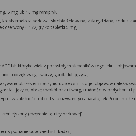
 mg, 5 mg lub 10 mg ramiprylu.
, kroskarmeloza sodowa, skrobia żelowana, kukurydziana, sodu stea
nek czerwony (E172) (tylko tabletki 5 mg).
rów ACE lub którykolwiek z pozostałych składników tego leku - objawami
niu, obrzęk warg, twarzy, gardła lub języka,
zna nazywana obrzękiem naczynioruchowym - do jej objawów należą: świ
ardła i języka, obrzęk wokół oczu i warg, trudności w oddychaniu i p
ego typu - w zależności od rodzaju używanego aparatu, lek Polpril może 
st zmniejszony (zwężenie tętnicy nerkowej),
z zaleci wykonanie odpowiednich badań,