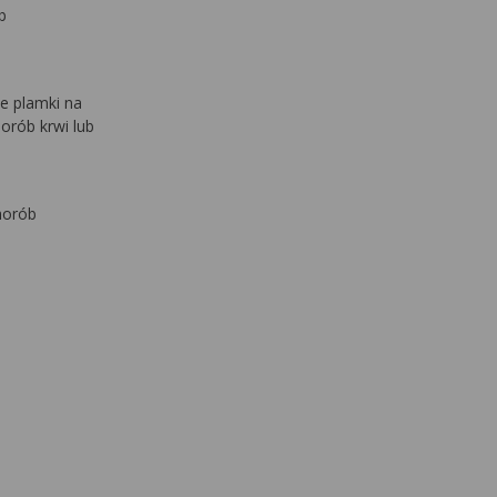
b
we plamki na
orób krwi lub
horób