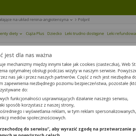
iałające na układ renina-angiotensyna
Polpril
enty diety
Ciąża Plus
Dziecko
Leki trudno dostępne
Leki refundow
 jest dla nas ważna
je mechanizmy między innymi takie jak cookies (ciasteczka), Web Sto
ienia optymalnej obsługi podczas wizyty w naszym serwisie. Powyż
zez nas jak i przez naszych partnerów. Część z nich jest niezbędna 
any
|
65+
|
Dziecko
tym zapewnienia niezbędnego poziomu bezpieczeństwa, pozostałe (k
rzystywane do:
wych funkcjonalności usprawniających działanie naszego serwisu,
jaki sposób korzystasz z naszej strony,
ośredniego i wyświetlania reklam, w tym reklam spersonalizowanych
unkcji mediów społecznościowych.
Dawka
Opakowanie
 przechodzę do serwisu”, aby wyrazić zgodę na przetwarzanie p
5 mg
84 tabl.
anych w powyższych celach.