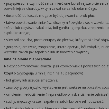
• przyspieszona czynność serca, nierówne lub silniejsze bicie serca 
poważniejsze choroby, w tym zawał serca lub udar mózgu;
• duszność lub kaszel, mogące być objawami chorób płuc;
• łatwe powstawanie siniaków, dłuższy niż zwykle czas krwawienia,
skórze lub częstsze zakażenia, ból gardła i gorączka, zmęczenie,
szpiku kostnego;
• silny ból brzucha, promieniujący do pleców, który może być obja
• gorączka, dreszcze, zmęczenie, utrata apetytu, ból żołądka, nu
wątroby, takich jak zapalenie lub uszkodzenie wątroby.
Inne działania niepożądane
Należy poinformować lekarza, jeśli którykolwiek z poniższych objawów
Często
(występują u mniej niż 1 na 10 pacjentów)
• ból głowy lub uczucie zmęczenia;
• zawroty głowy (ryzyko wystąpienia jest większe na początku stos
• omdlenie, niedociśnienie (nieprawidłowo niskie ciśnienie tętnicz
• suchy, męczący kaszel, zapalenie zatok lub oskrzeli, duszność;
• ból żołądka lub brzucha, biegunka, niestrawność, nudności lub w