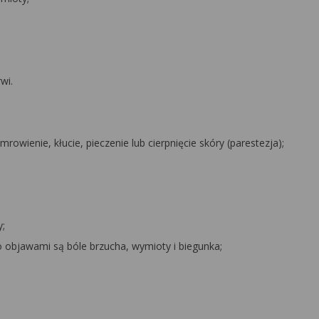
wi.
mrowienie, kłucie, pieczenie lub cierpnięcie skóry (parestezja);
y;
o objawami są bóle brzucha, wymioty i biegunka;