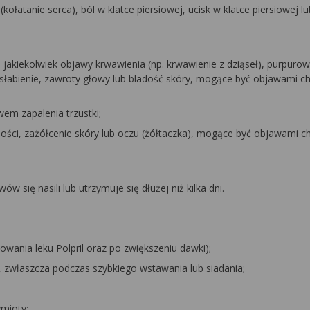
(kołatanie serca), ból w klatce piersiowej, ucisk w klatce piersiowej lu
 jakiekolwiek objawy krwawienia (np. krwawienie z dziąseł), purpuro
 osłabienie, zawroty głowy lub bladość skóry, mogące być objawami ch
wem zapalenia trzustki;
dności, zażółcenie skóry lub oczu (żółtaczka), mogące być objawami c
 się nasili lub utrzymuje się dłużej niż kilka dni.
owania leku Polpril oraz po zwiększeniu dawki);
e), zwłaszcza podczas szybkiego wstawania lub siadania;
ymioty;