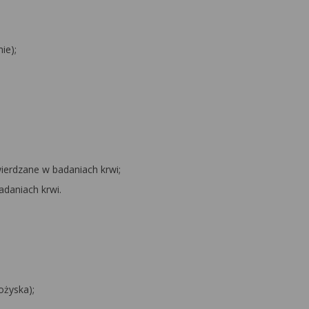
ie);
twierdzane w badaniach krwi;
adaniach krwi.
ożyska);