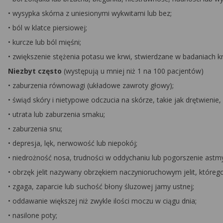
• wysypka skórna z uniesionymi wykwitami lub bez;
• ból w klatce piersiowej;
• kurcze lub ból mięśni;
• zwiększenie stężenia potasu we krwi, stwierdzane w badaniach kr
Niezbyt często
(występują u mniej niż 1 na 100 pacjentów)
• zaburzenia równowagi (układowe zawroty głowy);
• świąd skóry i nietypowe odczucia na skórze, takie jak drętwienie, 
• utrata lub zaburzenia smaku;
• zaburzenia snu;
• depresja, lęk, nerwowość lub niepokój;
• niedrożność nosa, trudności w oddychaniu lub pogorszenie astm
• obrzęk jelit nazywany obrzękiem naczynioruchowym jelit, któreg
• zgaga, zaparcie lub suchość błony śluzowej jamy ustnej;
• oddawanie większej niż zwykle ilości moczu w ciągu dnia;
• nasilone poty;