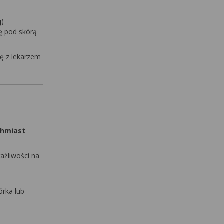
j)
ę pod skórą
ię z lekarzem
ychmiast
rażliwości na
órka lub