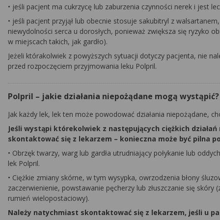
• jeśli pacjent ma cukrzycę lub zaburzenia czynności nerek i jest l
• jeśli pacjent przyjął lub obecnie stosuje sakubitryl z walsartan
niewydolności serca u dorosłych, ponieważ zwiększa się ryzyko o
w miejscach takich, jak gardło).
Jeżeli którakolwiek z powyższych sytuacji dotyczy pacjenta, nie na
przed rozpoczęciem przyjmowania leku Polpril.
Polpril – jakie działania niepożądane mogą wystąpić?
Jak każdy lek, lek ten może powodować działania niepożądane, ch
Jeśli wystąpi którekolwiek z następujących ciężkich działań
skontaktować się z lekarzem – konieczna może być pilna 
• Obrzęk twarzy, warg lub gardła utrudniający połykanie lub oddyc
lek Polpril.
• Ciężkie zmiany skórne, w tym wysypka, owrzodzenia błony śluzow
zaczerwienienie, powstawanie pęcherzy lub złuszczanie się skóry 
rumień wielopostaciowy).
Należy natychmiast skontaktować się z lekarzem, jeśli u pa