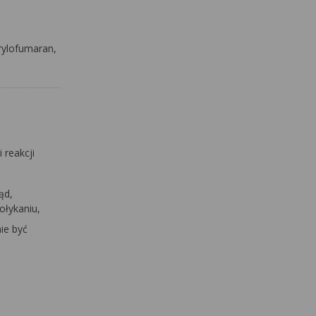
rylofumaran,
 reakcji
ąd,
ołykaniu,
nie być