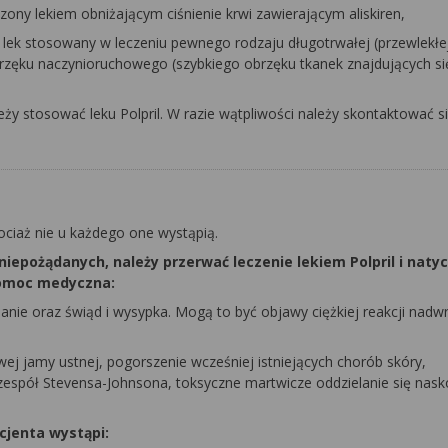
eczony lekiem obniżającym ciśnienie krwi zawierającym aliskiren,
em, lek stosowany w leczeniu pewnego rodzaju długotrwałej (przewlekłe
brzęku naczynioruchowego (szybkiego obrzęku tkanek znajdujących si
leży stosować leku Polpril. W razie wątpliwości należy skontaktować s
ociaż nie u każdego one wystąpią.
 niepożądanych, należy przerwać leczenie lekiem Polpril i nat
pomoc medyczna:
hanie oraz świąd i wysypka. Mogą to być objawy ciężkiej reakcji nadw
ej jamy ustnej, pogorszenie wcześniej istniejących chorób skóry,
(zespół Stevensa-Johnsona, toksyczne martwicze oddzielanie się nask
cjenta wystąpi: