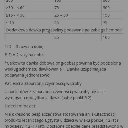
≥60
150
600
≥30 - < 60
75
300
≥15 - < 30
25 – 50
150
< 15
25
75
Dodatkowa dawka pregabaliny podawana po zabiegu hemodializ
25
100
TID = 3 razy na dobę
BID = 2 razy na dobę
*Całkowita dawka dobowa (mg/dobę) powinna być podzielona
według schematu dawkowania + Dawka uzupełniająca
podawana jednorazowo
Pacjenci z zaburzoną czynnością wątroby
U pacjentów z zaburzoną czynnością wątroby nie jest
wymagana modyfikacja dawki (patrz punkt 5.2).
Dzieci i młodzież
Nie określono bezpieczeństwa stosowania ani skuteczności
produktu leczniczego Egzysta u dzieci w wieku poniżej 12 lat i
młodzieży (12–17 lat). Dostępne obecnie dane przedstawiono w