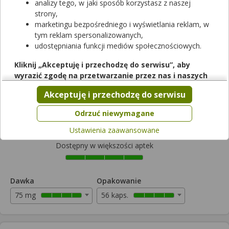
analizy tego, w jaki sposób korzystasz z naszej
strony,
marketingu bezpośredniego i wyświetlania reklam, w
tym reklam spersonalizowanych,
udostępniania funkcji mediów społecznościowych.
Rezerwuj
Kliknij „Akceptuję i przechodzę do serwisu”, aby
wyrazić zgodę na przetwarzanie przez nas i naszych
Egzysta
partnerów Twoich danych w powyższych celach.
Akceptuję i przechodzę do serwisu
kapsułki twarde
|
75 mg
| 56 kaps.
Pamiętaj, że wyrażenie zgody jest dobrowolne, a wyrażoną
lek na receptę
zgodę możesz w każdej chwili cofnąć, możesz też wycofać
Odrzuć niewymagane
Cena zależna od apteki
zgodę na przetwarzanie Twoich danych tylko w niektórych
Ustawienia zaawansowane
celach. Jeżeli chcesz dowiedzieć się więcej lub chcesz
przeprowadzić konfigurację szczegółową, to możesz tego
Dostępny w większości aptek
dokonać za pomocą „Ustawień zaawansowanych”.
Więcej informacji na temat wykorzystywania narzędzi
zewnętrznych w naszym serwisie znajdziesz w
Regulaminie
Dawka
Opakowanie
Serwisu
.
75 mg
56 kaps.