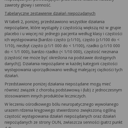
zawroty głowy i senność.
Tabelaryczne zestawienie działań niepożądanych
W tabeli 2, poniżej, przedstawiono wszystkie działania
niepożądane, które wystąpiły z częstością większą niż w grupie
placebo i u więcej niż jednego pacjenta według klasy i częstości
ich występowania [bardzo często (≥1/10), często (≥1/100 do <
1/10), niezbyt często (≥1/1 000 do < 1/100), rzadko (≥1/10 000
do < 1/1 000), bardzo rzadko (< 1/10 000), częstość nieznana
(częstość nie może być określona na podstawie dostępnych
danych)]. Działania niepożądane w każdej kategorii częstości
występowania uporządkowano według malejącej ciężkości tych
działań.
Przedstawione poniżej działania niepożądane mogą mieć
również związek z chorobą podstawową i (lub) z jednoczesnym
stosowaniem innych produktów leczniczych.
W leczeniu ośrodkowego bólu neuropatycznego wywołanego
urazem rdzenia kręgowego stwierdzono zwiększoną ogólną
częstość występowania działań niepożądanych oraz działań
niepożądanych ze strony OUN, zwłaszcza senności (patrz punkt