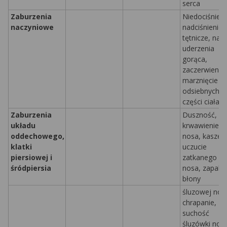
serca
Zaburzenia
Niedociśnieni
naczyniowe
nadciśnienie
tętnicze, nag
uderzenia
gorąca,
zaczerwienien
marznięcie
odsiebnych
części ciała
Zaburzenia
Duszność,
układu
krwawienie z
oddechowego,
nosa, kaszel,
klatki
uczucie
piersiowej i
zatkanego
śródpiersia
nosa, zapalen
błony
śluzowej nos
chrapanie,
suchość
śluzówki nos