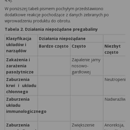
4.4).
W poniższej tabeli pismem pochyłym przedstawiono
dodatkowe reakcje pochodzące z danych
zebranych po
wprowadzeniu produktu do obrotu.
Tabela 2. Działania niepożądane pregabaliny
Klasyfikacja
Działania niepożądane
układów i
Bardzo często
Często
Niezbyt
narządów
często
Zakażenia i
Zapalenie jamy
zarażenia
nosowo-
pasożytnicze
gardłowej
Zaburzenia
Neutropenia
krwi i układu
chłonnego
Zaburzenia
Nadwrażliwo
układu
immunologicznego
Zaburzenia
Zwiększenie
Anoreksja,