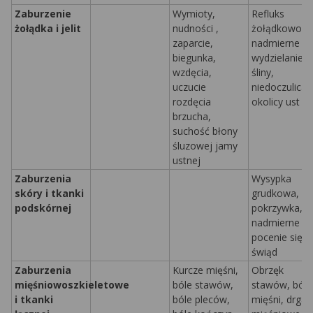
Zaburzenie
Wymioty,
Refluks
żołądka i jelit
nudności
,
żołądkowopr
zaparcie,
nadmierne
biegunka,
wydzielanie
wzdęcia,
śliny,
uczucie
niedoczulica 
rozdęcia
okolicy ust
brzucha,
suchość błony
śluzowej jamy
ustnej
Zaburzenia
Wysypka
skóry i tkanki
grudkowa,
podskórnej
pokrzywka,
nadmierne
pocenie się,
świąd
Zaburzenia
Kurcze mięśni,
Obrzęk
mięśniowoszkieletowe
bóle stawów,
stawów, bóle
i tkanki
bóle pleców,
mięśni, drgan