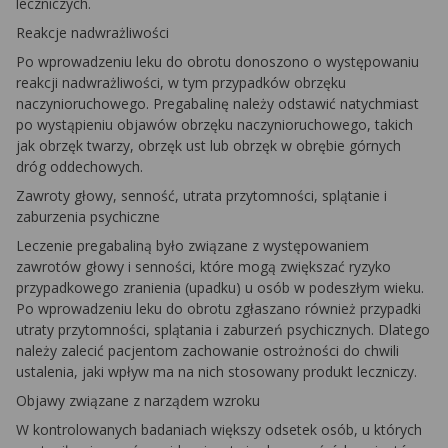
leczniczych.
Reakcje nadwrażliwości
Po wprowadzeniu leku do obrotu donoszono o występowaniu
reakcji nadwrażliwości, w tym przypadków obrzęku
naczynioruchowego. Pregabalinę należy odstawić natychmiast
po wystąpieniu objawów obrzęku naczynioruchowego, takich
jak obrzęk twarzy, obrzęk ust lub obrzęk w obrębie górnych
dróg oddechowych.
Zawroty głowy, senność, utrata przytomności, splątanie i
zaburzenia psychiczne
Leczenie pregabaliną było związane z występowaniem
zawrotów głowy i senności, które mogą zwiększać ryzyko
przypadkowego zranienia (upadku) u osób w podeszłym wieku.
Po wprowadzeniu leku do obrotu zgłaszano również przypadki
utraty przytomności, splątania i zaburzeń psychicznych. Dlatego
należy zalecić pacjentom zachowanie ostrożności do chwili
ustalenia, jaki wpływ ma na nich stosowany produkt leczniczy.
Objawy związane z narządem wzroku
W kontrolowanych badaniach większy odsetek osób, u których