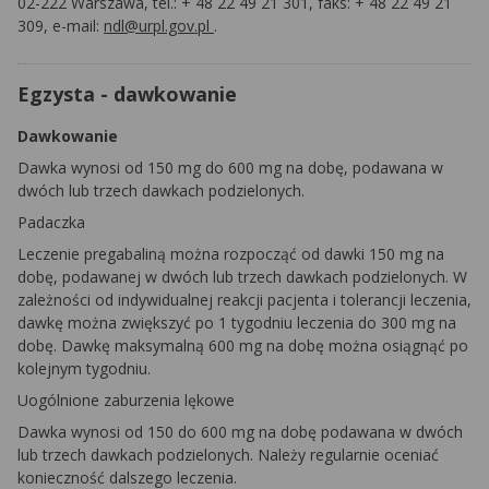
02-222 Warszawa, tel.: + 48 22 49 21 301, faks: + 48 22 49 21
309, e-mail:
ndl@urpl.gov.pl
.
Egzysta - dawkowanie
Dawkowanie
Dawka wynosi od 150 mg do 600 mg na dobę, podawana w
dwóch lub trzech dawkach podzielonych.
Padaczka
Leczenie pregabaliną można rozpocząć od dawki 150 mg na
dobę, podawanej w dwóch lub trzech dawkach podzielonych. W
zależności od indywidualnej reakcji pacjenta i tolerancji leczenia,
dawkę można zwiększyć po 1 tygodniu leczenia do 300 mg na
dobę. Dawkę maksymalną 600 mg na dobę można osiągnąć po
kolejnym tygodniu.
Uogólnione zaburzenia lękowe
Dawka wynosi od 150 do 600 mg na dobę podawana w dwóch
lub trzech dawkach podzielonych. Należy regularnie oceniać
konieczność dalszego leczenia.