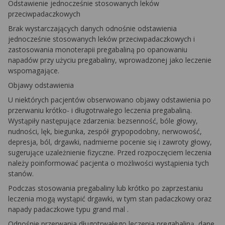
Odstawienie jednocześnie stosowanych leków
przeciwpadaczkowych
Brak wystarczających danych odnośnie odstawienia
jednocześnie stosowanych leków przeciwpadaczkowych i
zastosowania monoterapii pregabaliną po opanowaniu
napadów przy użyciu pregabaliny, wprowadzonej jako leczenie
wspomagające.
Objawy odstawienia
U niektórych pacjentów obserwowano objawy odstawienia po
przerwaniu krótko- i długotrwałego leczenia pregabaliną.
Wystąpiły następujące zdarzenia: bezsenność, bóle głowy,
nudności, lęk, biegunka, zespół grypopodobny, nerwowość,
depresja, ból, drgawki, nadmierne pocenie się i zawroty głowy,
sugerujące uzależnienie fizyczne. Przed rozpoczęciem leczenia
należy poinformować pacjenta o możliwości wystąpienia tych
stanów.
Podczas stosowania pregabaliny lub krótko po zaprzestaniu
leczenia mogą wystąpić drgawki, w tym stan padaczkowy oraz
napady padaczkowe typu
grand mal
.
Odnośnie przerwania długotrwałego leczenia pregabaliną, dane