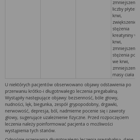
zmniejszenie
liczby płytek
krwi,
zwiększenie
stężenia
kreatyniny w
krwi,
zmniejszenie
stężenia pot
we krwi,
zmniejszenie
masy ciała
U niektórych pacjentów obserwowano objawy odstawienia po
przerwaniu krótko-i długotrwałego leczenia pregabaliną.
Wystąpiły następujące objawy: bezsenność, bóle głowy,
nudności, lęk, biegunka, zespół grypopodobny, drgawki,
nerwowość, depresja, ból, nadmierne pocenie się i zawroty
głowy, sugerujące uzależnienie fizyczne. Przed rozpoczęciem
leczenia należy poinformować pacjenta o możliwości
wystąpienia tych stanów.
Odnośnie przerwania długotrwałego leczenia pregabaliną, dane