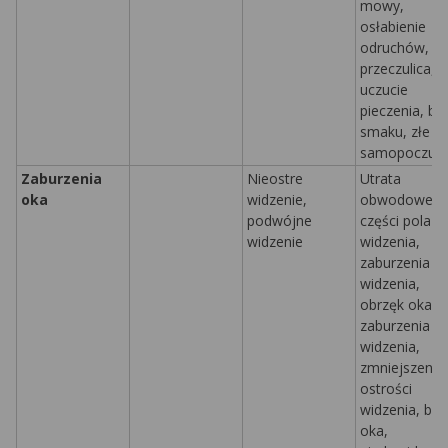
mowy,
osłabienie
odruchów,
przeczulica,
uczucie
pieczenia, br
smaku,
złe
samopoczuci
Zaburzenia
Nieostre
Utrata
oka
widzenie,
obwodowej
podwójne
części pola
widzenie
widzenia,
zaburzenia
widzenia,
obrzęk oka,
zaburzenia p
widzenia,
zmniejszenie
ostrości
widzenia, ból
oka,