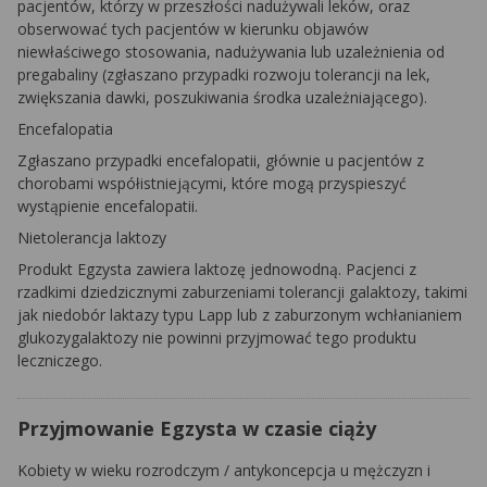
pacjentów, którzy w przeszłości nadużywali leków, oraz
obserwować tych pacjentów w kierunku objawów
niewłaściwego stosowania, nadużywania lub uzależnienia od
pregabaliny (zgłaszano przypadki rozwoju tolerancji na lek,
zwiększania dawki, poszukiwania środka uzależniającego).
Encefalopatia
Zgłaszano przypadki encefalopatii, głównie u pacjentów z
chorobami współistniejącymi, które mogą
przyspieszyć
wystąpienie encefalopatii.
Nietolerancja laktozy
Produkt Egzysta zawiera laktozę jednowodną. Pacjenci z
rzadkimi dziedzicznymi zaburzeniami tolerancji galaktozy, takimi
jak niedobór laktazy typu Lapp lub z zaburzonym wchłanianiem
glukozygalaktozy nie powinni przyjmować tego produktu
leczniczego.
Przyjmowanie Egzysta w czasie ciąży
Kobiety w wieku rozrodczym / antykoncepcja u mężczyzn i