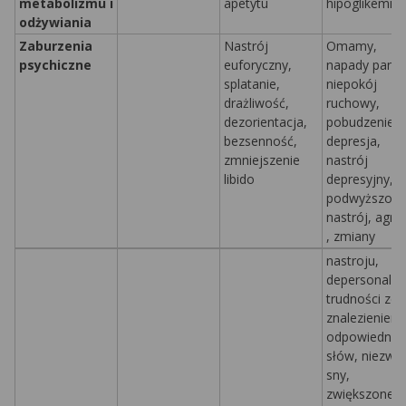
metabolizmu i
apetytu
hipoglikemia
odżywiania
Zaburzenia
Nastrój
Omamy,
psychiczne
euforyczny,
napady paniki
splatanie,
niepokój
drażliwość,
ruchowy,
dezorientacja,
pobudzenie,
bezsenność,
depresja,
zmniejszenie
nastrój
libido
depresyjny,
podwyższony
nastrój,
agre
, zmiany
nastroju,
depersonaliza
trudności ze
znalezieniem
odpowiednic
słów, niezwy
sny,
zwiększone