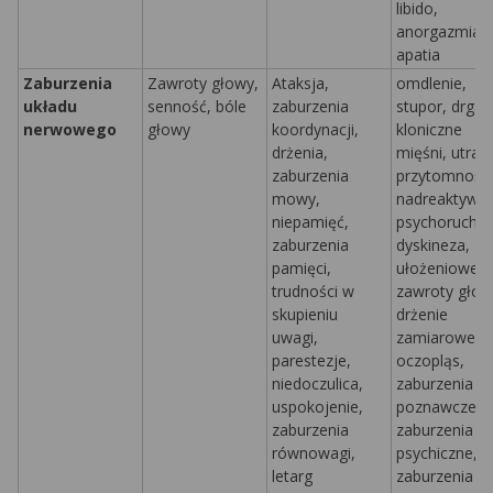
libido,
anorgazmia,
apatia
Zaburzenia
Zawroty głowy,
Ataksja,
omdlenie,
układu
senność, bóle
zaburzenia
stupor, drgaw
nerwowego
głowy
koordynacji,
kloniczne
drżenia,
mięśni,
utrat
zaburzenia
przytomności
mowy,
nadreaktywn
niepamięć,
psychorucho
zaburzenia
dyskineza,
pamięci,
ułożeniowe
trudności w
zawroty głow
skupieniu
drżenie
uwagi,
zamiarowe,
parestezje,
oczopląs,
niedoczulica,
zaburzenia
uspokojenie,
poznawcze,
zaburzenia
zaburzenia
równowagi,
psychiczne,
letarg
zaburzenia