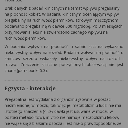
Brak danych z badań klinicznych na temat wpływu pregabaliny
na płodność kobiet. W badaniu klinicznym oceniającym wpływ
pregabaliny na ruchliwość plemników, zdrowym mężczyznom
podawano pregabalinę w dawce 600 mg/dobę. Po 3 miesiącach
przyjmowania leku nie stwierdzono żadnego wpływu na
ruchliwość plemników.
W badaniu wpływu na płodność u samic szczura wykazano
niekorzystny wpływ na rozród. Badania wpływu na płodność u
samców szczura wykazały niekorzystny wpływ na rozród i
rozwój. Znaczenie
kliniczne poczynionych obserwacji nie jest
znane (patrz punkt 5.3).
Egzysta - interakcje
Pregabalina jest wydalana z organizmu głównie w postaci
niezmienionej w moczu, tak więc jej metabolizm u ludzi nie ma
istotnego znaczenia (< 2% dawki jest usuwane w moczu w
postaci metabolitów),
in vitro
nie hamuje metabolizmu leków,
nie wiąże się z białkami osocza i jest mało prawdopodobne, że