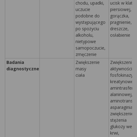
chodu, upadki,
ucisk w klatc
uczucie
piersiowej, bó
podobne do
gorączka,
występującego
pragnienie,
po spożyciu
dreszcze,
alkoholu,
osłabienie
nietypowe
samopoczucie,
zmęczenie
Badania
Zwiększenie
Zwiększenie
diagnostyczne
masy
aktywności
ciała
fosfokinazy
kreatynowej,
amintrasfera
alaninowej,
aminotransfe
asparaginian
zwiększenie
stężenia
glukozy we
krwi,