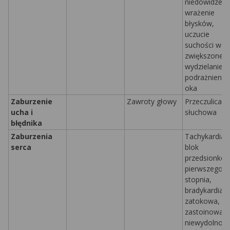
niedowidzeni
wrażenie
błysków,
uczucie
suchości w o
zwiększone
wydzielanie ł
podrażnienie
oka
Zaburzenie
Zawroty głowy
Przeczulica
ucha i
słuchowa
błędnika
Zaburzenia
Tachykardia,
serca
blok
przedsionk
pierwszego
stopnia,
bradykardia
zatokowa,
zastoinowa
niewydolność