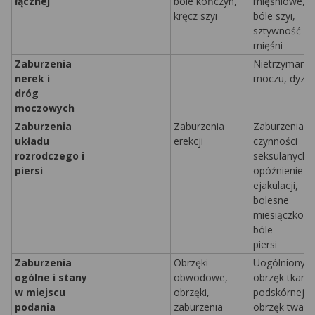
łącznej
bóle kończyn,
mięśniowe,
kręcz szyi
bóle szyi,
sztywność
mięśni
Zaburzenia
Nietrzymanie
nerek i
moczu, dyzur
dróg
moczowych
Zaburzenia
Zaburzenia
Zaburzenia
układu
erekcji
czynności
rozrodczego i
seksulanych,
piersi
opóźnienie
ejakulacji,
bolesne
miesiączkowa
bóle
piersi
Zaburzenia
Obrzęki
Uogólniony
ogólne i stany
obwodowe,
obrzęk tkanki
w miejscu
obrzęki,
podskórnej,
podania
zaburzenia
obrzęk twarz