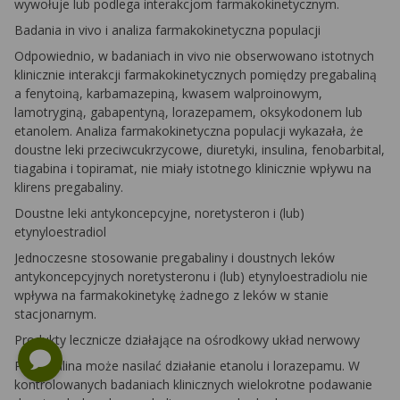
wywołuje lub podlega interakcjom farmakokinetycznym.
Badania in vivo i analiza farmakokinetyczna populacji
Odpowiednio, w badaniach
in vivo
nie obserwowano istotnych
klinicznie interakcji farmakokinetycznych pomiędzy pregabaliną
a fenytoiną, karbamazepiną, kwasem walproinowym,
lamotryginą, gabapentyną, lorazepamem, oksykodonem lub
etanolem. Analiza farmakokinetyczna populacji wykazała, że
doustne leki przeciwcukrzycowe, diuretyki, insulina, fenobarbital,
tiagabina i topiramat, nie miały istotnego klinicznie wpływu na
klirens pregabaliny.
Doustne leki antykoncepcyjne, noretysteron i (lub)
etynyloestradiol
Jednoczesne stosowanie pregabaliny i doustnych leków
antykoncepcyjnych noretysteronu i (lub) etynyloestradiolu nie
wpływa na farmakokinetykę żadnego z leków w stanie
stacjonarnym.
Produkty lecznicze działające na ośrodkowy układ nerwowy
Pregabalina może nasilać działanie etanolu i lorazepamu. W
kontrolowanych badaniach klinicznych wielokrotne podawanie