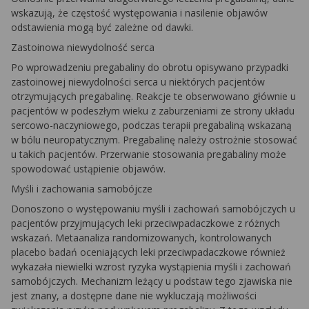
wskazują, że częstość występowania i nasilenie objawów
odstawienia mogą być zależne od dawki.
Zastoinowa niewydolność serca
Po wprowadzeniu pregabaliny do obrotu opisywano przypadki
zastoinowej niewydolności serca u niektórych pacjentów
otrzymujących pregabalinę. Reakcje te obserwowano głównie u
pacjentów w podeszłym wieku z zaburzeniami ze strony układu
sercowo-naczyniowego, podczas terapii pregabaliną wskazaną
w bólu neuropatycznym. Pregabalinę należy ostrożnie stosować
u takich pacjentów. Przerwanie stosowania pregabaliny może
spowodować ustąpienie objawów.
Myśli i zachowania samobójcze
Donoszono o występowaniu myśli i zachowań samobójczych u
pacjentów przyjmujących leki przeciwpadaczkowe z różnych
wskazań. Metaanaliza randomizowanych, kontrolowanych
placebo badań oceniających leki przeciwpadaczkowe również
wykazała niewielki wzrost ryzyka wystąpienia myśli i zachowań
samobójczych. Mechanizm leżący u podstaw tego zjawiska nie
jest znany, a dostępne dane nie wykluczają możliwości