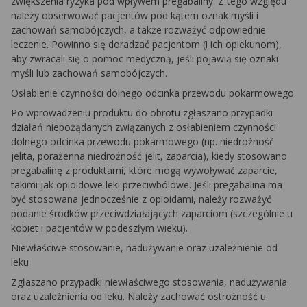
zwiększenia ryzyka pod wpływem pregabaliny. Z tego względu
należy obserwować pacjentów pod kątem oznak myśli i
zachowań samobójczych, a także rozważyć odpowiednie
leczenie. Powinno się doradzać pacjentom (i ich opiekunom),
aby zwracali się o pomoc medyczną, jeśli pojawią się oznaki
myśli lub zachowań samobójczych.
Osłabienie czynności dolnego odcinka przewodu pokarmowego
Po wprowadzeniu produktu do obrotu zgłaszano przypadki
działań niepożądanych związanych z osłabieniem czynności
dolnego odcinka przewodu pokarmowego (np. niedrożność
jelita, porażenna niedrożność jelit, zaparcia), kiedy stosowano
pregabalinę z produktami, które mogą wywoływać zaparcie,
takimi jak opioidowe leki przeciwbólowe. Jeśli pregabalina ma
być stosowana jednocześnie z opioidami, należy rozważyć
podanie środków przeciwdziałających zaparciom (szczególnie u
kobiet i pacjentów w podeszłym wieku).
Niewłaściwe stosowanie, nadużywanie oraz uzależnienie od
leku
Zgłaszano przypadki niewłaściwego stosowania, nadużywania
oraz uzależnienia od leku. Należy zachować ostrożność u