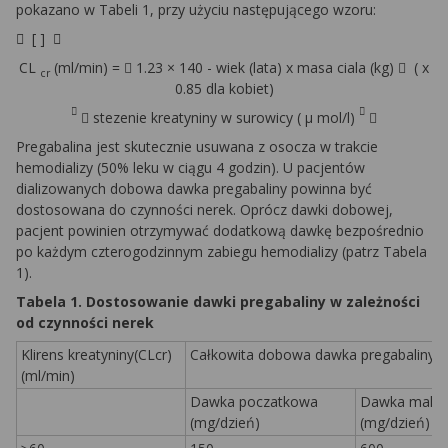
pokazano w Tabeli 1, przy użyciu następującego wzoru:

[ ]

CL
(ml/min)
=

1.23
×
140 - wiek (lata) x masa ciala (kg)

( x
cr
0.85 dla kobiet)



stezenie kreatyniny w surowicy (
µ
mol/l)

Pregabalina jest skutecznie usuwana z osocza w trakcie
hemodializy (50% leku w ciągu 4 godzin). U pacjentów
dializowanych dobowa dawka pregabaliny powinna być
dostosowana do czynności nerek. Oprócz dawki dobowej,
pacjent powinien otrzymywać dodatkową dawkę bezpośrednio
po każdym czterogodzinnym zabiegu hemodializy (patrz Tabela
1).
Tabela 1. Dostosowanie dawki pregabaliny w zależności
od czynności nerek
Klirens kreatyniny(CLcr)
Całkowita dobowa dawka pregabaliny *
(ml/min)
Dawka poczatkowa
Dawka maks
(mg/dzień)
(mg/dzień)