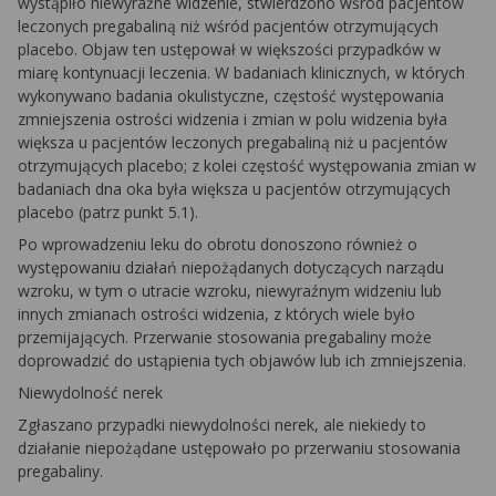
wystąpiło niewyraźne widzenie, stwierdzono wśród pacjentów
leczonych pregabaliną niż wśród pacjentów otrzymujących
placebo. Objaw ten ustępował w większości przypadków w
miarę kontynuacji leczenia. W badaniach klinicznych, w których
wykonywano badania okulistyczne, częstość występowania
zmniejszenia ostrości widzenia i zmian w polu widzenia była
większa u pacjentów leczonych pregabaliną niż u pacjentów
otrzymujących placebo; z kolei częstość występowania zmian w
badaniach dna oka była większa u pacjentów otrzymujących
placebo (patrz punkt 5.1).
Po wprowadzeniu leku do obrotu donoszono również o
występowaniu działań niepożądanych dotyczących narządu
wzroku, w tym o utracie wzroku, niewyraźnym widzeniu lub
innych zmianach ostrości widzenia, z których wiele było
przemijających. Przerwanie stosowania pregabaliny może
doprowadzić do ustąpienia tych objawów lub ich zmniejszenia.
Niewydolność nerek
Zgłaszano przypadki niewydolności nerek, ale niekiedy to
działanie niepożądane ustępowało po przerwaniu stosowania
pregabaliny.