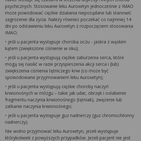
psychicznych. Stosowanie leku Auroxetyn jednocześnie z IMAO
może powodować ciężkie działania niepożądane lub stanowić
zagrożenie dla życia. Należy również poczekać co najmniej 14
dni po odstawieniu leku Auroxetyn z rozpoczęciem stosowania
IMAO;
• jeśli u pacjenta występuje choroba oczu - jaskra z wąskim
kątem (zwiększone ciśnienie w oku);
• jeśli u pacjenta występują ciężkie zaburzenia serca, które
mogą się nasilić w razie przyspieszenia akcji serca i (lub)
zwiększenia ciśnienia tętniczego krwi (co może być
spowodowane przyjmowaniem leku Auroxetyn);
• jeśli u pacjenta występują ciężkie choroby naczyń
krwionośnych w mózgu – takie jak udar, obrzęk i osłabienie
fragmentu naczynia krwionośnego (tętniak), zwężenie lub
zatkanie naczynia krwionośnego;
• jeśli u pacjenta występuje guz nadnerczy (guz chromochłonny
nadnerczy).
Nie wolno przyjmować leku Auroxetyn, jeżeli występuje
którykolwiek z powyższych przypadków. Jeżeli pacjent nie jest