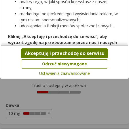
analizy tego, w jaki sposób korzystasz z naszej
strony,
Auroxetyn
marketingu bezpośredniego i wyświetlania reklam, w
tym reklam spersonalizowanych,
kapsułki twarde
|
10 mg
| 28 kaps.
udostępniania funkcji mediów społecznościowych.
lek na receptę
|
refundowany
|
Dziecko
od 0,00 zł do 31,72 zł
Kliknij „Akceptuję i przechodzę do serwisu”, aby
wyrazić zgodę na przetwarzanie przez nas i naszych
Wybierz odpłatność
partnerów Twoich danych w powyższych celach.
Akceptuję i przechodzę do serwisu
Pamiętaj, że wyrażenie zgody jest dobrowolne, a wyrażoną
zgodę możesz w każdej chwili cofnąć, możesz też wycofać
31,72zł
Odrzuć niewymagane
zgodę na przetwarzanie Twoich danych tylko w niektórych
Ustawienia zaawansowane
celach. Jeżeli chcesz dowiedzieć się więcej lub chcesz
przeprowadzić konfigurację szczegółową, to możesz tego
Trudno dostępny w aptekach
dokonać za pomocą „Ustawień zaawansowanych”.
Więcej informacji na temat wykorzystywania narzędzi
zewnętrznych w naszym serwisie znajdziesz w
Regulaminie
Dawka
Serwisu
.
10 mg