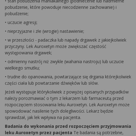
• stan pobudzenia maniakalnego (podniecenie lub nadmierne
pobudzenie, które powoduje niecodzienne zachowanie) i
pobudzenie;
• uczucie agresji;
• nieprzyjazne i złe (wrogie) nastawienie;
• w przeszłości - padaczka lub napady drgawek z jakiejkolwiek
przyczyny. Lek Auroxetyn może zwiększać częstość
występowania drgawek;
• odmienny nastrój niż zwykle (wahania nastroju) lub uczucie
wielkiego smutku;
• trudne do opanowania, powtarzające się drgania którejkolwiek
części ciała lub powtarzanie dźwięków lub słów.
Jeżeli występuje którykolwiek z powyżej opisanych przypadków
należy porozmawiać o tym z lekarzem lub farmaceutą przed
rozpoczęciem stosowania leku Auroxetyn. Lek Auroxetyn może
spowodować nasilenie tych dolegliwości. Lekarz będzie
sprawdzał, jak lek wpływa na pacjenta.
Badania do wykonania przed rozpoczęciem przyjmowania
leku Auroxetyn przez pacjenta
Te badania są potrzebne,