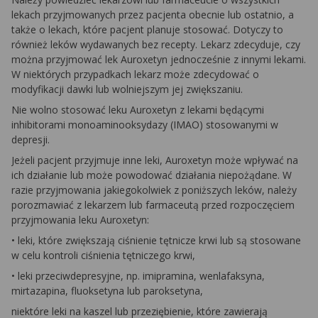
lekach przyjmowanych przez pacjenta obecnie lub ostatnio, a
także o lekach, które pacjent planuje stosować. Dotyczy to
również leków wydawanych bez recepty. Lekarz zdecyduje, czy
można przyjmować lek Auroxetyn jednocześnie z innymi lekami.
W niektórych przypadkach lekarz może zdecydować o
modyfikacji dawki lub wolniejszym jej zwiększaniu.
Nie wolno stosować leku Auroxetyn z lekami będącymi
inhibitorami monoaminooksydazy (IMAO) stosowanymi w
depresji.
Jeżeli pacjent przyjmuje inne leki, Auroxetyn może wpływać na
ich działanie lub może powodować działania niepożądane. W
razie przyjmowania jakiegokolwiek z poniższych leków, należy
porozmawiać z lekarzem lub farmaceutą przed rozpoczęciem
przyjmowania leku Auroxetyn:
• leki, które zwiększają ciśnienie tętnicze krwi lub są stosowane
w celu kontroli ciśnienia tętniczego krwi,
• leki przeciwdepresyjne, np. imipramina, wenlafaksyna,
mirtazapina, fluoksetyna lub paroksetyna,
niektóre leki na kaszel lub przeziębienie, które zawierają