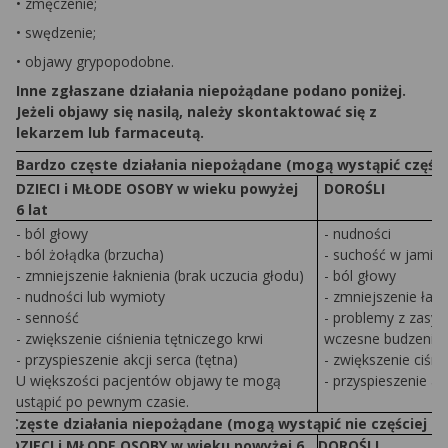
• zmęczenie;
• swędzenie;
• objawy grypopodobne.
Inne zgłaszane działania niepożądane podano poniżej.
Jeżeli objawy się nasilą, należy skontaktować się z
lekarzem lub farmaceutą.
Bardzo częste działania niepożądane (mogą wystąpić częście
DZIECI i MŁODE OSOBY w wieku powyżej
DOROŚLI
6 lat
- ból głowy
- nudności
- ból żołądka (brzucha)
- suchość w jamie 
- zmniejszenie łaknienia (brak uczucia głodu)
- ból głowy
- nudności lub wymioty
- zmniejszenie łakn
- senność
- problemy z zasyp
- zwiększenie ciśnienia tętniczego krwi
wczesne budzenie 
- przyspieszenie akcji serca (tętna)
- zwiększenie ciśni
U większości pacjentów objawy te mogą
- przyspieszenie akc
ustąpić po pewnym czasie.
Częste działania niepożądane (mogą wystąpić nie częściej niż
DZIECI i MŁODE OSOBY w wieku powyżej 6
DOROŚLI