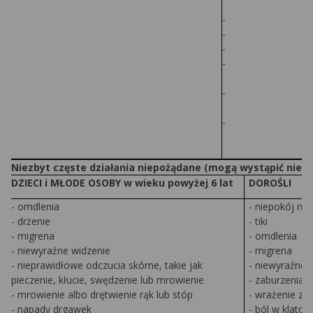
-
-
-
-
-
-
Niezbyt częste działania niepożądane (mogą wystąpić nie czę
DZIECI i MŁODE OSOBY w wieku powyżej 6 lat
DOROŚLI
- omdlenia
- niepokój ru
- drżenie
- tiki
- migrena
- omdlenia
- niewyraźne widzenie
- migrena
- nieprawidłowe odczucia skórne, takie jak
- niewyraźne 
pieczenie, kłucie, swędzenie lub mrowienie
- zaburzenia 
- mrowienie albo drętwienie rąk lub stóp
- wrażenie zim
- napady drgawek
- ból w klatce