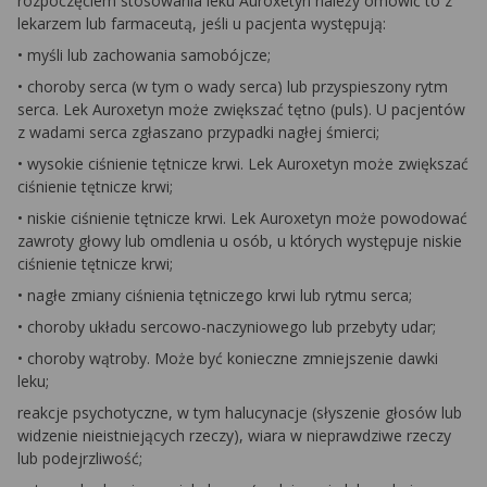
rozpoczęciem stosowania leku Auroxetyn należy omówić to z
lekarzem lub farmaceutą, jeśli u pacjenta występują:
• myśli lub zachowania samobójcze;
• choroby serca (w tym o wady serca) lub przyspieszony rytm
serca. Lek Auroxetyn może zwiększać tętno (puls). U pacjentów
z wadami serca zgłaszano przypadki nagłej śmierci;
• wysokie ciśnienie tętnicze krwi. Lek Auroxetyn może zwiększać
ciśnienie tętnicze krwi;
• niskie ciśnienie tętnicze krwi. Lek Auroxetyn może powodować
zawroty głowy lub omdlenia u osób, u których występuje niskie
ciśnienie tętnicze krwi;
• nagłe zmiany ciśnienia tętniczego krwi lub rytmu serca;
• choroby układu sercowo-naczyniowego lub przebyty udar;
• choroby wątroby. Może być konieczne zmniejszenie dawki
leku;
reakcje psychotyczne, w tym halucynacje (słyszenie głosów lub
widzenie nieistniejących rzeczy), wiara w nieprawdziwe rzeczy
lub podejrzliwość;