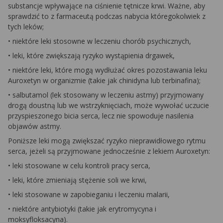
substancje wpływające na ciśnienie tętnicze krwi. Ważne, aby
sprawdzić to z farmaceutą podczas nabycia któregokolwiek z
tych leków;
• niektóre leki stosowne w leczeniu chorób psychicznych,
• leki, które zwiększają ryzyko wystąpienia drgawek,
• niektóre leki, które mogą wydłużać okres pozostawania leku
Auroxetyn w organizmie (takie jak chinidyna lub terbinafina);
• salbutamol (lek stosowany w leczeniu astmy) przyjmowany
drogą doustną lub we wstrzyknięciach, może wywołać uczucie
przyspieszonego bicia serca, lecz nie spowoduje nasilenia
objawów astmy.
Poniższe leki mogą zwiększać ryzyko nieprawidłowego rytmu
serca, jeżeli są przyjmowane jednocześnie z lekiem Auroxetyn:
• leki stosowane w celu kontroli pracy serca,
• leki, które zmieniają stężenie soli we krwi,
• leki stosowane w zapobieganiu i leczeniu malarii,
• niektóre antybiotyki (takie jak erytromycyna i
moksyfloksacyna).