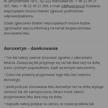
Al. Jerozolimskie 181C, 02-222 Warszawa tel.: + 48 22 49 21
301, faks: + 48 22 49 21 309, e-mail:
ndl@urpl.gov.pl
Działania
niepożądane można również zgłaszać podmiotowi
odpowiedzialnemu.
Dzięki zgłaszaniu działań niepożądanych można będzie
zgromadzić więcej informacji na temat bezpieczeństwa
stosowania leku.
Auroxetyn - dawkowanie
• Ten lek należy zawsze stosować zgodnie z zaleceniami
lekarza. Zazwyczaj lek przyjmuje się raz lub dwa razy na dobę
(rano i późnym popołudniem, bądź wczesnym wieczorem).
• Dzieci nie powinny przyjmować tego leku bez nadzoru
dorosłego.
• Jeżeli podczas stosowania leku Auroxetyn raz na dobę wystąpi
senność lub złe samopoczucie, lekarz może zalecić
przyjmowanie leku dwa razy na dobę.
• Kapsułki należy połykać w całości, w czasie posiłków lub