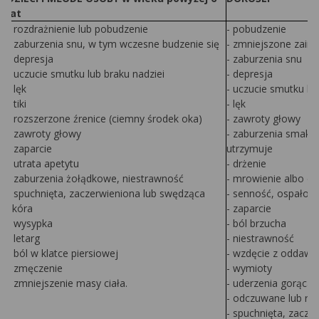
lat
- rozdrażnienie lub pobudzenie
- pobudzenie
- zaburzenia snu, w tym wczesne budzenie się
- zmniejszone zain
- depresja
- zaburzenia snu
- uczucie smutku lub braku nadziei
- depresja
- lęk
- uczucie smutku lub
- tiki
- lęk
- rozszerzone źrenice (ciemny środek oka)
- zawroty głowy
- zawroty głowy
- zaburzenia smaku 
- zaparcie
utrzymuje
- utrata apetytu
- drżenie
- zaburzenia żołądkowe, niestrawność
- mrowienie albo drę
- spuchnięta, zaczerwieniona lub swędząca
- senność, ospałość
skóra
- zaparcie
- wysypka
- ból brzucha
- letarg
- niestrawność
- ból w klatce piersiowej
- wzdęcie z oddawa
- zmęczenie
- wymioty
- zmniejszenie masy ciała.
- uderzenia gorąca 
- odczuwane lub rze
- spuchnięta, zacze