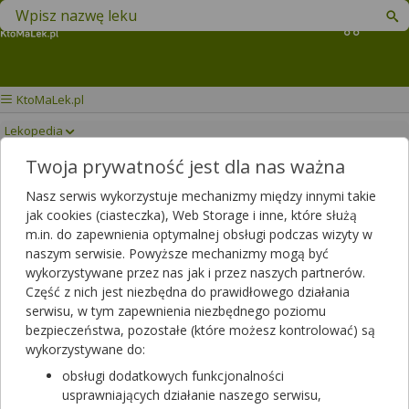
Znajdź lek w swojej okolicy
Koszyk
KtoMaLek.pl
Lekopedia
Twoja prywatność jest dla nas ważna
AUROXETYN
Drukuj/Zapisz
Nasz serwis wykorzystuje mechanizmy między innymi takie
jak cookies (ciasteczka), Web Storage i inne, które służą
m.in. do zapewnienia optymalnej obsługi podczas wizyty w
naszym serwisie. Powyższe mechanizmy mogą być
wykorzystywane przez nas jak i przez naszych partnerów.
Część z nich jest niezbędna do prawidłowego działania
serwisu, w tym zapewnienia niezbędnego poziomu
bezpieczeństwa, pozostałe (które możesz kontrolować) są
wykorzystywane do:
obsługi dodatkowych funkcjonalności
usprawniających działanie naszego serwisu,
Rezerwuj