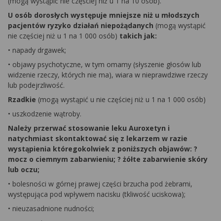
(mogą wystąpić nie częściej niż u 1 na 10 osób).
U osób dorosłych występuje mniejsze niż u młodszych
pacjentów ryzyko działań niepożądanych
(mogą wystąpić
nie częściej niż u 1 na 1 000 osób)
takich jak:
• napady drgawek;
• objawy psychotyczne, w tym omamy (słyszenie głosów lub
widzenie rzeczy, których nie ma), wiara w nieprawdziwe rzeczy
lub podejrzliwość.
Rzadkie
(mogą wystąpić u nie częściej niż u 1 na 1 000 osób)
• uszkodzenie wątroby.
Należy przerwać stosowanie leku Auroxetyn i
natychmiast skontaktować się z lekarzem w razie
wystąpienia któregokolwiek z poniższych objawów: ?
mocz o ciemnym zabarwieniu; ? żółte zabarwienie skóry
lub oczu;
• bolesności w górnej prawej części brzucha pod żebrami,
występująca pod wpływem nacisku (tkliwość uciskowa);
• nieuzasadnione nudności;