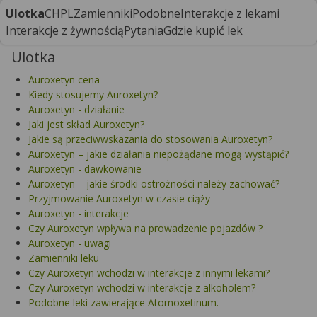
Ulotka
CHPL
Zamienniki
Podobne
Interakcje z lekami
Interakcje z żywnością
Pytania
Gdzie kupić lek
Ulotka
Auroxetyn cena
Kiedy stosujemy Auroxetyn?
Auroxetyn - działanie
Jaki jest skład Auroxetyn?
Jakie są przeciwwskazania do stosowania Auroxetyn?
Auroxetyn – jakie działania niepożądane mogą wystąpić?
Auroxetyn - dawkowanie
Auroxetyn – jakie środki ostrożności należy zachować?
Przyjmowanie Auroxetyn w czasie ciąży
Auroxetyn - interakcje
Czy Auroxetyn wpływa na prowadzenie pojazdów ?
Auroxetyn - uwagi
Zamienniki leku
Czy Auroxetyn wchodzi w interakcje z innymi lekami?
Czy Auroxetyn wchodzi w interakcje z alkoholem?
Podobne leki zawierające Atomoxetinum.