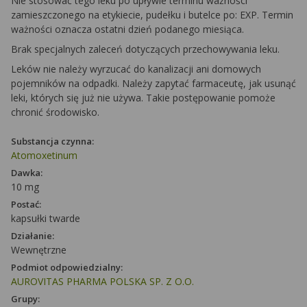
Nie stosować tego leku po upływie terminu ważności
zamieszczonego na etykiecie, pudełku i butelce po: EXP. Termin
ważności oznacza ostatni dzień podanego miesiąca.
Brak specjalnych zaleceń dotyczących przechowywania leku.
Leków nie należy wyrzucać do kanalizacji ani domowych
pojemników na odpadki. Należy zapytać farmaceutę, jak usunąć
leki, których się już nie używa. Takie postępowanie pomoże
chronić środowisko.
Substancja czynna:
Atomoxetinum
Dawka:
10 mg
Postać:
kapsułki twarde
Działanie:
Wewnętrzne
Podmiot odpowiedzialny:
AUROVITAS PHARMA POLSKA SP. Z O.O.
Grupy: