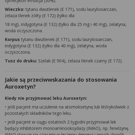
symetykon emulsja (30%).
Wieczko:
tytanu dwutlenek (E 171), sodu laurylosiarczan,
żelaza tlenek żółty (E 172) (tylko dla
18 mg), indygotyna (E 132) (tylko dla 25 mg i 40 mg), żelatyna,
woda oczyszczona.
Korpus
tytanu dwutlenek (E 171), sodu laurylosiarczan,
indygotyna (E 132) (tylko dla 40 mg), żelatyna, woda
oczyszczona.
Tusz do druku:
Szelak (E 904), żelaza tlenek czarny (E 172).
Jakie są przeciwwskazania do stosowania
Auroxetyn?
Kiedy nie przyjmować leku Auroxetyn:
• jeśli pacjent ma uczulenie na atomoksetynę lub którykolwiek z
pozostałych składników tego leku.
• jeśli pacjent w ciągu ostatnich 2 tygodni przyjmował lek
będący inhibitorem monoaminooksydazy (IMAO), np. fenelzynę.
IMAO stosuje się czasami w leczeniu depresji i innych chorób