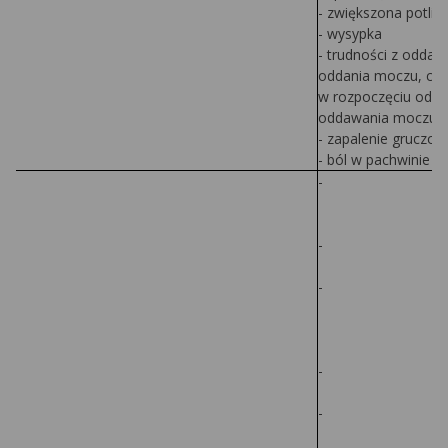
- zwiększona potliw
- wysypka
- trudności z odda
oddania moczu, czę
w rozpoczęciu odda
oddawania moczu
- zapalenie gruczo
- ból w pachwinie 
-
-
-
-
-