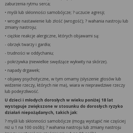
zaburzenia rytmu serca;
• myśli lub skłonności samobójcze; ? uczucie agresji;
• wrogie nastawienie lub złość (wrogość); ? wahania nastroju lub
zmiany nastroju;
• ciężkie reakcje alergiczne, których objawami są:
- obrzęk twarzy i gardła;
- trudności w oddychaniu;
- pokrzywka (niewielkie swędzące wykwity na skórze).
• napady drgawek;
• objawy psychotyczne, w tym omamy (słyszenie głosów lub
widzenie rzeczy, których nie ma), wiara w nieprawdziwe rzeczy
lub podejrzliwość.
U dzieci i młodych dorosłych w wieku poniżej 18 lat
występuje zwiększone w stosunku do dorosłych ryzyko
działań niepożądanych, takich jak
:
? myśli lub skłonności samobójcze (mogą wystąpić nie częściej
niż u 1 na 100 osób); ? wahania nastroju lub zmiany nastroju