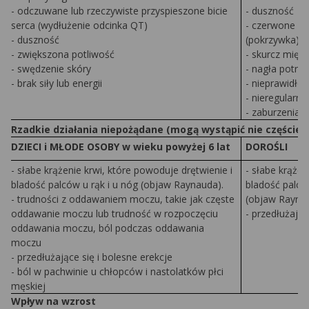
- odczuwane lub rzeczywiste przyspieszone bicie
- duszność
serca (wydłużenie odcinka QT)
- czerwone sw
- duszność
(pokrzywka)
- zwiększona potliwość
- skurcz mięśn
- swędzenie skóry
- nagła potrz
- brak siły lub energii
- nieprawidło
- nieregularn
- zaburzenia 
Rzadkie działania niepożądane (mogą wystąpić nie częściej n
DZIECI i MŁODE OSOBY w wieku powyżej 6 lat
DOROŚLI
- słabe krążenie krwi, które powoduje drętwienie i
- słabe krążen
bladość palców u rąk i u nóg (objaw Raynauda).
bladość palców
- trudności z oddawaniem moczu, takie jak częste
(objaw Rayna
oddawanie moczu lub trudność w rozpoczęciu
- przedłużając
oddawania moczu, ból podczas oddawania
moczu
- przedłużające się i bolesne erekcje
- ból w pachwinie u chłopców i nastolatków płci
męskiej
Wpływ na wzrost