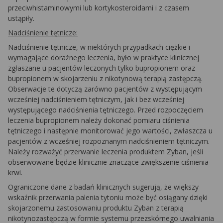
przeciwhistaminowymi lub kortykosteroidami i z czasem
ustąpiły.
Nadciśnienie tętnicze:
Nadciśnienie tętnicze, w niektórych przypadkach ciężkie i
wymagające doraźnego leczenia, było w praktyce klinicznej
zgłaszane u pacjentów leczonych tylko bupropionem oraz
bupropionem w skojarzeniu z nikotynową terapią zastępczą.
Obserwacje te dotyczą zarówno pacjentów z występującym
wcześniej nadciśnieniem tętniczym, jak i bez wcześniej
występującego nadciśnienia tętniczego. Przed rozpoczęciem
leczenia bupropionem należy dokonać pomiaru ciśnienia
tętniczego i następnie monitorować jego wartości, zwłaszcza u
pacjentów z wcześniej rozpoznanym nadciśnieniem tętniczym.
Należy rozważyć przerwanie leczenia produktem Zyban, jeśli
obserwowane będzie klinicznie znaczące zwiększenie ciśnienia
krwi.
Ograniczone dane z badań klinicznych sugerują, że większy
wskaźnik przerwania palenia tytoniu może być osiągany dzięki
skojarzonemu zastosowaniu produktu Zyban z terapią
nikotynozastępczą w formie systemu przezskórnego uwalniania