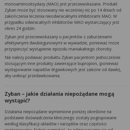
monoaminooksydazy (MAO) jest przeciwwskazane. Produkt
Zyban może być stosowany nie wcześniej niż po 14 dniach od
zakończenia leczenia nieodwracalnymi inhibitorami MAO. W
przypadku odwracalnych inhibitorów MAO wystarczający jest
okres 24 godzin.
Zyban jest przeciwwskazany u pacjentów z zaburzeniami
afektywnymi dwubiegunowymi w wywiadzie, ponieważ może
przyspieszyć wystąpienie epizodu maniakalnego choroby.
Nie należy podawać produktu Zyban pacjentom jednocześnie
stosującym inne produkty zawierające bupropion, (ponieważ
występowanie napadów drgawkowych jest zależne od dawki),
aby uniknąć przedawkowania.
Zyban – jakie działania niepożądane mogą
wystąpić?
Działania niepożądane wymienione poniżej określone na
podstawie doświadczenia klinicznego zostały pogrupowane
według klasyfikacji układów i narządów oraz częstości
występowania. Należy pamiętać, że odzwyczajanie się od