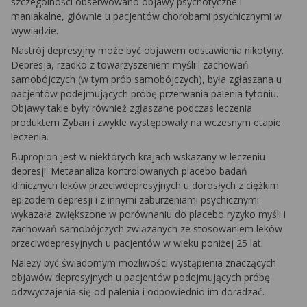
szczególności obserwowano objawy psychotyczne i
maniakalne, głównie u pacjentów chorobami psychicznymi w
wywiadzie.
Nastrój depresyjny może być objawem odstawienia nikotyny.
Depresja, rzadko z towarzyszeniem myśli i zachowań
samobójczych (w tym prób samobójczych), była zgłaszana u
pacjentów podejmujących próbę przerwania palenia tytoniu.
Objawy takie były również zgłaszane podczas leczenia
produktem Zyban i zwykle występowały na wczesnym etapie
leczenia.
Bupropion jest w niektórych krajach wskazany w leczeniu
depresji. Metaanaliza kontrolowanych placebo badań
klinicznych leków przeciwdepresyjnych u dorosłych z ciężkim
epizodem depresji i z innymi zaburzeniami psychicznymi
wykazała zwiększone w porównaniu do placebo ryzyko myśli i
zachowań samobójczych związanych ze stosowaniem leków
przeciwdepresyjnych u pacjentów w wieku poniżej 25 lat.
Należy być świadomym możliwości wystąpienia znaczących
objawów depresyjnych u pacjentów podejmujących próbę
odzwyczajenia się od palenia i odpowiednio im doradzać.