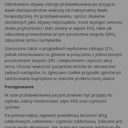
Odnotowano objawy ostrego przedawkowania po przyjęciu
dawki dziesięciokrotnie większej od maksymalnej dawki
terapeutycznej. Po przedawkowaniu, oprócz objawów
określonych jako objawy niepożądane, może wystąpić senność,
utrata przytomności i (lub) zmiany w zapisie EKG, takie jak
zaburzenia przewodzenia (w tym poszerzenia zespołu QRS),
zaburzenia rytmu i tachykardia.
Donoszono także o przypadkach wydłużenia odstępu QTc,
jednak obserwowano to głównie w połączeniu z jednoczesnym
poszerzeniem zespołu QRS i zwiększeniem częstości akcji
serca. Chociaż większość pacjentów wróciła do zdrowia bez
żadnych następstw, to zgłaszano rzadkie przypadki zgonów po
zastosowaniu bupropionu w znacznie przekroczonej dawce.
Postępowanie
W razie przedawkowania pacjent powinien być przyjęty do
szpitala, należy monitorować zapis EKG oraz czynności
życiowe.
Pacjentowi należy zapewnić prawidłową drożność dróg
oddechowych, natlenienie i czynność oddechową. Zalecane jest
użycie węgla aktywnego. Nie znane jest swoiste antidotum dla