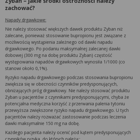
Zyban – jakie środki ostrożności należy
zachować?
Napady drgawkowe:
Nie należy stosować większych dawek produktu Zyban niż
zalecane, ponieważ stosowanie bupropionu jest związane z
możliwością wystąpienia zależnego od dawki napadu
drgawkowego. Po podaniu maksymalnej zalecanej dawki
dobowej (300 mg na dobę produktu Zyban) częstość
występowania napadów drgawkowych wynosiła 1/1000 (co
stanowi około 0,1%).
Ryzyko napadu drgawkowego podczas stosowania bupropionu
zwiększa się w obecności czynników predysponujących,
obniżających próg drgawkowy. Nie należy stosować produktu
Zyban u pacjentów z czynnikami predysponującymi, chyba że
potencjalna medyczna korzyść z przerwania palenia tytoniu
przewyższa zwiększone ryzyko napadu drgawkowego. U tych
pacjentów należy rozważać zastosowanie podczas leczenia
dawki maksymalnie 150 mg na dobę.
Każdego pacjenta należy ocenić pod kątem predysponujących
czynników ryzyka, do których należą::