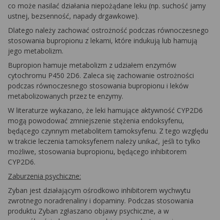
co może nasilać działania niepożądane leku (np. suchość jamy
ustnej, bezsenność, napady drgawkowe).
Dlatego należy zachować ostrożność podczas równoczesnego
stosowania bupropionu z lekami, które indukują lub hamują
jego metabolizm.
Bupropion hamuje metabolizm z udziałem enzymów
cytochromu P450 2D6. Zaleca się zachowanie ostrożności
podczas równoczesnego stosowania bupropionu i leków
metabolizowanych przez te enzymy.
W literaturze wykazano, że leki hamujące aktywność CYP2D6
mogą powodować zmniejszenie stężenia endoksyfenu,
będącego czynnym metabolitem tamoksyfenu. Z tego względu
w trakcie leczenia tamoksyfenem należy unikać, jeśli to tylko
możliwe, stosowania bupropionu, będącego inhibitorem
CYP2D6.
Zaburzenia psychiczne:
Zyban jest działającym ośrodkowo inhibitorem wychwytu
zwrotnego noradrenaliny i dopaminy. Podczas stosowania
produktu Zyban zgłaszano objawy psychiczne, a w