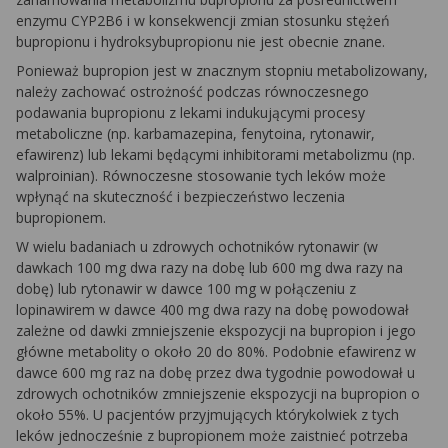
enzymu CYP2B6 i w konsekwencji zmian stosunku stężeń
bupropionu i hydroksybupropionu nie jest obecnie znane.
Ponieważ bupropion jest w znacznym stopniu metabolizowany,
należy zachować ostrożność podczas równoczesnego
podawania bupropionu z lekami indukującymi procesy
metaboliczne (np. karbamazepina, fenytoina, rytonawir,
efawirenz) lub lekami będącymi inhibitorami metabolizmu (np.
walproinian). Równoczesne stosowanie tych leków może
wpłynąć na skuteczność i bezpieczeństwo leczenia
bupropionem.
W wielu badaniach u zdrowych ochotników rytonawir (w
dawkach 100 mg dwa razy na dobę lub 600 mg dwa razy na
dobę) lub rytonawir w dawce 100 mg w połączeniu z
lopinawirem w dawce 400 mg dwa razy na dobę powodował
zależne od dawki zmniejszenie ekspozycji na bupropion i jego
główne metabolity o około 20 do 80%. Podobnie efawirenz w
dawce 600 mg raz na dobę przez dwa tygodnie powodował u
zdrowych ochotników zmniejszenie ekspozycji na bupropion o
około 55%. U pacjentów przyjmujących którykolwiek z tych
leków jednocześnie z bupropionem może zaistnieć potrzeba