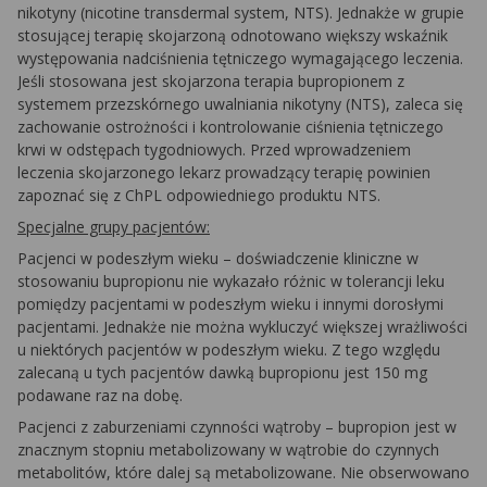
nikotyny (nicotine transdermal system, NTS). Jednakże w grupie
stosującej terapię skojarzoną odnotowano większy wskaźnik
występowania nadciśnienia tętniczego wymagającego leczenia.
Jeśli stosowana jest skojarzona terapia bupropionem z
systemem przezskórnego uwalniania nikotyny (NTS), zaleca się
zachowanie ostrożności i kontrolowanie ciśnienia tętniczego
krwi w odstępach tygodniowych. Przed wprowadzeniem
leczenia skojarzonego lekarz prowadzący terapię powinien
zapoznać się z ChPL odpowiedniego produktu NTS.
Specjalne grupy pacjentów:
Pacjenci w podeszłym wieku –
doświadczenie kliniczne w
stosowaniu bupropionu nie wykazało różnic w tolerancji leku
pomiędzy pacjentami w podeszłym wieku i innymi dorosłymi
pacjentami. Jednakże nie można wykluczyć większej wrażliwości
u niektórych pacjentów w podeszłym wieku. Z tego względu
zalecaną u tych pacjentów dawką bupropionu jest 150 mg
podawane raz na dobę.
Pacjenci z zaburzeniami czynności wątroby –
bupropion jest w
znacznym stopniu metabolizowany w wątrobie do czynnych
metabolitów, które dalej są metabolizowane. Nie obserwowano