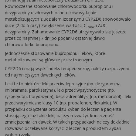
Równoczesne stosowanie chlorowodorku bupropionu i
dezypraminy u zdrowych ochotników wydajnie
metabolizujących z udziałem izoenzymu CYP2D6 spowodowało
duże (2 do 5 razy) zwiększenie wartości C
i AUC
max
dezypraminy. Zahamowanie CYP2D6 utrzymywało się jeszcze
przez co najmniej 7 dni po podaniu ostatniej dawki
chlorowodorku bupropionu.
Jednoczesne stosowanie bupropionu i leków, które
metabolizowane są głównie przez izoenzym
CYP2D6 i mają wąski indeks terapeutyczny, należy rozpoczynać
od najmniejszych dawek tych leków.
Leki te to niektóre leki przeciwdepresyjne (np. dezypramina,
imipramina, paroksetyna), leki przeciwpsychotyczne (np.
rysperydon, tiorydazyna), beta-adrenolityki (np. metoprolol) i leki
przeciwarytmiczne klasy 1C (np. propafenon, flekainid). W
przypadku dołączenia produktu Zyban do leczenia pacjenta
stosującego już takie leki, należy rozważyć konieczność
zmniejszenia ich dawek. W takich przypadkach należy dokładnie
rozważyć oczekiwane korzyści z leczenia produktem Zyban
wobec ryzyka.