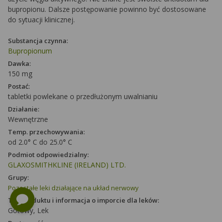
bupropionu. Dalsze postępowanie powinno być dostosowane
do sytuacji klinicznej.
Substancja czynna:
Bupropionum
Dawka:
150 mg
Postać:
tabletki powlekane o przedłużonym uwalnianiu
Działanie:
Wewnętrzne
Temp. przechowywania:
od 2.0° C do 25.0° C
Podmiot odpowiedzialny:
GLAXOSMITHKLINE (IRELAND) LTD.
Grupy:
Pozostałe leki działające na układ nerwowy
Typ produktu i informacja o imporcie dla leków:
Gotowy, Lek