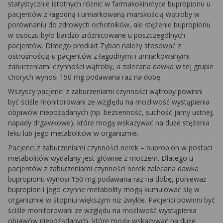
statystycznie istotnych różnic w farmakokinetyce bupropionu u
pacjentów z łagodną i umiarkowaną marskością wątroby w
porównaniu do zdrowych ochotników, ale stężenie bupropionu
w osoczu było bardzo zróżnicowane u poszczególnych
pacjentów. Dlatego produkt Zyban należy stosować z
ostrożnością u pacjentów z łagodnymi i umiarkowanymi
zaburzeniami czynności wątroby, a zalecana dawka w tej grupie
chorych wynosi 150 mg podawana raz na dobę.
Wszyscy pacjenci z zaburzeniami czynności wątroby powinni
być ściśle monitorowani ze względu na możliwość wystąpienia
objawów niepożądanych (np. bezsenność, suchość jamy ustnej,
napady drgawkowe), które mogą wskazywać na duże stężenia
leku lub jego metabolitów w organizmie.
Pacjenci z zaburzeniami czynności nerek –
bupropion w postaci
metabolitów wydalany jest głównie z moczem. Dlatego u
pacjentów z zaburzeniami czynności nerek zalecana dawka
bupropionu wynosi 150 mg podawana raz na dobę, ponieważ
bupropion i jego czynne metabolity mogą kumulować się w
organizmie w stopniu większym niż zwykle. Pacjenci powinni być
ściśle monitorowani ze względu na możliwość wystąpienia
objawów niepożądanych, które mogą wskazywać na duże