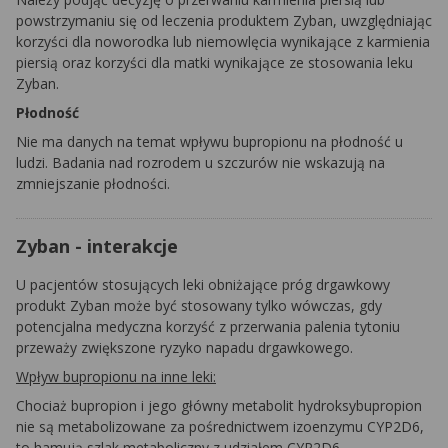
powstrzymaniu się od leczenia produktem Zyban, uwzględniając
korzyści dla noworodka lub niemowlęcia wynikające z karmienia
piersią oraz korzyści dla matki wynikające ze stosowania leku
Zyban.
Płodność
Nie ma danych na temat wpływu bupropionu na płodność u
ludzi. Badania nad rozrodem u szczurów nie wskazują na
zmniejszanie płodności.
Zyban - interakcje
U pacjentów stosujących leki obniżające próg drgawkowy
produkt Zyban może być stosowany tylko wówczas, gdy
potencjalna medyczna korzyść z przerwania palenia tytoniu
przeważy zwiększone ryzyko napadu drgawkowego.
Wpływ bupropionu na inne leki:
Chociaż bupropion i jego główny metabolit hydroksybupropion
nie są metabolizowane za pośrednictwem izoenzymu CYP2D6,
to hamują szlak metaboliczny z udziałem CYP2D6.