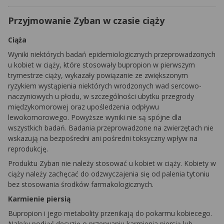
Przyjmowanie Zyban w czasie ciąży
Ciąża
Wyniki niektórych badań epidemiologicznych przeprowadzonych
u kobiet w ciąży, które stosowały bupropion w pierwszym
trymestrze ciąży, wykazały powiązanie ze zwiększonym
ryzykiem wystąpienia niektórych wrodzonych wad sercowo-
naczyniowych u płodu, w szczególności ubytku przegrody
międzykomorowej oraz upośledzenia odpływu
lewokomorowego. Powyższe wyniki nie są spójne dla
wszystkich badań. Badania przeprowadzone na zwierzętach nie
wskazują na bezpośredni ani pośredni toksyczny wpływ na
reprodukcję.
Produktu Zyban nie należy stosować u kobiet w ciąży. Kobiety w
ciąży należy zachęcać do odzwyczajenia się od palenia tytoniu
bez stosowania środków farmakologicznych.
Karmienie piersią
Bupropion i jego metabolity przenikają do pokarmu kobiecego.
Należy podjąć decyzję o przerwaniu karmienia piersią lub