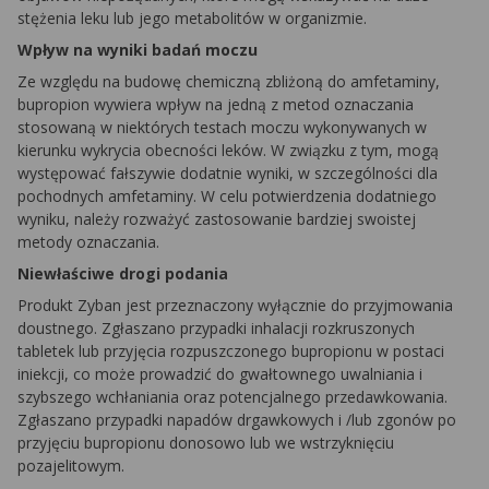
stężenia leku lub jego metabolitów w organizmie.
Wpływ na wyniki badań moczu
Ze względu na budowę chemiczną zbliżoną do amfetaminy,
bupropion wywiera wpływ na jedną z metod oznaczania
stosowaną w niektórych testach moczu wykonywanych w
kierunku wykrycia obecności leków. W związku z tym, mogą
występować fałszywie dodatnie wyniki, w szczególności dla
pochodnych amfetaminy. W celu potwierdzenia dodatniego
wyniku, należy rozważyć zastosowanie bardziej swoistej
metody oznaczania.
Niewłaściwe drogi podania
Produkt Zyban jest przeznaczony wyłącznie do przyjmowania
doustnego. Zgłaszano przypadki inhalacji rozkruszonych
tabletek lub przyjęcia rozpuszczonego bupropionu w postaci
iniekcji, co może prowadzić do gwałtownego uwalniania i
szybszego wchłaniania oraz potencjalnego przedawkowania.
Zgłaszano przypadki napadów drgawkowych i /lub zgonów po
przyjęciu bupropionu donosowo lub we wstrzyknięciu
pozajelitowym.