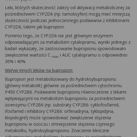
Leki, których skuteczność zależy od aktywacji metabolicznej za
pośrednictwem CYP2D6 (np. tamoksyfen) mogą mieć mniejszą
skuteczność podczas jednoczesnego podawania z inhibitorami
CYP2D6, takimi jak bupropion.
Pomimo tego, że CYP2D6 nie jest głównym enzymem
odpowiadającym za metabolizm cytalopramu, wyniki jednego z
badań wykazały, że zastosowanie bupropionu spowodowało
zwiększenie wartości C
i AUC cytalopramu o odpowiednio
max
30% i 40%.
Wpływ innych leków na bupropion:
Bupropion jest metabolizowany do hydroksybupropionu
(główny metabolit) głównie za pośrednictwem cytochromu
P450 CYP2B6. Podawanie bupropionu równocześnie z lekami
wpływającymi na metabolizm bupropionu za pośrednictwem
izoenzymu CYP2B6 (np. substraty CYP2B6: cyklofosfamid,
ifosfamid i inhibitory CYP2B6: orfenadryna, tyklopidyna,
klopidogrel) może spowodować zwiększenie stężenia
bupropionu w osoczu i zmniejszenie stężenia czynnego
metabolitu, hydroksybupropionu. Znaczenie kliniczne
zahamowania metabolizmu bupropionu za pośrednictwem