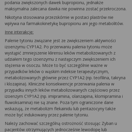
podania zwiększonych dawek bupropionu, jednakże
maksymalna zalecana dawka nie powinna zostać przekroczona.
Nikotyna stosowana przezskórnie w postaci plastrów nie
wpływa na farmakokinetykę bupropionu ani jego metabolitów.
Inne interakcje:
Palenie tytoniu związane jest ze zwiększeniem aktywności
izoenzymu CYP1A2. Po przerwaniu palenia tytoniu może
wystąpić zmniejszenie klirensu leków metabolizowanych z
udziałem tego izoenzymu z następczym zwiększeniem ich
stężenia w osoczu. Może to być szczególnie ważne w
przypadków leków o wąskim indeksie terapeutycznym,
metabolizowanych głównie przez CYP1A2 (np. teofilina, takryna
i klozapina). Kliniczne konsekwencje przerwania palenia w
przypadku innych leków metabolizowanych częściowo przez
izoenzym CYP1A2 (np. imipramina, olanzapina, klomipramina i
fluwoksamina) nie są znane. Poza tym ograniczone dane
wskazują, że metabolizm flekainidu lub pentazocyny także
może być indukowany przez palenie tytoniu.
Należy zachować szczególną ostrożność stosując Zyban u
pacjentów otrzymujących jednocześnie lewodopę lub