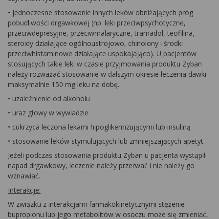
•
jednoczesne stosowanie innych leków obniżających próg
pobudliwości drgawkowej (np. leki przeciwpsychotyczne,
przeciwdepresyjne, przeciwmalaryczne, tramadol, teofilina,
steroidy działające ogólnoustrojowo, chinolony i środki
przeciwhistaminowe działające uspokajająco). U pacjentów
stosujących takie leki w czasie przyjmowania produktu Zyban
należy rozważać stosowanie w dalszym okresie leczenia dawki
maksymalnie 150 mg leku na dobę.
•
uzależnienie od alkoholu
•
uraz głowy w wywiadzie
•
cukrzyca leczona lekami hipoglikemizującymi lub insuliną
•
stosowanie leków stymulujących lub zmniejszających apetyt.
Jeżeli podczas stosowania produktu Zyban u pacjenta wystąpił
napad drgawkowy, leczenie należy przerwać i nie należy go
wznawiać.
Interakcje:
W związku z interakcjami farmakokinetycznymi stężenie
bupropionu lub jego metabolitów w osoczu może się zmieniać,