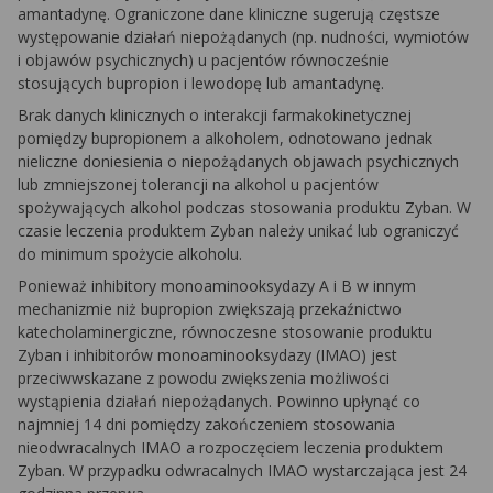
amantadynę. Ograniczone dane kliniczne sugerują częstsze
występowanie działań niepożądanych (np. nudności, wymiotów
i objawów psychicznych) u pacjentów równocześnie
stosujących bupropion i lewodopę lub amantadynę.
Brak danych klinicznych o interakcji farmakokinetycznej
pomiędzy bupropionem a alkoholem, odnotowano jednak
nieliczne doniesienia o niepożądanych objawach psychicznych
lub zmniejszonej tolerancji na alkohol u pacjentów
spożywających alkohol podczas stosowania produktu Zyban. W
czasie leczenia produktem Zyban należy unikać lub ograniczyć
do minimum spożycie alkoholu.
Ponieważ inhibitory monoaminooksydazy A i B w innym
mechanizmie niż bupropion zwiększają przekaźnictwo
katecholaminergiczne, równoczesne stosowanie produktu
Zyban i inhibitorów monoaminooksydazy (IMAO) jest
przeciwwskazane z powodu zwiększenia możliwości
wystąpienia działań niepożądanych. Powinno upłynąć co
najmniej 14 dni pomiędzy zakończeniem stosowania
nieodwracalnych IMAO a rozpoczęciem leczenia produktem
Zyban. W przypadku odwracalnych IMAO wystarczająca jest 24