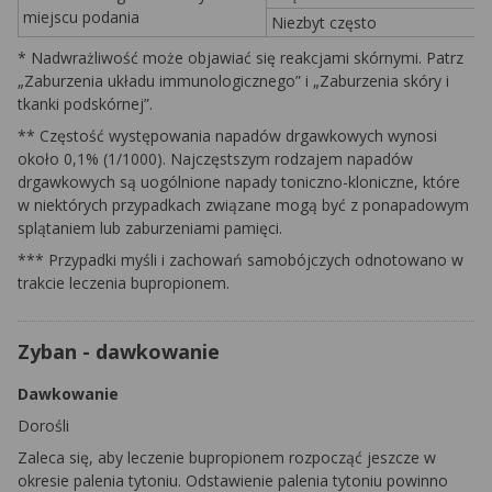
miejscu podania
Niezbyt często
* Nadwrażliwość może objawiać się reakcjami skórnymi. Patrz
„Zaburzenia układu immunologicznego” i „Zaburzenia skóry i
tkanki podskórnej”.
** Częstość występowania napadów drgawkowych wynosi
około 0,1% (1/1000). Najczęstszym rodzajem napadów
drgawkowych są uogólnione napady toniczno-kloniczne, które
w niektórych przypadkach związane mogą być z ponapadowym
splątaniem lub zaburzeniami pamięci.
*** Przypadki myśli i zachowań samobójczych odnotowano w
trakcie leczenia bupropionem.
Zyban - dawkowanie
Dawkowanie
Dorośli
Zaleca się, aby leczenie bupropionem rozpocząć jeszcze w
okresie palenia tytoniu. Odstawienie palenia tytoniu powinno