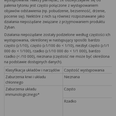
palenia tytoniu jest często połączone z występowaniem
objawów odstawienia (np. pobudzenie, bezsenność, drżenie,
pocenie się). Niektóre z nich są również rozpoznawane jako
działania niepożądane związane z przyjmowaniem produktu
Zyban.
Działania niepożądane zostały podzielone według częstości ich
występowania, określonej w następujący sposób: bardzo
często (≥1/10), często (≥1/100 do < 1/10), niezbyt często (≥1/1
000 do < 1/100), rzadko (≥1/10 000 do < 1/1 000), bardzo
rzadko (< /10 000), nieznana (częstość nie może być określona
na podstawie dostępnych danych).
Klasyfikacja układów i narządów
Częstość występowania
Zaburzenia krwi i układu
Nieznana
chłonnego
Zaburzenia układu
Często
immunologicznego*
Rzadko