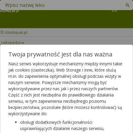
Znajdź lek w swojej okolicy
Koszyk
KtoMaLek.pl
Lekopedia
Twoja prywatność jest dla nas ważna
ZYBAN
Drukuj/Zapisz
Nasz serwis wykorzystuje mechanizmy między innymi takie
jak cookies (ciasteczka), Web Storage i inne, które służą
m.in. do zapewnienia optymalnej obsługi podczas wizyty w
naszym serwisie. Powyższe mechanizmy mogą być
wykorzystywane przez nas jak i przez naszych partnerów.
Część z nich jest niezbędna do prawidłowego działania
serwisu, w tym zapewnienia niezbędnego poziomu
bezpieczeństwa, pozostałe (które możesz kontrolować) są
wykorzystywane do:
obsługi dodatkowych funkcjonalności
usprawniających działanie naszego serwisu,
Zyban