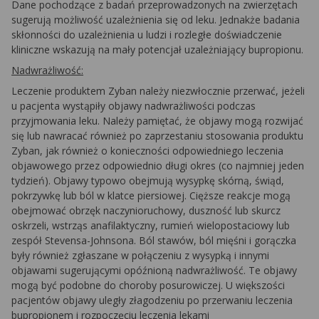
Dane pochodzące z badań przeprowadzonych na zwierzętach
sugerują możliwość uzależnienia się od leku. Jednakże badania
skłonności do uzależnienia u ludzi i rozległe doświadczenie
kliniczne wskazują na mały potencjał uzależniający bupropionu.
Nadwrażliwość:
Leczenie produktem Zyban należy niezwłocznie przerwać, jeżeli
u pacjenta wystąpiły objawy nadwrażliwości podczas
przyjmowania leku. Należy pamiętać, że objawy mogą rozwijać
się lub nawracać również po zaprzestaniu stosowania produktu
Zyban, jak również o konieczności odpowiedniego leczenia
objawowego przez odpowiednio długi okres (co najmniej jeden
tydzień). Objawy typowo obejmują wysypkę skórną, świąd,
pokrzywkę lub ból w klatce piersiowej. Cięższe reakcje mogą
obejmować obrzęk naczynioruchowy, duszność lub skurcz
oskrzeli, wstrząs anafilaktyczny, rumień wielopostaciowy lub
zespół Stevensa-Johnsona. Ból stawów, ból mięśni i gorączka
były również zgłaszane w połączeniu z wysypką i innymi
objawami sugerującymi opóźnioną nadwrażliwość. Te objawy
mogą być podobne do choroby posurowiczej. U większości
pacjentów objawy uległy złagodzeniu po przerwaniu leczenia
bupropionem i rozpoczęciu leczenia lekami