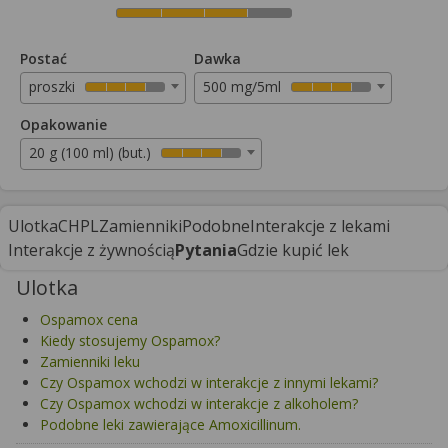
Postać
Dawka
proszki
500 mg/5ml
Opakowanie
20 g (100 ml) (but.)
Ulotka
CHPL
Zamienniki
Podobne
Interakcje z lekami
Interakcje z żywnością
Pytania
Gdzie kupić lek
Ulotka
Ospamox cena
Kiedy stosujemy Ospamox?
Zamienniki leku
Czy Ospamox wchodzi w interakcje z innymi lekami?
Czy Ospamox wchodzi w interakcje z alkoholem?
Podobne leki zawierające Amoxicillinum.