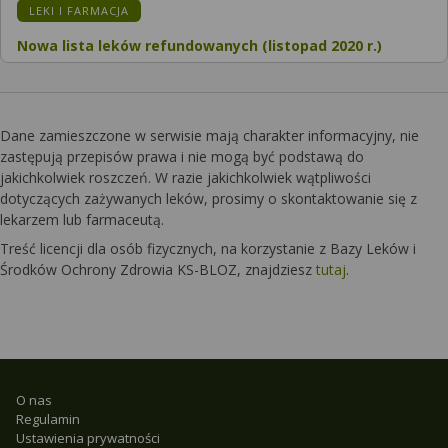
KATEGORIA:
LEKI I FARMACJA
Nowa lista leków refundowanych (listopad 2020 r.)
Dane zamieszczone w serwisie mają charakter informacyjny, nie
zastępują przepisów prawa i nie mogą być podstawą do
jakichkolwiek roszczeń. W razie jakichkolwiek wątpliwości
dotyczących zażywanych leków, prosimy o skontaktowanie się z
lekarzem lub farmaceutą.
Treść licencji dla osób fizycznych, na korzystanie z Bazy Leków i
Środków Ochrony Zdrowia KS-BLOZ, znajdziesz
tutaj
.
O nas
Regulamin
Ustawienia prywatności