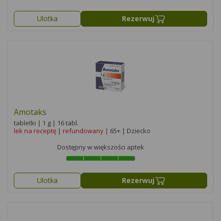
Ulotka
Rezerwuj
Amotaks
tabletki | 1 g | 16 tabl.
lek na receptę
|
refundowany
| 65+ | Dziecko
Dostępny w większości aptek
Ulotka
Rezerwuj