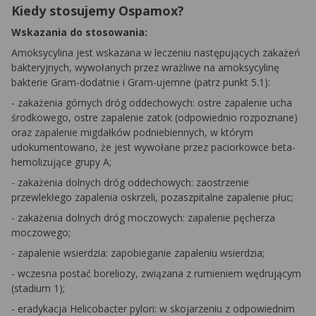
Kiedy stosujemy Ospamox?
Wskazania do stosowania:
Amoksycylina jest wskazana w leczeniu następujących zakażeń
bakteryjnych, wywołanych przez wrażliwe na amoksycylinę
bakterie Gram-dodatnie i Gram-ujemne (patrz punkt 5.1):
- zakażenia górnych dróg oddechowych: ostre zapalenie ucha
środkowego, ostre zapalenie zatok (odpowiednio rozpoznane)
oraz zapalenie migdałków podniebiennych, w którym
udokumentowano, że jest wywołane przez paciorkowce beta-
hemolizujące grupy A;
- zakażenia dolnych dróg oddechowych: zaostrzenie
przewlekłego zapalenia oskrzeli, pozaszpitalne zapalenie płuc;
- zakażenia dolnych dróg moczowych: zapalenie pęcherza
moczowego;
- zapalenie wsierdzia: zapobieganie zapaleniu wsierdzia;
- wczesna postać boreliozy, związana z rumieniem wędrującym
(stadium 1);
- eradykacja
Helicobacter pylori
: w skojarzeniu z odpowiednim