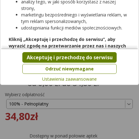
analizy tego, w jaki sposób korzystasz z naszej
strony,
marketingu bezpośredniego i wyświetlania reklam, w
tym reklam spersonalizowanych,
udostępniania funkcji mediów społecznościowych.
Rezerwuj
Kliknij „Akceptuję i przechodzę do serwisu”, aby
wyrazić zgodę na przetwarzanie przez nas i naszych
Ospamox
partnerów Twoich danych w powyższych celach.
Akceptuję i przechodzę do serwisu
proszek do sporządzania zawiesiny doustnej
|
500 mg/5ml
| 20
Pamiętaj, że wyrażenie zgody jest dobrowolne, a wyrażoną
g | 100 ml
zgodę możesz w każdej chwili cofnąć, możesz też wycofać
Odrzuć niewymagane
lek na receptę
|
refundowany
|
65+
|
Dziecko
zgodę na przetwarzanie Twoich danych tylko w niektórych
Ustawienia zaawansowane
od 0,00 zł do 34,80 zł
celach. Jeżeli chcesz dowiedzieć się więcej lub chcesz
przeprowadzić konfigurację szczegółową, to możesz tego
dokonać za pomocą „Ustawień zaawansowanych”.
Wybierz odpłatność
Więcej informacji na temat wykorzystywania narzędzi
zewnętrznych w naszym serwisie znajdziesz w
Regulaminie
34,80zł
Serwisu
.
Dostępny w ponad połowie aptek