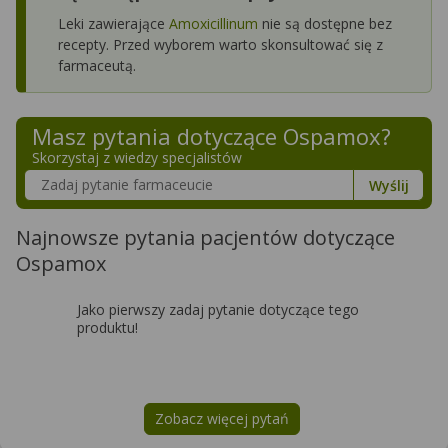
Leki zawierające
Amoxicillinum
nie są dostępne bez
recepty. Przed wyborem warto skonsultować się z
farmaceutą.
Masz pytania dotyczące
Ospamox
?
Skorzystaj z wiedzy specjalistów
Szukaj w poradnikach o zdrowiu
Wyślij
Najnowsze pytania pacjentów dotyczące
Ospamox
Jako pierwszy zadaj pytanie dotyczące tego
produktu!
Zobacz więcej pytań
na temat
Ospamox