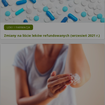
KATEGORIA:
LEKI I FARMACJA
Zmiany na liście leków refundowanych (wrzesień 2021 r.)