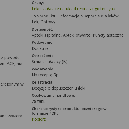
Grupy:
Leki działające na układ renina-angiotensyna
Typ produktu i informacja o imporcie dla leków:
Lek, Gotowy
Dostępność:
Apteki szpitalne, Apteki otwarte, Punkty apteczne
Podawanie:
Doustnie
Ostrzeżenia:
ie z powodu
Silnie działający (B)
rem ACE, nie
Wydawanie:
Na receptę Rp
Rejestracja:
wierdzonym w
Decyzja o dopuszczeniu (leki)
Opakowanie handlowe:
28 tabl.
Charakterystyka produktu leczniczego w
formacie PDF :
kana zawiera
Pobierz