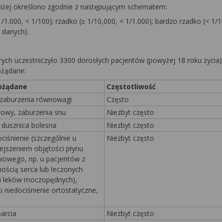
iżej określono zgodnie z następującym schematem:
1/1.000, < 1/100); rzadko (≥ 1/10,000, < 1/1.000); bardzo rzadko (< 1/1
 danych).
ych uczestniczyło 3300 dorosłych pacjentów (powyżej 18 roku życia)
ożądane:
pożądane
Częstotliwość
 zaburzenia równowagi
Często
łowy, zaburzenia snu
Niezbyt często
, dusznica bolesna
Niezbyt często
iśnienie (szczególnie u
Niezbyt często
ejszeniem objętości płynu
iowego, np. u pacjentów z
nością serca lub leczonych
 leków moczopędnych),
 niedociśnienie ortostatyczne,
arcia
Niezbyt często