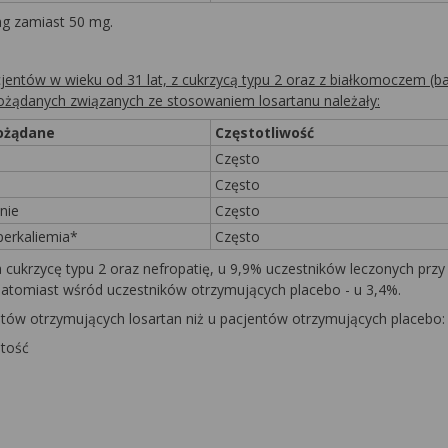
mg zamiast 50 mg.
entów w wieku od 31 lat, z cukrzycą typu 2 oraz z białkomoczem (b
epożądanych związanych ze stosowaniem losartanu należały:
pożądane
Częstotliwość
Często
Często
nie
Często
perkaliemia*
Często
 cukrzycę typu 2 oraz nefropatię, u 9,9% uczestników leczonych przy
, natomiast wśród uczestników otrzymujących placebo - u 3,4%.
tów otrzymujących losartan niż u pacjentów otrzymujących placebo:
stość