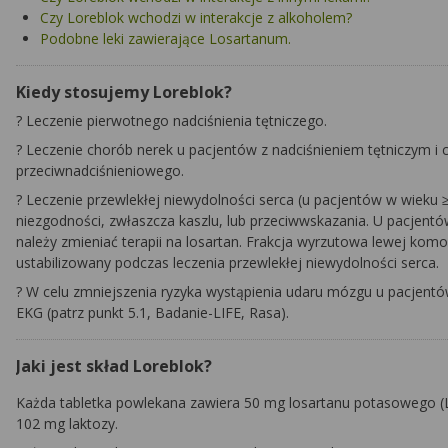
Czy Loreblok wchodzi w interakcje z alkoholem?
Podobne leki zawierające Losartanum.
Kiedy stosujemy Loreblok?
? Leczenie pierwotnego nadciśnienia tętniczego.
? Leczenie chorób nerek u pacjentów z nadciśnieniem tętniczym i
przeciwnadciśnieniowego.
? Leczenie przewlekłej niewydolności serca (u pacjentów w wieku ≥
niezgodności,
zwłaszcza kaszlu,
lub przeciwwskazania. U pacjentów
należy zmieniać terapii na losartan. Frakcja wyrzutowa lewej kom
ustabilizowany podczas leczenia przewlekłej niewydolności serca.
? W celu zmniejszenia ryzyka wystąpienia udaru mózgu u pacjent
EKG (patrz punkt 5.1, Badanie-LIFE, Rasa).
Jaki jest skład Loreblok?
Każda tabletka powlekana zawiera 50 mg losartanu potasowego
(
102 mg laktozy.