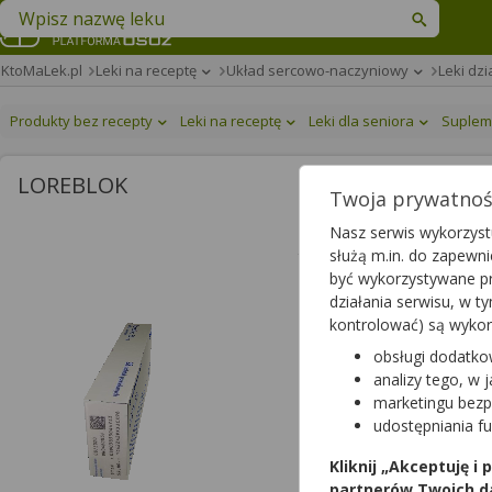
Znajdź lek w swojej okolicy
KtoMaLek.pl
Leki na receptę
Układ sercowo-naczyniowy
Leki dz
Produkty bez recepty
Leki na receptę
Leki dla seniora
Suplem
LOREBLOK
Twoja prywatność
Loreblok
Nasz serwis wykorzystu
służą m.in. do zapewn
tabletki powlekane
|
50 m
być wykorzystywane pr
lek na receptę
działania serwisu, w 
kontrolować) są wyko
obsługi dodatko
analizy tego, w 
marketingu bezp
udostępniania f
Kliknij „Akceptuję i
partnerów Twoich d