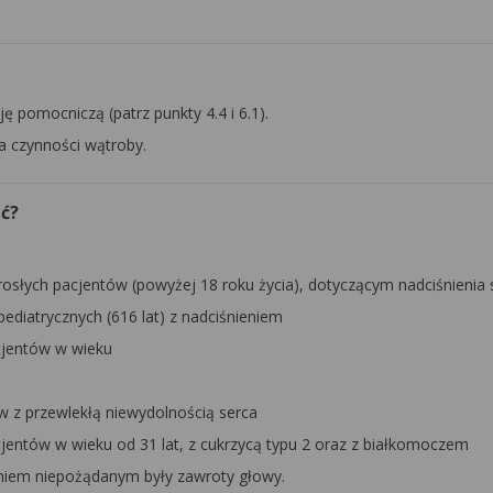
 pomocniczą (patrz punkty 4.4 i 6.1).
nia czynności wątroby.
ić?
rosłych pacjentów (powyżej 18 roku życia), dotyczącym nadciśnieni
ediatrycznych (616 lat) z nadciśnieniem
cjentów w wieku
w z przewlekłą niewydolnością serca
jentów w wieku od 31 lat, z cukrzycą typu 2 oraz z białkomoczem
aniem niepożądanym były zawroty głowy.