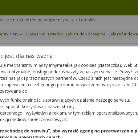
iałające na układ renina-angiotensyna
Loreblok
enty diety
Ciąża Plus
Dziecko
Leki trudno dostępne
Leki refundow
 jest dla nas ważna
je mechanizmy między innymi takie jak cookies (ciasteczka), Web Sto
ienia optymalnej obsługi podczas wizyty w naszym serwisie. Powyż
g
| 28 tabl.
zez nas jak i przez naszych partnerów. Część z nich jest niezbędna 
tym zapewnienia niezbędnego poziomu bezpieczeństwa, pozostałe (k
rzystywane do:
wych funkcjonalności usprawniających działanie naszego serwisu,
jaki sposób korzystasz z naszej strony,
ośredniego i wyświetlania reklam, w tym reklam spersonalizowanych
unkcji mediów społecznościowych.
 przechodzę do serwisu”, aby wyrazić zgodę na przetwarzanie p
anych w powyższych celach.