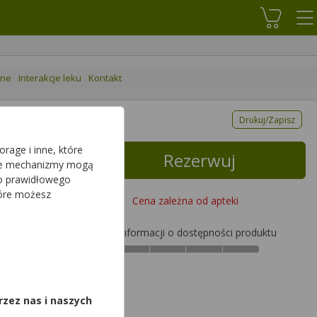
Koszyk
ane
Interakcje leku
Kontakt
Drukuj/Zapisz
rage i inne, które
Rezerwuj
sze mechanizmy mogą
do prawidłowego
tóre możesz
Cena zależna od apteki
Brak informacji o dostępności produktu
,
rzez nas i naszych