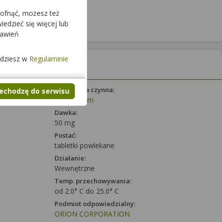
cofnąć, możesz też
edzieć się więcej lub
tawień
jdziesz w
Regulaminie
Substancja czynna:
zechodzę do serwisu
Losartanum
Dawka:
50 mg
Postać:
tabletki powlekane
Działanie:
Wewnętrzne
Temp. przechowywania:
od 2.0° C do 25.0° C
Podmiot odpowiedzialny:
ORION CORPORATION