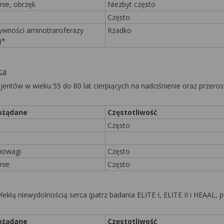
nie, obrzęk
Niezbyt często
Często
ywności aminotransferazy
Rzadko
)*
ca
ntów w wieku 55 do 80 lat cierpiących na nadciśnienie oraz przeros
pożądane
Częstotliwość
Często
nowagi
Często
nie
Często
łą niewydolnością serca (patrz badania ELITE I, ELITE II i HEAAL, p
pożądane
Częstotliwość