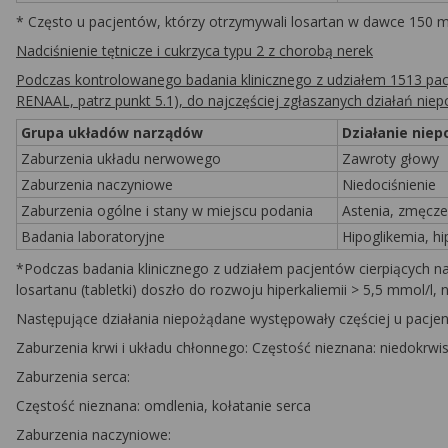
* Często u pacjentów, którzy otrzymywali losartan w dawce 150 
Nadciśnienie tętnicze i cukrzyca typu 2 z chorobą nerek
Podczas kontrolowanego badania klinicznego z udziałem 1513 pacj
RENAAL, patrz punkt 5.1), do najczęściej zgłaszanych działań ni
Grupa układów narządów
Działanie nie
Zaburzenia układu nerwowego
Zawroty głowy
Zaburzenia naczyniowe
Niedociśnienie
Zaburzenia ogólne i stany w miejscu podania
Astenia, zmęcze
Badania laboratoryjne
Hipoglikemia, hi
*Podczas badania klinicznego z udziałem pacjentów cierpiących na
losartanu (tabletki) doszło do rozwoju hiperkaliemii > 5,5 mmol/l
Następujące działania niepożądane występowały częściej u pacjen
Zaburzenia krwi i układu chłonnego:
Częstość nieznana: niedokrwi
Zaburzenia serca:
Częstość nieznana: omdlenia, kołatanie serca
Zaburzenia naczyniowe: