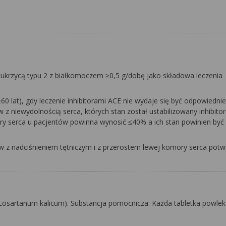
 cukrzycą typu 2 z białkomoczem ≥0,5 g/dobę jako składowa leczenia
60 lat), gdy leczenie inhibitorami ACE nie wydaje się być odpowiedn
 z niewydolnością serca, których stan został ustabilizowany inhibito
ory serca u pacjentów powinna wynosić ≤40% a ich stan powinien być
ów z nadciśnieniem tętniczym i z przerostem lewej komory serca pot
Losartanum kalicum)
. Substancja pomocnicza: Każda tabletka powle