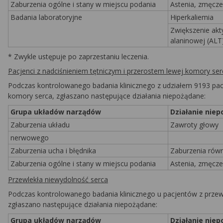
Zaburzenia ogólne i stany w miejscu podania
Astenia, zmęcze
Badania laboratoryjne
Hiperkaliemia
Zwiększenie akt
alaninowej (ALT
* Zwykle ustępuje po zaprzestaniu leczenia.
Pacjenci z nadciśnieniem tętniczym i przerostem lewej komory ser
Podczas kontrolowanego badania klinicznego z udziałem 9193 pacje
komory serca, zgłaszano następujące działania niepożądane:
Grupa układów narządów
Działanie nie
Zaburzenia układu
Zawroty głowy
nerwowego
Zaburzenia ucha i błędnika
Zaburzenia rów
Zaburzenia ogólne i stany w miejscu podania
Astenia, zmęcze
Przewlekła niewydolność serca
Podczas kontrolowanego badania klinicznego u pacjentów z przewlek
zgłaszano następujące działania niepożądane:
Grupa układów narządów
Działanie nie