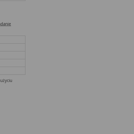
adanie
 użyciu