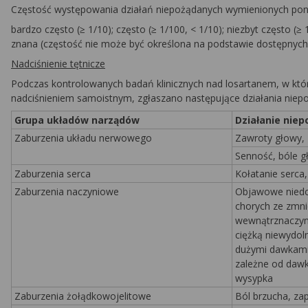
Częstość występowania działań niepożądanych wymienionych pon
bardzo często (≥ 1/10); często (≥ 1/100, < 1/10); niezbyt często (≥ 
znana (częstość nie może być określona na podstawie dostępnych
Nadciśnienie tętnicze
Podczas kontrolowanych badań klinicznych nad losartanem, w któr
nadciśnieniem samoistnym, zgłaszano następujące działania niep
Grupa układów narządów
Działanie nie
Zaburzenia układu nerwowego
Zawroty głowy,
Senność, bóle g
Zaburzenia serca
Kołatanie serca
Zaburzenia naczyniowe
Objawowe niedoc
chorych ze zmni
wewnątrznaczyn
ciężką niewydol
dużymi dawkami
zależne od dawki
wysypka
Zaburzenia żołądkowojelitowe
Ból brzucha, zap