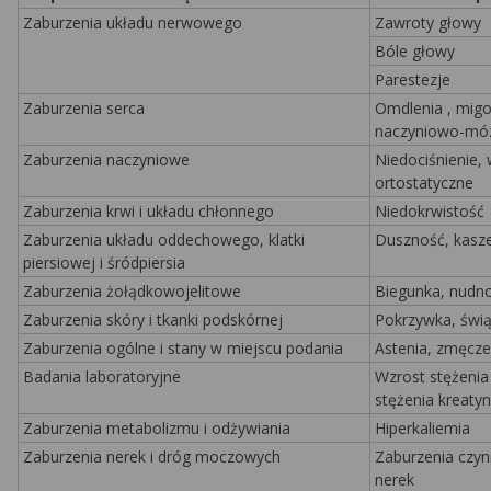
Zaburzenia układu nerwowego
Zawroty głowy
Bóle głowy
Parestezje
Zaburzenia serca
Omdlenia , migo
naczyniowo-mó
Zaburzenia naczyniowe
Niedociśnienie, 
ortostatyczne
Zaburzenia krwi i układu chłonnego
Niedokrwistość
Zaburzenia układu oddechowego, klatki
Duszność, kasze
piersiowej i śródpiersia
Zaburzenia żołądkowojelitowe
Biegunka, nudno
Zaburzenia skóry i tkanki podskórnej
Pokrzywka, świ
Zaburzenia ogólne i stany w miejscu podania
Astenia, zmęcze
Badania laboratoryjne
Wzrost stężenia
stężenia kreatyn
Zaburzenia metabolizmu i odżywiania
Hiperkaliemia
Zaburzenia nerek i dróg moczowych
Zaburzenia czyn
nerek