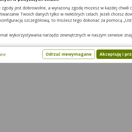
e zgody jest dobrowolne, a wyrażoną zgodę możesz w każdej chwili 
warzanie Twoich danych tylko w niektórych celach. Jeżeli chcesz dowi
 konfigurację szczegółową, to możesz tego dokonać za pomocą „Us
temat wykorzystywania narzędzi zewnętrznych w naszym serwisie zna
ami
Interakcje z żywnością
Pytania
Gdzie kupić lek
Odrzuć niewymagane
Akceptuję i pr
ane