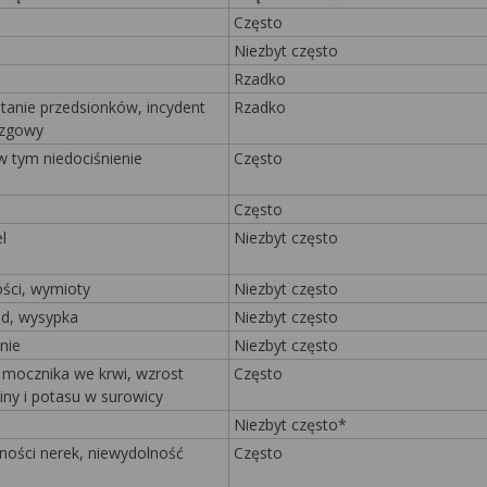
Często
Niezbyt często
Rzadko
tanie przedsionków, incydent
Rzadko
zgowy
w tym niedociśnienie
Często
Często
l
Niezbyt często
ści, wymioty
Niezbyt często
ąd, wysypka
Niezbyt często
nie
Niezbyt często
 mocznika we krwi, wzrost
Często
iny i potasu w surowicy
Niezbyt często*
ności nerek, niewydolność
Często