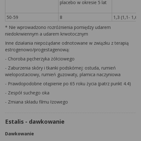
placebo w okresie 5 lat
50-59
8
1,3 (1,1- 1,6)
* Nie wprowadzono rozróżnienia pomiędzy udarem
niedokrwiennym a udarem krwotocznym
Inne działania niepożądane odnotowane w związku z terapią
estrogenowo/progestagenową:
- Choroba pęcherzyka żółciowego
- Zaburzenia skóry i tkanki podskórnej: ostuda, rumień
wielopostaciowy, rumień guzowaty, plamica naczyniowa
- Prawdopodobne otępienie po 65 roku życia (patrz punkt 4.4)
- Zespół suchego oka
- Zmiana składu filmu łzowego
Estalis - dawkowanie
Dawkowanie