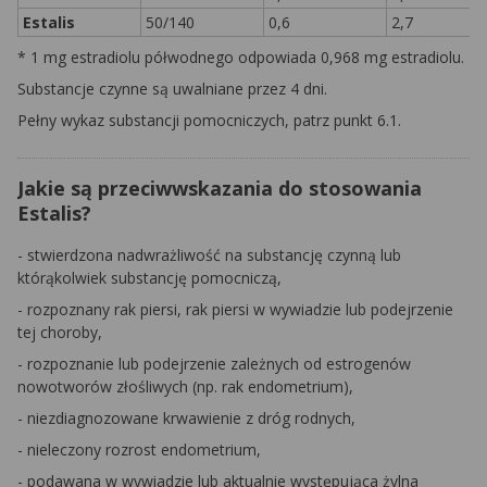
Estalis
50/140
0,6
2,7
* 1 mg estradiolu półwodnego odpowiada 0,968 mg estradiolu.
Substancje czynne są uwalniane przez 4 dni.
Pełny wykaz substancji pomocniczych, patrz punkt 6.1.
Jakie są przeciwwskazania do stosowania
Estalis?
- stwierdzona nadwrażliwość na substancję czynną lub
którąkolwiek substancję pomocniczą,
- rozpoznany rak piersi, rak piersi w wywiadzie lub podejrzenie
tej choroby,
- rozpoznanie lub podejrzenie zależnych od estrogenów
nowotworów złośliwych (np. rak endometrium),
- niezdiagnozowane krwawienie z dróg rodnych,
- nieleczony rozrost endometrium,
- podawana w wywiadzie lub aktualnie występująca żylna