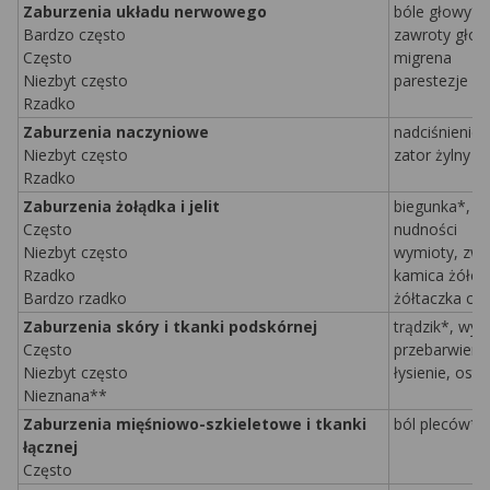
Zaburzenia układu nerwowego
bóle głowy*
Bardzo często
zawroty gło
Często
migrena
Niezbyt często
parestezje
Rzadko
Zaburzenia naczyniowe
nadciśnienie, 
Niezbyt często
zator żylny
Rzadko
Zaburzenia żołądka i jelit
biegunka*, bó
Często
nudności
Niezbyt często
wymioty, zwi
Rzadko
kamica żółci
Bardzo rzadko
żółtaczka ch
Zaburzenia skóry i tkanki podskórnej
trądzik*, wys
Często
przebarwieni
Niezbyt często
łysienie, ost
Nieznana**
Zaburzenia mięśniowo-szkieletowe i tkanki
ból pleców*,
łącznej
Często