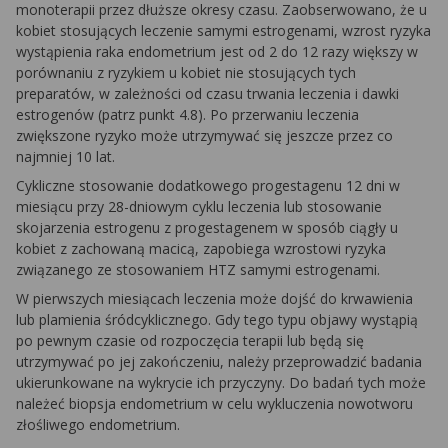
monoterapii przez dłuższe okresy czasu. Zaobserwowano, że u
kobiet stosujących leczenie samymi estrogenami, wzrost ryzyka
wystąpienia raka endometrium jest od 2 do 12 razy większy w
porównaniu z ryzykiem u kobiet nie stosujących tych
preparatów, w zależności od czasu trwania leczenia i dawki
estrogenów (patrz punkt 4.8). Po przerwaniu leczenia
zwiększone ryzyko może utrzymywać się jeszcze przez co
najmniej 10 lat.
Cykliczne stosowanie dodatkowego progestagenu 12 dni w
miesiącu przy 28-dniowym cyklu leczenia lub stosowanie
skojarzenia estrogenu z progestagenem w sposób ciągły u
kobiet z zachowaną macicą, zapobiega wzrostowi ryzyka
związanego ze stosowaniem HTZ samymi estrogenami.
W pierwszych miesiącach leczenia może dojść do krwawienia
lub plamienia śródcyklicznego. Gdy tego typu objawy wystąpią
po pewnym czasie od rozpoczęcia terapii lub będą się
utrzymywać po jej zakończeniu, należy przeprowadzić badania
ukierunkowane na wykrycie ich przyczyny. Do badań tych może
należeć biopsja endometrium w celu wykluczenia nowotworu
złośliwego endometrium.