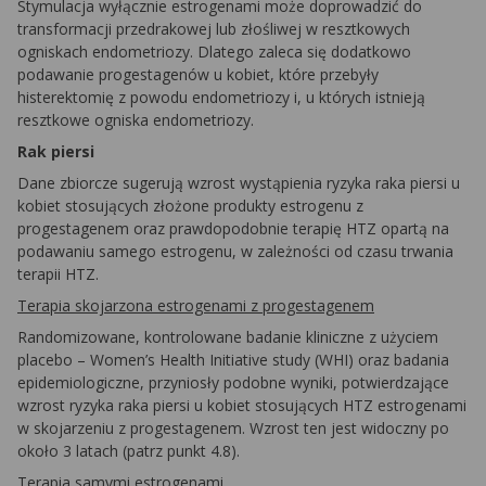
Stymulacja wyłącznie estrogenami może doprowadzić do
transformacji przedrakowej lub złośliwej w resztkowych
ogniskach endometriozy. Dlatego zaleca się dodatkowo
podawanie progestagenów u kobiet, które przebyły
histerektomię z powodu endometriozy i, u których istnieją
resztkowe ogniska endometriozy.
Rak piersi
Dane zbiorcze sugerują wzrost wystąpienia ryzyka raka piersi u
kobiet stosujących złożone produkty estrogenu z
progestagenem oraz prawdopodobnie terapię HTZ opartą na
podawaniu samego estrogenu, w zależności od czasu trwania
terapii HTZ.
Terapia skojarzona estrogenami z progestagenem
Randomizowane, kontrolowane badanie kliniczne z użyciem
placebo – Women’s Health Initiative study (WHI) oraz badania
epidemiologiczne, przyniosły podobne wyniki, potwierdzające
wzrost ryzyka raka piersi u kobiet stosujących HTZ estrogenami
w skojarzeniu z progestagenem. Wzrost ten jest widoczny po
około 3 latach (patrz punkt 4.8).
Terapia samymi estrogenami