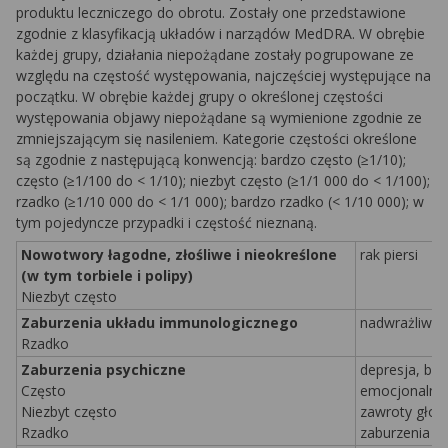
produktu leczniczego do obrotu. Zostały one przedstawione
zgodnie z klasyfikacją układów i narządów MedDRA. W obrębie
każdej grupy, działania niepożądane zostały pogrupowane ze
względu na częstość występowania, najczęściej występujące na
początku. W obrębie każdej grupy o określonej częstości
występowania objawy niepożądane są wymienione zgodnie ze
zmniejszającym się nasileniem. Kategorie częstości określone
są zgodnie z następującą konwencją: bardzo często (≥1/10);
często (≥1/100 do < 1/10); niezbyt często (≥1/1 000 do < 1/100);
rzadko (≥1/10 000 do < 1/1 000); bardzo rzadko (< 1/10 000); w
tym pojedyncze przypadki i częstość nieznaną.
Nowotwory łagodne, złośliwe i nieokreślone
rak piersi
(w tym torbiele i polipy)
Niezbyt często
Zaburzenia układu immunologicznego
nadwrażliwoś
Rzadko
Zaburzenia psychiczne
depresja, be
Często
emocjonalna
Niezbyt często
zawroty głow
Rzadko
zaburzenia li