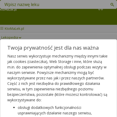
Znajdź lek w swojej okolicy
Koszyk
KtoMaLek.pl
Lekopedia
Twoja prywatność jest dla nas ważna
ESTALIS
Drukuj/Zapisz
Nasz serwis wykorzystuje mechanizmy między innymi takie
jak cookies (ciasteczka), Web Storage i inne, które służą
m.in. do zapewnienia optymalnej obsługi podczas wizyty w
naszym serwisie. Powyższe mechanizmy mogą być
wykorzystywane przez nas jak i przez naszych partnerów.
Część z nich jest niezbędna do prawidłowego działania
serwisu, w tym zapewnienia niezbędnego poziomu
bezpieczeństwa, pozostałe (które możesz kontrolować) są
wykorzystywane do:
obsługi dodatkowych funkcjonalności
usprawniających działanie naszego serwisu,
Estalis