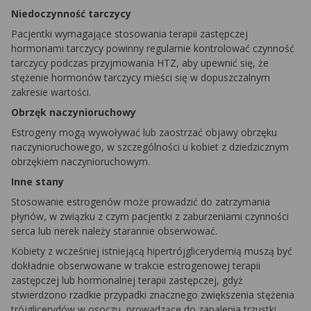
Niedoczynność tarczycy
Pacjentki wymagające stosowania terapii zastępczej
hormonami tarczycy powinny regularnie kontrolować czynność
tarczycy podczas przyjmowania HTZ, aby upewnić się, że
stężenie hormonów tarczycy mieści się w dopuszczalnym
zakresie wartości.
Obrzęk naczynioruchowy
Estrogeny mogą wywoływać lub zaostrzać objawy obrzęku
naczynioruchowego, w szczególności u kobiet z dziedzicznym
obrzękiem naczynioruchowym.
Inne stany
Stosowanie estrogenów może prowadzić do zatrzymania
płynów, w związku z czym pacjentki z zaburzeniami czynności
serca lub nerek należy starannie obserwować.
Kobiety z wcześniej istniejącą hipertrójglicerydemią muszą być
dokładnie obserwowane w trakcie estrogenowej terapii
zastępczej lub hormonalnej terapii zastępczej, gdyż
stwierdzono rzadkie przypadki znacznego zwiększenia stężenia
trójglicerydów w osoczu, prowadzące do zapalenia trzustki