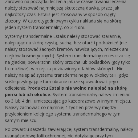
Zarówno na początku leczenia jak i w czasie trwania leczenia
należy stosować najmniejszą skuteczną dawkę, przez jak
najkrótszy czas. Estalis jest stosowany w sposób ciągły
złożony. W czterotygodniowym cyklu nakłada się na skórę
jeden system transdermalny, co 3-4 dni.
Systemy transdermalne Estalis należy stosować starannie,
nalepiając na skórę czystą, suchą, bez otarć i podrażnień (nie
należy stosować żadnych kremów nawilżających, mleczek ani
olejków kosmetycznych). System transdermalny umieszcza się
na gładkiej powierzchni skóry brzucha lub pośladków (gdy tylko
to możliwe), w miejscu pozbawionym fałdów skórnych. Nie
należy nalepiać systemu transdermalnego w okolicy talii, gdyż
ściśle przylegające tam ubranie może spowodować jego
odlepienie.
Produktu Estalis nie wolno nalepiać na skórę
piersi lub ich okolice.
System transdermalny należy zmieniać
co 3 lub 4 dni, umieszczając go każdorazowo w innym miejscu.
Należy zachować co najmniej 1 tydzień przerwy między
przylepieniem kolejnego systemu transdermalnego w tym
samym miejscu.
Po otwarciu saszetki zawierającej system transdermalny, należy
usunąć połowę folii ochronnej, nie dotykając przy tym