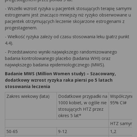
- Wszelki wzrost ryzyka u pacjentek stosujących terapię samymi
estrogenami jest znacząco mniejszy niż ryzyko obserwowane u
pacjentek otrzymujących leczenie skojarzone estrogenami z
progestagenem.
- Wielkość ryzyka zależy od czasu stosowania leku (patrz punkt
4.4).
- Przedstawiono wyniki największego randomizowanego
badania kontrolowanego placebo (badania WHI) oraz
największego badania epidemiologicznego (MWS).
Badanie MWS (Million Women study) – Szacowany,
dodatkowy wzrost ryzyka raka piersi po 5 latach
stosowania leczenia
Zakres wiekowy (lata)
Dodatkowe przypadki na
Współczynnik 
1000 kobiet, w ogóle nie
95% CI#
stosujących HTZ przez
okres 5 lat*
HTZ samymi 
50-65
9-12
1,2