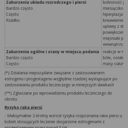
Zaburzenia układu rozrodczego i piersi
bolesność pier
Bardzo często
miesiączkowa
Często
hiperplazja 
Rzadko
krwawienie z
upławy z dró
powiększenie 
mięśniaki poc
wewnątrzszy
Zaburzenia ogólne i stany w miejscu podania
reakcje w mi
Bardzo często
bóle, osłabi
Często
masy ciała*
(*) Działania niepożądane związane z zastosowaniem
estrogenu i progestagenu względnie rzadziej występujące po
zastosowaniu produktu leczniczego w mniejszych dawkach
(**) Zgłaszane po wprowadzeniu produktu leczniczego do
obrotu
Ryzyko raka piersi
- Maksymalnie 2-krotny wzrost ryzyka rozpoznania raka piersi u
kobiet stosujących leczenie skojarzone estrogenami z
progestagenem przez ponad 5 lat.