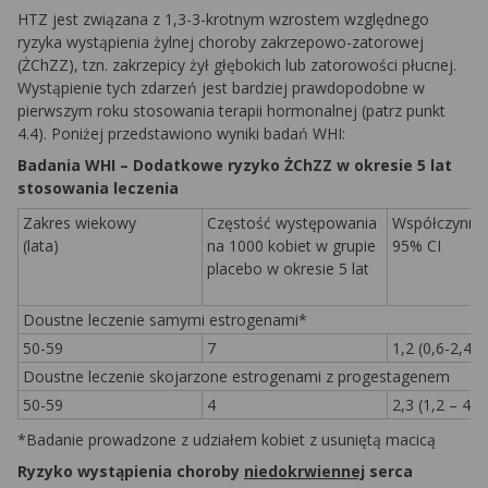
HTZ jest związana z 1,3-3-krotnym wzrostem względnego
ryzyka wystąpienia żylnej choroby zakrzepowo-zatorowej
(ŻChZZ), tzn. zakrzepicy żył głębokich lub zatorowości płucnej.
Wystąpienie tych zdarzeń jest bardziej prawdopodobne w
pierwszym roku stosowania terapii hormonalnej (patrz punkt
4.4). Poniżej przedstawiono wyniki badań WHI:
Badania WHI – Dodatkowe ryzyko ŻChZZ w okresie 5 lat
stosowania leczenia
Zakres wiekowy
Częstość występowania
Współczynnik 
(lata)
na 1000 kobiet w grupie
95% CI
placebo w okresie 5 lat
Doustne leczenie samymi estrogenami*
50-59
7
1,2 (0,6-2,4)
Doustne leczenie skojarzone estrogenami z progestagenem
50-59
4
2,3 (1,2 – 4,3
*Badanie prowadzone z udziałem kobiet z usuniętą macicą
Ryzyko wystąpienia choroby
niedokrwiennej
serca