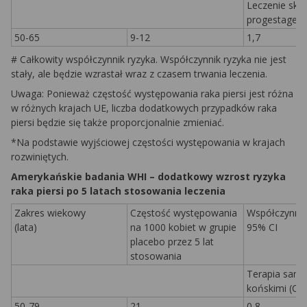
Leczenie sko
progestagen
50-65
9-12
1,7
# Całkowity współczynnik ryzyka. Współczynnik ryzyka nie jest
stały, ale będzie wzrastał wraz z czasem trwania leczenia.
Uwaga: Ponieważ częstość występowania raka piersi jest różna
w różnych krajach UE, liczba dodatkowych przypadków raka
piersi będzie się także proporcjonalnie zmieniać.
*Na podstawie wyjściowej częstości występowania w krajach
rozwiniętych.
Amerykańskie badania WHI – dodatkowy wzrost ryzyka
raka piersi po 5 latach stosowania leczenia
Zakres wiekowy
Częstość występowania
Współczynnik 
(lata)
na 1000 kobiet w grupie
95% CI
placebo przez 5 lat
stosowania
Terapia sam
końskimi (CE
50-79
21
0,8