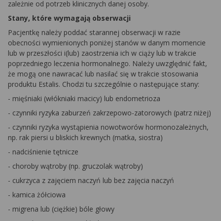
zależnie od potrzeb klinicznych danej osoby.
Stany, które wymagają obserwacji
Pacjentkę należy poddać starannej obserwacji w razie
obecności wymienionych poniżej stanów w danym momencie
lub w przeszłości i(lub) zaostrzenia ich w ciąży lub w trakcie
poprzedniego leczenia hormonalnego. Należy uwzględnić fakt,
że mogą one nawracać lub nasilać się w trakcie stosowania
produktu Estalis. Chodzi tu szczególnie o następujące stany:
- mięśniaki (włókniaki macicy) lub endometrioza
- czynniki ryzyka zaburzeń zakrzepowo-zatorowych (patrz niżej)
- czynniki ryzyka wystąpienia nowotworów hormonozależnych,
np. rak piersi u bliskich krewnych (matka, siostra)
- nadciśnienie tętnicze
- choroby wątroby (np. gruczolak wątroby)
- cukrzyca z zajęciem naczyń lub bez zajęcia naczyń
- kamica żółciowa
- migrena lub (ciężkie) bóle głowy