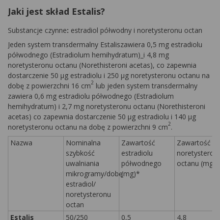
Jaki jest skład Estalis?
Substancje czynne
:
estradiol półwodny i noretysteronu octan
Jeden system transdermalny Estaliszawiera 0,5 mg estradiolu
półwodnego (
Estradiolum
hemihydratum)_
i 4,8 mg
noretysteronu octanu (
Norethisteroni
acetas)
, co zapewnia
dostarczenie 50 µg estradiolu i 250 µg noretysteronu octanu na
2
dobę z powierzchni 16 cm
lub jeden system transdermalny
zawiera 0,6 mg estradiolu półwodnego (
Estradiolum
hemihydratum)
i 2,7 mg noretysteronu octanu (
Norethisteroni
acetas)
co zapewnia dostarczenie 50 µg estradiolu i 140 µg
2
noretysteronu octanu na dobę z powierzchni 9 cm
.
Nazwa
Nominalna
Zawartość
Zawartość
szybkość
estradiolu
noretysteron
uwalniania
półwodnego
octanu (mg)
mikrogramy/dobę
(mg)*
estradiol/
noretysteronu
octan
Estalis
50/250
0,5
4,8