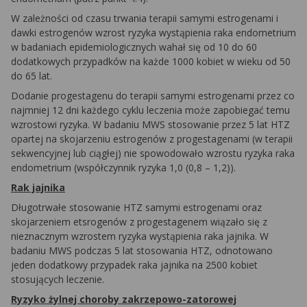
W zależności od czasu trwania terapii samymi estrogenami i
dawki estrogenów wzrost ryzyka wystąpienia raka endometrium
w badaniach epidemiologicznych wahał się od 10 do 60
dodatkowych przypadków na każde 1000 kobiet w wieku od 50
do 65 lat.
Dodanie progestagenu do terapii samymi estrogenami przez co
najmniej 12 dni każdego cyklu leczenia może zapobiegać temu
wzrostowi ryzyka. W badaniu MWS stosowanie przez 5 lat HTZ
opartej na skojarzeniu estrogenów z progestagenami (w terapii
sekwencyjnej lub ciągłej) nie spowodowało wzrostu ryzyka raka
endometrium (współczynnik ryzyka 1,0 (0,8 – 1,2)).
Rak jajnika
Długotrwałe stosowanie HTZ samymi estrogenami oraz
skojarzeniem etsrogenów z progestagenem wiązało się z
nieznacznym wzrostem ryzyka wystąpienia raka jajnika. W
badaniu MWS podczas 5 lat stosowania HTZ, odnotowano
jeden dodatkowy przypadek raka jajnika na 2500 kobiet
stosujących leczenie.
Ryzyko żylnej choroby zakrzepowo-zatorowej