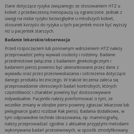
Dane dotyczące ryzyka związanego ze stosowaniem HTZ u
kobiet z przedwczesną menopauzą są ograniczone. Jednak z
uwagi na niskie ryzyko bezwzględne u młodszych kobiet,
stosunek korzyści do ryzyka u tych pacjentek może być wyższy
niż u pacjentek starszych.
Badanie lekarskie/obserwacja
Przed rozpoczęciem lub ponownym wdrożeniem HTZ należy
przeprowadzić pełny wywiad osobisty i rodzinny. Badanie
przedmiotowe (włącznie z badaniem ginekologicznym i
badaniem piersi) powinno być ukierunkowane przez dane z
wywiadu oraz przez przeciwwskazania i ostrzeżenia dotyczące
danego produktu leczniczego. W trakcie leczenia zaleca się
przeprowadzenie okresowych badań kontrolnych, których
częstotliwość i charakter powinny być dostosowywane
indywidualnie. Pacjentki należy poinformować o tym, że
wszelkie zmiany w obrębie piersi powinny zgłaszać lekarzowi lub
pielęgniarce (patrz rozdział Rak piersi). Badania dodatkowe, w
tym odpowiednie techniki obrazowania, np. mammografię,
należy przeprowadzać zgodnie z aktualnie przyjętymi metodami
wykonywania badań przesiewowych, w sposób zmodyfikowany