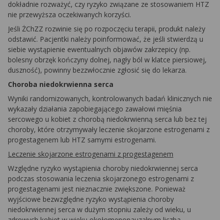
dokładnie rozważyć, czy ryzyko związane ze stosowaniem HTZ
nie przewyższa oczekiwanych korzyści.
Jeśli ŻChZZ rozwinie się po rozpoczęciu terapii, produkt należy
odstawić. Pacjentki należy poinformować, że jeśli stwierdzą u
siebie wystąpienie ewentualnych objawów zakrzepicy (np.
bolesny obrzęk kończyny dolnej, nagły ból w klatce piersiowej,
duszność), powinny bezzwłocznie zgłosić się do lekarza.
Choroba niedokrwienna serca
Wyniki randomizowanych, kontrolowanych badań klinicznych nie
wykazały działania zapobiegającego zawałowi mięśnia
sercowego u kobiet z chorobą niedokrwienną serca lub bez tej
choroby, które otrzymywały leczenie skojarzone estrogenami z
progestagenem lub HTZ samymi estrogenami.
Leczenie skojarzone estrogenami z progestagenem
Względne ryzyko wystąpienia choroby niedokrwiennej serca
podczas stosowania leczenia skojarzonego estrogenami z
progestagenami jest nieznacznie zwiększone. Ponieważ
wyjściowe bezwzględne ryzyko wystąpienia choroby
niedokrwiennej serca w dużym stopniu zależy od wieku, u
zdrowych kobiet w wieku okołomenopauzalnym liczba