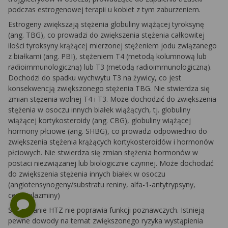
podczas estrogenowej terapii u kobiet z tym zaburzeniem.
Estrogeny zwiększają stężenia globuliny wiążącej tyroksynę
(ang. TBG), co prowadzi do zwiększenia stężenia całkowitej
ilości tyroksyny krążącej mierzonej stężeniem jodu związanego
z białkami (ang. PBI), stężeniem T4 (metodą kolumnową lub
radioimmunologiczną) lub T3 (metodą radioimmunologiczną).
Dochodzi do spadku wychwytu T3 na żywicy, co jest
konsekwencją zwiększonego stężenia TBG. Nie stwierdza się
zmian stężenia wolnej T4 i T3. Może dochodzić do zwiększenia
stężenia w osoczu innych białek wiążących, tj. globuliny
wiążącej kortykosteroidy (ang. CBG), globuliny wiążącej
hormony płciowe (ang. SHBG), co prowadzi odpowiednio do
zwiększenia stężenia krążących kortykosteroidów i hormonów
płciowych. Nie stwierdza się zmian stężenia hormonów w
postaci niezwiązanej lub biologicznie czynnej. Może dochodzić
do zwiększenia stężenia innych białek w osoczu
(angiotensynogeny/substratu reniny, alfa-1-antytrypsyny,
ceruloplazminy)
Stosowanie HTZ nie poprawia funkcji poznawczych. Istnieją
pewne dowody na temat zwiększonego ryzyka wystąpienia