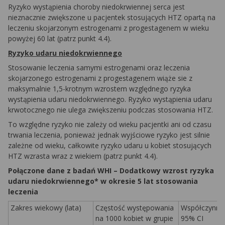
Ryzyko wystąpienia choroby niedokrwiennej serca jest
nieznacznie zwiększone u pacjentek stosujących HTZ opartą na
leczeniu skojarzonym estrogenami z progestagenem w wieku
powyżej 60 lat (patrz punkt 4.4).
Ryzyko udaru niedokrwiennego
Stosowanie leczenia samymi estrogenami oraz leczenia
skojarzonego estrogenami z progestagenem wiąże sie z
maksymalnie 1,5-krotnym wzrostem względnego ryzyka
wystąpienia udaru niedokrwiennego. Ryzyko wystąpienia udaru
krwotocznego nie ulega zwiększeniu podczas stosowania HTZ.
To względne ryzyko nie zależy od wieku pacjentki ani od czasu
trwania leczenia, ponieważ jednak wyjściowe ryzyko jest silnie
zależne od wieku, całkowite ryzyko udaru u kobiet stosujących
HTZ wzrasta wraz z wiekiem (patrz punkt 4.4).
Połączone dane z badań WHI – Dodatkowy wzrost ryzyka
udaru niedokrwiennego* w okresie 5 lat stosowania
leczenia
Zakres wiekowy (lata)
Częstość występowania
Współczynnik 
na 1000 kobiet w grupie
95% CI