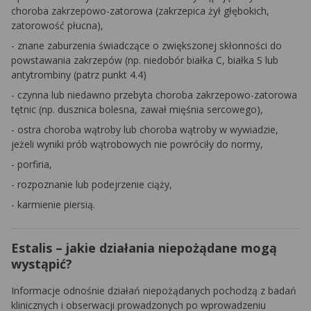
choroba zakrzepowo-zatorowa (zakrzepica żył głębokich,
zatorowość płucna),
- znane zaburzenia świadczące o zwiększonej skłonności do
powstawania zakrzepów (np. niedobór białka C, białka S lub
antytrombiny (patrz punkt 4.4)
- czynna lub niedawno przebyta choroba zakrzepowo-zatorowa
tętnic (np. dusznica bolesna, zawał mięśnia sercowego),
- ostra choroba wątroby lub choroba wątroby w wywiadzie,
jeżeli wyniki prób wątrobowych nie powróciły do normy,
- porfiria,
- rozpoznanie lub podejrzenie ciąży,
- karmienie piersią.
Estalis – jakie działania niepożądane mogą
wystąpić?
Informacje odnośnie działań niepożądanych pochodzą z badań
klinicznych i obserwacji prowadzonych po wprowadzeniu