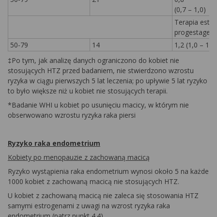
(0,7 – 1,0)
Terapia estr
progestagen
50-79
14
1,2 (1,0 – 1,5
‡Po tym, jak analizę danych ograniczono do kobiet nie
stosujących HTZ przed badaniem, nie stwierdzono wzrostu
ryzyka w ciągu pierwszych 5 lat leczenia; po upływie 5 lat ryzyko
to było większe niż u kobiet nie stosujących terapii.
*Badanie WHI u kobiet po usunięciu macicy, w którym nie
obserwowano wzrostu ryzyka raka piersi
Ryzyko raka endometrium
Kobiety po menopauzie z zachowaną macicą
Ryzyko wystąpienia raka endometrium wynosi około 5 na każde
1000 kobiet z zachowaną macicą nie stosujących HTZ.
U kobiet z zachowaną macicą nie zaleca się stosowania HTZ
samymi estrogenami z uwagi na wzrost ryzyka raka
endometrium (patrz punkt 4.4).