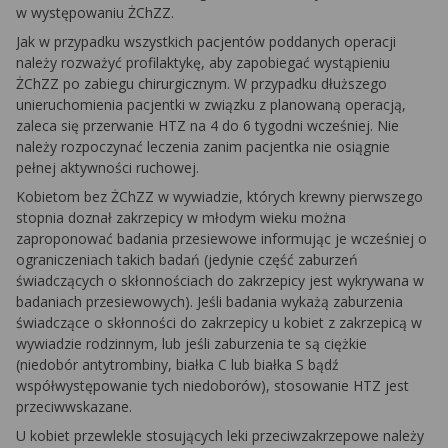
w występowaniu ŻChZZ.
Jak w przypadku wszystkich pacjentów poddanych operacji
należy rozważyć profilaktykę, aby zapobiegać wystąpieniu
ŻChZZ po zabiegu chirurgicznym. W przypadku dłuższego
unieruchomienia pacjentki w związku z planowaną operacją,
zaleca się przerwanie HTZ na 4 do 6 tygodni wcześniej. Nie
należy rozpoczynać leczenia zanim pacjentka nie osiągnie
pełnej aktywności ruchowej.
Kobietom bez ŻChZZ w wywiadzie, których krewny pierwszego
stopnia doznał zakrzepicy w młodym wieku można
zaproponować badania przesiewowe informując je wcześniej o
ograniczeniach takich badań (jedynie część zaburzeń
świadczących o skłonnościach do zakrzepicy jest wykrywana w
badaniach przesiewowych). Jeśli badania wykażą zaburzenia
świadczące o skłonności do zakrzepicy u kobiet z zakrzepicą w
wywiadzie rodzinnym, lub jeśli zaburzenia te są ciężkie
(niedobór antytrombiny, białka C lub białka S bądź
współwystępowanie tych niedoborów), stosowanie HTZ jest
przeciwwskazane.
U kobiet przewlekle stosujących leki przeciwzakrzepowe należy