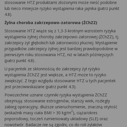
stosowanie HTZ produktami złożonymi może nieść podobne
lub nieco mniejsze ryzyko wystąpienia raka jajnika (patrz punkt
4.8).
Żylna choroba zakrzepowo-zatorowa (ŻChZZ)
Stosowanie HTZ wiąże się z 1,3-3-krotnym wzrostem ryzyka
wystąpienia żylnej choroby zakrzepowo-zatorowej (ŻChZZ), tj.
zakrzepicy żył głębokich lub zatorowości płucnej. Wystąpienie
przypadków zakrzepicy żylnej jest bardziej prawdopodobne w
pierwszym roku stosowania HTZ, niż w latach późniejszych
(patrz punkt 4.8) .
U pacjentek ze skłonnością do zakrzepicy żył ryzyko
wystąpienia ŻChZZ jest większe, a HTZ może to ryzyko
zwiększyć. Z tego względu stosowanie HTZ u tych pacjentek
jest przeciwwskazane (patrz punkt 4.3).
Powszechnie uznane czynniki ryzyka wystąpienia ŻChZZ
obejmują: stosowanie estrogenów, starszy wiek, rozległy
zabieg operacyjny, dłuższe unieruchomienie, znaczną otyłość
2
(wskaźnik masy ciała BMI > 30 kg/m
), ciąża/okres
poporodowy, toczeń rumieniowaty układowy (SLE) oraz
nowotwór. Badacze nie są zgodni, co do roli żylaków