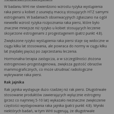
W badaniu WHI nie stwierdzono wzrostu ryzyka wystąpienia
raka piersi u kobiet z usuniętą macicą stosujących HTZ samymi
estrogenami. W badaniach obserwacyjnych zgłaszano na ogół
niewielki wzrost ryzyka rozpoznania raka piersi, które było
znacznie mniejsze niż ryzyko u kobiet stosujących leczenie
skojarzone estrogenami z progestagenem (patrz punkt 4.8).
Zwiększone ryzyko wystąpienia raka piersi staje się widoczne w
ciągu kilku lat stosowania, ale powraca do normy w ciągu kilku
lat (najdalej pięciu) po zaprzestaniu leczenia.
Hormonalna terapia zastępcza, a w szczególności złożona
estrogenowo-progestagenowa, zwiększa gęstość obrazów
mammograficznych, co może utrudniać radiologiczne
wykrywanie raka piersi.
Rak jajnika
Rak jajnika występuje dużo rzadziej niż rak piersi. Długotrwałe
stosowanie produktów zawierających wyłącznie estrogeny
(przez co najmniej 5-10 lat) wykazało nieznaczne zwiększenie
częstości występowania raka jajnika (patrz punkt 4.8). Wyniki
niektórych badań, w tym WHI sugerują, że długotrwałe