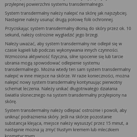
przylepnej powierzchni systemu transdermalnego.
System transdermalny należy nalepić na skórę jak najszybciej.
Następnie należy usunąć drugą połowę folii ochronnej.
Przyciskając system transdermalny dłonią do skóry przez ok. 10
sekund, należy ostrożnie wygładzić jego brzegi.
Należy uważać, aby system transdermalny nie odlepił się w
czasie kąpieli lub podczas wykonywania innych czynności.
Wzmożona aktywność fizyczna, silne spocenie się lub tarcie
ubrania mogą spowodować odlepienie systemu
transdermalnego. Można wtedy ten sam system transdermalny
nalepić w inne miejsce na skórze. W razie konieczności, można
nalepić nowy system transdermalny kontynuując pierwotny
schemat leczenia. Należy unikać długotrwałego działania
światła słonecznego na system transdermalny przylepiony na
skórę.
System transdermalny należy odlepiać ostrożnie i powoli, aby
uniknąć podrażnienia skóry. Jeśli na skórze pozostanie
substancja klejąca, miejsce należy wysuszyć przez 15 minut, a
następnie można ją zmyć tłustym kremem lub mleczkiem
kosmetycznym.