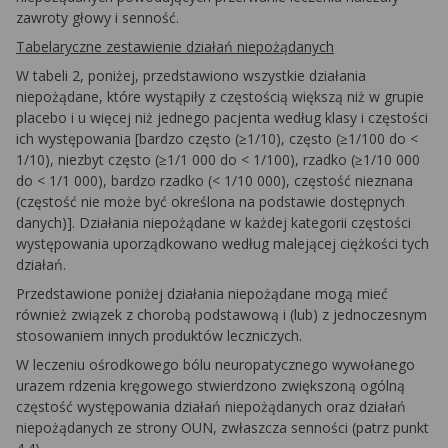
zawroty głowy i senność.
Tabelaryczne zestawienie działań niepożądanych
W tabeli 2, poniżej, przedstawiono wszystkie działania
niepożądane, które wystąpiły z częstością większą niż w grupie
placebo i u więcej niż jednego pacjenta według klasy i częstości
ich występowania [bardzo często (≥1/10), często (≥1/100 do <
1/10), niezbyt często (≥1/1 000 do < 1/100), rzadko (≥1/10 000
do < 1/1 000), bardzo rzadko (< 1/10 000), częstość nieznana
(częstość nie może być określona na podstawie dostępnych
danych)]. Działania niepożądane w każdej kategorii częstości
występowania uporządkowano według malejącej ciężkości tych
działań.
Przedstawione poniżej działania niepożądane mogą mieć
również związek z chorobą podstawową i (lub) z jednoczesnym
stosowaniem innych produktów leczniczych.
W leczeniu ośrodkowego bólu neuropatycznego wywołanego
urazem rdzenia kręgowego stwierdzono zwiększoną ogólną
częstość występowania działań niepożądanych oraz działań
niepożądanych ze strony OUN, zwłaszcza senności (patrz punkt