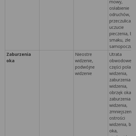
mowy,
osłabienie
odruchów,
przeczulica,
uczucie
pieczenia, br
smaku,
złe
samopoczuci
Zaburzenia
Nieostre
Utrata
oka
widzenie,
obwodowej
podwójne
części pola
widzenie
widzenia,
zaburzenia
widzenia,
obrzęk oka,
zaburzenia p
widzenia,
zmniejszenie
ostrości
widzenia, ból
oka,