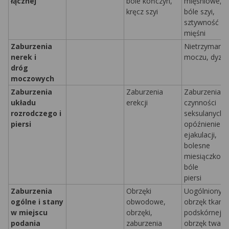
łącznej
bóle kończyn,
mięśniowe,
kręcz szyi
bóle szyi,
sztywność
mięśni
Zaburzenia
Nietrzymanie
nerek i
moczu, dyzur
dróg
moczowych
Zaburzenia
Zaburzenia
Zaburzenia
układu
erekcji
czynności
rozrodczego i
seksulanych,
piersi
opóźnienie
ejakulacji,
bolesne
miesiączkowa
bóle
piersi
Zaburzenia
Obrzęki
Uogólniony
ogólne i stany
obwodowe,
obrzęk tkanki
w miejscu
obrzęki,
podskórnej,
podania
zaburzenia
obrzęk twarz