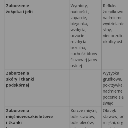
Zaburzenie
Wymioty,
Refluks
żołądka i jelit
nudności
,
żołądkowopr
zaparcie,
nadmierne
biegunka,
wydzielanie
wzdęcia,
śliny,
uczucie
niedoczulica 
rozdęcia
okolicy ust
brzucha,
suchość błony
śluzowej jamy
ustnej
Zaburzenia
Wysypka
skóry i tkanki
grudkowa,
podskórnej
pokrzywka,
nadmierne
pocenie się,
świąd
Zaburzenia
Kurcze mięśni,
Obrzęk
mięśniowoszkieletowe
bóle stawów,
stawów, bóle
i tkanki
bóle pleców,
mięśni, drgan