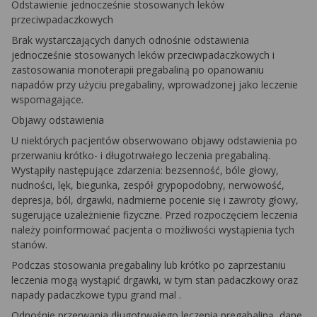
Odstawienie jednocześnie stosowanych leków
przeciwpadaczkowych
Brak wystarczających danych odnośnie odstawienia
jednocześnie stosowanych leków przeciwpadaczkowych i
zastosowania monoterapii pregabaliną po opanowaniu
napadów przy użyciu pregabaliny, wprowadzonej jako leczenie
wspomagające.
Objawy odstawienia
U niektórych pacjentów obserwowano objawy odstawienia po
przerwaniu krótko- i długotrwałego leczenia pregabaliną.
Wystąpiły następujące zdarzenia: bezsenność, bóle głowy,
nudności, lęk, biegunka, zespół grypopodobny, nerwowość,
depresja, ból, drgawki, nadmierne pocenie się i zawroty głowy,
sugerujące uzależnienie fizyczne. Przed rozpoczęciem leczenia
należy poinformować pacjenta o możliwości wystąpienia tych
stanów.
Podczas stosowania pregabaliny lub krótko po zaprzestaniu
leczenia mogą wystąpić drgawki, w tym stan padaczkowy oraz
napady padaczkowe typu
grand mal
.
Odnośnie przerwania długotrwałego leczenia pregabaliną, dane