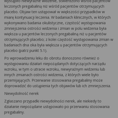
wystąpiło niewyraźne widzenie, stwierdzono wśród pacjentów
leczonych pregabaliną niż wśród pacjentów otrzymujących
placebo. Objaw ten ustępował w większości przypadków w
miarę kontynuacji leczenia. W badaniach klinicznych, w których
wykonywano badania okulistyczne, częstość występowania
zmniejszenia ostrości widzenia i zmian w polu widzenia była
większa u pacjentów leczonych pregabaliną niż u pacjentów
otrzymujących placebo; z kolei częstość występowania zmian w
badaniach dna oka była większa u pacjentów otrzymujących
placebo (patrz punkt 5.1).
Po wprowadzeniu leku do obrotu donoszono również o
występowaniu działań niepożądanych dotyczących narządu
wzroku, w tym o utracie wzroku, niewyraźnym widzeniu lub
innych zmianach ostrości widzenia, z których wiele było
przemijających. Przerwanie stosowania pregabaliny może
doprowadzić do ustąpienia tych objawów lub ich zmniejszenia.
Niewydolność nerek
Zgłaszano przypadki niewydolności nerek, ale niekiedy to
działanie niepożądane ustępowało po przerwaniu stosowania
pregabaliny.