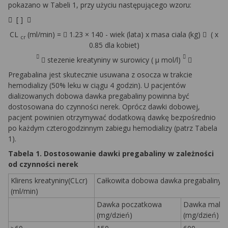
pokazano w Tabeli 1, przy użyciu następującego wzoru:

[ ]

CL
(ml/min)
=

1.23
×
140 - wiek (lata) x masa ciala (kg)

( x
cr
0.85 dla kobiet)



stezenie kreatyniny w surowicy (
µ
mol/l)

Pregabalina jest skutecznie usuwana z osocza w trakcie
hemodializy (50% leku w ciągu 4 godzin). U pacjentów
dializowanych dobowa dawka pregabaliny powinna być
dostosowana do czynności nerek. Oprócz dawki dobowej,
pacjent powinien otrzymywać dodatkową dawkę bezpośrednio
po każdym czterogodzinnym zabiegu hemodializy (patrz Tabela
1).
Tabela 1. Dostosowanie dawki pregabaliny w zależności
od czynności nerek
Klirens kreatyniny(CLcr)
Całkowita dobowa dawka pregabaliny *
(ml/min)
Dawka poczatkowa
Dawka maks
(mg/dzień)
(mg/dzień)