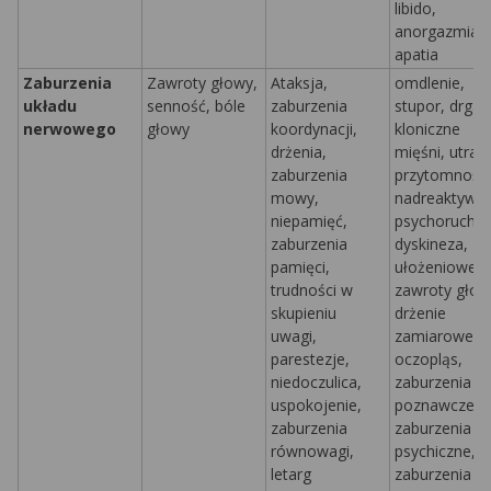
libido,
anorgazmia,
apatia
Zaburzenia
Zawroty głowy,
Ataksja,
omdlenie,
układu
senność, bóle
zaburzenia
stupor, drgaw
nerwowego
głowy
koordynacji,
kloniczne
drżenia,
mięśni,
utrat
zaburzenia
przytomności
mowy,
nadreaktywn
niepamięć,
psychorucho
zaburzenia
dyskineza,
pamięci,
ułożeniowe
trudności w
zawroty głow
skupieniu
drżenie
uwagi,
zamiarowe,
parestezje,
oczopląs,
niedoczulica,
zaburzenia
uspokojenie,
poznawcze,
zaburzenia
zaburzenia
równowagi,
psychiczne,
letarg
zaburzenia