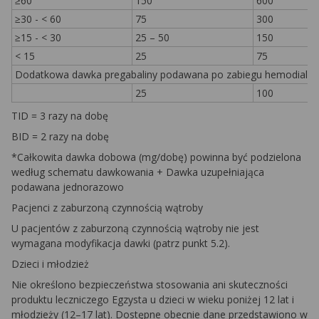
≥60
150
600
≥30 - < 60
75
300
≥15 - < 30
25 – 50
150
< 15
25
75
Dodatkowa dawka pregabaliny podawana po zabiegu hemodializ
25
100
TID = 3 razy na dobę
BID = 2 razy na dobę
*Całkowita dawka dobowa (mg/dobę) powinna być podzielona
według schematu dawkowania + Dawka uzupełniająca
podawana jednorazowo
Pacjenci z zaburzoną czynnością wątroby
U pacjentów z zaburzoną czynnością wątroby nie jest
wymagana modyfikacja dawki (patrz punkt 5.2).
Dzieci i młodzież
Nie określono bezpieczeństwa stosowania ani skuteczności
produktu leczniczego Egzysta u dzieci w wieku poniżej 12 lat i
młodzieży (12–17 lat). Dostępne obecnie dane przedstawiono w