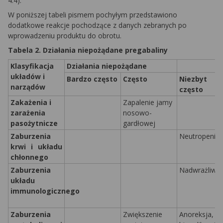
4.4).
W poniższej tabeli pismem pochyłym przedstawiono
dodatkowe reakcje pochodzące z danych
zebranych po
wprowadzeniu produktu do obrotu.
Tabela 2. Działania niepożądane pregabaliny
Klasyfikacja
Działania niepożądane
układów i
Bardzo często
Często
Niezbyt
narządów
często
Zakażenia i
Zapalenie jamy
zarażenia
nosowo-
pasożytnicze
gardłowej
Zaburzenia
Neutropenia
krwi i układu
chłonnego
Zaburzenia
Nadwrażliwo
układu
immunologicznego
Zaburzenia
Zwiększenie
Anoreksja,