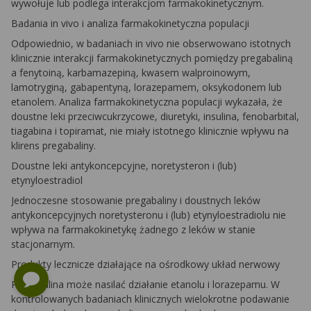
wywołuje lub podlega interakcjom farmakokinetycznym.
Badania in vivo i analiza farmakokinetyczna populacji
Odpowiednio, w badaniach
in vivo
nie obserwowano istotnych
klinicznie interakcji farmakokinetycznych pomiędzy pregabaliną
a fenytoiną, karbamazepiną, kwasem walproinowym,
lamotryginą, gabapentyną, lorazepamem, oksykodonem lub
etanolem. Analiza farmakokinetyczna populacji wykazała, że
doustne leki przeciwcukrzycowe, diuretyki, insulina, fenobarbital,
tiagabina i topiramat, nie miały istotnego klinicznie wpływu na
klirens pregabaliny.
Doustne leki antykoncepcyjne, noretysteron i (lub)
etynyloestradiol
Jednoczesne stosowanie pregabaliny i doustnych leków
antykoncepcyjnych noretysteronu i (lub) etynyloestradiolu nie
wpływa na farmakokinetykę żadnego z leków w stanie
stacjonarnym.
Produkty lecznicze działające na ośrodkowy układ nerwowy
Pregabalina może nasilać działanie etanolu i lorazepamu. W
kontrolowanych badaniach klinicznych wielokrotne podawanie