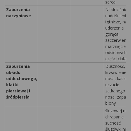
serca
Zaburzenia
Niedociśnieni
naczyniowe
nadciśnienie
tętnicze, nag
uderzenia
gorąca,
zaczerwienien
marznięcie
odsiebnych
części ciała
Zaburzenia
Duszność,
układu
krwawienie z
oddechowego,
nosa, kaszel,
klatki
uczucie
piersiowej i
zatkanego
śródpiersia
nosa, zapalen
błony
śluzowej nos
chrapanie,
suchość
śluzówki nos