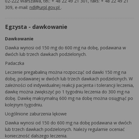
02-222 Warszawa, tel.: + 48 22 49 21 301, faks: + 48 22 49 21
309, e-mail:
ndl@urpl.gov.pl
.
Egzysta - dawkowanie
Dawkowanie
Dawka wynosi od 150 mg do 600 mg na dobę, podawana w
dwóch lub trzech dawkach podzielonych.
Padaczka
Leczenie pregabaliną można rozpocząć od dawki 150 mg na
dobę, podawanej w dwóch lub trzech dawkach podzielonych. W
zależności od indywidualnej reakcji pacjenta i tolerancji leczenia,
dawkę można zwiększyć po 1 tygodniu leczenia do 300 mg na
dobę. Dawkę maksymalną 600 mg na dobę można osiągnąć po
kolejnym tygodniu.
Uogólnione zaburzenia lękowe
Dawka wynosi od 150 do 600 mg na dobę podawana w dwóch
lub trzech dawkach podzielonych. Należy regularnie oceniać
konieczność dalszego leczenia.