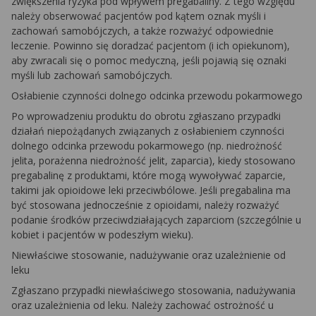
zwiększenia ryzyka pod wpływem pregabaliny. Z tego względu
należy obserwować pacjentów pod kątem oznak myśli i
zachowań samobójczych, a także rozważyć odpowiednie
leczenie. Powinno się doradzać pacjentom (i ich opiekunom),
aby zwracali się o pomoc medyczną, jeśli pojawią się oznaki
myśli lub zachowań samobójczych.
Osłabienie czynności dolnego odcinka przewodu pokarmowego
Po wprowadzeniu produktu do obrotu zgłaszano przypadki
działań niepożądanych związanych z osłabieniem czynności
dolnego odcinka przewodu pokarmowego (np. niedrożność
jelita, porażenna niedrożność jelit, zaparcia), kiedy stosowano
pregabalinę z produktami, które mogą wywoływać zaparcie,
takimi jak opioidowe leki przeciwbólowe. Jeśli pregabalina ma
być stosowana jednocześnie z opioidami, należy rozważyć
podanie środków przeciwdziałających zaparciom (szczególnie u
kobiet i pacjentów w podeszłym wieku).
Niewłaściwe stosowanie, nadużywanie oraz uzależnienie od
leku
Zgłaszano przypadki niewłaściwego stosowania, nadużywania
oraz uzależnienia od leku. Należy zachować ostrożność u