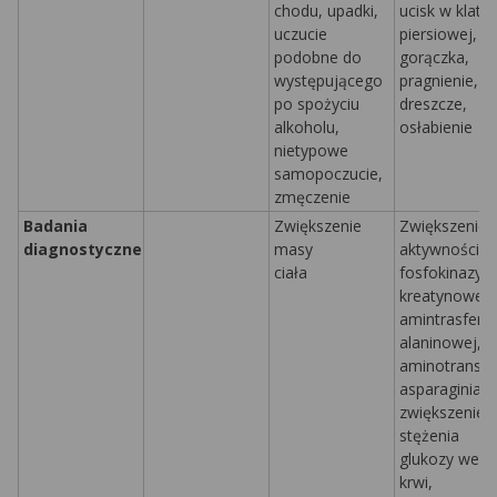
chodu, upadki,
ucisk w klatc
uczucie
piersiowej, bó
podobne do
gorączka,
występującego
pragnienie,
po spożyciu
dreszcze,
alkoholu,
osłabienie
nietypowe
samopoczucie,
zmęczenie
Badania
Zwiększenie
Zwiększenie
diagnostyczne
masy
aktywności
ciała
fosfokinazy
kreatynowej,
amintrasfera
alaninowej,
aminotransfe
asparaginian
zwiększenie
stężenia
glukozy we
krwi,