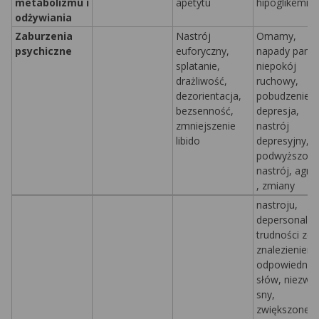
metabolizmu i
apetytu
hipoglikemia
odżywiania
Zaburzenia
Nastrój
Omamy,
psychiczne
euforyczny,
napady paniki
splatanie,
niepokój
drażliwość,
ruchowy,
dezorientacja,
pobudzenie,
bezsenność,
depresja,
zmniejszenie
nastrój
libido
depresyjny,
podwyższony
nastrój,
agre
, zmiany
nastroju,
depersonaliza
trudności ze
znalezieniem
odpowiednic
słów, niezwy
sny,
zwiększone