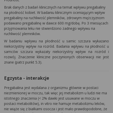
Brak danych z badań klinicznych na temat wpływu pregabaliny
na płodność kobiet. W badaniu klinicznym oceniającym wpływ
pregabaliny na ruchliwość plemników, zdrowym mężczyznom
podawano pregabalinę w dawce 600 mg/dobę. Po 3 miesiącach
przyjmowania leku nie stwierdzono żadnego wpływu na
ruchliwość plemników.
W badaniu wpływu na płodność u samic szczura wykazano
niekorzystny wpływ na rozród. Badania wpływu na płodność u
samców szczura wykazały niekorzystny wpływ na rozród i
rozwój. Znaczenie
kliniczne poczynionych obserwacji nie jest
znane (patrz punkt 5.3).
Egzysta - interakcje
Pregabalina jest wydalana z organizmu głównie w postaci
niezmienionej w moczu, tak więc jej metabolizm u ludzi nie ma
istotnego znaczenia (< 2% dawki jest usuwane w moczu w
postaci metabolitów),
in vitro
nie hamuje metabolizmu leków,
nie wiąże się z białkami osocza i jest mało prawdopodobne, że