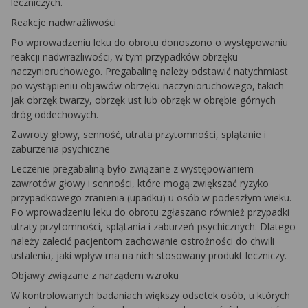
leczniczych.
Reakcje nadwrażliwości
Po wprowadzeniu leku do obrotu donoszono o występowaniu
reakcji nadwrażliwości, w tym przypadków obrzęku
naczynioruchowego. Pregabalinę należy odstawić natychmiast
po wystąpieniu objawów obrzęku naczynioruchowego, takich
jak obrzęk twarzy, obrzęk ust lub obrzęk w obrębie górnych
dróg oddechowych.
Zawroty głowy, senność, utrata przytomności, splątanie i
zaburzenia psychiczne
Leczenie pregabaliną było związane z występowaniem
zawrotów głowy i senności, które mogą zwiększać ryzyko
przypadkowego zranienia (upadku) u osób w podeszłym wieku.
Po wprowadzeniu leku do obrotu zgłaszano również przypadki
utraty przytomności, splątania i zaburzeń psychicznych. Dlatego
należy zalecić pacjentom zachowanie ostrożności do chwili
ustalenia, jaki wpływ ma na nich stosowany produkt leczniczy.
Objawy związane z narządem wzroku
W kontrolowanych badaniach większy odsetek osób, u których