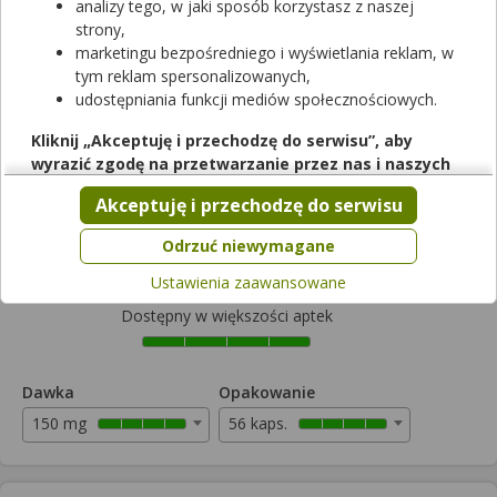
analizy tego, w jaki sposób korzystasz z naszej
strony,
marketingu bezpośredniego i wyświetlania reklam, w
tym reklam spersonalizowanych,
udostępniania funkcji mediów społecznościowych.
Rezerwuj
Kliknij „Akceptuję i przechodzę do serwisu”, aby
wyrazić zgodę na przetwarzanie przez nas i naszych
Egzysta
partnerów Twoich danych w powyższych celach.
Akceptuję i przechodzę do serwisu
kapsułki twarde
|
150 mg
| 56 kaps.
Pamiętaj, że wyrażenie zgody jest dobrowolne, a wyrażoną
lek na receptę
zgodę możesz w każdej chwili cofnąć, możesz też wycofać
Odrzuć niewymagane
Cena zależna od apteki
zgodę na przetwarzanie Twoich danych tylko w niektórych
Ustawienia zaawansowane
celach. Jeżeli chcesz dowiedzieć się więcej lub chcesz
przeprowadzić konfigurację szczegółową, to możesz tego
Dostępny w większości aptek
dokonać za pomocą „Ustawień zaawansowanych”.
Więcej informacji na temat wykorzystywania narzędzi
zewnętrznych w naszym serwisie znajdziesz w
Regulaminie
Dawka
Opakowanie
Serwisu
.
150 mg
56 kaps.