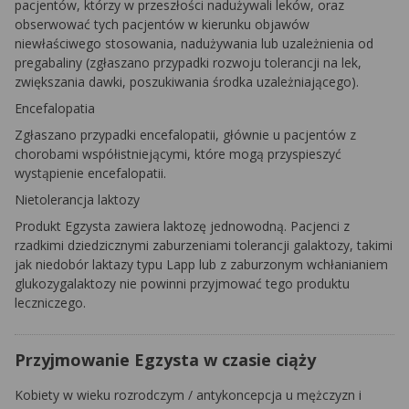
pacjentów, którzy w przeszłości nadużywali leków, oraz
obserwować tych pacjentów w kierunku objawów
niewłaściwego stosowania, nadużywania lub uzależnienia od
pregabaliny (zgłaszano przypadki rozwoju tolerancji na lek,
zwiększania dawki, poszukiwania środka uzależniającego).
Encefalopatia
Zgłaszano przypadki encefalopatii, głównie u pacjentów z
chorobami współistniejącymi, które mogą
przyspieszyć
wystąpienie encefalopatii.
Nietolerancja laktozy
Produkt Egzysta zawiera laktozę jednowodną. Pacjenci z
rzadkimi dziedzicznymi zaburzeniami tolerancji galaktozy, takimi
jak niedobór laktazy typu Lapp lub z zaburzonym wchłanianiem
glukozygalaktozy nie powinni przyjmować tego produktu
leczniczego.
Przyjmowanie Egzysta w czasie ciąży
Kobiety w wieku rozrodczym / antykoncepcja u mężczyzn i