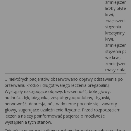
zmniejszenie
liczby płytek
krwi,
zwiększenie
stężenia
kreatyniny w
krwi,
zmniejszenie
stężenia pot
we krwi,
zmniejszenie
masy ciała
U niektórych pacjentów obserwowano objawy odstawienia po
przerwaniu krótko-i długotrwałego leczenia pregabaliną.
Wystąpiły następujące objawy: bezsenność, bóle głowy,
nudności, lęk, biegunka, zespół grypopodobny, drgawki,
nerwowość, depresja, ból, nadmierne pocenie się i zawroty
głowy, sugerujące uzależnienie fizyczne. Przed rozpoczęciem
leczenia należy poinformować pacjenta o możliwości
wystąpienia tych stanów.
Odnośnie przerwania długotrwałego leczenia pregabaliną, dane