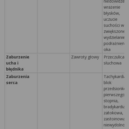
niedowidzeni
wrażenie
błysków,
uczucie
suchości w o
zwiększone
wydzielanie ł
podrażnienie
oka
Zaburzenie
Zawroty głowy
Przeczulica
ucha i
słuchowa
błędnika
Zaburzenia
Tachykardia,
serca
blok
przedsionk
pierwszego
stopnia,
bradykardia
zatokowa,
zastoinowa
niewydolność