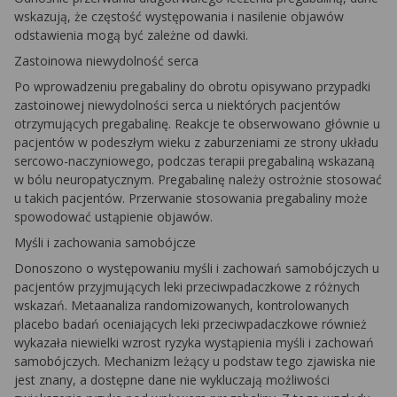
wskazują, że częstość występowania i nasilenie objawów
odstawienia mogą być zależne od dawki.
Zastoinowa niewydolność serca
Po wprowadzeniu pregabaliny do obrotu opisywano przypadki
zastoinowej niewydolności serca u niektórych pacjentów
otrzymujących pregabalinę. Reakcje te obserwowano głównie u
pacjentów w podeszłym wieku z zaburzeniami ze strony układu
sercowo-naczyniowego, podczas terapii pregabaliną wskazaną
w bólu neuropatycznym. Pregabalinę należy ostrożnie stosować
u takich pacjentów. Przerwanie stosowania pregabaliny może
spowodować ustąpienie objawów.
Myśli i zachowania samobójcze
Donoszono o występowaniu myśli i zachowań samobójczych u
pacjentów przyjmujących leki przeciwpadaczkowe z różnych
wskazań. Metaanaliza randomizowanych, kontrolowanych
placebo badań oceniających leki przeciwpadaczkowe również
wykazała niewielki wzrost ryzyka wystąpienia myśli i zachowań
samobójczych. Mechanizm leżący u podstaw tego zjawiska nie
jest znany, a dostępne dane nie wykluczają możliwości