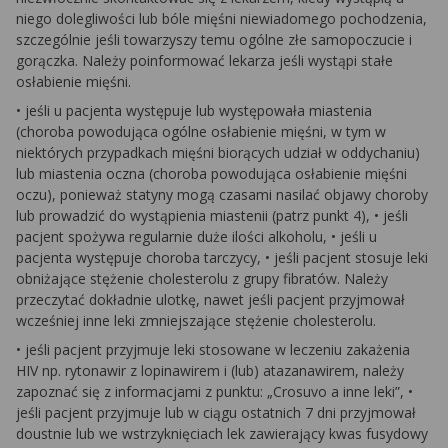
niego dolegliwości lub bóle mięśni niewiadomego pochodzenia,
szczególnie jeśli towarzyszy temu ogólne złe samopoczucie i
gorączka. Należy poinformować lekarza jeśli wystąpi stałe
osłabienie mięśni.
• jeśli u pacjenta występuje lub występowała miastenia
(choroba powodująca ogólne osłabienie mięśni, w tym w
niektórych przypadkach mięśni biorących udział w oddychaniu)
lub miastenia oczna (choroba powodująca osłabienie mięśni
oczu), ponieważ statyny mogą czasami nasilać objawy choroby
lub prowadzić do wystąpienia miastenii (patrz punkt 4), • jeśli
pacjent spożywa regularnie duże ilości alkoholu, • jeśli u
pacjenta występuje choroba tarczycy, • jeśli pacjent stosuje leki
obniżające stężenie cholesterolu z grupy fibratów. Należy
przeczytać dokładnie ulotkę, nawet jeśli pacjent przyjmował
wcześniej inne leki zmniejszające stężenie cholesterolu.
• jeśli pacjent przyjmuje leki stosowane w leczeniu zakażenia
HIV np. rytonawir z lopinawirem i (lub) atazanawirem, należy
zapoznać się z informacjami z punktu: „Crosuvo a inne leki”, •
jeśli pacjent przyjmuje lub w ciągu ostatnich 7 dni przyjmował
doustnie lub we wstrzyknięciach lek zawierający kwas fusydowy