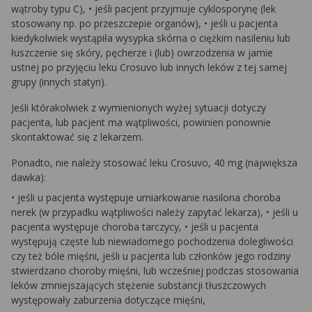
wątroby typu C), • jeśli pacjent przyjmuje cyklosporynę (lek
stosowany np. po przeszczepie organów), • jeśli u pacjenta
kiedykolwiek wystąpiła wysypka skórna o ciężkim nasileniu lub
łuszczenie się skóry, pęcherze i (lub) owrzodzenia w jamie
ustnej po przyjęciu leku Crosuvo lub innych leków z tej samej
grupy (innych statyn).
Jeśli którakolwiek z wymienionych wyżej sytuacji dotyczy
pacjenta, lub pacjent ma wątpliwości, powinien ponownie
skontaktować się z lekarzem.
Ponadto, nie należy stosować leku Crosuvo, 40 mg (największa
dawka):
• jeśli u pacjenta występuje umiarkowanie nasilona choroba
nerek (w przypadku wątpliwości należy zapytać lekarza), • jeśli u
pacjenta występuje choroba tarczycy, • jeśli u pacjenta
występują częste lub niewiadomego pochodzenia dolegliwości
czy też bóle mięśni, jeśli u pacjenta lub członków jego rodziny
stwierdzano choroby mięśni, lub wcześniej podczas stosowania
leków zmniejszających stężenie substancji tłuszczowych
występowały zaburzenia dotyczące mięśni,