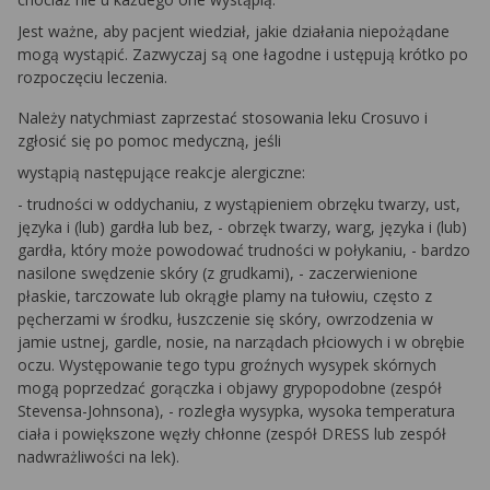
Jest ważne, aby pacjent wiedział, jakie działania niepożądane
mogą wystąpić. Zazwyczaj są one łagodne i ustępują krótko po
rozpoczęciu leczenia.
Należy natychmiast zaprzestać stosowania leku Crosuvo i
zgłosić się po pomoc medyczną, jeśli
wystąpią następujące reakcje alergiczne:
- trudności w oddychaniu, z wystąpieniem obrzęku twarzy, ust,
języka i (lub) gardła lub bez, - obrzęk twarzy, warg, języka i (lub)
gardła, który może powodować trudności w połykaniu, - bardzo
nasilone swędzenie skóry (z grudkami), - zaczerwienione
płaskie, tarczowate lub okrągłe plamy na tułowiu, często z
pęcherzami w środku, łuszczenie się skóry, owrzodzenia w
jamie ustnej, gardle, nosie, na narządach płciowych i w obrębie
oczu. Występowanie tego typu groźnych wysypek skórnych
mogą poprzedzać gorączka i objawy grypopodobne (zespół
Stevensa-Johnsona), - rozległa wysypka, wysoka temperatura
ciała i powiększone węzły chłonne (zespół DRESS lub zespół
nadwrażliwości na lek).