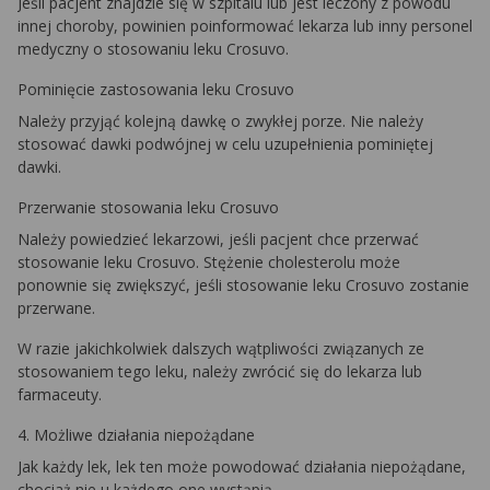
Jeśli pacjent znajdzie się w szpitalu lub jest leczony z powodu
innej choroby, powinien poinformować lekarza lub inny personel
medyczny o stosowaniu leku Crosuvo.
Pominięcie zastosowania leku Crosuvo
Należy przyjąć kolejną dawkę o zwykłej porze. Nie należy
stosować dawki podwójnej w celu uzupełnienia pominiętej
dawki.
Przerwanie stosowania leku Crosuvo
Należy powiedzieć lekarzowi, jeśli pacjent chce przerwać
stosowanie leku Crosuvo. Stężenie cholesterolu może
ponownie się zwiększyć, jeśli stosowanie leku Crosuvo zostanie
przerwane.
W razie jakichkolwiek dalszych wątpliwości związanych ze
stosowaniem tego leku, należy zwrócić się do lekarza lub
farmaceuty.
4. Możliwe działania niepożądane
Jak każdy lek, lek ten może powodować działania niepożądane,
chociaż nie u każdego one wystąpią.