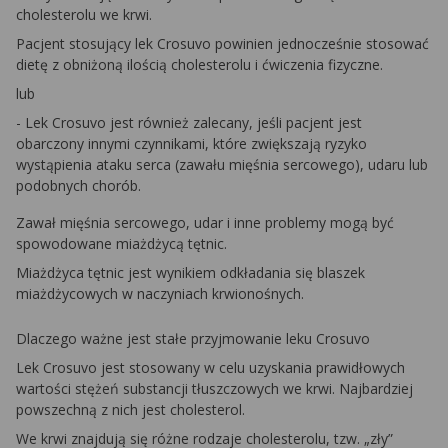
cholesterolu we krwi.
Pacjent stosujący lek Crosuvo powinien jednocześnie stosować
dietę z obniżoną ilością cholesterolu i ćwiczenia fizyczne.
lub
- Lek Crosuvo jest również zalecany, jeśli pacjent jest
obarczony innymi czynnikami, które zwiększają ryzyko
wystąpienia ataku serca (zawału mięśnia sercowego), udaru lub
podobnych chorób.
Zawał mięśnia sercowego, udar i inne problemy mogą być
spowodowane miażdżycą tętnic.
Miażdżyca tętnic jest wynikiem odkładania się blaszek
miażdżycowych w naczyniach krwionośnych.
Dlaczego ważne jest stałe przyjmowanie leku Crosuvo
Lek Crosuvo jest stosowany w celu uzyskania prawidłowych
wartości stężeń substancji tłuszczowych we krwi. Najbardziej
powszechną z nich jest cholesterol.
We krwi znajdują się różne rodzaje cholesterolu, tzw. „zły”