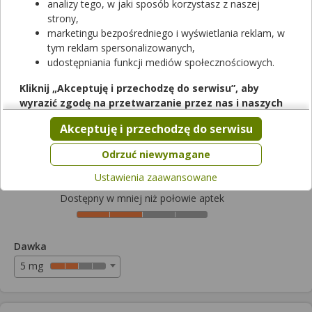
analizy tego, w jaki sposób korzystasz z naszej
strony,
marketingu bezpośredniego i wyświetlania reklam, w
tym reklam spersonalizowanych,
udostępniania funkcji mediów społecznościowych.
Rezerwuj
Kliknij „Akceptuję i przechodzę do serwisu”, aby
wyrazić zgodę na przetwarzanie przez nas i naszych
Crosuvo
partnerów Twoich danych w powyższych celach.
Akceptuję i przechodzę do serwisu
tabletki powlekane
|
5 mg
| 28 tabl.
Pamiętaj, że wyrażenie zgody jest dobrowolne, a wyrażoną
lek na receptę
zgodę możesz w każdej chwili cofnąć, możesz też wycofać
Odrzuć niewymagane
Cena zależna od apteki
zgodę na przetwarzanie Twoich danych tylko w niektórych
Ustawienia zaawansowane
celach. Jeżeli chcesz dowiedzieć się więcej lub chcesz
przeprowadzić konfigurację szczegółową, to możesz tego
Dostępny w mniej niż połowie aptek
dokonać za pomocą „Ustawień zaawansowanych”.
Więcej informacji na temat wykorzystywania narzędzi
zewnętrznych w naszym serwisie znajdziesz w
Regulaminie
Dawka
Serwisu
.
5 mg