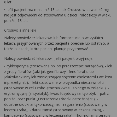
6 lat.
• jeśli pacjent ma mniej niż 18 lat: lek Crosuvo w dawce 40 mg
nie jest odpowiedni do stosowania u dzieci i młodzieży w wieku
poniżej 18 lat.
Crosuvo a inne leki
Należy powiedzieć lekarzowi lub farmaceucie o wszystkich
lekach, przyjmowanych przez pacjenta obecnie lub ostatnio, a
także o lekach, które pacjent planuje przyjmować.
Należy powiedzieć lekarzowi, jeśli pacjent przyjmuje:
- cyklosporynę (stosowaną np. po przeszczepie narządów), - lek
z grupy fibratów (taki jak gemfibrozyl, fenofibrat), lub
jakikolwiek inny lek zmniejszający stężenie cholesterolu we krwi
(np. ezetymib), - leki stosowane w przypadku niestrawności
(stosowane w celu zobojętnienia kwasu solnego w żołądku), -
erytromycynę (antybiotyk), kwas fusydowy (antybiotyk – patrz
poniżej oraz punkt „Ostrzeżenia i środki ostrożności”), -
doustne środki antykoncepcyjne, - regorafenib (stosowany w
leczeniu raka), - darolutamid (stosowany w leczeniu raka), -
kampatynib (stosowany w leczeniu raka), - hormonalną terapię