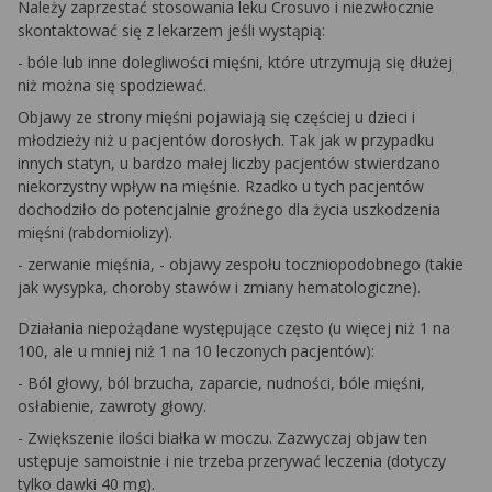
Należy zaprzestać stosowania leku Crosuvo i niezwłocznie
skontaktować się z lekarzem jeśli wystąpią:
- bóle lub inne dolegliwości mięśni, które utrzymują się dłużej
niż można się spodziewać.
Objawy ze strony mięśni pojawiają się częściej u dzieci i
młodzieży niż u pacjentów dorosłych. Tak jak w przypadku
innych statyn, u bardzo małej liczby pacjentów stwierdzano
niekorzystny wpływ na mięśnie. Rzadko u tych pacjentów
dochodziło do potencjalnie groźnego dla życia uszkodzenia
mięśni (rabdomiolizy).
- zerwanie mięśnia, - objawy zespołu toczniopodobnego (takie
jak wysypka, choroby stawów i zmiany hematologiczne).
Działania niepożądane występujące często (u więcej niż 1 na
100, ale u mniej niż 1 na 10 leczonych pacjentów):
- Ból głowy, ból brzucha, zaparcie, nudności, bóle mięśni,
osłabienie, zawroty głowy.
- Zwiększenie ilości białka w moczu. Zazwyczaj objaw ten
ustępuje samoistnie i nie trzeba przerywać leczenia (dotyczy
tylko dawki 40 mg).