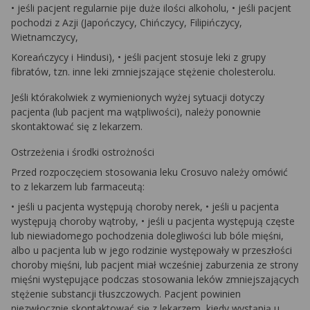
• jeśli pacjent regularnie pije duże ilości alkoholu, • jeśli pacjent
pochodzi z Azji (Japończycy, Chińczycy, Filipińczycy,
Wietnamczycy,
Koreańczycy i Hindusi), • jeśli pacjent stosuje leki z grupy
fibratów, tzn. inne leki zmniejszające stężenie cholesterolu.
Jeśli którakolwiek z wymienionych wyżej sytuacji dotyczy
pacjenta (lub pacjent ma wątpliwości), należy ponownie
skontaktować się z lekarzem.
Ostrzeżenia i środki ostrożności
Przed rozpoczęciem stosowania leku Crosuvo należy omówić
to z lekarzem lub farmaceutą:
• jeśli u pacjenta występują choroby nerek, • jeśli u pacjenta
występują choroby wątroby, • jeśli u pacjenta występują częste
lub niewiadomego pochodzenia dolegliwości lub bóle mięśni,
albo u pacjenta lub w jego rodzinie występowały w przeszłości
choroby mięśni, lub pacjent miał wcześniej zaburzenia ze strony
mięśni występujące podczas stosowania leków zmniejszających
stężenie substancji tłuszczowych. Pacjent powinien
niezwłocznie skontaktować się z lekarzem, kiedy wystąpią u