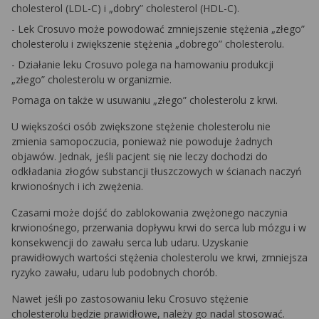
cholesterol (LDL-C) i „dobry” cholesterol (HDL-C).
- Lek Crosuvo może powodować zmniejszenie stężenia „złego”
cholesterolu i zwiększenie stężenia „dobrego” cholesterolu.
- Działanie leku Crosuvo polega na hamowaniu produkcji
„złego” cholesterolu w organizmie.
Pomaga on także w usuwaniu „złego” cholesterolu z krwi.
U większości osób zwiększone stężenie cholesterolu nie
zmienia samopoczucia, ponieważ nie powoduje żadnych
objawów. Jednak, jeśli pacjent się nie leczy dochodzi do
odkładania złogów substancji tłuszczowych w ścianach naczyń
krwionośnych i ich zwężenia.
Czasami może dojść do zablokowania zwężonego naczynia
krwionośnego, przerwania dopływu krwi do serca lub mózgu i w
konsekwencji do zawału serca lub udaru. Uzyskanie
prawidłowych wartości stężenia cholesterolu we krwi, zmniejsza
ryzyko zawału, udaru lub podobnych chorób.
Nawet jeśli po zastosowaniu leku Crosuvo stężenie
cholesterolu będzie prawidłowe, należy go nadal stosować.