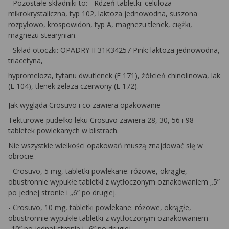
- Pozostałe składniki to: - Rdzeń tabletki: celuloza
mikrokrystaliczna, typ 102, laktoza jednowodna, suszona
rozpyłowo, krospowidon, typ A, magnezu tlenek, ciężki,
magnezu stearynian.
- Skład otoczki: OPADRY II 31K34257 Pink: laktoza jednowodna,
triacetyna,
hypromeloza, tytanu dwutlenek (E 171), żółcień chinolinowa, lak
(E 104), tlenek żelaza czerwony (E 172).
Jak wygląda Crosuvo i co zawiera opakowanie
Tekturowe pudełko leku Crosuvo zawiera 28, 30, 56 i 98
tabletek powlekanych w blistrach.
Nie wszystkie wielkości opakowań muszą znajdować się w
obrocie.
- Crosuvo, 5 mg, tabletki powlekane: różowe, okrągłe,
obustronnie wypukłe tabletki z wytłoczonym oznakowaniem „5”
po jednej stronie i „6” po drugiej.
- Crosuvo, 10 mg, tabletki powlekane: różowe, okrągłe,
obustronnie wypukłe tabletki z wytłoczonym oznakowaniem
„10” po jednej stronie i „6” po drugiej.