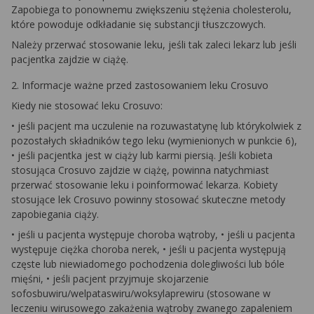
Zapobiega to ponownemu zwiększeniu stężenia cholesterolu,
które powoduje odkładanie się substancji tłuszczowych.
Należy przerwać stosowanie leku, jeśli tak zaleci lekarz lub jeśli
pacjentka zajdzie w ciążę.
2. Informacje ważne przed zastosowaniem leku Crosuvo
Kiedy nie stosować leku Crosuvo:
• jeśli pacjent ma uczulenie na rozuwastatynę lub którykolwiek z
pozostałych składników tego leku (wymienionych w punkcie 6),
• jeśli pacjentka jest w ciąży lub karmi piersią. Jeśli kobieta
stosująca Crosuvo zajdzie w ciążę, powinna natychmiast
przerwać stosowanie leku i poinformować lekarza. Kobiety
stosujące lek Crosuvo powinny stosować skuteczne metody
zapobiegania ciąży.
• jeśli u pacjenta występuje choroba wątroby, • jeśli u pacjenta
występuje ciężka choroba nerek, • jeśli u pacjenta występują
częste lub niewiadomego pochodzenia dolegliwości lub bóle
mięśni, • jeśli pacjent przyjmuje skojarzenie
sofosbuwiru/welpataswiru/woksylaprewiru (stosowane w
leczeniu wirusowego zakażenia wątroby zwanego zapaleniem