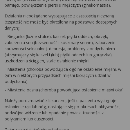
pamięci, powiększenie piersi u mężczyzn (ginekomastia).
Działania niepożądane występujące z częstością nieznaną
(częstość nie może być określona na podstawie dostępnych
danych):
- Biegunka (luźne stolce), kaszel, płytki oddech, obrzęk,
zaburzenia snu (bezsenność i koszmary senne), zaburzenie
sprawności seksualnej, depresja, problemy z oddychaniem
(utrzymujący się kaszel i (lub) płytki oddech lub gorączka),
uszkodzenia ścięgien, stałe osłabienie mięśni.
- Miastenia (choroba powodująca ogólne osłabienie mięśni, w
tym w niektórych przypadkach mięśni biorących udział w
oddychaniu).
- Miastenia oczna (choroba powodująca osłabienie mięśni oka).
Należy porozmawiać z lekarzem, jeśli u pacjenta występuje
osłabienie rąk lub nóg, nasilające się po okresach aktywności,
podwójne widzenie lub opadanie powiek, trudności z
połykaniem lub duszności.
Zgłaszanie działań niepożądanych