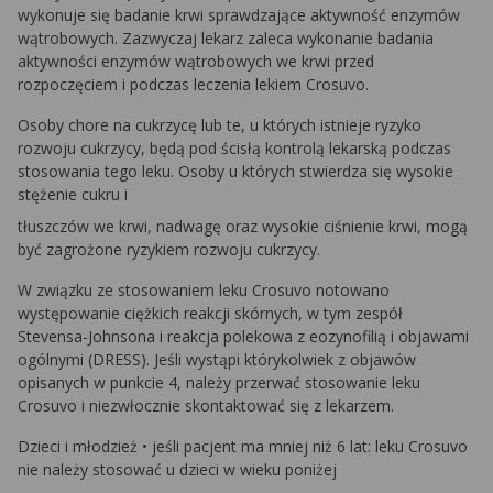
wykonuje się badanie krwi sprawdzające aktywność enzymów
wątrobowych. Zazwyczaj lekarz zaleca wykonanie badania
aktywności enzymów wątrobowych we krwi przed
rozpoczęciem i podczas leczenia lekiem Crosuvo.
Osoby chore na cukrzycę lub te, u których istnieje ryzyko
rozwoju cukrzycy, będą pod ścisłą kontrolą lekarską podczas
stosowania tego leku. Osoby u których stwierdza się wysokie
stężenie cukru i
tłuszczów we krwi, nadwagę oraz wysokie ciśnienie krwi, mogą
być zagrożone ryzykiem rozwoju cukrzycy.
W związku ze stosowaniem leku Crosuvo notowano
występowanie ciężkich reakcji skórnych, w tym zespół
Stevensa-Johnsona i reakcja polekowa z eozynofilią i objawami
ogólnymi (DRESS). Jeśli wystąpi którykolwiek z objawów
opisanych w punkcie 4, należy przerwać stosowanie leku
Crosuvo i niezwłocznie skontaktować się z lekarzem.
Dzieci i młodzież • jeśli pacjent ma mniej niż 6 lat: leku Crosuvo
nie należy stosować u dzieci w wieku poniżej