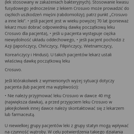
(lek stosowany w zakażeniach bakteryjnych). Stosowanie kwasu
fusydowego jednocześnie z lekiem Crosuvo może prowadzić do
ciężkich uszkodzeń mięśni (rabdomiolizy); patrz punkt „Crosuvo
a inne leki”. • jeśli pacjent jest w wieku powyżej 70 lat (ponieważ
lekarz musi dobrać odpowiednią dawkę początkową leku
Crosuvo dla pacjenta), • jeśli u pacjenta występuje ciężka
niewydolność układu oddechowego, • jeśli pacjent pochodzi z
Azji (Japończycy, Chińczycy, Filipińczycy, Wietnamczycy,
Koreańczycy i Hindusi). U takich pacjentów lekarz ustali
właściwą dawkę początkową leku
Crosuvo.
Jeśli którakolwiek z wymienionych wyżej sytuacji dotyczy
pacjenta (lub pacjent ma wątpliwości):
• Nie należy przyjmować leku Crosuvo w dawce 40 mg
(największa dawka), a przed przyjęciem leku Crosuvo w
jakiejkolwiek innej dawce należy skontaktować się z lekarzem
lub farmaceutą.
U niewielkiej grupy pacjentów leki z grupy statyn mogą wpływać
na czynność wątroby. W celu potwierdzenia takiego działania