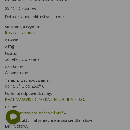
05-152 Czosnów
Data ostatniej aktualizacji ulotki:
Substancja czynna:
Rosuvastatinum
Dawka:
5 mg
Postać:
tabletki powlekane
Działanie:
Wewnętrzne
Temp. przechowywania:
od 15.0° C do 25.0° C
Podmiot odpowiedzialny:
PHARMASWISS CZESKA REPUBLIKA S.R.O.
Grupy:
Leki zmniejszające stężenie lipidów
Typ produktu i informacja o imporcie dla leków:
Lek, Gotowy