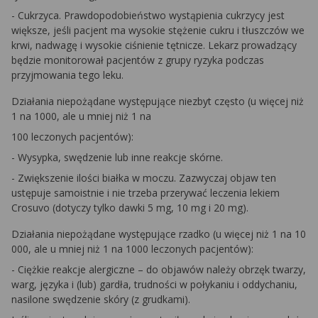
- Cukrzyca. Prawdopodobieństwo wystąpienia cukrzycy jest
większe, jeśli pacjent ma wysokie stężenie cukru i tłuszczów we
krwi, nadwagę i wysokie ciśnienie tętnicze. Lekarz prowadzący
będzie monitorował pacjentów z grupy ryzyka podczas
przyjmowania tego leku.
Działania niepożądane występujące niezbyt często (u więcej niż
1 na 1000, ale u mniej niż 1 na
100 leczonych pacjentów):
- Wysypka, swędzenie lub inne reakcje skórne.
- Zwiększenie ilości białka w moczu. Zazwyczaj objaw ten
ustępuje samoistnie i nie trzeba przerywać leczenia lekiem
Crosuvo (dotyczy tylko dawki 5 mg, 10 mg i 20 mg).
Działania niepożądane występujące rzadko (u więcej niż 1 na 10
000, ale u mniej niż 1 na 1000 leczonych pacjentów):
- Ciężkie reakcje alergiczne – do objawów należy obrzęk twarzy,
warg, języka i (lub) gardła, trudności w połykaniu i oddychaniu,
nasilone swędzenie skóry (z grudkami).