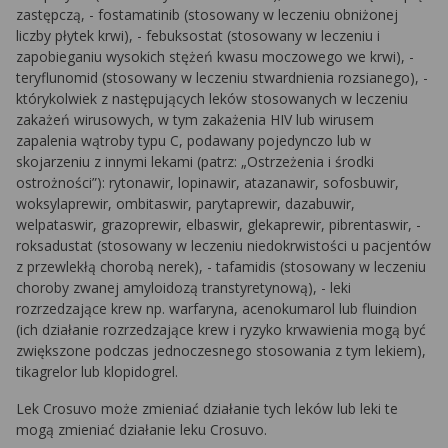
zastępczą, - fostamatinib (stosowany w leczeniu obniżonej
liczby płytek krwi), - febuksostat (stosowany w leczeniu i
zapobieganiu wysokich stężeń kwasu moczowego we krwi), -
teryflunomid (stosowany w leczeniu stwardnienia rozsianego), -
którykolwiek z następujących leków stosowanych w leczeniu
zakażeń wirusowych, w tym zakażenia HIV lub wirusem
zapalenia wątroby typu C, podawany pojedynczo lub w
skojarzeniu z innymi lekami (patrz: „Ostrzeżenia i środki
ostrożności”): rytonawir, lopinawir, atazanawir, sofosbuwir,
woksylaprewir, ombitaswir, parytaprewir, dazabuwir,
welpataswir, grazoprewir, elbaswir, glekaprewir, pibrentaswir, -
roksadustat (stosowany w leczeniu niedokrwistości u pacjentów
z przewlekłą chorobą nerek), - tafamidis (stosowany w leczeniu
choroby zwanej amyloidozą transtyretynową), - leki
rozrzedzające krew np. warfaryna, acenokumarol lub fluindion
(ich działanie rozrzedzające krew i ryzyko krwawienia mogą być
zwiększone podczas jednoczesnego stosowania z tym lekiem),
tikagrelor lub klopidogrel.
Lek Crosuvo może zmieniać działanie tych leków lub leki te
mogą zmieniać działanie leku Crosuvo.