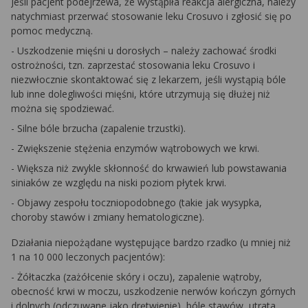
Jeśli pacjent podejrzewa, że wystąpiła reakcja alergiczna, należy
natychmiast przerwać stosowanie leku Crosuvo i zgłosić się po
pomoc medyczną.
- Uszkodzenie mięśni u dorosłych – należy zachować środki
ostrożności, tzn. zaprzestać stosowania leku Crosuvo i
niezwłocznie skontaktować się z lekarzem, jeśli wystąpią bóle
lub inne dolegliwości mięśni, które utrzymują się dłużej niż
można się spodziewać.
- Silne bóle brzucha (zapalenie trzustki).
- Zwiększenie stężenia enzymów wątrobowych we krwi.
- Większa niż zwykle skłonność do krwawień lub powstawania
siniaków ze względu na niski poziom płytek krwi.
- Objawy zespołu toczniopodobnego (takie jak wysypka,
choroby stawów i zmiany hematologiczne).
Działania niepożądane występujące bardzo rzadko (u mniej niż
1 na 10 000 leczonych pacjentów):
- Żółtaczka (zażółcenie skóry i oczu), zapalenie wątroby,
obecność krwi w moczu, uszkodzenie nerwów kończyn górnych
i dolnych (odczuwane jako drętwienie), bóle stawów, utrata