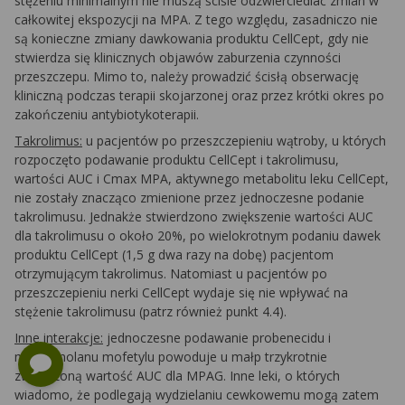
stężeniu minimalnym nie muszą ściśle odzwierciedlać zmian w
całkowitej ekspozycji na MPA. Z tego względu, zasadniczo nie
są konieczne zmiany dawkowania produktu CellCept, gdy nie
stwierdza się klinicznych objawów zaburzenia czynności
przeszczepu. Mimo to, należy prowadzić ścisłą obserwację
kliniczną podczas terapii skojarzonej oraz przez krótki okres po
zakończeniu antybiotykoterapii.
Takrolimus:
u pacjentów po przeszczepieniu wątroby, u których
rozpoczęto podawanie produktu CellCept i takrolimusu,
wartości AUC i Cmax MPA, aktywnego metabolitu leku CellCept,
nie zostały znacząco zmienione przez jednoczesne podanie
takrolimusu. Jednakże stwierdzono zwiększenie wartości AUC
dla takrolimusu o około 20%, po wielokrotnym podaniu dawek
produktu CellCept (1,5 g dwa razy na dobę) pacjentom
otrzymującym takrolimus. Natomiast u pacjentów po
przeszczepieniu nerki CellCept wydaje się nie wpływać na
stężenie takrolimusu (patrz również punkt 4.4).
Inne interakcje:
jednoczesne podawanie probenecidu i
mykofenolanu mofetylu powoduje u małp trzykrotnie
zwiększoną wartość AUC dla MPAG. Inne leki, o których
wiadomo, że podlegają wydzielaniu cewkowemu mogą zatem