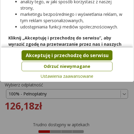
analizy tego, w jaki sposób korzystasz z naszej
strony,
marketingu bezpośredniego i wyświetlania reklam, w
tym reklam spersonalizowanych,
udostępniania funkcji mediów społecznościowych.
Rezerwuj
Kliknij „Akceptuję i przechodzę do serwisu”, aby
wyrazić zgodę na przetwarzanie przez nas i naszych
CellCept
partnerów Twoich danych w powyższych celach.
Akceptuję i przechodzę do serwisu
tabletki powlekane
|
500 mg
| 50 tabl.
Pamiętaj, że wyrażenie zgody jest dobrowolne, a wyrażoną
lek na receptę (Rp zastrzeż.)
|
refundowany
|
65+
|
Dziecko
zgodę możesz w każdej chwili cofnąć, możesz też wycofać
Odrzuć niewymagane
od 0,00 zł do 126,18 zł
zgodę na przetwarzanie Twoich danych tylko w niektórych
Ustawienia zaawansowane
celach. Jeżeli chcesz dowiedzieć się więcej lub chcesz
przeprowadzić konfigurację szczegółową, to możesz tego
Wybierz odpłatność
dokonać za pomocą „Ustawień zaawansowanych”.
Więcej informacji na temat wykorzystywania narzędzi
126,18zł
zewnętrznych w naszym serwisie znajdziesz w
Regulaminie
Serwisu
.
Trudno dostępny w aptekach