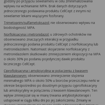
godziny po przyjęciu sewelameru w celu zminimalizowania
wpływu na wchłanianie MPA. Brak danych dotyczących
jednoczesnego podawania produktu CellCept z innymi niż
sewelamer lekami wiążącymi fosforany.
Trimetoprim/sulfametoksazol:
nie obserwowano wpływu na
biodostępność MPA.
Norfloksacyna i metronidazol:
u zdrowych ochotników nie
obserwowano znaczących interakcji w przypadku
jednoczesnego podania produktu CellCept z norfloksacyną lub
metronidazolem. Natomiast skojarzenie norfloksacyny z
metronidazolem skutkowało zmniejszeniem ekspozycji na MPA
o około 30% po podaniu pojedynczej dawki produktu
leczniczego CellCept.
Ciprofloksacyna i amoksycylina w połączeniu z kwasem
klawulanowym:
obserwowano zmniejszenie stężenia
minimalnego MPA o około 50% u biorców przeszczepu nerki w
okresie bezpośrednio po doustnym przyjęciu cyprofloksacyny
lub amoksycyliny w połączeniu z kwasem klawulanowym. Ten
wpływ zmniejszał się w miarę trwania antybiotykoterapii i
ustępował w ciągu kilku dni po jej zakończeniu. Zmiany w