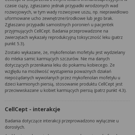
czasie ciąży, zgłaszano jednak przypadki wrodzonych wad
rozwojowych, w tym wady rozwojowe uszu, np. nieprawidłowo
uformowane ucho zewnętrzne/środkowe lub jego brak.
Zgłaszano przypadki samoistnych poronień u pacjentek
przyjmujących CellCept. Badania przeprowadzone na
zwierzętach wykazały reprodukcyjną toksyczność leku (patrz
punkt 5.3).
Zostało wykazane, że, mykofenolan mofetylu jest wydzielany
do mleka samic karmiących szczurów. Nie ma danych
dotyczących przenikania leku do pokarmu kobiecego. Ze
względu na możliwość wystąpienia poważnych działań
niepożądanych wywołanych przez mykofenolan mofetylu u
dzieci karmionych piersią, stosowanie produktu CellCept jest
przeciwwskazane u kobiet karmiących piersią (patrz punkt 4.3).
CellCept - interakcje
Badania dotyczące interakcji przeprowadzono wyłącznie u
dorosłych.