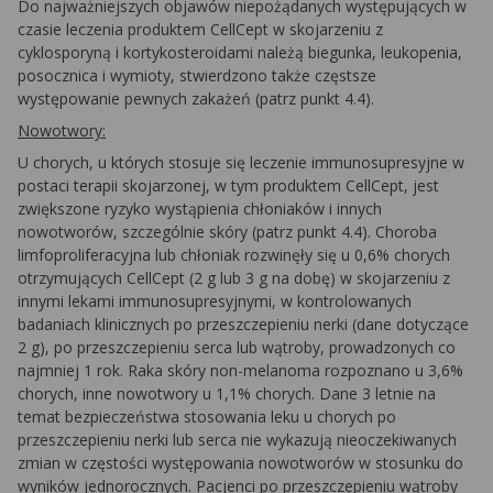
Do najważniejszych objawów niepożądanych występujących w
czasie leczenia produktem CellCept w skojarzeniu z
cyklosporyną i kortykosteroidami należą biegunka, leukopenia,
posocznica i wymioty, stwierdzono także częstsze
występowanie pewnych zakażeń (patrz punkt 4.4).
Nowotwory:
U chorych, u których stosuje się leczenie immunosupresyjne w
postaci terapii skojarzonej, w tym produktem CellCept, jest
zwiększone ryzyko wystąpienia chłoniaków i innych
nowotworów, szczególnie skóry (patrz punkt 4.4). Choroba
limfoproliferacyjna lub chłoniak rozwinęły się u 0,6% chorych
otrzymujących CellCept (2 g lub 3 g na dobę) w skojarzeniu z
innymi lekami immunosupresyjnymi, w kontrolowanych
badaniach klinicznych po przeszczepieniu nerki (dane dotyczące
2 g), po przeszczepieniu serca lub wątroby, prowadzonych co
najmniej 1 rok. Raka skóry non-melanoma rozpoznano u 3,6%
chorych, inne nowotwory u 1,1% chorych. Dane 3 letnie na
temat bezpieczeństwa stosowania leku u chorych po
przeszczepieniu nerki lub serca nie wykazują nieoczekiwanych
zmian w częstości występowania nowotworów w stosunku do
wyników jednorocznych. Pacjenci po przeszczepieniu wątroby