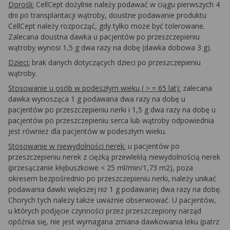
Dorośli:
CellCept dożylnie należy podawać w ciągu pierwszych 4
dni po transplantacji wątroby, doustne podawanie produktu
CellCept należy rozpocząć, gdy tylko może być tolerowane.
Zalecana doustna dawka u pacjentów po przeszczepieniu
wątroby wynosi 1,5 g dwa razy na dobę (dawka dobowa 3 g).
Dzieci:
brak danych dotyczących dzieci po przeszczepieniu
wątroby.
Stosowanie u osób w podeszłym wieku ( > = 65 lat):
zalecana
dawka wynosząca 1 g podawana dwa razy na dobę u
pacjentów po przeszczepieniu nerki i 1,5 g dwa razy na dobę u
pacjentów po przeszczepieniu serca lub wątroby odpowiednia
jest również dla pacjentów w podeszłym wieku.
Stosowanie w niewydolności nerek:
u pacjentów po
przeszczepieniu nerek z ciężką przewlekłą niewydolnością nerek
(przesączanie kłębuszkowe < 25 ml/min/1,73 m2), poza
okresem bezpośrednio po przeszczepieniu nerki, należy unikać
podawania dawki większej niż 1 g podawanej dwa razy na dobę.
Chorych tych należy także uważnie obserwować. U pacjentów,
u których podjęcie czynności przez przeszczepiony narząd
opóźnia się, nie jest wymagana zmiana dawkowania leku (patrz