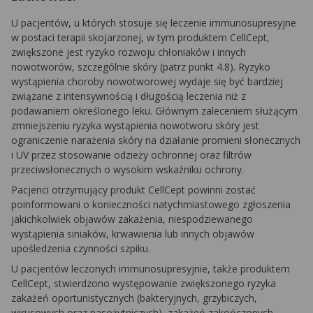
U pacjentów, u których stosuje się leczenie immunosupresyjne
w postaci terapii skojarzonej, w tym produktem CellCept,
zwiększone jest ryzyko rozwoju chłoniaków i innych
nowotworów, szczególnie skóry (patrz punkt 4.8). Ryzyko
wystąpienia choroby nowotworowej wydaje się być bardziej
związane z intensywnością i długością leczenia niż z
podawaniem określonego leku. Głównym zaleceniem służącym
zmniejszeniu ryzyka wystąpienia nowotworu skóry jest
ograniczenie narażenia skóry na działanie promieni słonecznych
i UV przez stosowanie odzieży ochronnej oraz filtrów
przeciwsłonecznych o wysokim wskaźniku ochrony.
Pacjenci otrzymujący produkt CellCept powinni zostać
poinformowani o konieczności natychmiastowego zgłoszenia
jakichkolwiek objawów zakażenia, niespodziewanego
wystąpienia siniaków, krwawienia lub innych objawów
upośledzenia czynności szpiku.
U pacjentów leczonych immunosupresyjnie, także produktem
CellCept, stwierdzono występowanie zwiększonego ryzyka
zakażeń oportunistycznych (bakteryjnych, grzybiczych,
wirusowych oraz pasożytniczych), zakażeń zakończonych