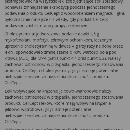
ekstrapolować na wszystkie leki zobojętniające sok żołądkowy,
ponieważ zmniejszenie ekspozycji podczas jednoczesnego
podawania produktu CellCept z wodorotlenkiem magnezu i glinu
było znacznie mniejsze niż wtedy, gdy produkt CellCept
podawano z inhibitorami pompy protonowej.
Cholestyramina:
jednorazowe podanie dawki 1,5 g
mykofenolanu mofetylu zdrowym ochotnikom, leczonym
uprzednio cholestyraminą w dawce 4 g trzy razy na dobę przez
4 dni, spowodowało zmniejszenie o 40% wartości pola pod
krzywą (AUC) dla MPA (patrz punkt 4.4 oraz punkt 5.2). Należy
zachować ostrożność w przypadku jednoczesnego stosowania
produktu CellCept i cholestyraminy, gdyż istnieje potencjalne
niebezpieczeństwo zmniejszenia skuteczności produktu
CellCept.
Leki wpływające na krążenie jelitowo-wątrobowe:
należy
zachować ostrożność w przypadku jednoczesnego stosowania
produktu CellCept i leków, które mają wpływ na krążenie
jelitowo-wątrobowe, gdyż istnieje potencjalne
niebezpieczeństwo zmniejszenia skuteczności produktu
CellCept.
Cyklosporyna A:
mykofenolan mofetylu nie wywiera wpływu na