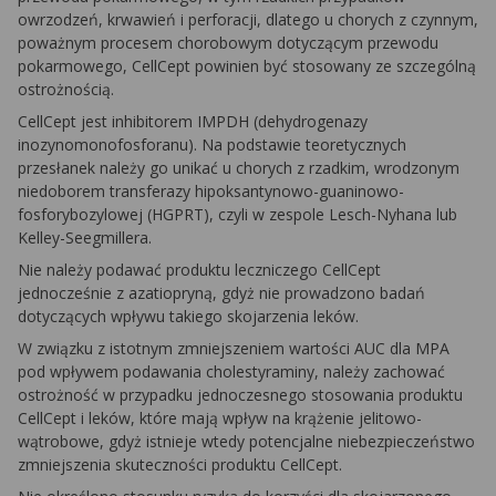
owrzodzeń, krwawień i perforacji, dlatego u chorych z czynnym,
poważnym procesem chorobowym dotyczącym przewodu
pokarmowego, CellCept powinien być stosowany ze szczególną
ostrożnością.
CellCept jest inhibitorem IMPDH (dehydrogenazy
inozynomonofosforanu). Na podstawie teoretycznych
przesłanek należy go unikać u chorych z rzadkim, wrodzonym
niedoborem transferazy hipoksantynowo-guaninowo-
fosforybozylowej (HGPRT), czyli w zespole Lesch-Nyhana lub
Kelley-Seegmillera.
Nie należy podawać produktu leczniczego CellCept
jednocześnie z azatiopryną, gdyż nie prowadzono badań
dotyczących wpływu takiego skojarzenia leków.
W związku z istotnym zmniejszeniem wartości AUC dla MPA
pod wpływem podawania cholestyraminy, należy zachować
ostrożność w przypadku jednoczesnego stosowania produktu
CellCept i leków, które mają wpływ na krążenie jelitowo-
wątrobowe, gdyż istnieje wtedy potencjalne niebezpieczeństwo
zmniejszenia skuteczności produktu CellCept.