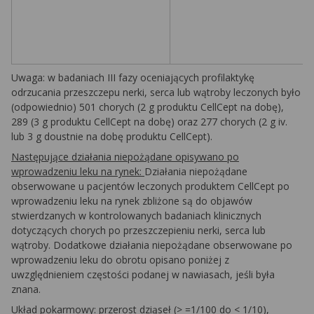
Uwaga: w badaniach III fazy oceniających profilaktykę
odrzucania przeszczepu nerki, serca lub wątroby leczonych było
(odpowiednio) 501 chorych (2 g produktu CellCept na dobę),
289 (3 g produktu CellCept na dobę) oraz 277 chorych (2 g iv.
lub 3 g doustnie na dobę produktu CellCept).
Następujące działania niepożądane opisywano po
wprowadzeniu leku na rynek:
Działania niepożądane
obserwowane u pacjentów leczonych produktem CellCept po
wprowadzeniu leku na rynek zbliżone są do objawów
stwierdzanych w kontrolowanych badaniach klinicznych
dotyczących chorych po przeszczepieniu nerki, serca lub
wątroby. Dodatkowe działania niepożądane obserwowane po
wprowadzeniu leku do obrotu opisano poniżej z
uwzględnieniem częstości podanej w nawiasach, jeśli była
znana.
Układ pokarmowy:
przerost dziąseł (> =1/100 do < 1/10),