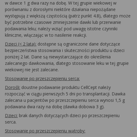
w dawce 1 g dwa razy na dobę. W tej grupie wiekowej w
porównaniu z dorosłymi niektóre działania niepożądane
występują z większą częstością (patrz punkt 4.8), dlatego może
być potrzebne czasowe zmniejszenie dawki lub przerwanie
podawania leku; należy wziąć pod uwagę istotne czynniki
kliniczne, włączając w to nasilenie reakcji.
Dzieci (< 2 lata):
dostępne są ograniczone dane dotyczące
bezpieczeństwa stosowania i skuteczności produktu u dzieci
poniżej 2 lat. Dane są niewystarczające do określenia
zalecanego dawkowania, dlatego stosowanie leku w tej grupie
wiekowej nie jest zalecane.
Stosowanie po przeszczepieniu serca:
Dorośli:
doustne podawanie produktu CellCept należy
rozpocząć w ciągu pierwszych 5 dni po transplantacji. Dawka
zalecana u pacjentów po przeszczepieniu serca wynosi 1,5 g
podawana dwa razy na dobę (dawka dobowa 3 g).
Dzieci:
brak danych dotyczących dzieci po przeszczepieniu
serca.
Stosowanie po przeszczepieniu wątroby: