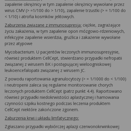
zapalenie okrężnicy w tym zapalenie okrężnicy wywołane przez
wirus CMV (> =1/100 do > 1/10), zapalenie trzustki (> = 1/100 do
< 1/10) i atrofia kosmków jelitowych.
Zaburzenia związane z immunosupresją:
ciężkie, zagrażające
życiu zakażenia, w tym zapalenie opon mózgowo-rdzeniowych,
infekcyjne zapalenie wsierdzia, gruźlica i zakażenie wywołane
przez atypowe
Mycobacterium.
U pacjentów leczonych immunosupresyjnie,
również produktem CellCept, stwierdzano przypadki nefropatii
związanej z wirusem BK i postępującej wieloogniskowej
leukoencefalopatii związanej z wirusem JC.
Z powodu raportowania agranulocytozy (> = 1/1000 do < 1/100)
i neutropenii zaleca się regularne monitorowanie chorych
leczonych produktem CellCept (patrz punkt 4.4). Raportowano
również przypadki niedokrwistości aplastycznej i hamowania
czynności szpiku kostnego podczas leczenia produktem
CellCept niektóre zakończone zgonem.
Zaburzenia krwi i układu limfatycznego:
Zgłaszano przypadki wybiórczej aplazji czerwonokrwinkowej