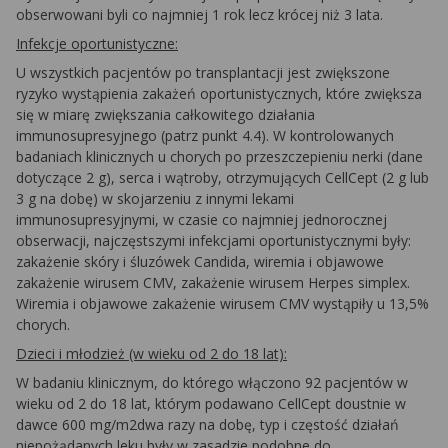
obserwowani byli co najmniej 1 rok lecz krócej niż 3 lata.
Infekcje oportunistyczne:
U wszystkich pacjentów po transplantacji jest zwiększone
ryzyko wystąpienia zakażeń oportunistycznych, które zwiększa
się w miarę zwiększania całkowitego działania
immunosupresyjnego (patrz punkt 4.4). W kontrolowanych
badaniach klinicznych u chorych po przeszczepieniu nerki (dane
dotyczące 2 g), serca i wątroby, otrzymujących CellCept (2 g lub
3 g na dobę) w skojarzeniu z innymi lekami
immunosupresyjnymi, w czasie co najmniej jednorocznej
obserwacji, najczęstszymi infekcjami oportunistycznymi były:
zakażenie skóry i śluzówek
Candida,
wiremia i objawowe
zakażenie wirusem CMV, zakażenie wirusem
Herpes simplex.
Wiremia i objawowe zakażenie wirusem CMV wystąpiły u 13,5%
chorych.
Dzieci i młodzież (w wieku od 2 do 18 lat):
W badaniu klinicznym, do którego włączono 92 pacjentów w
wieku od 2 do 18 lat, którym podawano CellCept doustnie w
dawce 600 mg/m2dwa razy na dobę, typ i częstość działań
niepożądanych leku były w zasadzie podobne do