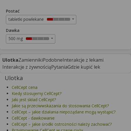
Postać
tabletki powlekane
Dawka
500 mg
Ulotka
Zamienniki
Podobne
Interakcje z lekami
Interakcje z żywnością
Pytania
Gdzie kupić lek
Ulotka
CellCept cena
Kiedy stosujemy CellCept?
Jaki jest skład CellCept?
Jakie są przeciwwskazania do stosowania CellCept?
CellCept – jakie działania niepożądane mogą wystąpić?
CellCept - dawkowanie
CellCept – jakie środki ostrożności należy zachować?
Przyjmowanie CellCept w czasie ciąży