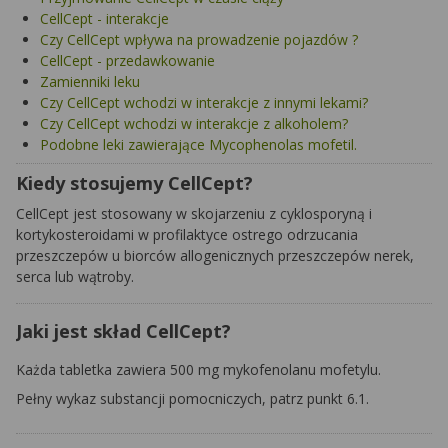
CellCept - interakcje
Czy CellCept wpływa na prowadzenie pojazdów ?
CellCept - przedawkowanie
Zamienniki leku
Czy CellCept wchodzi w interakcje z innymi lekami?
Czy CellCept wchodzi w interakcje z alkoholem?
Podobne leki zawierające Mycophenolas mofetil.
Kiedy stosujemy CellCept?
CellCept jest stosowany w skojarzeniu z cyklosporyną i
kortykosteroidami w profilaktyce ostrego odrzucania
przeszczepów u biorców allogenicznych przeszczepów nerek,
serca lub wątroby.
Jaki jest skład CellCept?
Każda tabletka zawiera 500 mg mykofenolanu mofetylu.
Pełny wykaz substancji pomocniczych, patrz punkt 6.1.