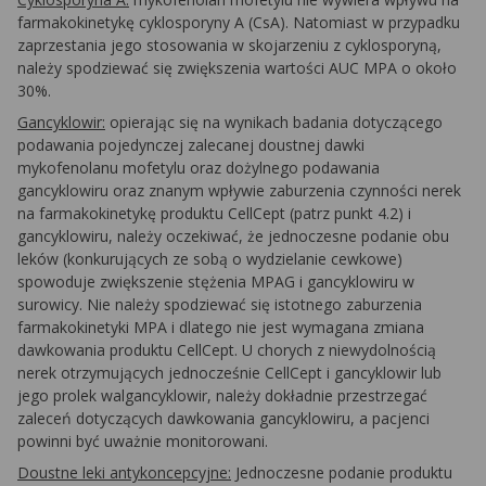
farmakokinetykę cyklosporyny A (CsA). Natomiast w przypadku
zaprzestania jego stosowania w skojarzeniu z cyklosporyną,
należy spodziewać się zwiększenia wartości AUC MPA o około
30%.
Gancyklowir:
opierając się na wynikach badania dotyczącego
podawania pojedynczej zalecanej doustnej dawki
mykofenolanu mofetylu oraz dożylnego podawania
gancyklowiru oraz znanym wpływie zaburzenia czynności nerek
na farmakokinetykę produktu CellCept (patrz punkt 4.2) i
gancyklowiru, należy oczekiwać, że jednoczesne podanie obu
leków (konkurujących ze sobą o wydzielanie cewkowe)
spowoduje zwiększenie stężenia MPAG i gancyklowiru w
surowicy. Nie należy spodziewać się istotnego zaburzenia
farmakokinetyki MPA i dlatego nie jest wymagana zmiana
dawkowania produktu CellCept. U chorych z niewydolnością
nerek otrzymujących jednocześnie CellCept i gancyklowir lub
jego prolek walgancyklowir, należy dokładnie przestrzegać
zaleceń dotyczących dawkowania gancyklowiru, a pacjenci
powinni być uważnie monitorowani.
Doustne leki antykoncepcyjne:
Jednoczesne podanie produktu