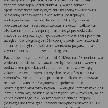
zgonem oraz sepsy (patrz punkt 4.8). Wśród zakażeń
oportunistycznych należy wymienić związaną z wirusem BK
nefropatię oraz związaną z wirusem JC postepującą
wieloogniskową leukoencefalopatię (PML). Wymienione
powyżej zakażenia są często związane z dużym całkowitym
obciążeniem immunosupresyj nym i mogą prowadzić do
ciężkich lub zagrażąjących życiu stanów, które lekarz powinien
uwzględnić w diagnostyce różnicowej u pacjentów leczonych
immunosupresyjnie, u których stwierdzono pogarszającą się
czynność nerek lub objawy neurologiczne.
Pacjentów otrzymujących produkt CellCept należy monitorować
w kierunku neutropenii, która może być związana z samym
podawaniem produktu CellCept, leczeniem towarzyszącym,
zakażeniami wirusowymi lub wynikać ze współistnienia tych
czynników. Pacjenci leczeni produktem CellCept w pierwszym
miesiącu powinni mieć wykonywane pełne badanie
morfologiczne krwi raz w tygodniu, w drugim i trzecim miesiącu
leczenia dwa razy na miesiąc, a następnie raz w miesiącu, aż do
końca pierwszego roku. W razie wystąpienia neutropenii
(bezwzględna liczba granulocytów obojętnochłonnych < 1,3 x