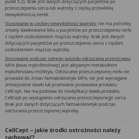
punkt 5.2). Brak jest danych dotyczących pacjentów po
przeszczepieniu serca lub wątroby z ciężką przewlekłą
niewydolnością nerek.
Stosowanie w ciężkiej niewydolności wątroby:
nie ma potrzeby
zmiany dawkowania leku u pacjentów po przeszczepieniu nerki
z ciężkim uszkodzeniem miąższu wątroby. Brak jest danych
dotyczących pacjentów po przeszczepieniu serca z ciężkim
uszkodzeniem miąższu wątroby.
Stosowanie podczas ostrego epizodu odrzucania przeszczepu:
MPA (kwas mykofenolowy) jest aktywnym metabolitem
mykofenolanu mofetylu. Odrzucanie przeszczepionej nerki nie
prowadzi do zmian farmakokinetyki MPA; nie jest wymagane
zmniejszenie dawki lub przerwanie podawania produktu
CellCept. Nie ma podstaw do modyfikacji dawki produktu
CellCept po wystąpieniu odrzucania przeszczepionego serca.
Brak jest danych dotyczących farmakokinetyki podczas
odrzucania przeszczepionej wątroby.
CellCept – jakie środki ostrożności należy
zachować?