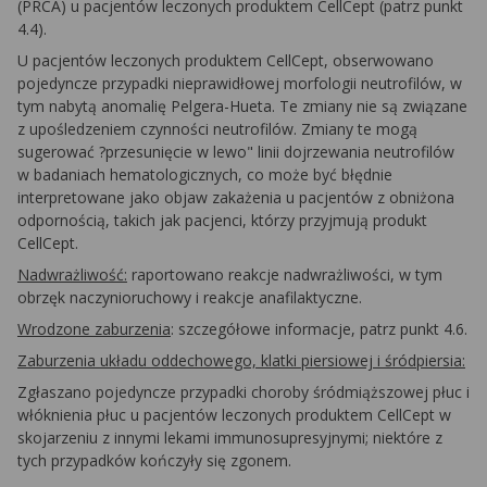
(PRCA) u pacjentów leczonych produktem CellCept (patrz punkt
4.4).
U pacjentów leczonych produktem CellCept, obserwowano
pojedyncze przypadki nieprawidłowej morfologii neutrofilów, w
tym nabytą anomalię Pelgera-Hueta. Te zmiany nie są związane
z upośledzeniem czynności neutrofilów. Zmiany te mogą
sugerować ?przesunięcie w lewo" linii dojrzewania neutrofilów
w badaniach hematologicznych, co może być błędnie
interpretowane jako objaw zakażenia u pacjentów z obniżona
odpornością, takich jak pacjenci, którzy przyjmują produkt
CellCept.
Nadwrażliwość:
raportowano reakcje nadwrażliwości, w tym
obrzęk naczynioruchowy i reakcje anafilaktyczne.
Wrodzone zaburzenia
: szczegółowe informacje, patrz punkt 4.6.
Zaburzenia układu oddechowego, klatki piersiowej i śródpiersia:
Zgłaszano pojedyncze przypadki choroby śródmiąższowej płuc i
włóknienia płuc u pacjentów leczonych produktem CellCept w
skojarzeniu z innymi lekami immunosupresyjnymi; niektóre z
tych przypadków kończyły się zgonem.