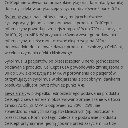
CellCept nie wpływa na farmakokinetykę oraz farmakodynamikę
doustnych leków antykoncepcyjnych (patrz również punkt 5.2).
Ryfampicyna:
u pacjentów nieprzyjmujących również
cyklosporyny, jednoczesne podawanie produktu CellCept i
ryfampicyny powoduje zmniejszoną o 18% do 70% ekspozycję
(AUC0_i2) na MPA. W przypadku równoczesnego podawania
ryfampicyny, należy monitorować ekspozycję na MPA i
odpowiednio dostosować dawkę produktu leczniczego CellCept,
w celu utrzymania efektu klinicznego.
Syrolimus:
u pacjentów po przeszczepieniu nerki, jednoczesne
podawanie produktu CellCept i CsA powodowało zmniejszoną o
30 do 50% ekspozycję na MPA w porównaniu do pacjentów
otrzymujących syrolimus w skojarzeniu z podobnymi dawkami
produktu CellCept (patrz również punkt 4.4).
Sewelamer:
w przypadku jednoczesnego podawania produktu
CellCept z sewelamerem obserwowano zmniejszenie wartości
Cmax i AUC0_i2 MPA o odpowiednio 30% i 25%, nie
stwierdzono żadnych następstw klinicznych (np. odrzucanie
przeszczepu). Pomimo tego, zaleca się podawanie produktu
CellCept przynajmniej jedną godzinę przed zażyciem lub trzy