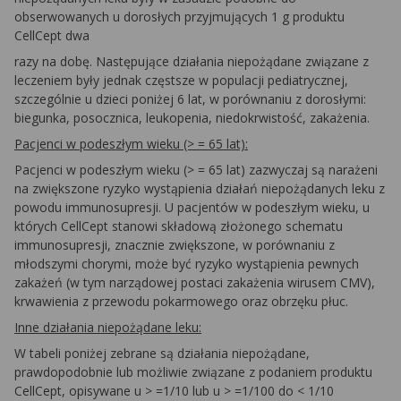
obserwowanych u dorosłych przyjmujących 1 g produktu
CellCept dwa
razy na dobę. Następujące działania niepożądane związane z
leczeniem były jednak częstsze w populacji pediatrycznej,
szczególnie u dzieci poniżej 6 lat, w porównaniu z dorosłymi:
biegunka, posocznica, leukopenia, niedokrwistość, zakażenia.
Pacjenci w podeszłym wieku (> = 65 lat):
Pacjenci w podeszłym wieku (> = 65 lat) zazwyczaj są narażeni
na zwiększone ryzyko wystąpienia działań niepożądanych leku z
powodu immunosupresji. U pacjentów w podeszłym wieku, u
których CellCept stanowi składową złożonego schematu
immunosupresji, znacznie zwiększone, w porównaniu z
młodszymi chorymi, może być ryzyko wystąpienia pewnych
zakażeń (w tym narządowej postaci zakażenia wirusem CMV),
krwawienia z przewodu pokarmowego oraz obrzęku płuc.
Inne działania niepożądane leku:
W tabeli poniżej zebrane są działania niepożądane,
prawdopodobnie lub możliwie związane z podaniem produktu
CellCept, opisywane u > =1/10 lub u > =1/100 do < 1/10