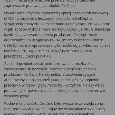
103/pl), może być właściwe przerwanie bądź całkowite
zaprzestanie podawania produktu CellCept.
Stwierdzano przypadki wybiórczej aplazji czerwonokrwinkowej
(PRCA) u pacjentów leczonych produktem CellCept w
skojarzeniu z innymi lekami immunosupresyjnymi. Nie wiadomo
w jaki sposób mykofenolan mofetylu wywołuje PRCA. Redukcja
dawki lub przerwanie leczenia produktem Cellcept może
doprowadzić do ustąpienia PRCA. Zmiany w leczeniu lekiem
CellCept można wprowadzać tylko zachowując właściwą opiekę
nad biorcami, aby zminimalizować ryzyko odrzucenia
przeszczepu (patrz punkt 4.8).
Pacjenci powinni zostać poinformowani o możliwości
zmniejszonej skuteczności szczepień w trakcie leczenia
produktem CellCept. Należy unikać stosowania żywych
atenuowanych szczepionek (patrz punkt 4.5). Szczepienie
przeciwko wirusowi grypy może być korzystne. Należy wziąć
pod uwagę krajowe zalecenia dotyczące szczepień przeciwko
wirusowi grypy.
Podawanie produktu CellCept było związane ze zwiększoną
częstością występowania objawów niepożądanych ze strony
przewodu pokarmowego, w tym rzadkich przypadków