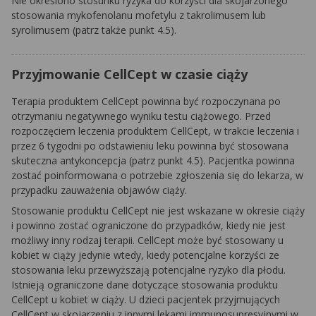
Nie określono stosunku ryzyka do korzyści dla skojarzonego
stosowania mykofenolanu mofetylu z takrolimusem lub
syrolimusem (patrz także punkt 4.5).
Przyjmowanie CellCept w czasie ciąży
Terapia produktem CellCept powinna być rozpoczynana po
otrzymaniu negatywnego wyniku testu ciążowego. Przed
rozpoczęciem leczenia produktem CellCept, w trakcie leczenia i
przez 6 tygodni po odstawieniu leku powinna być stosowana
skuteczna antykoncepcja (patrz punkt 4.5). Pacjentka powinna
zostać poinformowana o potrzebie zgłoszenia się do lekarza, w
przypadku zauważenia objawów ciąży.
Stosowanie produktu CellCept nie jest wskazane w okresie ciąży
i powinno zostać ograniczone do przypadków, kiedy nie jest
możliwy inny rodzaj terapii. CellCept może być stosowany u
kobiet w ciąży jedynie wtedy, kiedy potencjalne korzyści ze
stosowania leku przewyższają potencjalne ryzyko dla płodu.
Istnieją ograniczone dane dotyczące stosowania produktu
CellCept u kobiet w ciąży. U dzieci pacjentek przyjmujących
CellCept w skojarzeniu z innymi lekami immunosupresyjnymi w