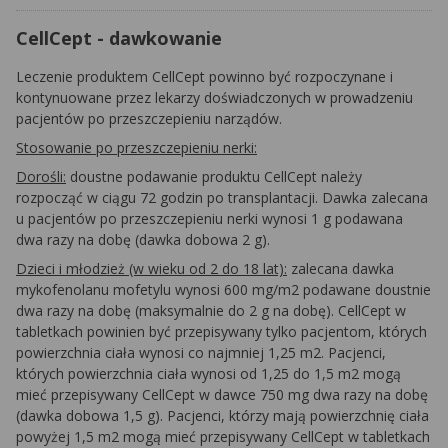
CellCept - dawkowanie
Leczenie produktem CellCept powinno być rozpoczynane i
kontynuowane przez lekarzy doświadczonych w prowadzeniu
pacjentów po przeszczepieniu narządów.
Stosowanie po przeszczepieniu nerki:
Dorośli:
doustne podawanie produktu CellCept należy
rozpocząć w ciągu 72 godzin po transplantacji. Dawka zalecana
u pacjentów po przeszczepieniu nerki wynosi 1 g podawana
dwa razy na dobę (dawka dobowa 2 g).
Dzieci i młodzież (w wieku od 2 do 18 lat):
zalecana dawka
mykofenolanu mofetylu wynosi 600 mg/m2 podawane doustnie
dwa razy na dobę (maksymalnie do 2 g na dobę). CellCept w
tabletkach powinien być przepisywany tylko pacjentom, których
powierzchnia ciała wynosi co najmniej 1,25 m2. Pacjenci,
których powierzchnia ciała wynosi od 1,25 do 1,5 m2 mogą
mieć przepisywany CellCept w dawce 750 mg dwa razy na dobę
(dawka dobowa 1,5 g). Pacjenci, którzy mają powierzchnię ciała
powyżej 1,5 m2 mogą mieć przepisywany CellCept w tabletkach