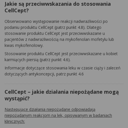
Jakie są przeciwwskazania do stosowania
CellCept?
Obserwowano występowanie reakcji nadwrażliwości po
podaniu produktu CellCept (patrz punkt 4.8). Dlatego
stosowanie produktu CellCept jest przeciwwskazane u
pacjentów z nadwrażliwością na mykofenolan mofetylu lub
kwas mykofenolowy.
Stosowanie produktu CellCept jest przeciwwskazane u kobiet
karmiących piersią (patrz punkt 4.6).
Informacje dotyczące stosowania leku w czasie ciąży i zaleceń
dotyczących antykoncepcji, patrz punkt 4.6
CellCept – jakie działania niepożądane mogą
wystąpić?
Następujące działania niepożądane odpowiadają
niepożądanym reakcjom na lek, opisywanym w badaniach
klinicznych: