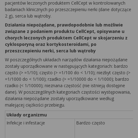
pacjentów leczonych produktem CellCept w kontrolowanych
badaniach klinicznych po przeszczepieniu nerki (dane dotyczące
2 g), serca lub wątroby.
Działania niepożądane, prawdopodobnie lub możliwie
związane z podaniem produktu CellCept, opisywane u
chorych leczonych produktem CellCept w skojarzeniu z
cyklosporyną oraz kortykosteroidami, po
przeszczepieniu nerki, serca lub wątroby
W poszczególnych układach narządów działania niepożądane
zostały uporządkowane w następujących kategoriach: bardzo
często (> =1/10); często (> =1/100 do < 1/10); niezbyt często (>
=1/1000 do < 1/100); rzadko (> =1/10000 do < 1/1000); bardzo
rzadko (< 1/10000); nieznana częstość (nie istnieją dostępne
dane). W poszczególnych kategoriach częstości występowania,
działania niepożądane zostały uporządkowane według
malejącej ciężkości przebiegu.
Układy organizmu
Infekcje i infestacje
Bardzo często