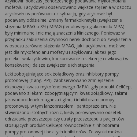
Acyklowir:
podczas jednoczesnego podawania mykofenolanu
mofetylu i acyklowiru obserwowano większe stężenia w osoczu
acyklowiru w porównaniu z sytuacją, gdy acyklowir był
podawany oddzielnie. Zmiany farmakokinetyki (zwiększenie
stężenia MPAG o 8%) MPAG (fenolowego glukuronidu MPA)
były minimalne i nie mają znaczenia klinicznego. Ponieważ w
przypadku zaburzenia czynności nerek dochodzi do zwiększenia
w osoczu zarówno stężenia MPAG, jak i acyklowiru, możliwe
jest dla mykofenolanu mofetylu i acyklowiru jak też jego
proleku -walacyklowiru, konkurowanie o sekrecję cewkową i w
konsekwencji dalsze zwiększenie ich stężenia.
Leki zobojętniające sok żołądkowy oraz inhibitory pompy
protonowej (z
ang.
PPI): zaobserwowano zmniejszenie
ekspozycji kwasu mykofenolowego (MPA), gdy produkt CellCept
podawano z lekami zobojętniającymi kwas żołądkowy, takimi
jak wodorotlenek magnezu i glinu, i inhibitorami pompy
protonowej, w tym lanzoprazolem i pantoprazolem. Nie
stwierdzono istotnych różnic, kiedy porównywano odsetek
odrzucania przeszczepu czy utraty przeszczepu u pacjentów
stosujących produkt CellCept równocześnie z inhibitorami
pompy protonowej i bez tych inhibitorów. Te wyniki można