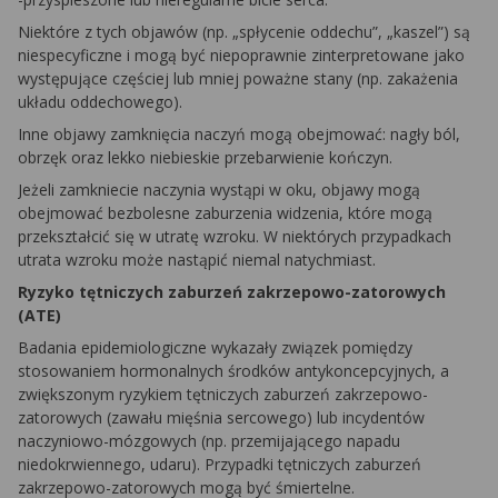
Niektóre z tych objawów (np. „spłycenie oddechu”, „kaszel”) są
niespecyficzne i mogą być niepoprawnie zinterpretowane jako
występujące częściej lub mniej poważne stany (np. zakażenia
układu oddechowego).
Inne objawy zamknięcia naczyń mogą obejmować: nagły ból,
obrzęk oraz lekko niebieskie przebarwienie kończyn.
Jeżeli zamkniecie naczynia wystąpi w oku, objawy mogą
obejmować bezbolesne zaburzenia widzenia, które mogą
przekształcić się w utratę wzroku. W niektórych przypadkach
utrata wzroku może nastąpić niemal natychmiast.
Ryzyko tętniczych zaburzeń zakrzepowo-zatorowych
(ATE)
Badania epidemiologiczne wykazały związek pomiędzy
stosowaniem hormonalnych środków antykoncepcyjnych, a
zwiększonym ryzykiem tętniczych zaburzeń zakrzepowo-
zatorowych (zawału mięśnia sercowego) lub incydentów
naczyniowo-mózgowych (np. przemijającego napadu
niedokrwiennego, udaru). Przypadki tętniczych zaburzeń
zakrzepowo-zatorowych mogą być śmiertelne.