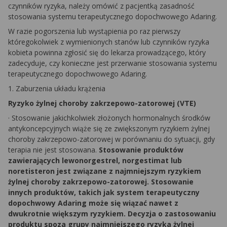
czynników ryzyka, należy omówić z pacjentką zasadność
stosowania systemu terapeutycznego dopochwowego Adaring.
W razie pogorszenia lub wystąpienia po raz pierwszy
któregokolwiek z wymienionych stanów lub czynników ryzyka
kobieta powinna zgłosić się do lekarza prowadzącego, który
zadecyduje, czy konieczne jest przerwanie stosowania systemu
terapeutycznego dopochwowego Adaring.
1.
Zaburzenia układu krążenia
Ryzyko żylnej choroby zakrzepowo-zatorowej (VTE)
·
Stosowanie jakichkolwiek złożonych hormonalnych środków
antykoncepcyjnych wiąże się ze zwiększonym ryzykiem żylnej
choroby zakrzepowo-zatorowej w porównaniu do sytuacji, gdy
terapia nie jest stosowana.
Stosowanie produktów
zawierających lewonorgestrel, norgestimat lub
noretisteron jest związane z najmniejszym ryzykiem
żylnej choroby zakrzepowo-zatorowej. Stosowanie
innych produktów, takich jak system terapeutyczny
dopochwowy Adaring może się wiązać nawet z
dwukrotnie większym ryzykiem. Decyzja o zastosowaniu
produktu spoza grupy najmniejszego ryzyka żylnej