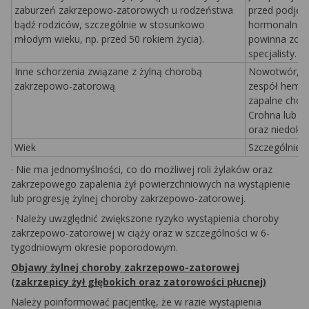
zaburzeń zakrzepowo-zatorowych u rodzeństwa
przed podjęc
bądź rodziców, szczególnie w stosunkowo
hormonalnego
młodym wieku, np. przed 50 rokiem życia).
powinna zost
specjalisty.
Inne schorzenia związane z żylną chorobą
Nowotwór, to
zakrzepowo-zatorową
zespół hemol
zapalne choro
Crohna lub wr
oraz niedokr
Wiek
Szczególnie w
·
Nie ma jednomyślności, co do możliwej roli żylaków oraz
zakrzepowego zapalenia żył powierzchniowych na wystąpienie
lub progresję żylnej choroby zakrzepowo-zatorowej.
·
Należy uwzględnić zwiększone ryzyko wystąpienia choroby
zakrzepowo-zatorowej w ciąży oraz w szczególności w 6-
tygodniowym okresie poporodowym.
Objawy żylnej choroby zakrzepowo-zatorowej
(zakrzepicy żył głębokich oraz zatorowości płucnej)
Należy poinformować pacjentkę, że w razie wystąpienia