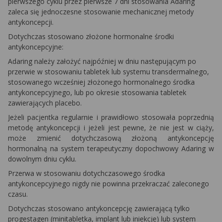
pierwszego cyklu przez pierwsze 7 dni stosowania Adaring
zaleca się jednoczesne stosowanie mechanicznej metody
antykoncepcji.
Dotychczas stosowano złożone hormonalne środki
antykoncepcyjne:
Adaring należy założyć najpóźniej w dniu następującym po
przerwie w stosowaniu tabletek lub systemu transdermalnego,
stosowanego wcześniej złożonego hormonalnego środka
antykoncepcyjnego, lub po okresie stosowania tabletek
zawierających placebo.
Jeżeli pacjentka regularnie i prawidłowo stosowała poprzednią
metodę antykoncepcji i jeżeli jest pewne, że nie jest w ciąży,
może zmienić dotychczasową złożoną antykoncepcję
hormonalną na system terapeutyczny dopochwowy Adaring w
dowolnym dniu cyklu.
Przerwa w stosowaniu dotychczasowego środka
antykoncepcyjnego nigdy nie powinna przekraczać zaleconego
czasu.
Dotychczas stosowano antykoncepcję zawierającą tylko
progestagen (minitabletka, implant lub iniekcje) lub system