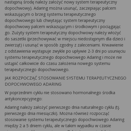
następną środę należy założyć nowy system terapeutyczny
dopochwowy). Adaring można usunąć, zaczepiając palcem
wskazującym o brzeg systemu terapeutycznego
dopochwowego lub chwytając system terapeutyczny
dopochwowy palcem wskazującym i środkowym i pociągając
go. Zużyty system terapeutyczny dopochwowy należy włożyć
do saszetki (przechowywać w miejscu niedostępnym dla dzieci i
zwierząt) i usunąć w sposób zgodny z zaleceniami. Krwawienie
z odstawienia występuje zwykle po upływie 2-3 dni po usunięciu
systemu terapeutycznego dopochwowego Adaring i może nie
ustąpić całkowicie do czasu założenia nowego systemu
terapeutycznego dopochwowego.
JAK ROZPOCZĄĆ STOSOWANIE SYSTEMU TERAPEUTYCZNEGO
DOPOCHWOWEGO ADARING
W poprzednim cyklu nie stosowano hormonalnego środka
antykoncepcyjnego:
Adaring należy założyć pierwszego dnia naturalnego cyklu (tj.
pierwszego dnia miesiączki). Można również rozpocząć
stosowanie systemu terapeutycznego dopochwowego Adaring
między 2 a 5 dniem cyklu, ale w takim wypadku w czasie