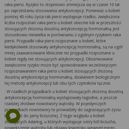
raka piersi. Ryzyko to stopniowo zmniejsza się w czasie 10 lat
po zaprzestaniu stosowania antykoncepcji. Ponieważ u kobiet
poniżej 40 roku życia rak piersi występuje rzadko, zwiększona
liczba rozpoznań raka piersi u kobiet obecnie lub w przeszłości
stosujących złożoną doustną antykoncepcję hormonalną jest
stosunkowo niewielka w porównaniu z ogólnym ryzykiem raka
piersi. Przypadki raka piersi rozpoznane u kobiet, które
kiedykolwiek stosowały antykoncepcję hormonalną, są na ogół
mniej zaawansowane klinicznie niż przypadki rozpoznane u
kobiet nigdy nie stosujących antykoncepcji. Obserwowane
zwiększone ryzyko może być spowodowane wcześniejszym
rozpoznawaniem raka piersi u kobiet stosujących złożoną
doustną antykoncepcję hormonalną, działaniem biologicznym
tej metody antykoncepcji lub obu tych czynników łącznie.
·
W rzadkich przypadkach u kobiet stosujących złożoną doustną
antykoncepcję hormonalną występowały łagodne, a jeszcze
rzadziej złośliwe nowotwory wątroby. W pojedynczych
przypadkach nowotwory te prowadziły do zagrażających życiu
krwawień do jamy brzusznej. Z tego względu u kobiet
stosujących Adaring, u których występuje ostry ból brzucha,
powiększenie wątroby lub objawy krwotoku wewnętrznego,