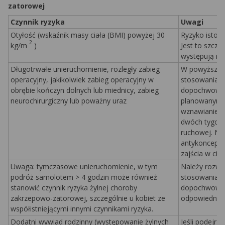
zatorowej
Czynnik ryzyka
Uwagi
Otyłość (wskaźnik masy ciała (BMI) powyżej 30
Ryzyko istotn
2
kg/m
)
Jest to szczeg
występują rów
Długotrwałe unieruchomienie, rozległy zabieg
W powyższych
operacyjny, jakikolwiek zabieg operacyjny w
stosowania p
obrębie kończyn dolnych lub miednicy, zabieg
dopochwowego
neurochirurgiczny lub poważny uraz
planowanym z
wznawianie s
dwóch tygodn
ruchowej. Na
antykoncepcj
zajścia w ciąż
Uwaga: tymczasowe unieruchomienie, w tym
Należy rozważ
podróż samolotem > 4 godzin może również
stosowania s
stanowić czynnik ryzyka żylnej choroby
dopochwoweg
zakrzepowo-zatorowej, szczególnie u kobiet ze
odpowiednio 
współistniejącymi innymi czynnikami ryzyka.
Dodatni wywiad rodzinny (występowanie żylnych
Jeśli podejrz