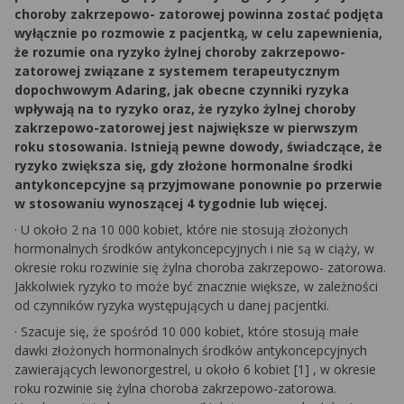
choroby zakrzepowo- zatorowej powinna zostać podjęta
wyłącznie po rozmowie z pacjentką, w celu zapewnienia,
że rozumie ona ryzyko żylnej choroby zakrzepowo-
zatorowej związane z systemem terapeutycznym
dopochwowym Adaring, jak obecne czynniki ryzyka
wpływają na to ryzyko oraz, że ryzyko żylnej choroby
zakrzepowo-zatorowej jest największe w pierwszym
roku stosowania. Istnieją pewne dowody, świadczące, że
ryzyko zwiększa się, gdy złożone hormonalne środki
antykoncepcyjne są przyjmowane ponownie po przerwie
w stosowaniu wynoszącej 4 tygodnie lub więcej.
·
U około 2 na 10 000 kobiet, które nie stosują złożonych
hormonalnych środków antykoncepcyjnych i nie są w ciąży, w
okresie roku rozwinie się żylna choroba zakrzepowo- zatorowa.
Jakkolwiek ryzyko to może być znacznie większe, w zależności
od czynników ryzyka występujących u danej pacjentki.
·
Szacuje się, że spośród 10 000 kobiet, które stosują małe
dawki złożonych hormonalnych środków antykoncepcyjnych
zawierających lewonorgestrel, u około 6 kobiet
[1]
, w okresie
roku rozwinie się żylna choroba zakrzepowo-zatorowa.