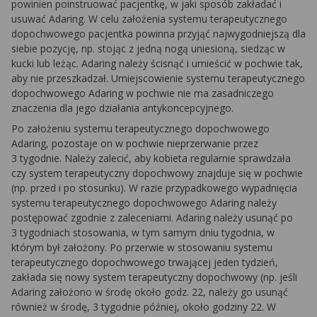
powinien poinstruować pacjentkę, w jaki sposób zakładać i
usuwać Adaring. W celu założenia systemu terapeutycznego
dopochwowego pacjentka powinna przyjąć najwygodniejszą dla
siebie pozycję, np. stojąc z jedną nogą uniesioną, siedząc w
kucki lub leżąc. Adaring należy ścisnąć i umieścić w pochwie tak,
aby nie przeszkadzał. Umiejscowienie systemu terapeutycznego
dopochwowego Adaring w pochwie nie ma zasadniczego
znaczenia dla jego działania antykoncepcyjnego.
Po założeniu systemu terapeutycznego dopochwowego
Adaring, pozostaje on w pochwie nieprzerwanie przez
3 tygodnie. Należy zalecić, aby kobieta regularnie sprawdzała
czy system terapeutyczny dopochwowy znajduje się w pochwie
(np. przed i po stosunku). W razie przypadkowego wypadnięcia
systemu terapeutycznego dopochwowego Adaring należy
postępować zgodnie z zaleceniami. Adaring należy usunąć po
3 tygodniach stosowania, w tym samym dniu tygodnia, w
którym był założony. Po przerwie w stosowaniu systemu
terapeutycznego dopochwowego trwającej jeden tydzień,
zakłada się nowy system terapeutyczny dopochwowy (np. jeśli
Adaring założono w środę około godz. 22, należy go usunąć
również w środę, 3 tygodnie później, około godziny 22. W