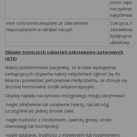
może zapowia
naczyniowo-
natychmiasto
Inne schorzenia związane ze zdarzeniami
Cukrzyca, hi
niepożądanymi w obrębie naczyń
zastawkowe s
dyslipoprote
układowy.
Objawy tętniczych zaburzeń zakrzepowo-zatorowych
(ATE)
Należy poinformować pacjentkę, że w razie wystąpienia
następujących objawów należy natychmiast zgłosić się do
lekarza i powiedzieć personelowi medycznemu, że stosuje się
złożone hormonalne środki antykoncepcyjne.
Objawy napadu naczyniowo-mózgowego mogą obejmować:
-nagłe zdrętwienie lub osłabienie twarzy, rąk lub nóg,
szczególnie po jednej stronie ciała;
-nagłe trudności z chodzeniem, zawroty głowy, utratę
równowagi lub koordynacji;
-nagłe splątanie, trudności z mówieniem lub rozumieniem;