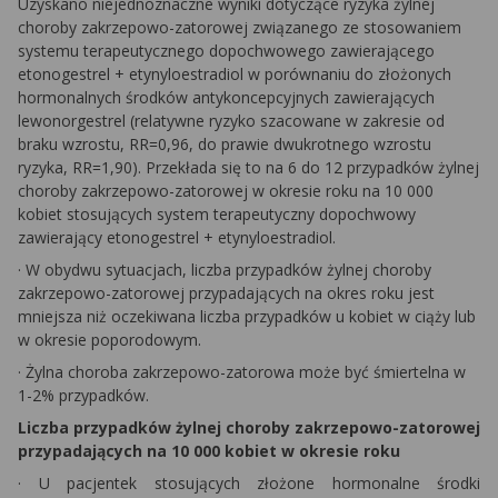
Uzyskano niejednoznaczne wyniki dotyczące ryzyka żylnej
choroby zakrzepowo-zatorowej związanego ze stosowaniem
systemu terapeutycznego dopochwowego zawierającego
etonogestrel + etynyloestradiol w porównaniu do złożonych
hormonalnych środków antykoncepcyjnych zawierających
lewonorgestrel (relatywne ryzyko szacowane w zakresie od
braku wzrostu, RR=0,96, do prawie dwukrotnego wzrostu
ryzyka, RR=1,90). Przekłada się to na 6 do 12 przypadków żylnej
choroby zakrzepowo-zatorowej w okresie roku na 10 000
kobiet stosujących system terapeutyczny dopochwowy
zawierający etonogestrel + etynyloestradiol.
·
W obydwu sytuacjach, liczba przypadków żylnej choroby
zakrzepowo-zatorowej przypadających na okres roku jest
mniejsza niż oczekiwana liczba przypadków u kobiet w ciąży lub
w okresie poporodowym.
·
Żylna choroba zakrzepowo-zatorowa może być śmiertelna w
1-2% przypadków.
Liczba przypadków żylnej choroby zakrzepowo-zatorowej
przypadających na 10 000 kobiet w okresie roku
·
U pacjentek stosujących złożone hormonalne środki