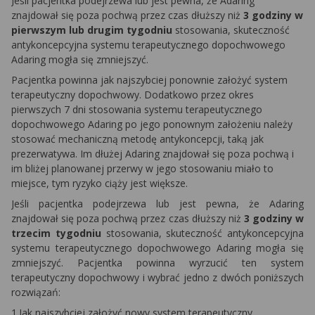
Jeśli pacjentka podejrzewa lub jest pewna, że Adaring
znajdował się poza pochwą przez czas dłuższy niż
3 godziny w
pierwszym lub drugim tygodniu
stosowania, skuteczność
antykoncepcyjna systemu terapeutycznego dopochwowego
Adaring mogła się zmniejszyć.
Pacjentka powinna jak najszybciej ponownie założyć system
terapeutyczny dopochwowy. Dodatkowo przez okres
pierwszych 7 dni stosowania systemu terapeutycznego
dopochwowego Adaring po jego ponownym założeniu należy
stosować mechaniczną metodę antykoncepcji, taką jak
prezerwatywa. Im dłużej Adaring znajdował się poza pochwą i
im bliżej planowanej przerwy w jego stosowaniu miało to
miejsce, tym ryzyko ciąży jest większe.
Jeśli pacjentka podejrzewa lub jest pewna, że Adaring
znajdował się poza pochwą przez czas dłuższy niż
3 godziny w
trzecim tygodniu
stosowania, skuteczność antykoncepcyjna
systemu terapeutycznego dopochwowego Adaring mogła się
zmniejszyć. Pacjentka powinna wyrzucić ten system
terapeutyczny dopochwowy i wybrać jedno z dwóch poniższych
rozwiązań:
1.Jak najszybciej założyć nowy system terapeutyczny