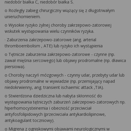
niedobór białka C, niedobór białka S.
o
Rozległy zabieg chirurgiczny wiążący się z długotrwałym
unieruchomieniem.
o
Wysokie ryzyko żylnej choroby zakrzepowo-zatorowej
wskutek występowania wielu czynników ryzyka.
·
Zaburzenia zakrzepowo-zatorowe (ang.
arterial
thromboembolism
, ATE) lub ryzyko ich wystąpienia
o
Tętnicze zaburzenia zakrzepowo-zatorowe - czynne (np.
zawał mięśnia sercowego) lub objawy prodromalne (np. dławica
piersiowa).
o
Choroby naczyń mózgowych - czynny udar, przebyty udar lub
objawy prodromalne w wywiadzie (np. przemijający napad
niedokrwienny, ang.
transient ischaemic attack
,TIA).
o
Stwierdzona dziedziczna lub nabyta skłonność do
występowania tętniczych zaburzeń zakrzepowo-zatorowych np.
hiperhomocysteinemia i obecność przeciwciał
antyfosfolipidowych (przeciwciała antykardiolipinowe,
antykoagulant toczniowy).
o
Migrena z ogniskowymi objawami neurologicznymi w