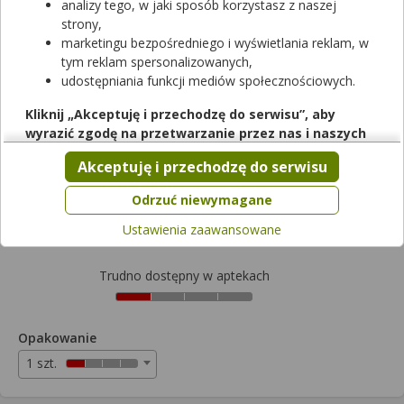
analizy tego, w jaki sposób korzystasz z naszej
strony,
marketingu bezpośredniego i wyświetlania reklam, w
tym reklam spersonalizowanych,
udostępniania funkcji mediów społecznościowych.
Rezerwuj
Kliknij „Akceptuję i przechodzę do serwisu”, aby
wyrazić zgodę na przetwarzanie przez nas i naszych
Adaring
partnerów Twoich danych w powyższych celach.
Akceptuję i przechodzę do serwisu
system terapeutyczny dopochwowy
|
(120mcg+15mcg)/24h
| 1
Pamiętaj, że wyrażenie zgody jest dobrowolne, a wyrażoną
szt.
zgodę możesz w każdej chwili cofnąć, możesz też wycofać
Odrzuć niewymagane
lek na receptę
zgodę na przetwarzanie Twoich danych tylko w niektórych
Ustawienia zaawansowane
Cena zależna od apteki
celach. Jeżeli chcesz dowiedzieć się więcej lub chcesz
przeprowadzić konfigurację szczegółową, to możesz tego
dokonać za pomocą „Ustawień zaawansowanych”.
Trudno dostępny w aptekach
Więcej informacji na temat wykorzystywania narzędzi
zewnętrznych w naszym serwisie znajdziesz w
Regulaminie
Serwisu
.
Opakowanie
1 szt.