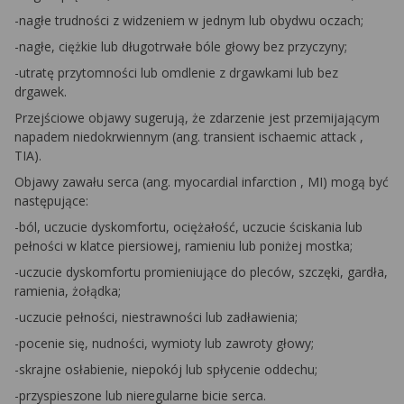
-nagłe trudności z widzeniem w jednym lub obydwu oczach;
-nagłe, ciężkie lub długotrwałe bóle głowy bez przyczyny;
-utratę przytomności lub omdlenie z drgawkami lub bez
drgawek.
Przejściowe objawy sugerują, że zdarzenie jest przemijającym
napadem niedokrwiennym (ang.
transient ischaemic attack
,
TIA).
Objawy zawału serca (ang.
myocardial infarction
, MI) mogą być
następujące:
-ból, uczucie dyskomfortu, ociężałość, uczucie ściskania lub
pełności w klatce piersiowej, ramieniu lub poniżej mostka;
-uczucie dyskomfortu promieniujące do pleców, szczęki, gardła,
ramienia, żołądka;
-uczucie pełności, niestrawności lub zadławienia;
-pocenie się, nudności, wymioty lub zawroty głowy;
-skrajne osłabienie, niepokój lub spłycenie oddechu;
-przyspieszone lub nieregularne bicie serca.