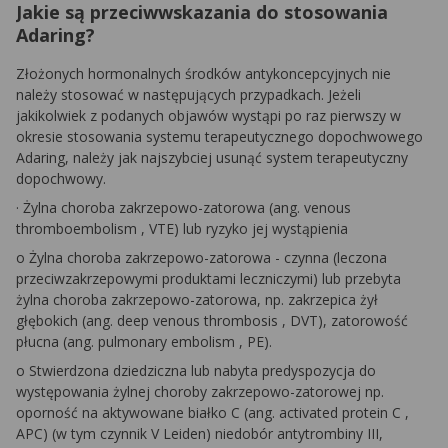
Jakie są przeciwwskazania do stosowania
Adaring?
Złożonych hormonalnych środków antykoncepcyjnych nie
należy stosować w następujących przypadkach. Jeżeli
jakikolwiek z podanych objawów wystąpi po raz pierwszy w
okresie stosowania systemu terapeutycznego dopochwowego
Adaring, należy jak najszybciej usunąć system terapeutyczny
dopochwowy.
·
Żylna choroba zakrzepowo-zatorowa (ang.
venous
thromboembolism
, VTE) lub ryzyko jej wystąpienia
o
Żylna choroba zakrzepowo-zatorowa - czynna (leczona
przeciwzakrzepowymi produktami leczniczymi) lub przebyta
żylna choroba zakrzepowo-zatorowa, np. zakrzepica żył
głębokich (ang.
deep venous thrombosis
, DVT), zatorowość
płucna (ang.
pulmonary embolism
, PE).
o
Stwierdzona dziedziczna lub nabyta predyspozycja do
występowania żylnej choroby zakrzepowo-zatorowej np.
oporność na aktywowane białko C (ang.
activated protein C
,
APC) (w tym czynnik V Leiden) niedobór antytrombiny III,