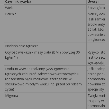
Czynnik ryzyka
Uwagi
Wiek
Szczególnie w
Palenie
Należy dokład
jeśli zamier
środki antyk
35 lat, które 
dokładnie po
antykoncepcji
Nadciśnienie tętnicze
Otyłość (wskaźnik masy ciała (BMI) powyżej 30
Ryzyko istot
2
kg/m
)
Jest to szcze
występują rów
Dodatni wywiad rodzinny (występowanie
Jeśli podejrz
tętniczych zaburzeń zakrzepowo-zatorowych u
przed podjęc
rodzeństwa bądź rodziców, szczególnie w
hormonalnego
stosunkowo młodym wieku, np. przed 50 rokiem
powinna zost
życia)
specjalisty.
Migrena
Zwiększenie c
migreny w tr
hormonalnych