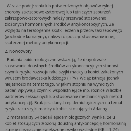
·
W razie podejrzenia lub potwierdzonych objawów żylnej
choroby zakrzepowo-zatorowej lub tętniczych zaburzeń
zakrzepowo-zatorowych należy przerwać stosowanie
złożonych hormonalnych środków antykoncepcyjnych. Ze
względu na teratogenne skutki leczenia przeciwzakrzepowego
(pochodne kumaryny), należy rozpocząć stosowanie innej,
skutecznej metody antykoncepcji.
2.
Nowotwory
·
Badania epidemiologiczne wskazują, że długotrwałe
stosowanie doustnych środków antykoncepcyjnych stanowi
czynnik ryzyka rozwoju raka szyjki macicy u kobiet zakażonych
wirusem brodawczaka ludzkiego (HPV). Wciąż istnieją jednak
niejasności na temat tego, w jakim stopniu na wyniki tych
badań wpływają czynniki współistniejące (np. różnice w liczbie
partnerów seksualnych lub stosowanie mechanicznych metod
antykoncepcji). Brak jest danych epidemiologicznych na temat
ryzyka raka szyjki macicy u kobiet stosujących Adaring.
·
Z metaanalizy 54 badań epidemiologicznych wynika, że u
kobiet stosujących złożoną doustną antykoncepcję hormonalną
istnieje nieznacznie zwiększone ryzyko względne (RR = 1,24)