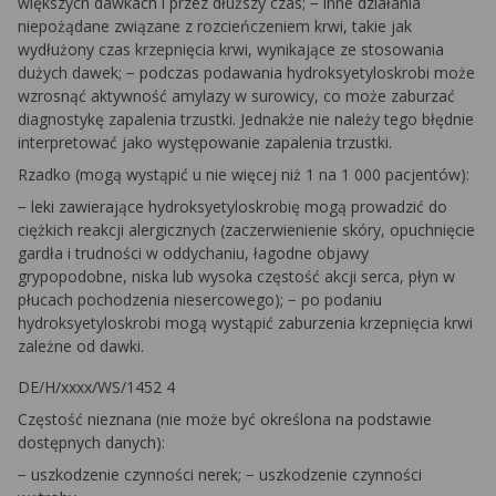
większych dawkach i przez dłuższy czas; − inne działania
niepożądane związane z rozcieńczeniem krwi, takie jak
wydłużony czas krzepnięcia krwi, wynikające ze stosowania
dużych dawek; − podczas podawania hydroksyetyloskrobi może
wzrosnąć aktywność amylazy w surowicy, co może zaburzać
diagnostykę zapalenia trzustki. Jednakże nie należy tego błędnie
interpretować jako występowanie zapalenia trzustki.
Rzadko (mogą wystąpić u nie więcej niż 1 na 1 000 pacjentów):
− leki zawierające hydroksyetyloskrobię mogą prowadzić do
ciężkich reakcji alergicznych (zaczerwienienie skóry, opuchnięcie
gardła i trudności w oddychaniu, łagodne objawy
grypopodobne, niska lub wysoka częstość akcji serca, płyn w
płucach pochodzenia niesercowego); − po podaniu
hydroksyetyloskrobi mogą wystąpić zaburzenia krzepnięcia krwi
zależne od dawki.
DE/H/xxxx/WS/1452 4
Częstość nieznana (nie może być określona na podstawie
dostępnych danych):
− uszkodzenie czynności nerek; − uszkodzenie czynności