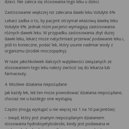
dzieci. Nie zaleca się stosowania tego leku u dzieci.
Zastosowanie większej niż zalecana dawki leku Volulyte 6%
Lekarz zadba o to, by pacjent otrzymał właściwą dawkę leku
Volulyte 6%. Jednak różni pacjenci wymagają zastosowania
różnych dawek leku. W przypadku zastosowania zbyt dużej
dawki leku, lekarz może natychmiast przerwać podawanie leku i,
jeśli to konieczne, podać lek, który usunie nadmiar wody z
organizmu (środek moczopędny).
W razie jakichkolwiek dalszych wątpliwości związanych ze
stosowaniem tego leku należy zwrócić się do lekarza lub
farmaceuty.
4. Możliwe działania niepożądane
Jak każdy lek, lek ten może powodować działania niepożądane,
chociaż nie u każdego one wystąpią.
Często (mogą wystąpić u nie więcej niż 1 na 10 pacjentów):
− świąd, który jest znanym niepożądanym działaniem
stosowania hydroksyetyloskrobi, kiedy jest podawana w