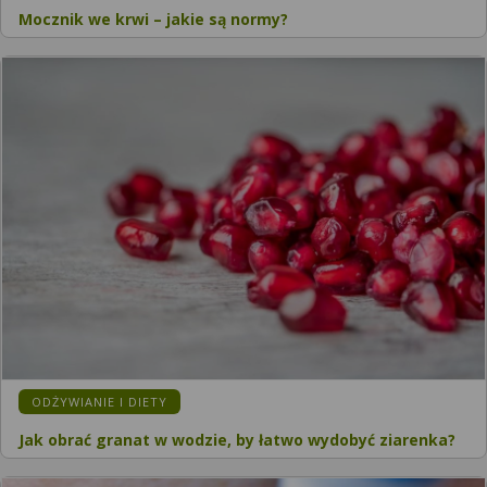
Mocznik we krwi – jakie są normy?
KATEGORIA:
ODŻYWIANIE I DIETY
Jak obrać granat w wodzie, by łatwo wydobyć ziarenka?