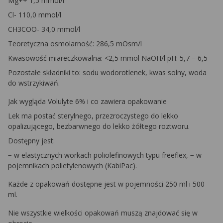
Mg++ 1,5 mmol/l
Cl- 110,0 mmol/l
CH3COO- 34,0 mmol/l
Teoretyczna osmolarność: 286,5 mOsm/l
Kwasowość miareczkowalna: <2,5 mmol NaOH/l pH: 5,7 – 6,5
Pozostałe składniki to: sodu wodorotlenek, kwas solny, woda
do wstrzykiwań.
Jak wygląda Volulyte 6% i co zawiera opakowanie
Lek ma postać sterylnego, przezroczystego do lekko
opalizującego, bezbarwnego do lekko żółtego roztworu.
Dostępny jest:
− w elastycznych workach poliolefinowych typu freeflex, − w
pojemnikach polietylenowych (KabiPac).
Każde z opakowań dostępne jest w pojemności 250 ml i 500
ml.
Nie wszystkie wielkości opakowań muszą znajdować się w