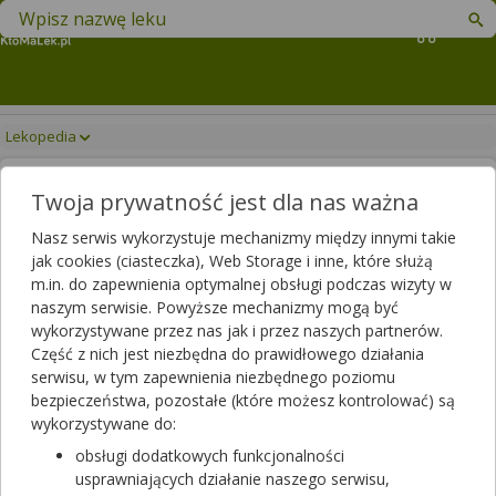
Znajdź lek w swojej okolicy
Koszyk
Lekopedia
VOLULYTE
Drukuj/Zapisz
Twoja prywatność jest dla nas ważna
Nasz serwis wykorzystuje mechanizmy między innymi takie
jak cookies (ciasteczka), Web Storage i inne, które służą
m.in. do zapewnienia optymalnej obsługi podczas wizyty w
naszym serwisie. Powyższe mechanizmy mogą być
wykorzystywane przez nas jak i przez naszych partnerów.
Część z nich jest niezbędna do prawidłowego działania
serwisu, w tym zapewnienia niezbędnego poziomu
bezpieczeństwa, pozostałe (które możesz kontrolować) są
wykorzystywane do:
obsługi dodatkowych funkcjonalności
Volulyte 6%
usprawniających działanie naszego serwisu,
roztwór do infuzji
|
-
| 10 poj. po 500 ml | KabiPac