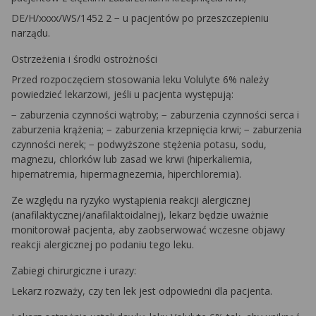
DE/H/xxxx/WS/1452 2 − u pacjentów po przeszczepieniu
narządu.
Ostrzeżenia i środki ostrożności
Przed rozpoczęciem stosowania leku Volulyte 6% należy
powiedzieć lekarzowi, jeśli u pacjenta występują:
− zaburzenia czynności wątroby; − zaburzenia czynności serca i
zaburzenia krążenia; − zaburzenia krzepnięcia krwi; − zaburzenia
czynności nerek; − podwyższone stężenia potasu, sodu,
magnezu, chlorków lub zasad we krwi (hiperkaliemia,
hipernatremia, hipermagnezemia, hiperchloremia).
Ze względu na ryzyko wystąpienia reakcji alergicznej
(anafilaktycznej/anafilaktoidalnej), lekarz będzie uważnie
monitorował pacjenta, aby zaobserwować wczesne objawy
reakcji alergicznej po podaniu tego leku.
Zabiegi chirurgiczne i urazy:
Lekarz rozważy, czy ten lek jest odpowiedni dla pacjenta.