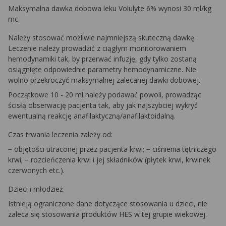
Maksymalna dawka dobowa leku Volulyte 6% wynosi 30 ml/kg
mc.
Należy stosować możliwie najmniejszą skuteczną dawkę.
Leczenie należy prowadzić z ciągłym monitorowaniem
hemodynamiki tak, by przerwać infuzję, gdy tylko zostaną
osiągnięte odpowiednie parametry hemodynamiczne. Nie
wolno przekroczyć maksymalnej zalecanej dawki dobowej.
Początkowe 10 - 20 ml należy podawać powoli, prowadząc
ścisłą obserwację pacjenta tak, aby jak najszybciej wykryć
ewentualną reakcję anafilaktyczną/anafilaktoidalną.
Czas trwania leczenia zależy od:
− objętości utraconej przez pacjenta krwi; − ciśnienia tętniczego
krwi; − rozcieńczenia krwi i jej składników (płytek krwi, krwinek
czerwonych etc.).
Dzieci i młodzież
Istnieją ograniczone dane dotyczące stosowania u dzieci, nie
zaleca się stosowania produktów HES w tej grupie wiekowej.