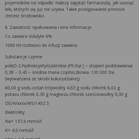
pojemników na odpadki. Należy zapytać farmaceutę, jak usunąć
leki, których się już nie używa. Takie postępowanie pomoże
chronić środowisko.
6. Zawartość opakowania i inne informacje
Co zawiera Volulyte 6%
1000 ml roztworu do infuzji zawiera:
Substancje czynne:
poli(O-2-hydroksyetylo)skrobia (Ph.Eur.) − stopień podstawienia:
0,38 – 0,45 − średnia masa cząsteczkowa: 130 000 Da
(wytwarzana ze skrobi kukurydzianej)
60,00 g sodu octan trójwodny 4,63 g sodu chlorek 6,02 g
potasu chlorek 0,30 g magnezu chlorek sześciowodny 0,30 g
DE/H/xxxx/WS/1452 5
Elektrolity:
Na+ 137,0 mmol/l
K+ 4,0 mmol/l