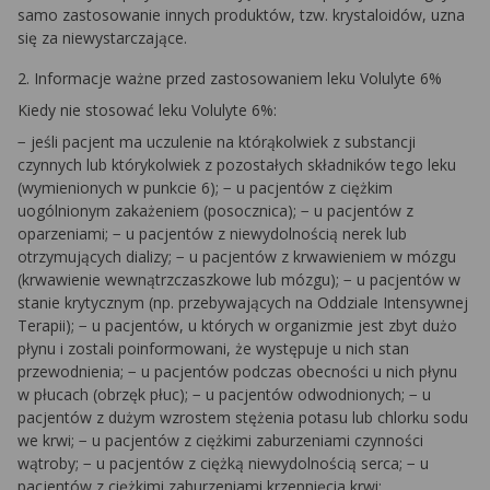
samo zastosowanie innych produktów, tzw. krystaloidów, uzna
się za niewystarczające.
2. Informacje ważne przed zastosowaniem leku Volulyte 6%
Kiedy nie stosować leku Volulyte 6%:
− jeśli pacjent ma uczulenie na którąkolwiek z substancji
czynnych lub którykolwiek z pozostałych składników tego leku
(wymienionych w punkcie 6); − u pacjentów z ciężkim
uogólnionym zakażeniem (posocznica); − u pacjentów z
oparzeniami; − u pacjentów z niewydolnością nerek lub
otrzymujących dializy; − u pacjentów z krwawieniem w mózgu
(krwawienie wewnątrzczaszkowe lub mózgu); − u pacjentów w
stanie krytycznym (np. przebywających na Oddziale Intensywnej
Terapii); − u pacjentów, u których w organizmie jest zbyt dużo
płynu i zostali poinformowani, że występuje u nich stan
przewodnienia; − u pacjentów podczas obecności u nich płynu
w płucach (obrzęk płuc); − u pacjentów odwodnionych; − u
pacjentów z dużym wzrostem stężenia potasu lub chlorku sodu
we krwi; − u pacjentów z ciężkimi zaburzeniami czynności
wątroby; − u pacjentów z ciężką niewydolnością serca; − u
pacjentów z ciężkimi zaburzeniami krzepnięcia krwi;