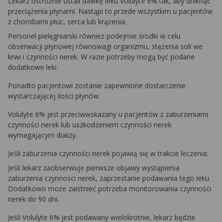
Lekarz ostrożnie ustali dawkę leku Volulyte 6% tak, aby uniknąć
przeciążenia płynami. Nastąpi to przede wszystkim u pacjentów
z chorobami płuc, serca lub krążenia.
Personel pielęgniarski również podejmie środki w celu
obserwacji płynowej równowagi organizmu, stężenia soli we
krwi i czynności nerek. W razie potrzeby mogą być podane
dodatkowe leki.
Ponadto pacjentowi zostanie zapewnione dostarczenie
wystarczającej ilości płynów.
Volulyte 6% jest przeciwwskazany u pacjentów z zaburzeniami
czynności nerek lub uszkodzeniem czynności nerek
wymagającym dializy.
Jeśli zaburzenia czynności nerek pojawią się w trakcie leczenia:
Jeśli lekarz zaobserwuje pierwsze objawy wystąpienia
zaburzenia czynności nerek, zaprzestanie podawania tego leku.
Dodatkowo może zaistnieć potrzeba monitorowania czynności
nerek do 90 dni.
Jeśli Volulyte 6% jest podawany wielokrotnie, lekarz będzie