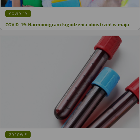
KATEGORIA:
COVID-19
COVID-19: Harmonogram łagodzenia obostrzeń w maju
KATEGORIA:
ZDROWIE