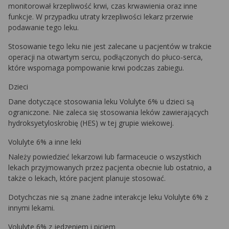
monitorował krzepliwość krwi, czas krwawienia oraz inne
funkcje. W przypadku utraty krzepliwości lekarz przerwie
podawanie tego leku.
Stosowanie tego leku nie jest zalecane u pacjentów w trakcie
operacji na otwartym sercu, podłączonych do płuco-serca,
które wspomaga pompowanie krwi podczas zabiegu.
Dzieci
Dane dotyczące stosowania leku Volulyte 6% u dzieci są
ograniczone. Nie zaleca się stosowania leków zawierających
hydroksyetyloskrobię (HES) w tej grupie wiekowej.
Volulyte 6% a inne leki
Należy powiedzieć lekarzowi lub farmaceucie o wszystkich
lekach przyjmowanych przez pacjenta obecnie lub ostatnio, a
także o lekach, które pacjent planuje stosować.
Dotychczas nie są znane żadne interakcje leku Volulyte 6% z
innymi lekami.
Volulyte 6% z jedzeniem i piciem