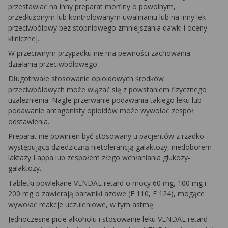
przestawiać na inny preparat morfiny o powolnym,
przedłużonym lub kontrolowanym uwalnianiu lub na inny lek
przeciwbólowy bez stopniowego zmniejszania dawki i oceny
klinicznej.
W przeciwnym przypadku nie ma pewności zachowania
działania przeciwbólowego.
Długotrwałe stosowanie opioidowych środków
przeciwbólowych może wiązać się z powstaniem fizycznego
uzależnienia. Nagłe przerwanie podawania takiego leku lub
podawanie antagonisty opioidów może wywołać zespół
odstawienia.
Preparat nie powinien być stosowany u pacjentów z rzadko
występującą dziedziczną nietolerancją galaktozy, niedoborem
laktazy Lappa lub zespołem złego wchłaniania glukozy-
galaktozy.
Tabletki powlekane VENDAL retard o mocy 60 mg, 100 mg i
200 mg o zawierają barwniki azowe (E 110, E 124), mogące
wywołać reakcje uczuleniowe, w tym astmę.
Jednoczesne picie alkoholu i stosowanie leku VENDAL retard