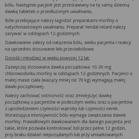
bólu. Następnie pacjent jest przestawiany na tę samą dzienną
dawkę tabletek o przedłużonym uwalnianiu.
Bóle przebijające należy łagodzić preparatami morfiny o
natychmiastowym uwalnianiu. Preparat Vendal retard należy
zażywać w odstępach 12-godzinnych.
Dawkowanie zależy od natężenia bólu, wieku pacjenta i reakcji
na uprzednio stosowane leki przeciwbólowe.
Dorośli i młodzież w wieku powyżej 12 lat:
Zazwyczaj stosowana dawka początkowa: 10-30 mg
chlorowodorku morfiny w odstępach 12-godzinnych. Pacjenci o
małej masie ciała (ważący mniej niż 70 kg) wymagają małej
dawki początkowej.
Należy zachować ostrożność oraz zmniejszyć dawkę
początkową u pacjentów w podeszłym wieku oraz u pacjentów
z upośledzeniem czynności wątroby lub czynności nerek.
Wzrastająca intensywność bólu wymaga zwiększania dawek
morfiny. Prawidłowym dawkowaniem dla danego pacjenta jest
takie, które pozwala kontrolować ból przez pełne 12 godzin,
przy braku działań niepożądanych lub przy umiarkowanych