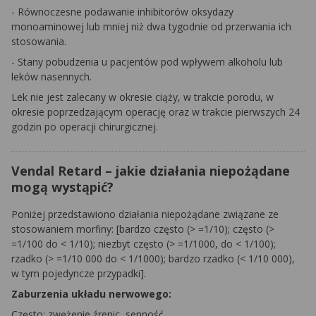
- Równoczesne podawanie inhibitorów oksydazy
monoaminowej lub mniej niż dwa tygodnie od przerwania ich
stosowania.
- Stany pobudzenia u pacjentów pod wpływem alkoholu lub
leków nasennych.
Lek nie jest zalecany w okresie ciąży, w trakcie porodu, w
okresie poprzedzającym operację oraz w trakcie pierwszych 24
godzin po operacji chirurgicznej.
Vendal Retard – jakie działania niepożądane
mogą wystąpić?
Poniżej przedstawiono działania niepożądane związane ze
stosowaniem morfiny: [bardzo często (> =1/10); często (>
=1/100 do < 1/10); niezbyt często (> =1/1000, do < 1/100);
rzadko (> =1/10 000 do < 1/1000); bardzo rzadko (< 1/10 000),
w tym pojedyncze przypadki].
Zaburzenia układu nerwowego:
Często: zwężenie źrenic, senność.