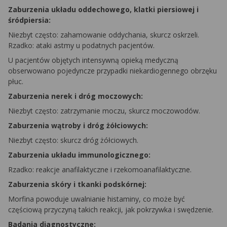
Zaburzenia układu oddechowego, klatki piersiowej i
śródpiersia:
Niezbyt często: zahamowanie oddychania, skurcz oskrzeli.
Rzadko: ataki astmy u podatnych pacjentów.
U pacjentów objętych intensywną opieką medyczną
obserwowano pojedyncze przypadki niekardiogennego obrzęku
płuc.
Zaburzenia nerek i dróg moczowych:
Niezbyt często: zatrzymanie moczu, skurcz moczowodów.
Zaburzenia wątroby i dróg żółciowych:
Niezbyt często: skurcz dróg żółciowych.
Zaburzenia układu immunologicznego:
Rzadko: reakcje anafilaktyczne i rzekomoanafilaktyczne.
Zaburzenia skóry i tkanki podskórnej:
Morfina powoduje uwalnianie histaminy, co może być
częściową przyczyną takich reakcji, jak pokrzywka i swędzenie.
Badania diagnostyczne: