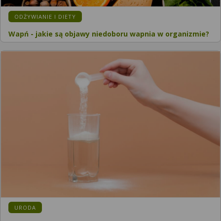
KATEGORIA:
ODŻYWIANIE I DIETY
Wapń - jakie są objawy niedoboru wapnia w organizmie?
KATEGORIA:
URODA