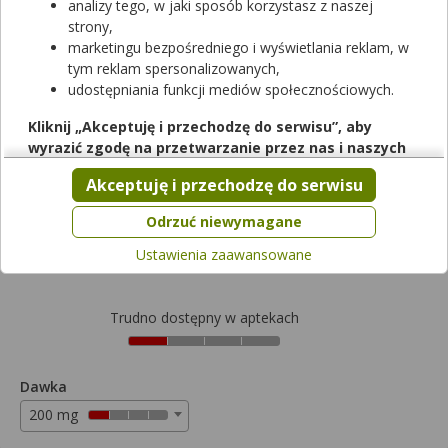
analizy tego, w jaki sposób korzystasz z naszej
strony,
Vendal Retard
marketingu bezpośredniego i wyświetlania reklam, w
tym reklam spersonalizowanych,
tabletki powlekane o przedłużonym uwalnianiu
|
200 mg
| 30
udostępniania funkcji mediów społecznościowych.
tabl.
lek na receptę z kopią
|
refundowany
|
65+
|
Dziecko
Kliknij „Akceptuję i przechodzę do serwisu”, aby
od 0,00 zł do 111,13 zł
wyrazić zgodę na przetwarzanie przez nas i naszych
partnerów Twoich danych w powyższych celach.
Akceptuję i przechodzę do serwisu
Wybierz odpłatność
Pamiętaj, że wyrażenie zgody jest dobrowolne, a wyrażoną
zgodę możesz w każdej chwili cofnąć, możesz też wycofać
Odrzuć niewymagane
zgodę na przetwarzanie Twoich danych tylko w niektórych
111,13zł
Ustawienia zaawansowane
celach. Jeżeli chcesz dowiedzieć się więcej lub chcesz
przeprowadzić konfigurację szczegółową, to możesz tego
dokonać za pomocą „Ustawień zaawansowanych”.
Trudno dostępny w aptekach
Więcej informacji na temat wykorzystywania narzędzi
zewnętrznych w naszym serwisie znajdziesz w
Regulaminie
Serwisu
.
Dawka
200 mg