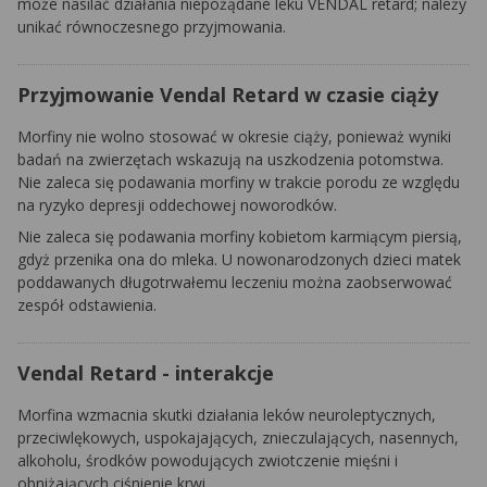
może nasilać działania niepożądane leku VENDAL retard; należy
unikać równoczesnego przyjmowania.
Przyjmowanie Vendal Retard w czasie ciąży
Morfiny nie wolno stosować w okresie ciąży, ponieważ wyniki
badań na zwierzętach wskazują na uszkodzenia potomstwa.
Nie zaleca się podawania morfiny w trakcie porodu ze względu
na ryzyko depresji oddechowej noworodków.
Nie zaleca się podawania morfiny kobietom karmiącym piersią,
gdyż przenika ona do mleka. U nowonarodzonych dzieci matek
poddawanych długotrwałemu leczeniu można zaobserwować
zespół odstawienia.
Vendal Retard - interakcje
Morfina wzmacnia skutki działania leków neuroleptycznych,
przeciwlękowych, uspokajających, znieczulających, nasennych,
alkoholu, środków powodujących zwiotczenie mięśni i
obniżających ciśnienie krwi.