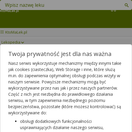
Znajdź lek w swojej okolicy
Koszyk
KtoMaLek.pl
Lekopedia
Twoja prywatność jest dla nas ważna
VENDAL RETARD
Drukuj/Zapisz
Nasz serwis wykorzystuje mechanizmy między innymi takie
jak cookies (ciasteczka), Web Storage i inne, które służą
m.in. do zapewnienia optymalnej obsługi podczas wizyty w
naszym serwisie. Powyższe mechanizmy mogą być
wykorzystywane przez nas jak i przez naszych partnerów.
Część z nich jest niezbędna do prawidłowego działania
serwisu, w tym zapewnienia niezbędnego poziomu
bezpieczeństwa, pozostałe (które możesz kontrolować) są
wykorzystywane do:
obsługi dodatkowych funkcjonalności
usprawniających działanie naszego serwisu,
Rezerwuj