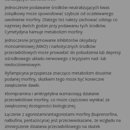
Jednoczesne podawanie środków neutralizujących kwas
żołądkowy może spowodować szybsze od oczekiwanego
uwolnienie morfiny. Dlatego też należy zachować odstęp co
najmniej dwóch godzin przy podawaniu tych środków.
Cymetydyna hamuje metabolizm morfiny.
Jednoczesne przyjmowanie inhibitorów oksydazy
monoaminowej (MAO) i narkotycznych środków
przeciwbólowych może prowadzić do pobudzenia lub depresji
ośrodkowego układu nerwowego z kryzysem nad- lub
niedociśnieniowym.
Ryfampicyna przyspiesza znacząco metabolizm doustnie
podanej morfiny, skutkiem tego może być konieczne
zwiększenie dawki.
Klomipramina i amitryptylina wzmacniają działanie
przeciwbólowe morfiny, co może częściowo wynikać ze
zwiększonej dostępności biologicznej.
Łączenie z agonistami/antagonistami morfiny (buprenorfina,
nalbufina, pentazocyna) jest przeciwwskazane, ze względu na
zmniejszenie działania przeciwbólowego na skutek