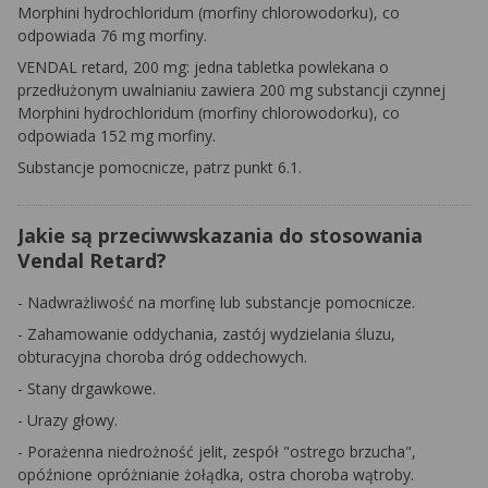
Morphini hydrochloridum
(morfiny chlorowodorku), co
odpowiada 76 mg morfiny.
VENDAL retard, 200 mg: jedna tabletka powlekana o
przedłużonym uwalnianiu zawiera 200 mg substancji czynnej
Morphini hydrochloridum
(morfiny chlorowodorku), co
odpowiada 152 mg morfiny.
Substancje pomocnicze, patrz punkt 6.1.
Jakie są przeciwwskazania do stosowania
Vendal Retard?
- Nadwrażliwość na morfinę lub substancje pomocnicze.
- Zahamowanie oddychania, zastój wydzielania śluzu,
obturacyjna choroba dróg oddechowych.
- Stany drgawkowe.
- Urazy głowy.
- Porażenna niedrożność jelit, zespół "ostrego brzucha",
opóźnione opróżnianie żołądka, ostra choroba wątroby.