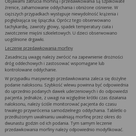
Objawami zatrucia morfiną i przedawkowania są szpilkowate
źrenice, zahamowanie oddychania i obniżone ciśnienie. W
cięższych przypadkach występuje niewydolność krążenia i
pogłębiająca się śpiączka. Oprócz tego obserwowano
tachykardię, zawroty głowy, spadek temperatury ciała i
zwiotczenie mięśni szkieletowych. U dzieci obserwowano
uogólnione drgawki.
Leczenie przedawkowania morfiny
Zasadniczą uwagę należy zwrócić na zapewnienie drożności
dróg oddechowych i zastosować wspomagane lub
kontrolowane oddychanie.
W przypadku masywnego przedawkowania zaleca się dożylne
podanie naloksonu. Szybkość wlewu powinna być odpowiednia
do uprzednio podanych dawek uderzeniowych i do odpowiedzi
pacjenta. Jednakże, z uwagi na względnie krótki czas działania
naloksonu, należy ściśle monitorować pacjenta do czasu
trwałego przywrócenia samodzielnego oddychania. Tabletki o
przedłużonym uwalnianiu uwalniają morfinę przez okres do
dwunastu godzin od ich podania. Tym samym leczenie
przedawkowania morfiny należy odpowiednio modyfikować.