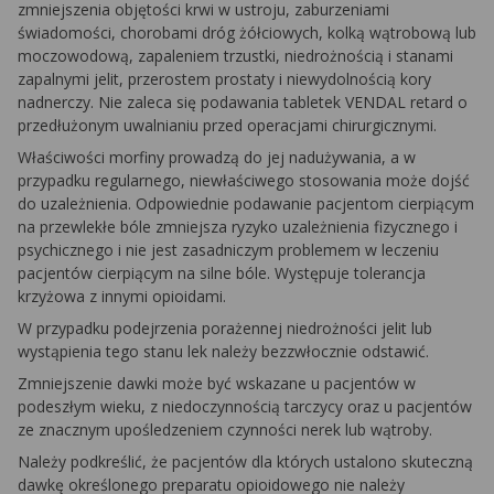
zmniejszenia objętości krwi w ustroju, zaburzeniami
świadomości, chorobami dróg żółciowych, kolką wątrobową lub
moczowodową, zapaleniem trzustki, niedrożnością i stanami
zapalnymi jelit, przerostem prostaty i niewydolnością kory
nadnerczy. Nie zaleca się podawania tabletek VENDAL retard o
przedłużonym uwalnianiu przed operacjami chirurgicznymi.
Właściwości morfiny prowadzą do jej nadużywania, a w
przypadku regularnego, niewłaściwego stosowania może dojść
do uzależnienia. Odpowiednie podawanie pacjentom cierpiącym
na przewlekłe bóle zmniejsza ryzyko uzależnienia fizycznego i
psychicznego i nie jest zasadniczym problemem w leczeniu
pacjentów cierpiącym na silne bóle. Występuje tolerancja
krzyżowa z innymi opioidami.
W przypadku podejrzenia porażennej niedrożności jelit lub
wystąpienia tego stanu lek należy bezzwłocznie odstawić.
Zmniejszenie dawki może być wskazane u pacjentów w
podeszłym wieku, z niedoczynnością tarczycy oraz u pacjentów
ze znacznym upośledzeniem czynności nerek lub wątroby.
Należy podkreślić, że pacjentów dla których ustalono skuteczną
dawkę określonego preparatu opioidowego nie należy