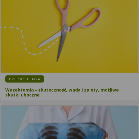
KATEGORIA:
DZIECKO I CIĄŻA
Wazektomia - skuteczność, wady i zalety, możliwe
skutki uboczne