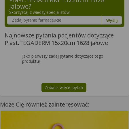
jałowe
?
Skorzystaj z wiedzy specjalistów
Szukaj w poradnikach o zdrowiu
Wyślij
Najnowsze pytania pacjentów dotyczące
Plast.TEGADERM 15x20cm 1628 jałowe
Jako pierwszy zadaj pytanie dotyczące tego
produktu!
Zobacz więcej pytań
na temat
Plast.TEGADERM 15x20c
Może Cię również zainteresować: