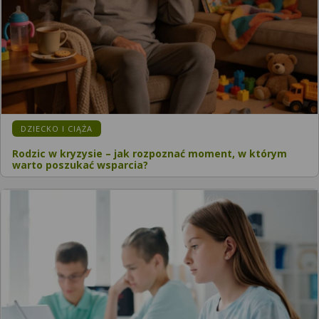
KATEGORIA:
DZIECKO I CIĄŻA
Rodzic w kryzysie – jak rozpoznać moment, w którym
warto poszukać wsparcia?