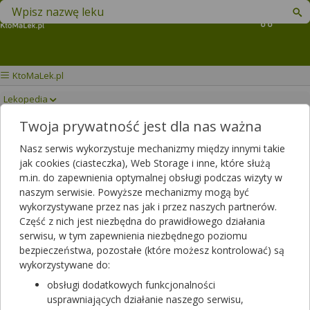
Znajdź lek w swojej okolicy
Koszyk
KtoMaLek.pl
Lekopedia
Twoja prywatność jest dla nas ważna
TEGADERM
Drukuj/Zapisz
Nasz serwis wykorzystuje mechanizmy między innymi takie
jak cookies (ciasteczka), Web Storage i inne, które służą
m.in. do zapewnienia optymalnej obsługi podczas wizyty w
naszym serwisie. Powyższe mechanizmy mogą być
wykorzystywane przez nas jak i przez naszych partnerów.
Część z nich jest niezbędna do prawidłowego działania
serwisu, w tym zapewnienia niezbędnego poziomu
bezpieczeństwa, pozostałe (które możesz kontrolować) są
wykorzystywane do:
obsługi dodatkowych funkcjonalności
usprawniających działanie naszego serwisu,
Plast.TEGADERM 15x20cm 1628 jałowe