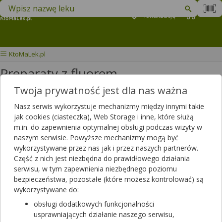
Znajdź lek w swojej okolicy
Podaj
lokalizację
Koszyk
M
KtoMaLek.pl
Preparaty z fluorem
Twoja prywatność jest dla nas ważna
Wybierz grupę produktów
Nasz serwis wykorzystuje mechanizmy między innymi takie
jak cookies (ciasteczka), Web Storage i inne, które służą
Filtrowanie
m.in. do zapewnienia optymalnej obsługi podczas wizyty w
naszym serwisie. Powyższe mechanizmy mogą być
Filtrowanie
wykorzystywane przez nas jak i przez naszych partnerów.
Część z nich jest niezbędna do prawidłowego działania
Wyniki wyszukiwania
(4)
serwisu, w tym zapewnienia niezbędnego poziomu
bezpieczeństwa, pozostałe (które możesz kontrolować) są
Wyczyść filtry
wykorzystywane do:
obsługi dodatkowych funkcjonalności
Duraphat 5000 Pasta do zębów
usprawniających działanie naszego serwisu,