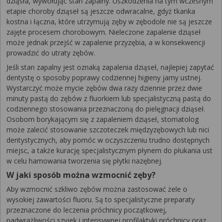
dziąsła, wywołując stan zapalny. Uszkodzenia na tym wczesnym
etapie choroby dziąseł są jeszcze odwracalne, gdyż tkanka
kostna i łączna, które utrzymują zęby w zębodole nie są jeszcze
zajęte procesem chorobowym. Nieleczone zapalenie dziąseł
może jednak przejść w zapalenie przyzębia, a w konsekwencji
prowadzić do utraty zębów.
Jeśli stan zapalny jest oznaką zapalenia dziąseł, najlepiej zapytać
dentystę o sposoby poprawy codziennej higieny jamy ustnej.
Wystarczyć może mycie zębów dwa razy dziennie przez dwie
minuty pastą do zębów z fluorkiem lub specjalistyczną pastą do
codziennego stosowania przeznaczoną do pielęgnacji dziąseł.
Osobom borykającym się z zapaleniem dziąseł, stomatolog
może zalecić stosowanie szczoteczek międzyzębowych lub nici
dentystycznych, aby pomóc w oczyszczeniu trudno dostępnych
miejsc, a także kurację specjalistycznym płynem do płukania ust
w celu hamowania tworzenia się płytki nazębnej.
W jaki sposób można wzmocnić zęby?
Aby wzmocnić szkliwo zębów można zastosować żele o
wysokiej zawartości fluoru. Są to specjalistyczne preparaty
przeznaczone do leczenia próchnicy początkowej,
nadwrażliwości szyjek i intensywnej profilaktyki próchnicy oraz