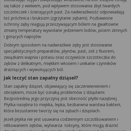
się także z wiekiem, pod wpływem stosowania zbyt twardych
szczoteczek i ścierających past. Za nadwrażliwość odpowiadają
też próchnica i bruksizm (zgrzytanie zębami). Pozbawione
ochrony zęby reagują przeszywającym bólem na gwałtowne
zmiany temperatury wywołane jedzeniem lodów, piciem zimnych
i gorących napojów.
Dobrym sposobem na nadwrażliwe zęby jest stosowanie
specjalistycznych preparatów, płynów, past, żeli z fluorem,
związkami wapnia i potasu oraz oczywiście szczoteczka do
zębów z delikatnym, miękkim włosiem i unikanie czynników
drażniących i wywołujących ból.
Jak leczyć stan zapalny dziąseł?
Stan zapalny dziąseł, objawiający się zaczerwienieniem i
obrzękiem, może być oznaką problemów z dziąsłami.
Bezpośrednią jego przyczyną jest obecność płytki nazębnej.
Płytka nazębna to miękka, lepka, bezbarwna warstwa bakterii,
która bezustannie tworzy się na zębach i dziąsłach.
Jeżeli płytka nie jest usuwana codziennym szczotkowaniem i
nitkowaniem zębów, wytwarza toksyny, które mogą drażnić