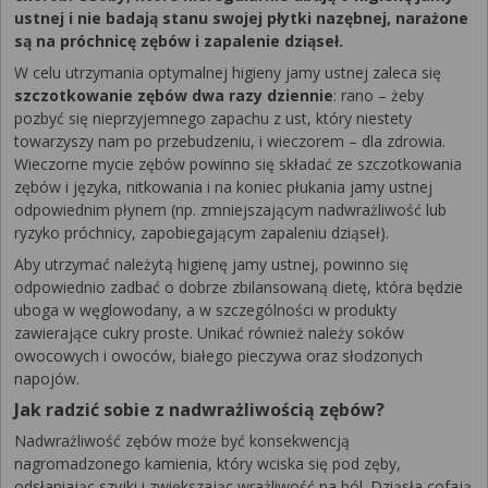
ustnej i nie badają stanu swojej płytki nazębnej, narażone
są na próchnicę zębów i zapalenie dziąseł.
W celu utrzymania optymalnej higieny jamy ustnej zaleca się
szczotkowanie zębów dwa razy dziennie
: rano – żeby
pozbyć się nieprzyjemnego zapachu z ust, który niestety
towarzyszy nam po przebudzeniu, i wieczorem – dla zdrowia.
Wieczorne mycie zębów powinno się składać ze szczotkowania
zębów i języka, nitkowania i na koniec płukania jamy ustnej
odpowiednim płynem (np. zmniejszającym nadwrażliwość lub
ryzyko próchnicy, zapobiegającym zapaleniu dziąseł).
Aby utrzymać należytą higienę jamy ustnej, powinno się
odpowiednio zadbać o dobrze zbilansowaną dietę, która będzie
uboga w węglowodany, a w szczególności w produkty
zawierające cukry proste. Unikać również należy soków
owocowych i owoców, białego pieczywa oraz słodzonych
napojów.
Jak radzić sobie z nadwrażliwością zębów?
Nadwrażliwość zębów może być konsekwencją
nagromadzonego kamienia, który wciska się pod zęby,
odsłaniając szyjki i zwiększając wrażliwość na ból. Dziąsła cofają