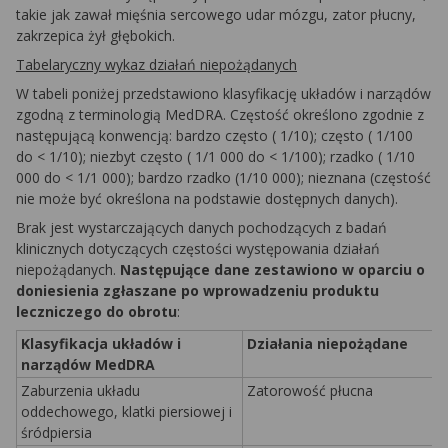
takie jak zawał mięśnia sercowego udar mózgu, zator płucny,
zakrzepica żył głębokich.
Tabelaryczny wykaz działań niepożądanych
W tabeli poniżej przedstawiono klasyfikację układów i narządów
zgodną z terminologią MedDRA. Częstość określono zgodnie z
następującą konwencją: bardzo często ( 1/10); często ( 1/100
do < 1/10); niezbyt często ( 1/1 000 do < 1/100); rzadko ( 1/10
000 do < 1/1 000); bardzo rzadko (1/10 000); nieznana (częstość
nie może być określona na podstawie dostępnych danych).
Brak jest wystarczających danych pochodzących z badań
klinicznych dotyczących częstości występowania działań
niepożądanych.
Następujące dane zestawiono w oparciu o
doniesienia zgłaszane po wprowadzeniu produktu
leczniczego do obrotu
:
Klasyfikacja układów i
Działania niepożądane
narządów MedDRA
Zaburzenia układu
Zatorowość płucna
oddechowego, klatki piersiowej i
śródpiersia