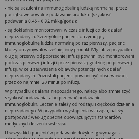
-
nie są uczuleni na immunoglobulinę ludzką normalną, przez
początkowe powolne podawanie produktu (szybkość
podawania 0,46 - 0,92 ml/kg/godz.);
-
są dokładnie monitorowani w czasie infuzji co do działań
niepożądanych. Szczególnie pacjenci otrzymujący
immunoglobulinę ludzką normalną po raz pierwszy, pacjenci
którzy otrzymywali wcześniej inny produkt IVIg lub w przypadku
długiej przerwy od poprzedniej infuzji powinni być monitorowani
podczas pierwszej infuzji i przez pierwszą godzinę po pierwszej
infuzji, w celu zauważenia objawów potencjalnych działań
niepożądanych. Pozostali pacjenci powinni być obserwowani,
przez co najmniej 20 minut po infuzji.
W przypadku działania niepożądanego, należy albo zmniejszyć
szybkość podawania, albo przerwać podawanie
immunoglobulin. Leczenie zależy od rodzaju i ciężkości działania
niepożądanego. W przypadku wystąpienia wstrząsu, należy
postępować według obecnie obowiązujących standardów
medycznych leczenia wstrząsu.
U wszystkich pacjentów podawanie dożylne Ig wymaga: -