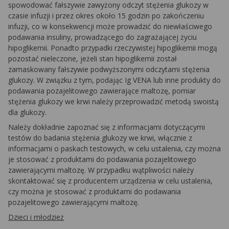
spowodować fałszywie zawyżony odczyt stężenia glukozy w
czasie infuzji i przez okres około 15 godzin po zakończeniu
infuzji, co w konsekwencji może prowadzić do niewłaściwego
podawania insuliny, prowadzącego do zagrażającej życiu
hipoglikemii. Ponadto przypadki rzeczywistej hipoglikemii mogą
pozostać nieleczone, jeżeli stan hipoglikemii został
zamaskowany fałszywie podwyższonymi odczytami stężenia
glukozy. W związku z tym, podając Ig VENA lub inne produkty do
podawania pozajelitowego zawierające maltozę, pomiar
stężenia glukozy we krwi należy przeprowadzić metodą swoistą
dla glukozy.
Należy dokładnie zapoznać się z informacjami dotyczącymi
testów do badania stężenia glukozy we krwi, włącznie z
informacjami o paskach testowych, w celu ustalenia, czy można
je stosować z produktami do podawania pozajelitowego
zawierającymi maltozę. W przypadku wątpliwości należy
skontaktować się z producentem urządzenia w celu ustalenia,
czy można je stosować z produktami do podawania
pozajelitowego zawierającymi maltozę.
Dzieci i młodzież