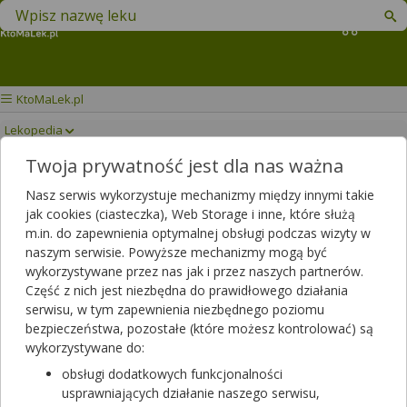
Znajdź lek w swojej okolicy
Koszyk
KtoMaLek.pl
Lekopedia
Twoja prywatność jest dla nas ważna
IG VENA
Drukuj/Zapisz
Nasz serwis wykorzystuje mechanizmy między innymi takie
jak cookies (ciasteczka), Web Storage i inne, które służą
m.in. do zapewnienia optymalnej obsługi podczas wizyty w
naszym serwisie. Powyższe mechanizmy mogą być
wykorzystywane przez nas jak i przez naszych partnerów.
Część z nich jest niezbędna do prawidłowego działania
serwisu, w tym zapewnienia niezbędnego poziomu
bezpieczeństwa, pozostałe (które możesz kontrolować) są
wykorzystywane do:
obsługi dodatkowych funkcjonalności
usprawniających działanie naszego serwisu,
Ig Vena