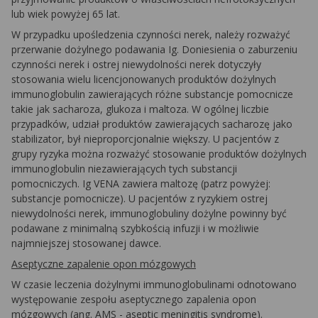
lub wiek powyżej 65 lat.
W przypadku upośledzenia czynności nerek, należy rozważyć
przerwanie dożylnego podawania Ig. Doniesienia o zaburzeniu
czynności nerek i ostrej niewydolności nerek dotyczyły
stosowania wielu licencjonowanych produktów dożylnych
immunoglobulin zawierających różne substancje pomocnicze
takie jak sacharoza, glukoza i maltoza. W ogólnej liczbie
przypadków, udział produktów zawierających sacharozę jako
stabilizator, był nieproporcjonalnie większy. U pacjentów z
grupy ryzyka można rozważyć stosowanie produktów dożylnych
immunoglobulin niezawierających tych substancji
pomocniczych. Ig VENA zawiera maltozę (patrz powyżej:
substancje pomocnicze). U pacjentów z ryzykiem ostrej
niewydolności nerek, immunoglobuliny dożylne powinny być
podawane z minimalną szybkością infuzji i w możliwie
najmniejszej stosowanej dawce.
Aseptyczne zapalenie opon mózgowych
W czasie leczenia dożylnymi immunoglobulinami odnotowano
występowanie zespołu aseptycznego zapalenia opon
mózgowych (ang. AMS - aseptic meningitis syndrome
)
.