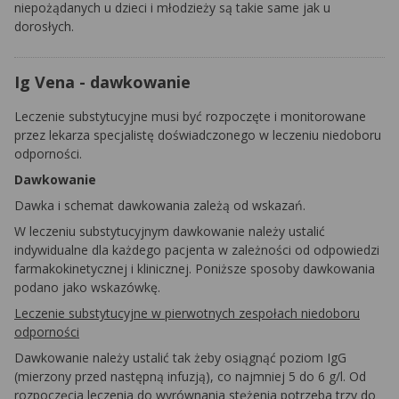
niepożądanych u dzieci i młodzieży są takie same jak u
dorosłych.
Ig Vena - dawkowanie
Leczenie substytucyjne musi być rozpoczęte i monitorowane
przez lekarza specjalistę doświadczonego w leczeniu niedoboru
odporności.
Dawkowanie
Dawka i schemat dawkowania zależą od wskazań.
W leczeniu substytucyjnym dawkowanie należy ustalić
indywidualne dla każdego pacjenta w zależności od odpowiedzi
farmakokinetycznej i klinicznej. Poniższe sposoby dawkowania
podano jako wskazówkę.
Leczenie substytucyjne w pierwotnych zespołach niedoboru
odporności
Dawkowanie należy ustalić tak żeby osiągnąć poziom IgG
(mierzony przed następną infuzją), co najmniej 5 do 6 g/l. Od
rozpoczęcia leczenia do wyrównania stężenia potrzeba trzy do