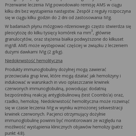
Przerwanie leczenia IVIg powodowało remisję AMS w ciągu
kilku dni bez wystąpienia następstw. Zespół z reguły rozpoczyna
się w ciągu kilku godzin do 2 dni od zastosowania IVIg.
W badaniach płynu mózgowo-rdzeniowego często stwierdza się
3
pleocytozę do kilku tysięcy komórek na mm
, głównie
granulocytów, oraz stężenia białka podwyższone do kilkuset
mg/dl. AMS może występować częściej w związku z leczeniem
dużymi dawkami IVIg (2 g/kg).
Niedokrwistość hemolityczna
Produkty immunoglobuliny dożylnej mogą zawierać
przeciwciała grup krwi, które mogą działać jak hemolizyny i
indukować w warunkach
in vivo
opłaszczanie krwinek
czerwonych immunoglobuliną, powodując dodatnią
bezpośrednią reakcję antyglobulinową (test Coombs’a) oraz,
rzadko, hemolizę. Niedokrwistość hemolityczna może rozwinąć
się w czasie leczenia IVIg w wyniku wzmożonej sekwestracji
krwinek czerwonych. Pacjenci otrzymujący dożylnie
immunoglobulinę powinni być monitorowani ze względu na
możliwość wystąpienia klinicznych objawów hemolizy (patrz
punkt 4.8).