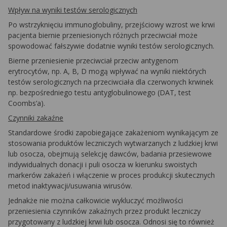
Wpływ na wyniki testów serologicznych
Po wstrzyknięciu immunoglobuliny, przejściowy wzrost we krwi
pacjenta biernie przeniesionych różnych przeciwciał może
spowodować fałszywie dodatnie wyniki testów serologicznych.
Bierne przeniesienie przeciwciał przeciw antygenom
erytrocytów, np. A, B, D mogą wpływać na wyniki niektórych
testów serologicznych na przeciwciała dla czerwonych krwinek
np. bezpośredniego testu antyglobulinowego (DAT, test
Coombs’a).
Czynniki zakaźne
Standardowe środki zapobiegające zakażeniom wynikającym ze
stosowania produktów leczniczych wytwarzanych z ludzkiej krwi
lub osocza, obejmują selekcję dawców, badania przesiewowe
indywidualnych donacji i puli osocza w kierunku swoistych
markerów zakażeń i włączenie w proces produkcji skutecznych
metod inaktywacji/usuwania wirusów.
Jednakże nie można całkowicie wykluczyć możliwości
przeniesienia czynników zakaźnych przez produkt leczniczy
przygotowany z ludzkiej krwi lub osocza. Odnosi się to również