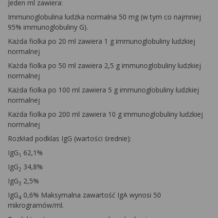
Jeden ml zawiera:
Immunoglobulina ludzka normalna 50 mg (w tym co najmniej
95% immunoglobuliny G).
Każda fiolka po 20 ml zawiera 1 g immunoglobuliny ludzkiej
normalnej
Każda fiolka po 50 ml zawiera 2,5 g immunoglobuliny ludzkiej
normalnej
Każda fiolka po 100 ml zawiera 5 g immunoglobuliny ludzkiej
normalnej
Każda fiolka po 200 ml zawiera 10 g immunoglobuliny ludzkiej
normalnej
Rozkład podklas IgG (wartości średnie):
IgG
62,1%
1
IgG
34,8%
2
IgG
2,5%
3
IgG
0,6% Maksymalna zawartość IgA wynosi 50
4
mikrogramów/ml.