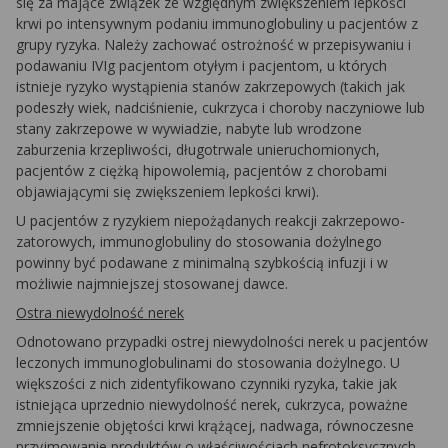
się za mające związek ze względnym zwiększeniem lepkości
krwi po intensywnym podaniu immunoglobuliny u pacjentów z
grupy ryzyka. Należy zachować ostrożność w przepisywaniu i
podawaniu IVIg pacjentom otyłym i pacjentom, u których
istnieje ryzyko wystąpienia stanów zakrzepowych (takich jak
podeszły wiek, nadciśnienie, cukrzyca i choroby naczyniowe lub
stany zakrzepowe w wywiadzie, nabyte lub wrodzone
zaburzenia krzepliwości, długotrwale unieruchomionych,
pacjentów z ciężką hipowolemią, pacjentów z chorobami
objawiającymi się zwiększeniem lepkości krwi).
U pacjentów z ryzykiem niepożądanych reakcji zakrzepowo-
zatorowych, immunoglobuliny do stosowania dożylnego
powinny być podawane z minimalną szybkością infuzji i w
możliwie najmniejszej stosowanej dawce.
Ostra niewydolność nerek
Odnotowano przypadki ostrej niewydolności nerek u pacjentów
leczonych immunoglobulinami do stosowania dożylnego. U
większości z nich zidentyfikowano czynniki ryzyka, takie jak
istniejąca uprzednio niewydolność nerek, cukrzyca, poważne
zmniejszenie objętości krwi krążącej, nadwaga, równoczesne
przyjmowanie produktów o właściwościach nefrotoksycznych