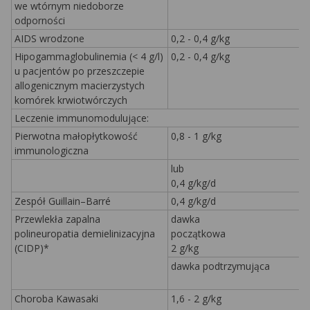
we wtórnym niedoborze
odporności
AIDS wrodzone
0,2 - 0,4 g/kg
Hipogammaglobulinemia (< 4 g/l)
0,2 - 0,4 g/kg
u pacjentów po przeszczepie
allogenicznym macierzystych
komórek krwiotwórczych
Leczenie immunomodulujące:
Pierwotna małopłytkowość
0,8 - 1 g/kg
immunologiczna
lub
0,4 g/kg/d
Zespół Guillain–Barré
0,4 g/kg/d
Przewlekła zapalna
dawka
polineuropatia demielinizacyjna
początkowa
(CIDP)*
2 g/kg
dawka podtrzymująca
Choroba Kawasaki
1,6 - 2 g/kg