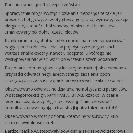
Podsumowanie profilu bezpieczeństwa
Sporadycznie mogą wystąpić działania niepożądane takie jak
dreszcze, ból głowy, zawroty głowy, gorączka, wymioty, reakcje
alergiczne, nudności, ból stawów, obniżenie ciśnienia krwi i
umiarkowany ból dolnej części pleców.
Rzadko immunoglobulina ludzka normalna może spowodować
nagły spadek ciśnienia krwi i w pojedynczych przypadkach
wstrząs anafilaktyczny, nawet u pacjenta, u którego nie
występowała nadwrażliwość po wcześniejszych podaniach.
Po podaniu immunoglobuliny ludzkiej normalnej obserwowano
przypadki odwracalnego aseptycznego zapalenia opon
mózgowych i rzadkie przypadki przejściowych reakcji skórnych.
Obserwowano odwracalne działania hemolityczne u pacjentów,
w szczególności z grupami krwi A, B i AB. Rzadko, w czasie
leczenia dużą dawką IVIg może wystąpić niedokrwistość
hemolityczna wymagająca transfuzji (patrz także punkt 4.4).
Obserwowano wzrost poziomu kreatyniny w surowicy i/lub
ostrą niewydolność nerek.
Bardzo rzadko występowały powikłania zakrzepowo-zatorowe,