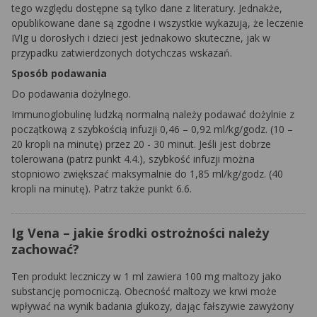
tego względu dostępne są tylko dane z literatury. Jednakże,
opublikowane dane są zgodne i wszystkie wykazują, że leczenie
IVIg u dorosłych i dzieci jest jednakowo skuteczne, jak w
przypadku zatwierdzonych dotychczas wskazań.
Sposób podawania
Do podawania dożylnego.
Immunoglobulinę ludzką normalną należy podawać dożylnie z
początkową z szybkością infuzji 0,46 – 0,92 ml/kg/godz. (10 –
20 kropli na minutę) przez 20 - 30 minut. Jeśli jest dobrze
tolerowana (patrz punkt 4.4.), szybkość infuzji można
stopniowo zwiększać maksymalnie do 1,85 ml/kg/godz. (40
kropli na minutę). Patrz także punkt 6.6.
Ig Vena – jakie środki ostrożności należy
zachować?
Ten produkt leczniczy w 1 ml zawiera 100 mg maltozy jako
substancję pomocniczą. Obecność maltozy we krwi może
wpływać na wynik badania glukozy, dając fałszywie zawyżony