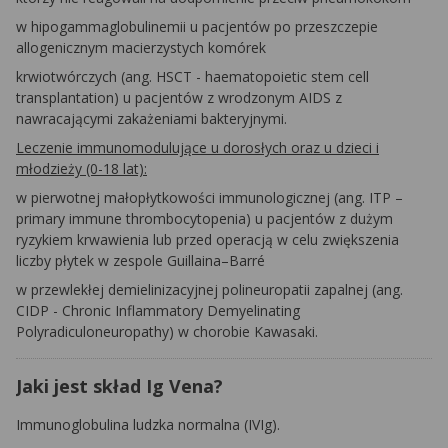
w hipogammaglobulinemii u pacjentów po przeszczepie
allogenicznym macierzystych komórek
krwiotwórczych (ang. HSCT - haematopoietic stem cell
transplantation)
u pacjentów z wrodzonym AIDS z
nawracającymi zakażeniami bakteryjnymi.
Leczenie immunomodulujące u dorosłych oraz u dzieci i
młodzieży (0-18 lat):
w pierwotnej małopłytkowości immunologicznej (ang. ITP –
primary immune thrombocytopenia) u pacjentów z dużym
ryzykiem krwawienia lub przed operacją w celu zwiększenia
liczby płytek w zespole Guillaina–Barré
w przewlekłej demielinizacyjnej polineuropatii zapalnej (ang.
CIDP - Chronic Inflammatory Demyelinating
Polyradiculoneuropathy)
w chorobie Kawasaki.
Jaki jest skład Ig Vena?
Immunoglobulina ludzka normalna (IVIg).