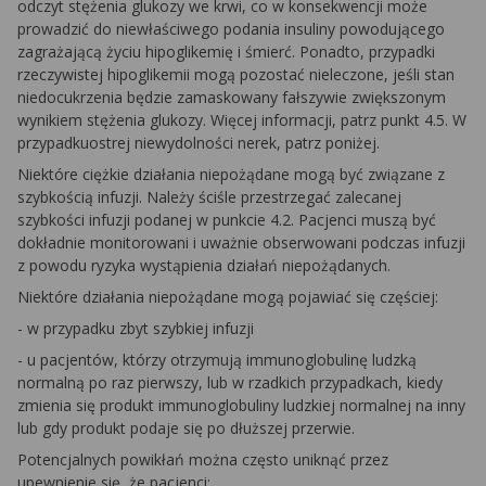
odczyt stężenia glukozy we krwi, co w konsekwencji może
prowadzić do niewłaściwego podania insuliny powodującego
zagrażającą życiu hipoglikemię i śmierć. Ponadto, przypadki
rzeczywistej hipoglikemii mogą pozostać nieleczone, jeśli stan
niedocukrzenia będzie zamaskowany fałszywie zwiększonym
wynikiem stężenia glukozy.
Więcej informacji, patrz punkt 4.5.
W
przypadkuostrej niewydolności nerek, patrz poniżej.
Niektóre ciężkie działania niepożądane mogą być związane z
szybkością infuzji. Należy ściśle przestrzegać zalecanej
szybkości infuzji podanej w punkcie 4.2. Pacjenci muszą być
dokładnie monitorowani i uważnie obserwowani podczas infuzji
z powodu ryzyka wystąpienia działań niepożądanych.
Niektóre działania niepożądane mogą pojawiać się częściej:
-
w przypadku zbyt szybkiej infuzji
-
u pacjentów, którzy otrzymują immunoglobulinę ludzką
normalną po raz pierwszy, lub w rzadkich przypadkach, kiedy
zmienia się produkt immunoglobuliny ludzkiej normalnej na inny
lub gdy produkt podaje się po dłuższej przerwie.
Potencjalnych powikłań można często uniknąć przez
upewnienie się, że pacjenci: