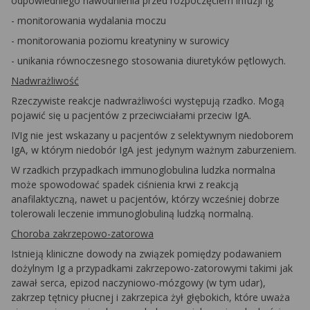
odpowiedniego nawodnienia przed rozpoczęciem infuzji Ig
-
monitorowania wydalania moczu
-
monitorowania poziomu kreatyniny w surowicy
-
unikania równoczesnego stosowania diuretyków pętlowych.
Nadwrażliwość
Rzeczywiste reakcje nadwrażliwości występują rzadko. Mogą
pojawić się u pacjentów z przeciwciałami przeciw IgA.
IVIg nie jest wskazany u pacjentów z selektywnym niedoborem
IgA, w którym niedobór IgA jest jedynym ważnym zaburzeniem.
W rzadkich przypadkach immunoglobulina ludzka normalna
może spowodować spadek ciśnienia krwi z reakcją
anafilaktyczną, nawet u pacjentów, którzy wcześniej dobrze
tolerowali leczenie immunoglobuliną ludzką normalną.
Choroba zakrzepowo-zatorowa
Istnieją kliniczne dowody na związek pomiędzy podawaniem
dożylnym Ig a przypadkami zakrzepowo-zatorowymi takimi jak
zawał serca, epizod naczyniowo-mózgowy (w tym udar),
zakrzep tętnicy płucnej i zakrzepica żył głębokich, które uważa