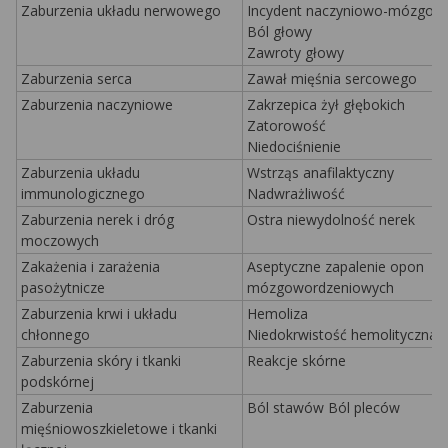
Zaburzenia układu nerwowego
Incydent naczyniowo-mózgow
Ból głowy
Zawroty głowy
Zaburzenia serca
Zawał mięśnia sercowego
Zaburzenia naczyniowe
Zakrzepica żył głębokich
Zatorowość
Niedociśnienie
Zaburzenia układu
Wstrząs anafilaktyczny
immunologicznego
Nadwrażliwość
Zaburzenia nerek i dróg
Ostra niewydolność nerek
moczowych
Zakażenia i zarażenia
Aseptyczne zapalenie opon
pasożytnicze
mózgowordzeniowych
Zaburzenia krwi i układu
Hemoliza
chłonnego
Niedokrwistość hemolityczna
Zaburzenia skóry i tkanki
Reakcje skórne
podskórnej
Zaburzenia
Ból stawów Ból pleców
mięśniowoszkieletowe i tkanki