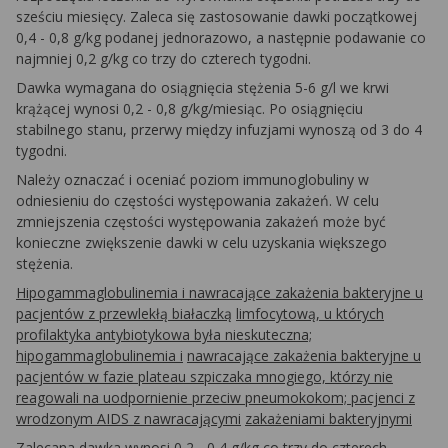
sześciu miesięcy. Zaleca się zastosowanie dawki początkowej
0,4 - 0,8 g/kg podanej jednorazowo, a następnie podawanie co
najmniej 0,2 g/kg co trzy do czterech tygodni.
Dawka wymagana do osiągnięcia stężenia 5-6 g/l we krwi
krążącej wynosi 0,2 - 0,8 g/kg/miesiąc. Po osiągnięciu
stabilnego stanu, przerwy między infuzjami wynoszą od 3 do 4
tygodni.
Należy oznaczać i oceniać poziom immunoglobuliny w
odniesieniu do częstości występowania zakażeń. W celu
zmniejszenia częstości występowania zakażeń może być
konieczne zwiększenie dawki w celu uzyskania większego
stężenia.
Hipogammaglobulinemia i nawracające zakażenia bakteryjne u
pacjentów z przewlekłą białaczką
limfocytową, u których
profilaktyka antybiotykowa była nieskuteczna;
hipogammaglobulinemia i
nawracające zakażenia bakteryjne u
pacjentów w fazie plateau szpiczaka mnogiego, którzy nie
reagowali na uodpornienie przeciw pneumokokom; pacjenci z
wrodzonym AIDS z nawracającymi
zakażeniami bakteryjnymi
Zalecana dawka wynosi 0,2 - 0,4 g/kg co trzy do czterech