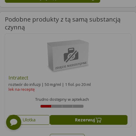
Podobne produkty z tą samą substancją
czynną
Intratect
roztwór do infuzji | 50 mg/ml | 1 fiol. po 20 ml
lek na receptę
Trudno dostępny w aptekach
Ulotka
Rezerwuj