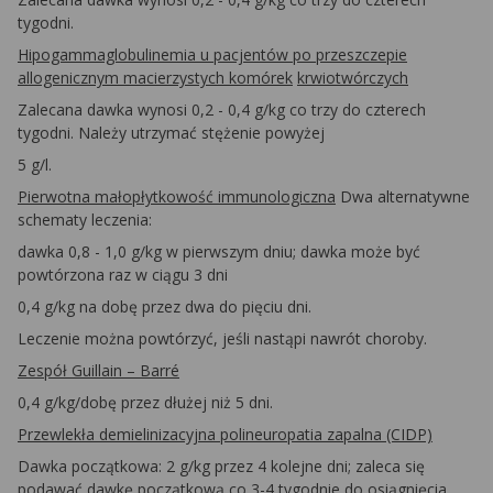
tygodni.
Hipogammaglobulinemia u pacjentów po przeszczepie
allogenicznym macierzystych komórek
krwiotwórczych
Zalecana dawka wynosi 0,2 - 0,4 g/kg co trzy do czterech
tygodni. Należy utrzymać stężenie powyżej
5 g/l.
Pierwotna małopłytkowość immunologiczna
Dwa alternatywne
schematy leczenia:
dawka 0,8 - 1,0 g/kg w pierwszym dniu; dawka może być
powtórzona raz w ciągu 3 dni
0,4 g/kg na dobę przez dwa do pięciu dni.
Leczenie można powtórzyć, jeśli nastąpi nawrót choroby.
Zespół Guillain – Barré
0,4 g/kg/dobę przez dłużej niż 5 dni.
Przewlekła demielinizacyjna polineuropatia zapalna
(CIDP)
Dawka początkowa: 2 g/kg przez 4 kolejne dni; zaleca się
podawać dawkę początkową co 3-4 tygodnie do osiągnięcia