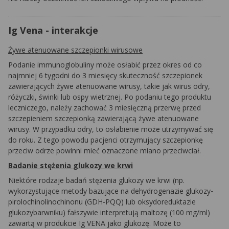
Ig Vena - interakcje
Żywe atenuowane szczepionki wirusowe
Podanie immunoglobuliny może osłabić przez okres od co
najmniej 6 tygodni do 3 miesięcy skuteczność szczepionek
zawierających żywe atenuowane wirusy, takie jak wirus odry,
różyczki, świnki lub ospy wietrznej. Po podaniu tego produktu
leczniczego, należy zachować 3 miesięczną przerwę przed
szczepieniem szczepionką zawierającą żywe atenuowane
wirusy. W przypadku odry, to osłabienie może utrzymywać się
do roku. Z tego powodu pacjenci otrzymujący szczepionkę
przeciw odrze powinni mieć oznaczone miano przeciwciał.
Badanie stężenia glukozy we krwi
Niektóre rodzaje badań stężenia glukozy we krwi (np.
wykorzystujące metody bazujące na dehydrogenazie glukozy
-
pirolochinolinochinonu (GDH-PQQ) lub oksydoreduktazie
glukozybarwniku) fałszywie interpretują maltozę (100 mg/ml)
zawartą w produkcie Ig VENA jako glukozę. Może to