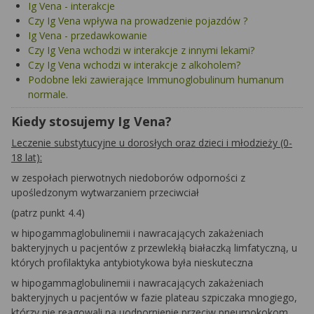
Ig Vena - interakcje
Czy Ig Vena wpływa na prowadzenie pojazdów ?
Ig Vena - przedawkowanie
Czy Ig Vena wchodzi w interakcje z innymi lekami?
Czy Ig Vena wchodzi w interakcje z alkoholem?
Podobne leki zawierające Immunoglobulinum humanum
normale.
Kiedy stosujemy Ig Vena?
Leczenie substytucyjne u dorosłych oraz dzieci i młodzieży (0-
18 lat):
w zespołach pierwotnych niedoborów odporności z
upośledzonym wytwarzaniem przeciwciał
(patrz punkt 4.4)
w hipogammaglobulinemii i nawracających zakażeniach
bakteryjnych u pacjentów z przewlekłą białaczką limfatyczną, u
których profilaktyka antybiotykowa była nieskuteczna
w hipogammaglobulinemii i nawracających zakażeniach
bakteryjnych u pacjentów w fazie plateau szpiczaka mnogiego,
którzy nie reagowali na uodpornienie przeciw pneumokokom