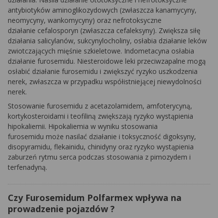
antybiotyków aminoglikozydowych (zwłaszcza kanamycyny,
neomycyny, wankomycyny) oraz nefrotoksyczne
działanie cefalosporyn (zwłaszcza cefaleksyny). Zwiększa siłę
działania salicylanów, sukcynylocholiny, osłabia działanie leków
zwiotczających mięśnie szkieletowe. Indometacyna osłabia
działanie furosemidu. Niesteroidowe leki przeciwzapalne mogą
osłabić działanie furosemidu i zwiększyć ryzyko uszkodzenia
nerek, zwłaszcza w przypadku współistniejącej niewydolności
nerek.
Stosowanie furosemidu z acetazolamidem, amfoterycyną,
kortykosteroidami i teofiliną zwiększają ryzyko wystąpienia
hipokaliemii. Hipokaliemia w wyniku stosowania
furosemidu może nasilać działanie i toksyczność digoksyny,
disopyramidu, flekainidu, chinidyny oraz ryzyko wystąpienia
zaburzeń rytmu serca podczas stosowania z pimozydem i
terfenadyną.
Czy Furosemidum Polfarmex wpływa na
prowadzenie pojazdów ?