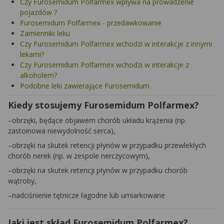
Czy Furosemidum Polfarmex wpływa na prowadzenie
pojazdów ?
Furosemidum Polfarmex - przedawkowanie
Zamienniki leku
Czy Furosemidum Polfarmex wchodzi w interakcje z innymi
lekami?
Czy Furosemidum Polfarmex wchodzi w interakcje z
alkoholem?
Podobne leki zawierające Furosemidum.
Kiedy stosujemy Furosemidum Polfarmex?
–
obrzęki, będące objawem chorób układu krążenia (np.
zastoinowa niewydolność serca),
–
obrzęki na skutek retencji płynów w przypadku przewlekłych
chorób nerek (np. w zespole nerczycowym),
–
obrzęki na skutek retencji płynów w przypadku chorób
wątroby,
–
nadciśnienie tętnicze łagodne lub umiarkowane
Jaki jest skład Furosemidum Polfarmex?