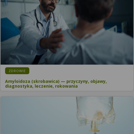
KATEGORIA:
ZDROWIE
Amyloidoza (skrobawica) — przyczyny, objawy,
diagnostyka, leczenie, rokowania