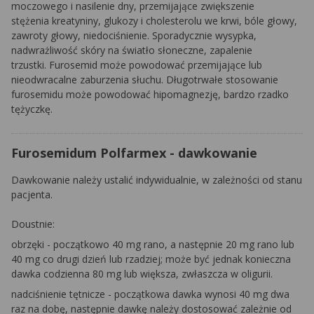
moczowego i nasilenie dny, przemijające zwiększenie
stężenia kreatyniny, glukozy i cholesterolu we krwi, bóle głowy,
zawroty głowy, niedociśnienie. Sporadycznie wysypka,
nadwrażliwość skóry na światło słoneczne, zapalenie
trzustki. Furosemid może powodować przemijające lub
nieodwracalne zaburzenia słuchu. Długotrwałe stosowanie
furosemidu może powodować hipomagnezję, bardzo rzadko
tężyczkę.
Furosemidum Polfarmex - dawkowanie
Dawkowanie należy ustalić indywidualnie, w zależności od stanu
pacjenta.
Doustnie:
obrzęki
- początkowo 40 mg rano, a następnie 20 mg rano lub
40 mg co drugi dzień lub rzadziej; może być jednak konieczna
dawka codzienna 80 mg lub większa, zwłaszcza w oligurii.
nadciśnienie tętnicze -
początkowa dawka wynosi 40 mg dwa
raz na dobę, następnie dawkę należy dostosować zależnie od