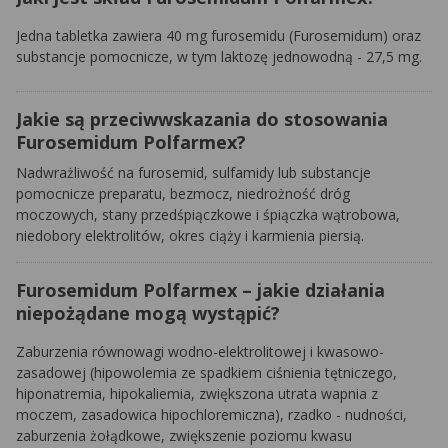
Jedna tabletka zawiera 40 mg furosemidu
(Furosemidum)
oraz
substancje pomocnicze, w tym laktozę jednowodną - 27,5 mg.
Jakie są przeciwwskazania do stosowania
Furosemidum Polfarmex?
Nadwrażliwość na furosemid, sulfamidy lub substancje
pomocnicze preparatu, bezmocz, niedrożność dróg
moczowych, stany przedśpiączkowe i śpiączka wątrobowa,
niedobory elektrolitów, okres ciąży i karmienia piersią.
Furosemidum Polfarmex – jakie działania
niepożądane mogą wystąpić?
Zaburzenia równowagi wodno-elektrolitowej i kwasowo-
zasadowej (hipowolemia ze spadkiem ciśnienia tętniczego,
hiponatremia, hipokaliemia, zwiększona utrata wapnia z
moczem, zasadowica hipochloremiczna), rzadko - nudności,
zaburzenia żołądkowe, zwiększenie poziomu kwasu