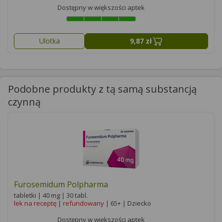
Dostępny w większości aptek
Ulotka
9,87 zł
Podobne produkty z tą samą substancją
czynną
Furosemidum Polpharma
tabletki | 40 mg | 30 tabl.
lek na receptę
|
refundowany
| 65+ | Dziecko
Dostępny w większości aptek