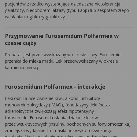
pacjentów z rzadko występującą dziedziczną nietolerancją
galaktozy, niedoborem laktazy (typu Lapp) lub zespołem złego
wchłaniania glukozy-galaktozy.
Przyjmowanie Furosemidum Polfarmex w
czasie ciąży
Preparat jest przeciwwskazany w okresie ciąży. Furosemid
przenika do mleka matki. Lek przeciwwskazany w okresie
karmienia piersią.
Furosemidum Polfarmex - interakcje
Leki obniżające ciśnienie krwi, alkohol, inhibitory
monoaminooksydazy (IMAO), fenotiazyny, leki (beta-
adrenolityczne zwiększają efekt hipotensyjny
furosemidu. Furosemid osłabia działanie leków
przeciwcukrzycowych (insuliny, pochodnych sulfonylomocznika),
zmniejsza wydalanie litu, nasilając ryzyko toksycznego
działania. Nasila działanie ototoksyczne i nefrotoksyczne