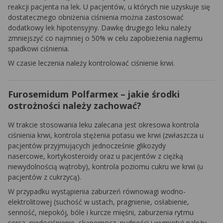
reakcji pacjenta na lek. U pacjentów, u których nie uzyskuje się
dostatecznego obniżenia ciśnienia można zastosować
dodatkowy lek hipotensyjny. Dawkę drugiego leku należy
zmniejszyć co najmniej o 50% w celu zapobieżenia nagłemu
spadkowi ciśnienia.
W czasie leczenia należy kontrolować ciśnienie krwi.
Furosemidum Polfarmex – jakie środki
ostrożności należy zachować?
W trakcie stosowania leku zalecana jest okresowa kontrola
ciśnienia krwi, kontrola stężenia potasu we krwi (zwłaszcza u
pacjentów przyjmujących jednocześnie glikozydy
nasercowe, kortykosteroidy oraz u pacjentów z ciężką
niewydolnością wątroby), kontrola poziomu cukru we krwi (u
pacjentów z cukrzycą).
W przypadku wystąpienia zaburzeń równowagi wodno-
elektrolitowej (suchość w ustach, pragnienie, osłabienie,
senność, niepokój, bóle i kurcze mięśni, zaburzenia rytmu
serca, niedociśnienie, skąpomocz, nudności i wymioty) należy