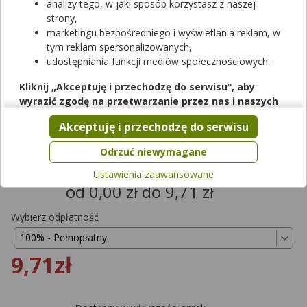
analizy tego, w jaki sposób korzystasz z naszej
strony,
marketingu bezpośredniego i wyświetlania reklam, w
tym reklam spersonalizowanych,
udostępniania funkcji mediów społecznościowych.
Kliknij „Akceptuję i przechodzę do serwisu”, aby
Rezerwuj
wyrazić zgodę na przetwarzanie przez nas i naszych
partnerów Twoich danych w powyższych celach.
Akceptuję i przechodzę do serwisu
Furosemidum Polfarmex
Pamiętaj, że wyrażenie zgody jest dobrowolne, a wyrażoną
zgodę możesz w każdej chwili cofnąć, możesz też wycofać
Odrzuć niewymagane
tabletki
|
40 mg
| 30 tabl.
zgodę na przetwarzanie Twoich danych tylko w niektórych
lek na receptę
|
refundowany
|
65+
|
Dziecko
Ustawienia zaawansowane
celach. Jeżeli chcesz dowiedzieć się więcej lub chcesz
od 0,00 zł do 9,71 zł
przeprowadzić konfigurację szczegółową, to możesz tego
dokonać za pomocą „Ustawień zaawansowanych”.
Wybierz odpłatność
Więcej informacji na temat wykorzystywania narzędzi
zewnętrznych w naszym serwisie znajdziesz w
Regulaminie
Serwisu
.
9,71zł