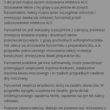
3 dni przed rozpoczęciem stosowania inhibitora ACE.
Stosowanie leków z tej grupy u pacjentów leczonych
furosemidem, należy rozpoczynać szczególnie ostrożnie i
zmniejszyć dawkę lub odstawić furosemid przed
zastosowaniem inhibitora ACE.
Furosemid nie jest wskazany u pacjentów z cukrzycą, ponieważ
zmniejsza działanie insuliny i doustnych leków
przeciwcukrzycowych, z grupy pochodnych sulfonylomocznika.
Nie zaleca się stosowania furosemidu z preparatami litu, a w
przypadku jednoczesnego stosowania należy rozważyć
konieczność zmniejszenia dawki preparatów litu.
Furosemid podobnie jak inne sulfonamidy, może powodować
przemijające zwiększanie stężenia kreatynin, zwiększenie
stężenia kwasu moczowego i w rzadkich przypadkach nasilenie
dny moczowej.
Furosemid zwiększa wrażliwość skóry na światło słoneczne. W
przypadku wysypki, uczulenia na światło, gorączki lub
śródmiąższowego zapalenia nerek, zapalenia naczyń lek należy
odstawić.
Preparat zawiera laktozę, dlatego nie powinien być stosowany u