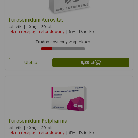
Furosemidum Aurovitas
tabletki | 40 mg | 30 tabl.
lek na receptę
|
refundowany
| 65+ | Dziecko
Trudno dostępny w aptekach
Ulotka
9,33 zł
Furosemidum Polpharma
tabletki | 40 mg | 30 tabl.
lek na receptę
|
refundowany
| 65+ | Dziecko