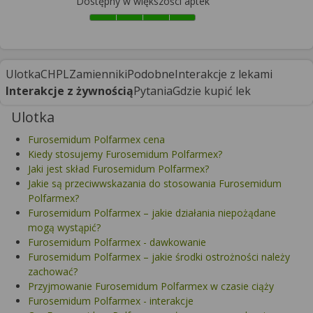
Dostępny w większości aptek
Ulotka
CHPL
Zamienniki
Podobne
Interakcje z lekami
Interakcje z żywnością
Pytania
Gdzie kupić lek
Ulotka
Furosemidum Polfarmex cena
Kiedy stosujemy Furosemidum Polfarmex?
Jaki jest skład Furosemidum Polfarmex?
Jakie są przeciwwskazania do stosowania Furosemidum
Polfarmex?
Furosemidum Polfarmex – jakie działania niepożądane
mogą wystąpić?
Furosemidum Polfarmex - dawkowanie
Furosemidum Polfarmex – jakie środki ostrożności należy
zachować?
Przyjmowanie Furosemidum Polfarmex w czasie ciąży
Furosemidum Polfarmex - interakcje