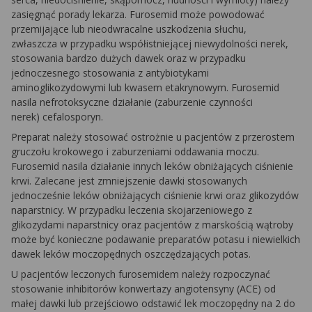
zasięgnąć porady lekarza. Furosemid może powodować
przemijające lub nieodwracalne uszkodzenia słuchu,
zwłaszcza w przypadku współistniejącej niewydolności nerek,
stosowania bardzo dużych dawek oraz w przypadku
jednoczesnego stosowania z antybiotykami
aminoglikozydowymi lub kwasem etakrynowym. Furosemid
nasila nefrotoksyczne działanie (zaburzenie czynności
nerek) cefalosporyn.
Preparat należy stosować ostrożnie u pacjentów z przerostem
gruczołu krokowego i zaburzeniami oddawania moczu.
Furosemid nasila działanie innych leków obniżających ciśnienie
krwi. Zalecane jest zmniejszenie dawki stosowanych
jednocześnie leków obniżających ciśnienie krwi oraz glikozydów
naparstnicy. W przypadku leczenia skojarzeniowego z
glikozydami naparstnicy oraz pacjentów z marskością wątroby
może być konieczne podawanie preparatów potasu i niewielkich
dawek leków moczopędnych oszczędzających potas.
U pacjentów leczonych furosemidem należy rozpoczynać
stosowanie inhibitorów konwertazy angiotensyny (ACE) od
małej dawki lub przejściowo odstawić lek moczopędny na 2 do