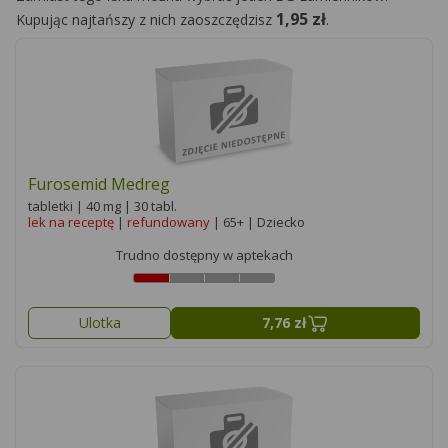
1,95 zł
Kupując najtańszy z nich zaoszczędzisz
.
Furosemid Medreg
tabletki | 40 mg | 30 tabl.
lek na receptę
|
refundowany
| 65+ | Dziecko
Trudno dostępny w aptekach
Ulotka
7,76 zł