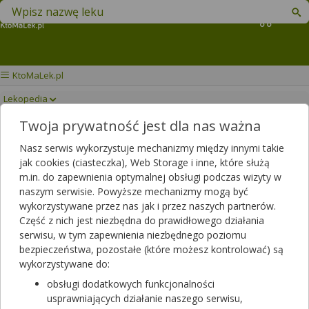
Znajdź lek w swojej okolicy
Koszyk
KtoMaLek.pl
Lekopedia
Twoja prywatność jest dla nas ważna
FUROSEMIDUM
Drukuj/Zapisz
Nasz serwis wykorzystuje mechanizmy między innymi takie
POLFARMEX
jak cookies (ciasteczka), Web Storage i inne, które służą
m.in. do zapewnienia optymalnej obsługi podczas wizyty w
naszym serwisie. Powyższe mechanizmy mogą być
wykorzystywane przez nas jak i przez naszych partnerów.
Część z nich jest niezbędna do prawidłowego działania
serwisu, w tym zapewnienia niezbędnego poziomu
bezpieczeństwa, pozostałe (które możesz kontrolować) są
wykorzystywane do:
obsługi dodatkowych funkcjonalności
usprawniających działanie naszego serwisu,