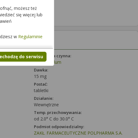
cofnąć, możesz też
edzieć się więcej lub
tawień
jdziesz w
Regulaminie
Substancja czynna:
zechodzę do serwisu
Aripiprazolum
Dawka:
15 mg
Postać:
tabletki
Działanie:
Wewnętrzne
Temp. przechowywania:
od 2.0° C do 30.0° C
Podmiot odpowiedzialny:
ZAKŁ. FARMACEUTYCZNE POLPHARMA S.A.