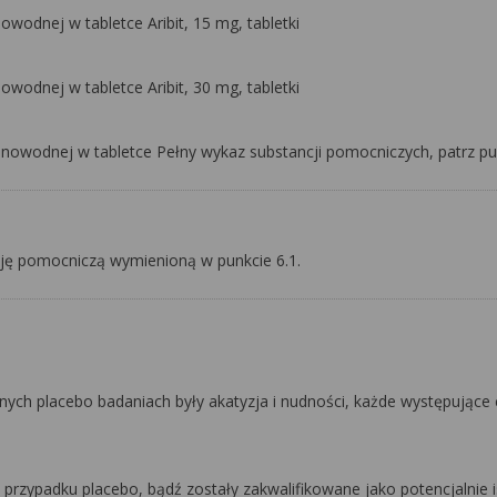
wodnej w tabletce Aribit, 15 mg, tabletki
wodnej w tabletce Aribit, 30 mg, tabletki
nowodnej w tabletce Pełny wykaz substancji pomocniczych, patrz pun
cję pomocniczą wymienioną w punkcie 6.1.
ch placebo badaniach były akatyzja i nudności, każde występujące c
w przypadku placebo, bądź zostały zakwalifikowane jako potencjalnie 