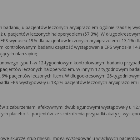
adaniu, u pacjentów leczonych arypiprazolem ogólnie rzadziej wy
, niż u pacjentów leczonych haloperydolem (57,3%). W długookresowy
EPS wynosiła 19% dla pacjentów leczonych arypiprazolem i 13,1% dl
m kontrolowanym badaniu częstość występowania EPS wynosiła 14,
jących olanzapinę.
unowego typu I -
w 12-tygodniowym kontrolowanym badaniu przypad
 pacjentów leczonych haloperydolem. W innym 12-tygodnowym badan
17,6% pacjentów leczonych litem. W długookresowym 26-tygodniowy
adki EPS występowały u 18,2% pacjentów leczonych arypiprazolem i
ntów z zaburzeniami afektywnymi dwubiegunowymi występowały u 12
ych placebo. U pacjentów ze schizofrenią przypadki akatyzji występ
idłowe skurcze grup mięśni, mogą występować u wrażliwych pacjentó