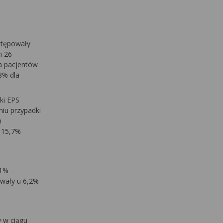
stępowały
m 26-
a pacjentów
8% dla
ki EPS
iu przypadki
m
 15,7%
,1%
owały u 6,2%
w w ciągu