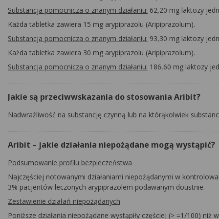
Substancja pomocnicza o znanym działaniu:
62,20 mg laktozy jedno
Każda tabletka zawiera 15 mg arypiprazolu
(Aripiprazolum).
Substancja pomocnicza o znanym działaniu:
93,30 mg laktozy jedno
Każda tabletka zawiera 30 mg arypiprazolu
(Aripiprazolum).
Substancja pomocnicza o znanym działaniu:
186,60 mg laktozy jed
Jakie są przeciwwskazania do stosowania Aribit?
Nadwrażliwość na substancję czynną lub na którąkolwiek substan
Aribit – jakie działania niepożądane mogą wystąpić?
Podsumowanie profilu bezpieczeństwa
Najczęściej notowanymi działaniami niepożądanymi w kontrolowany
3% pacjentów leczonych arypiprazolem podawanym doustnie.
Zestawienie działań niepożądanych
Poniższe działania niepożądane wystąpiły częściej (> =1/100) niż 