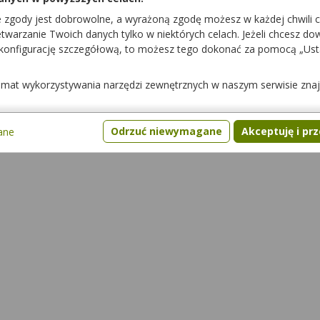
Opakowanie
e zgody jest dobrowolne, a wyrażoną zgodę możesz w każdej chwili 
56 tabl.
warzanie Twoich danych tylko w niektórych celach. Jeżeli chcesz dowi
 konfigurację szczegółową, to możesz tego dokonać za pomocą „Us
temat wykorzystywania narzędzi zewnętrznych w naszym serwisie zna
ami
Interakcje z żywnością
Pytania
Gdzie kupić lek
Odrzuć niewymagane
Akceptuję i pr
ane