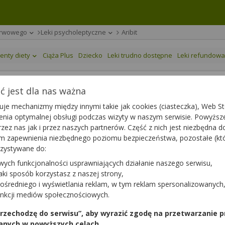
erwowego
Leki psycholeptyczne
Aribit
enty diety
Ciąża Plus
Dziecko
Leki trudno dostępne
Leki refundow
 jest dla nas ważna
je mechanizmy między innymi takie jak cookies (ciasteczka), Web Sto
ienia optymalnej obsługi podczas wizyty w naszym serwisie. Powyż
zez nas jak i przez naszych partnerów. Część z nich jest niezbędna 
any
|
65+
|
Dziecko
tym zapewnienia niezbędnego poziomu bezpieczeństwa, pozostałe (k
rzystywane do:
wych funkcjonalności usprawniających działanie naszego serwisu,
jaki sposób korzystasz z naszej strony,
ośredniego i wyświetlania reklam, w tym reklam spersonalizowanych
unkcji mediów społecznościowych.
 przechodzę do serwisu”, aby wyrazić zgodę na przetwarzanie p
anych w powyższych celach.