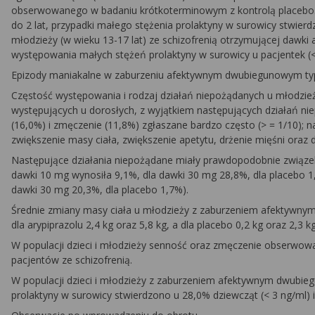
obserwowanego w badaniu krótkoterminowym z kontrolą placebo. W 
do 2 lat, przypadki małego stężenia prolaktyny w surowicy stwierd
młodzieży (w wieku 13-17 lat) ze schizofrenią otrzymującej dawki
występowania małych stężeń prolaktyny w surowicy u pacjentek (< 
Epizody maniakalne w zaburzeniu afektywnym dwubiegunowym typu 
Częstość występowania i rodzaj działań niepożądanych u młodzi
występujących u dorosłych, z wyjątkiem następujących działań ni
(16,0%) i zmęczenie (11,8%) zgłaszane bardzo często (> = 1/10); na
zwiększenie masy ciała, zwiększenie apetytu, drżenie mięśni oraz 
Następujące działania niepożądane miały prawdopodobnie związe
dawki 10 mg wynosiła 9,1%, dla dawki 30 mg 28,8%, dla placebo 1,
dawki 30 mg 20,3%, dla placebo 1,7%).
Średnie zmiany masy ciała u młodzieży z zaburzeniem afektywnym
dla arypiprazolu 2,4 kg oraz 5,8 kg, a dla placebo 0,2 kg oraz 2,3 kg
W populacji dzieci i młodzieży senność oraz zmęczenie obserwo
pacjentów ze schizofrenią.
W populacji dzieci i młodzieży z zaburzeniem afektywnym dwubieg
prolaktyny w surowicy stwierdzono u 28,0% dziewcząt (< 3 ng/ml) 