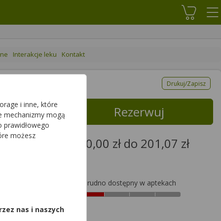
Koszyk
ane
Interakcje leku
Kontakt
Drukuj/Zapisz
rage i inne, które
Rezerwuj
sze mechanizmy mogą
do prawidłowego
tóre możesz
od 0,00 zł do 201,07 zł
201,07zł
,
Trudno dostępny w aptekach
rzez nas i naszych