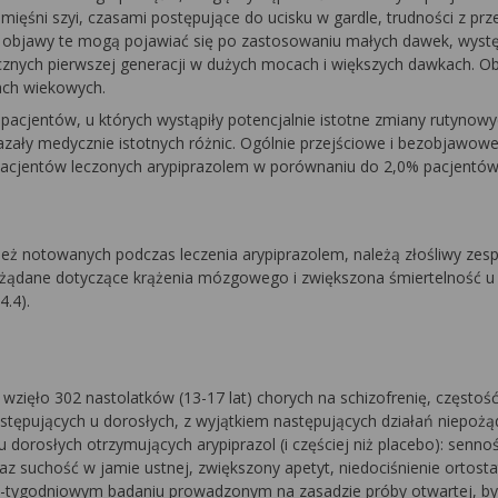
 mięśni szyi, czasami postępujące do ucisku w gardle, trudności z prz
aż objawy te mogą pojawiać się po zastosowaniu małych dawek, wystę
ycznych pierwszej generacji w dużych mocach i większych dawkach.
ach wiekowych.
acjentów, u których wystąpiły potencjalnie istotne zmiany rutynow
kazały medycznie istotnych różnic. Ogólnie przejściowe i bezobjawow
pacjentów leczonych arypiprazolem w porównaniu do 2,0% pacjentó
eż notowanych podczas leczenia arypiprazolem, należą złośliwy zes
pożądane dotyczące krążenia mózgowego i zwiększona śmiertelność 
4.4).
zięło 302 nastolatków (13-17 lat) chorych na schizofrenię, częstoś
stępujących u dorosłych, z wyjątkiem następujących działań niepoż
 dorosłych otrzymujących arypiprazol (i częściej niż placebo): sennoś
z suchość w jamie ustnej, zwiększony apetyt, niedociśnienie ortost
 26-tygodniowym badaniu prowadzonym na zasadzie próby otwartej, b