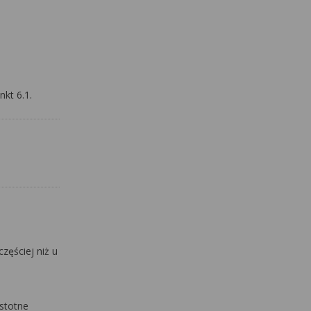
kt 6.1.
zęściej niż u
istotne