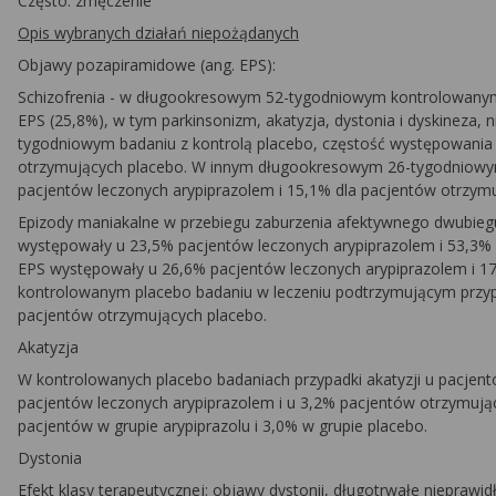
Często: zmęczenie
Opis wybranych działań niepożądanych
Objawy pozapiramidowe (ang. EPS):
Schizofrenia
- w długookresowym 52-tygodniowym kontrolowanym b
EPS (25,8%), w tym parkinsonizm, akatyzja, dystonia i dyskineza
tygodniowym badaniu z kontrolą placebo, częstość występowania 
otrzymujących placebo. W innym długookresowym 26-tygodniowy
pacjentów leczonych arypiprazolem i 15,1% dla pacjentów otrzymu
Epizody maniakalne w przebiegu zaburzenia afektywnego dwubieg
występowały u 23,5% pacjentów leczonych arypiprazolem i 53,3%
EPS występowały u 26,6% pacjentów leczonych arypiprazolem i 
kontrolowanym placebo badaniu w leczeniu podtrzymującym przyp
pacjentów otrzymujących placebo.
Akatyzja
W kontrolowanych placebo badaniach przypadki akatyzji u pacje
pacjentów leczonych arypiprazolem i u 3,2% pacjentów otrzymując
pacjentów w grupie arypiprazolu i 3,0% w grupie placebo.
Dystonia
Efekt klasy terapeutycznej
: objawy dystonii, długotrwałe niepraw