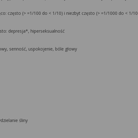
: często (> =1/100 do < 1/10) i niezbyt często (> =1/1000 do < 1/10
sto: depresja*, hiperseksualność
łowy, senność, uspokojenie, bóle głowy
zielanie śliny