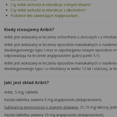
Czy Aribit wchodzi w interakcje z innymi lekami?
Czy Aribit wchodzi w interakcje z alkoholem?
Podobne leki zawierające Aripiprazolum.
Kiedy stosujemy Aribit?
Aribit jest wskazany w leczeniu schizofrenii u dorosłych i u młodzież
Aribit jest wskazany w leczeniu epizodów maniakalnych o nasilen
dwubiegunowego typu I oraz w zapobieganiu nowym epizodom mani
odpowiadają na leczenie arypiprazolem (patrz punkt 5.1).
Aribit jest wskazany w leczeniu epizodów maniakalnych o nasilen
dwubiegunowego typu I u młodzieży w wieku 13 lat i starszej, w le
Jaki jest skład Aribit?
Aribit, 5 mg, tabletki
Każda tabletka zawiera 5 mg arypiprazolu
(Aripiprazolum).
Substancja pomocnicza o znanym działaniu:
31,10 mg laktozy jedno
Każda tabletka zawiera 10 mg arypiprazolu
(Aripiprazolum).