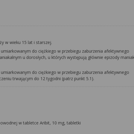
y w wieku 15 lat i starszej.
iu umiarkowanym do ciężkiego w przebiegu zaburzenia afektywnego
akalnym u dorosłych, u których występują głównie epizody maniaka
iu umiarkowanym do ciężkiego w przebiegu zaburzenia afektywnego
czeniu trwającym do 12 tygodni (patrz punkt 5.1).
wodnej w tabletce Aribit, 10 mg, tabletki