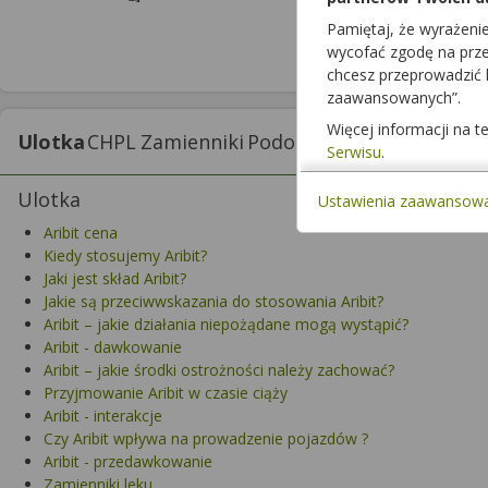
Dawka
Pamiętaj, że wyrażeni
15 mg
wycofać zgodę na przet
chcesz przeprowadzić
zaawansowanych”.
Więcej informacji na 
Ulotka
CHPL
Zamienniki
Podobne
Interakcje z lek
Serwisu
.
Ulotka
Ustawienia zaawansow
Aribit cena
Kiedy stosujemy Aribit?
Jaki jest skład Aribit?
Jakie są przeciwwskazania do stosowania Aribit?
Aribit – jakie działania niepożądane mogą wystąpić?
Aribit - dawkowanie
Aribit – jakie środki ostrożności należy zachować?
Przyjmowanie Aribit w czasie ciąży
Aribit - interakcje
Czy Aribit wpływa na prowadzenie pojazdów ?
Aribit - przedawkowanie
Zamienniki leku