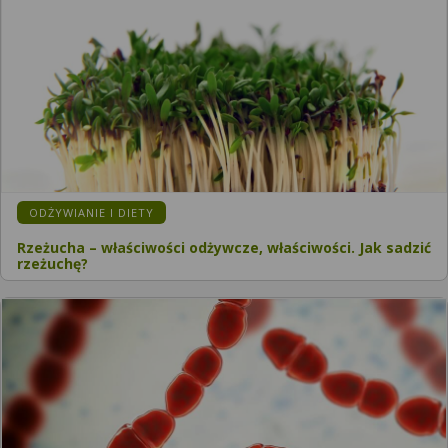
KATEGORIA:
ODŻYWIANIE I DIETY
Rzeżucha – właściwości odżywcze, właściwości. Jak sadzić
rzeżuchę?