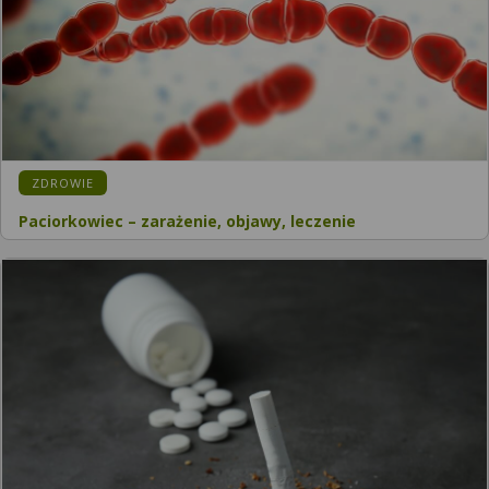
KATEGORIA:
ZDROWIE
Paciorkowiec – zarażenie, objawy, leczenie