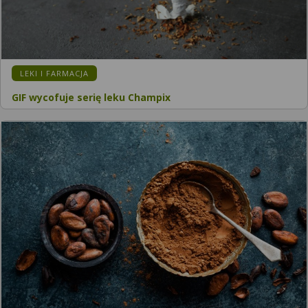
KATEGORIA:
LEKI I FARMACJA
GIF wycofuje serię leku Champix