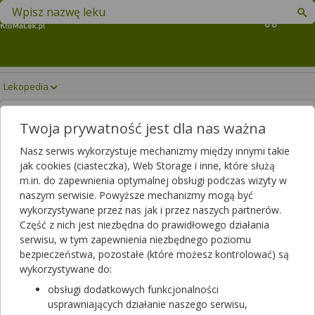
Znajdź lek w swojej okolicy
Koszyk
Lekopedia
ALPHATEX
Drukuj/Zapisz
Twoja prywatność jest dla nas ważna
Nasz serwis wykorzystuje mechanizmy między innymi takie
jak cookies (ciasteczka), Web Storage i inne, które służą
m.in. do zapewnienia optymalnej obsługi podczas wizyty w
naszym serwisie. Powyższe mechanizmy mogą być
wykorzystywane przez nas jak i przez naszych partnerów.
Część z nich jest niezbędna do prawidłowego działania
serwisu, w tym zapewnienia niezbędnego poziomu
bezpieczeństwa, pozostałe (które możesz kontrolować) są
wykorzystywane do:
obsługi dodatkowych funkcjonalności
ALPHAtex Osłona na przewody jałowa 14 x
usprawniających działanie naszego serwisu,
250 cm