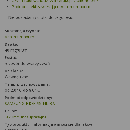
Czy Imraldi wchodzi w interakcje z alkoholem?
Podobne leki zawierające Adalimumabum.
Nie posiadamy ulotki do tego leku.
Substancja czynna:
Adalimumabum
Dawka:
40 mg/0,8ml
Postać:
roztwór do wstrzykiwań
Działanie:
Wewnętrzne
Temp. przechowywania:
od 2.0° C do 8.0° C
Podmiot odpowiedzialny:
SAMSUNG BIOEPIS NL B.V
Grupy:
Leki immunosupresyjne
Typ produktu i informacja o imporcie dla leków: