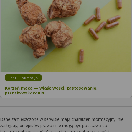
KATEGORIA:
LEKI I FARMACJA
Korzeń maca — właściwości, zastosowanie,
przeciwwskazania
Dane zamieszczone w serwisie mają charakter informacyjny, nie
zastępują przepisów prawa i nie mogą być podstawą do
jakichkolwiek roszczeń. W razie jakichkolwiek wątpliwości