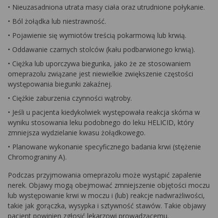
• Nieuzasadniona utrata masy ciała oraz utrudnione połykanie.
• Ból żołądka lub niestrawność.
• Pojawienie się wymiotów treścią pokarmową lub krwią.
• Oddawanie czarnych stolców (kału podbarwionego krwią).
• Ciężka lub uporczywa biegunka, jako że ze stosowaniem
omeprazolu związane jest niewielkie zwiększenie częstości
występowania biegunki zakaźnej.
• Ciężkie zaburzenia czynności wątroby.
• Jeśli u pacjenta kiedykolwiek występowała reakcja skórna w
wyniku stosowania leku podobnego do leku HELICID, który
zmniejsza wydzielanie kwasu żołądkowego.
• Planowane wykonanie specyficznego badania krwi (stężenie
Chromograniny A).
Podczas przyjmowania omeprazolu może wystąpić zapalenie
nerek. Objawy mogą obejmować zmniejszenie objętości moczu
lub występowanie krwi w moczu i (lub) reakcje nadwrażliwości,
takie jak gorączka, wysypka i sztywność stawów. Takie objawy
pacjent powinien zgłosić lekarzowi prowadzącemu.