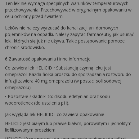
Ten lek nie wymaga specjalnych warunków temperaturowych
przechowywania. Przechowywać w oryginalnym opakowaniu w
celu ochrony przed światłem.
Leków nie należy wyrzucać do kanalizacji ani domowych
pojemników na odpadki. Należy zapytać farmaceutę, jak usunąć
leki, których się już nie używa. Takie postępowanie pomoże
chronić środowisko.
6 Zawartość opakowania i inne informacje
Co zawiera lek HELICID • Substancją czynną leku jest
omeprazol. Każda fiolka proszku do sporządzania roztworu do
infuzji zawiera 40 mg omeprazolu (w postaci soli sodowej
omeprazolu).
• Pozostałe składniki to: disodu edetynian oraz sodu
wodorotlenek (do ustalenia pH).
Jak wygląda lek HELICID i co zawiera opakowanie
HELICID jest białym lub prawie białym, porowatym i jednolitym
liofilizowanym proszkiem.
HELICID 40 mg proszek do sporządzania roztworu do infuzji