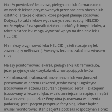
Należy powiedzieć lekarzowi, pielęgniarce lub farmaceucie o
wszystkich lekach przyjmowanych przez pacjenta obecnie lub
ostatnio, a także o lekach, które pacjent planuje stosować.
Dotyczy to także leków wydawanych bez recepty. HELICID
może wpływać na sposób działania niektórych innych leków, a
także niektóre leki mogą wywierać wpływ na działanie leku
HELICID.
Nie należy przyjmować leku HELICID, jeżeli stosuje się lek
zawierający nelfinawir (używany w leczeniu zakażenia wirusem
HIV).
Należy poinformować lekarza, pielęgniarkę lub farmaceutę,
jeżeli przyjmuje się którykolwiek z następujących leków:
• Ketokonazol, itrakonazol, pozakonazol lub worykonazol
(stosowane w leczeniu zakażeń grzybiczych) • Digoksyna
(stosowana w leczeniu zaburzeń czynności serca) • Diazepam
(stosowany w leczeniu lęku, w celu zmniejszenia napięcia mięśni
lub w leczeniu padaczki) • Fenytoina (stosowana w leczeniu
padaczki). Jeżeli pacjent przyjmuje fenytoinę, lekarz będzie
musiał monitorować stan pacjenta podczas rozpoczynania oraz