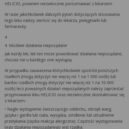
HELICID, powinien niezwłocznie porozmawiać z lekarzem.
W razie jakichkolwiek dalszych pytań dotyczących stosowania
tego leku należy zwrócić się do lekarza, pielęgniarki lub
farmaceuty.
4
4. Możliwe działania niepożądane
Jak każdy lek, lek ten może powodować działania niepożądane,
chociaż nie u każdego one wystąpią.
W przypadku zauważenia którychkolwiek spośród poniższych
rzadkich (mogą dotyczyć nie więcej niż 1 na 1 000 osób) lub
bardzo rzadkich (mogą dotyczyć nie więcej niż 1 na 10 000
osób) lecz poważnych działań niepożądanych należy zaprzestać
przyjmowania leku HELICID oraz niezwłocznie skontaktować się
z lekarzem:
• Nagłe wystąpienie świszczącego oddechu, obrzęk warg,
języka i gardła lub ciała, wysypka, omdlenie lub utrudnienie
przełykania (ciężka reakcja alergiczna). Częstość występowania
tego działania niepożądanego jest rzadka.