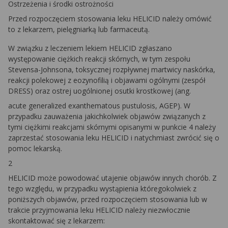
Ostrzeżenia i środki ostrożności
Przed rozpoczęciem stosowania leku HELICID należy omówić
to z lekarzem, pielęgniarką lub farmaceutą.
W związku z leczeniem lekiem HELICID zgłaszano
występowanie ciężkich reakcji skórnych, w tym zespołu
Stevensa-Johnsona, toksycznej rozpływnej martwicy naskórka,
reakcji polekowej z eozynofilią i objawami ogólnymi (zespół
DRESS) oraz ostrej uogólnionej osutki krostkowej (ang.
acute generalized exanthematous pustulosis, AGEP). W
przypadku zauważenia jakichkolwiek objawów związanych z
tymi ciężkimi reakcjami skórnymi opisanymi w punkcie 4 należy
zaprzestać stosowania leku HELICID i natychmiast zwrócić się o
pomoc lekarską.
2
HELICID może powodować utajenie objawów innych chorób. Z
tego względu, w przypadku wystąpienia któregokolwiek z
poniższych objawów, przed rozpoczęciem stosowania lub w
trakcie przyjmowania leku HELICID należy niezwłocznie
skontaktować się z lekarzem: