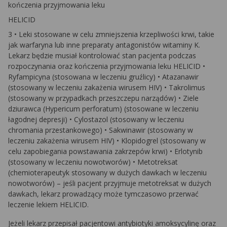
kończenia przyjmowania leku
HELICID
3 • Leki stosowane w celu zmniejszenia krzepliwości krwi, takie
jak warfaryna lub inne preparaty antagonistów witaminy K.
Lekarz będzie musiał kontrolować stan pacjenta podczas
rozpoczynania oraz kończenia przyjmowania leku HELICID •
Ryfampicyna (stosowana w leczeniu gruźlicy) • Atazanawir
(stosowany w leczeniu zakażenia wirusem HIV) • Takrolimus
(stosowany w przypadkach przeszczepu narządów) • Ziele
dziurawca (Hypericum perforatum) (stosowane w leczeniu
łagodnej depresji) • Cylostazol (stosowany w leczeniu
chromania przestankowego) • Sakwinawir (stosowany w
leczeniu zakażenia wirusem HIV) • Klopidogrel (stosowany w
celu zapobiegania powstawania zakrzepów krwi) • Erlotynib
(stosowany w leczeniu nowotworów) • Metotreksat
(chemioterapeutyk stosowany w dużych dawkach w leczeniu
nowotworów) – jeśli pacjent przyjmuje metotreksat w dużych
dawkach, lekarz prowadzący może tymczasowo przerwać
leczenie lekiem HELICID.
Jeżeli lekarz przepisał pacjentowi antybiotyki amoksycylinę oraz