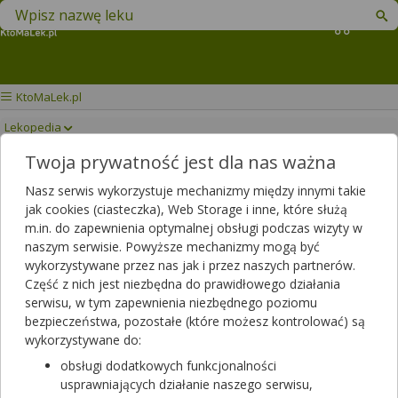
Znajdź lek w swojej okolicy
Koszyk
KtoMaLek.pl
Lekopedia
Twoja prywatność jest dla nas ważna
HELICID
Drukuj/Zapisz
Nasz serwis wykorzystuje mechanizmy między innymi takie
jak cookies (ciasteczka), Web Storage i inne, które służą
m.in. do zapewnienia optymalnej obsługi podczas wizyty w
naszym serwisie. Powyższe mechanizmy mogą być
wykorzystywane przez nas jak i przez naszych partnerów.
Część z nich jest niezbędna do prawidłowego działania
serwisu, w tym zapewnienia niezbędnego poziomu
bezpieczeństwa, pozostałe (które możesz kontrolować) są
wykorzystywane do:
obsługi dodatkowych funkcjonalności
usprawniających działanie naszego serwisu,
Helicid