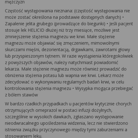
mężczyzn
Częstość występowania nieznana: (częstość występowania nie
może zostać określona na podstawie dostępnych danych) •
Zapalenie jelita grubego (prowadzące do biegunki) • Jeśli pacjent
stosuje lek HELICID dłużej niż trzy miesiące, możliwe jest
zmniejszenie stężenia magnezu we krwi. Małe stężenie
magnezu może objawiać się zmęczeniem, mimowolnymi
skurczami mięśni, dezorientacją, drgawkami, zawrotami głowy
lub przyspieszonym tętnem. W razie wystąpienia któregokolwiek
z powyższych objawów, należy natychmiast powiadomić
lekarza. Małe stężenie magnezu może również prowadzić do
obniżenia stężenia potasu lub wapnia we krwi. Lekarz może
zdecydować o wykonywaniu regularnych badań krwi, w celu
kontrolowania stężenia magnezu • Wysypka mogąca przebiegać
z bólem stawów
W bardzo rzadkich przypadkach u pacjentów krytycznie chorych
otrzymujących omeprazol w postaci infuzji dożylnych,
szczególnie w wysokich dawkach, zgłaszano występowanie
nieodwracalnego upośledzenia widzenia, lecz nie stwierdzono
istnienia związku przyczynowego między tymi zaburzeniami a
stosowaniem leku.