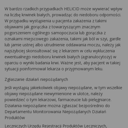
W bardzo rzadkich przypadkach HELICID może wywierać wpływ
na liczbę krwinek białych, prowadząc do niedoboru odporności.
W przypadku wystąpienia u pacjenta zakażenia z takimi
objawami jak gorączka z towarzyszącym znacznym
pogorszeniem ogólnego samopoczucia lub gorączka z
oznakami miejscowego zakażenia, takimi jak ból w szyi, gardle
lub jamie ustnej albo utrudnienie oddawania moczu, należy jak
najszybciej skonsultować się z lekarzem w celu wykluczenia
ewentualnego niedoboru krwinek białych (agranulocytozy) w
oparciu o wyniki badania krwi. Ważne jest, aby pacjent w takiej
sytuacji poinformował lekarza o przyjmowanym leku.
Zgłaszanie działań niepożądanych
Jeśli wystąpią jakiekolwiek objawy niepożądane, w tym wszelkie
objawy niepożądane niewymienione w ulotce, należy
powiedzieć o tym lekarzowi, farmaceucie lub pielęgniarce.
Działania niepożądane można zgłaszać bezpośrednio do
Departamentu Monitorowania Niepożądanych Działań
Produktów
Leczniczych Urzędu Rejestracji Produktów Leczniczych,