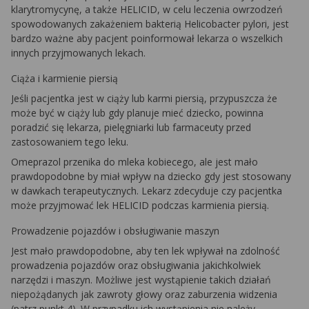
klarytromycynę, a także HELICID, w celu leczenia owrzodzeń
spowodowanych zakażeniem bakterią Helicobacter pylori, jest
bardzo ważne aby pacjent poinformował lekarza o wszelkich
innych przyjmowanych lekach.
Ciąża i karmienie piersią
Jeśli pacjentka jest w ciąży lub karmi piersią, przypuszcza że
może być w ciąży lub gdy planuje mieć dziecko, powinna
poradzić się lekarza, pielęgniarki lub farmaceuty przed
zastosowaniem tego leku.
Omeprazol przenika do mleka kobiecego, ale jest mało
prawdopodobne by miał wpływ na dziecko gdy jest stosowany
w dawkach terapeutycznych. Lekarz zdecyduje czy pacjentka
może przyjmować lek HELICID podczas karmienia piersią.
Prowadzenie pojazdów i obsługiwanie maszyn
Jest mało prawdopodobne, aby ten lek wpływał na zdolność
prowadzenia pojazdów oraz obsługiwania jakichkolwiek
narzędzi i maszyn. Możliwe jest wystąpienie takich działań
niepożądanych jak zawroty głowy oraz zaburzenia widzenia
(patrz punkt 4). W przypadku ich wystąpienia nie należy