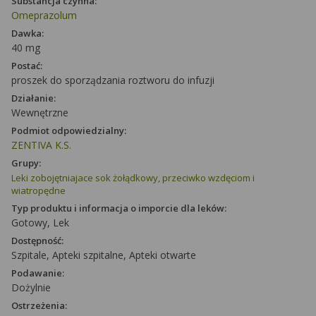
Substancja czynna:
Omeprazolum
Dawka:
40 mg
Postać:
proszek do sporządzania roztworu do infuzji
Działanie:
Wewnętrzne
Podmiot odpowiedzialny:
ZENTIVA K.S.
Grupy:
Leki zobojętniajace sok żołądkowy, przeciwko wzdęciom i
wiatropędne
Typ produktu i informacja o imporcie dla leków:
Gotowy, Lek
Dostępność:
Szpitale, Apteki szpitalne, Apteki otwarte
Podawanie:
Dożylnie
Ostrzeżenia: