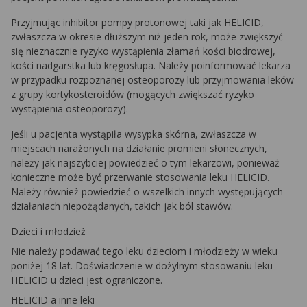
Przyjmując inhibitor pompy protonowej taki jak HELICID,
zwłaszcza w okresie dłuższym niż jeden rok, może zwiększyć
się nieznacznie ryzyko wystąpienia złamań kości biodrowej,
kości nadgarstka lub kręgosłupa. Należy poinformować lekarza
w przypadku rozpoznanej osteoporozy lub przyjmowania leków
z grupy kortykosteroidów (mogących zwiększać ryzyko
wystąpienia osteoporozy).
Jeśli u pacjenta wystąpiła wysypka skórna, zwłaszcza w
miejscach narażonych na działanie promieni słonecznych,
należy jak najszybciej powiedzieć o tym lekarzowi, ponieważ
konieczne może być przerwanie stosowania leku HELICID.
Należy również powiedzieć o wszelkich innych występujących
działaniach niepożądanych, takich jak ból stawów.
Dzieci i młodzież
Nie należy podawać tego leku dzieciom i młodzieży w wieku
poniżej 18 lat. Doświadczenie w dożylnym stosowaniu leku
HELICID u dzieci jest ograniczone.
HELICID a inne leki