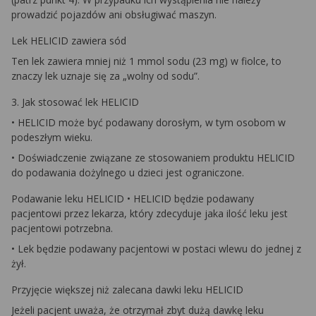
prowadzić pojazdów ani obsługiwać maszyn.
Lek HELICID zawiera sód
Ten lek zawiera mniej niż 1 mmol sodu (23 mg) w fiolce, to
znaczy lek uznaje się za „wolny od sodu”.
3. Jak stosować lek HELICID
• HELICID może być podawany dorosłym, w tym osobom w
podeszłym wieku.
• Doświadczenie związane ze stosowaniem produktu HELICID
do podawania dożylnego u dzieci jest ograniczone.
Podawanie leku HELICID • HELICID będzie podawany
pacjentowi przez lekarza, który zdecyduje jaka ilość leku jest
pacjentowi potrzebna.
• Lek będzie podawany pacjentowi w postaci wlewu do jednej z
żył.
Przyjęcie większej niż zalecana dawki leku HELICID
Jeżeli pacjent uważa, że otrzymał zbyt dużą dawkę leku