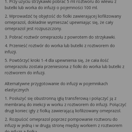
1. Przy użyciu strzykawki pobrać 5 ml roztworu do wlewu z
butelki lub worka do infuzji o pojemności 100 ml.
2. Wprowadzić tę objętość do fiolki zawierającej liofilizowany
omeprazol, dokładnie wymieszać upewniając się, że cały
omeprazol jest rozpuszczony.
3. Pobrać roztwór omeprazolu z powrotem do strzykawki.
4. Przenieść roztwór do worka lub butelki z roztworem do
infuzji.
5. Powtórzyć kroki 1-4 dla upewnienia się, że cała ilość
omeprazolu została przeniesiona z fiolki do worka lub butelki z
roztworem do infuzji.
Alternatywne przygotowanie do infuzji w pojemnikach
elastycznych
1. Posłużyć się obustronną igłą transferową i połączyć ją z
membraną do iniekcji w worku z roztworem do infuzji. Połączyć
drugi koniec igły z fiolką zawierającą liofilizowany omeprazol.
2. Rozpuścić omeprazol poprzez pompowanie roztworu do
infuzji w jedną i w drugą stronę między workiem z roztworem
do infuzji a fiolką.