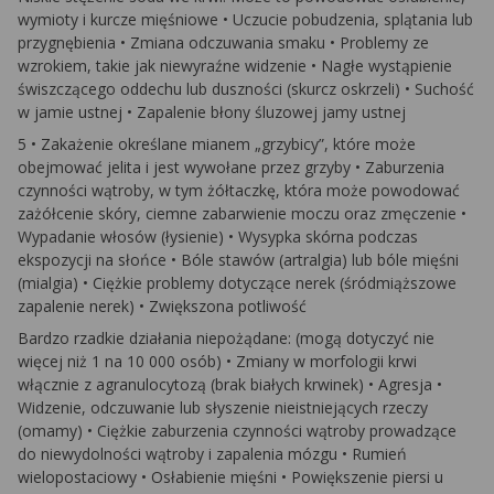
wymioty i kurcze mięśniowe • Uczucie pobudzenia, splątania lub
przygnębienia • Zmiana odczuwania smaku • Problemy ze
wzrokiem, takie jak niewyraźne widzenie • Nagłe wystąpienie
świszczącego oddechu lub duszności (skurcz oskrzeli) • Suchość
w jamie ustnej • Zapalenie błony śluzowej jamy ustnej
5 • Zakażenie określane mianem „grzybicy”, które może
obejmować jelita i jest wywołane przez grzyby • Zaburzenia
czynności wątroby, w tym żółtaczkę, która może powodować
zażółcenie skóry, ciemne zabarwienie moczu oraz zmęczenie •
Wypadanie włosów (łysienie) • Wysypka skórna podczas
ekspozycji na słońce • Bóle stawów (artralgia) lub bóle mięśni
(mialgia) • Ciężkie problemy dotyczące nerek (śródmiąższowe
zapalenie nerek) • Zwiększona potliwość
Bardzo rzadkie działania niepożądane: (mogą dotyczyć nie
więcej niż 1 na 10 000 osób) • Zmiany w morfologii krwi
włącznie z agranulocytozą (brak białych krwinek) • Agresja •
Widzenie, odczuwanie lub słyszenie nieistniejących rzeczy
(omamy) • Ciężkie zaburzenia czynności wątroby prowadzące
do niewydolności wątroby i zapalenia mózgu • Rumień
wielopostaciowy • Osłabienie mięśni • Powiększenie piersi u