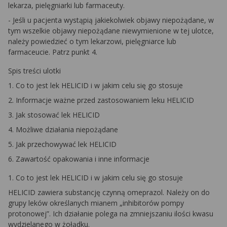
lekarza, pielęgniarki lub farmaceuty.
- Jeśli u pacjenta wystąpią jakiekolwiek objawy niepożądane, w
tym wszelkie objawy niepożądane niewymienione w tej ulotce,
należy powiedzieć o tym lekarzowi, pielęgniarce lub
farmaceucie. Patrz punkt 4.
Spis treści ulotki
1. Co to jest lek HELICID i w jakim celu się go stosuje
2. Informacje ważne przed zastosowaniem leku HELICID
3. Jak stosować lek HELICID
4. Możliwe działania niepożądane
5. Jak przechowywać lek HELICID
6. Zawartość opakowania i inne informacje
1. Co to jest lek HELICID i w jakim celu się go stosuje
HELICID zawiera substancję czynną omeprazol. Należy on do
grupy leków określanych mianem „inhibitorów pompy
protonowej”. Ich działanie polega na zmniejszaniu ilości kwasu
wydzielanego w żołądku.