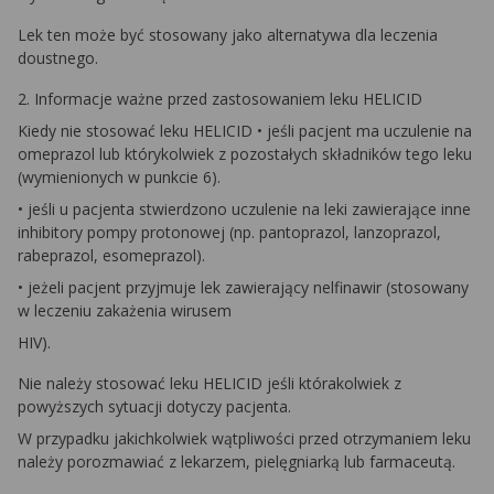
Lek ten może być stosowany jako alternatywa dla leczenia
doustnego.
2. Informacje ważne przed zastosowaniem leku HELICID
Kiedy nie stosować leku HELICID • jeśli pacjent ma uczulenie na
omeprazol lub którykolwiek z pozostałych składników tego leku
(wymienionych w punkcie 6).
• jeśli u pacjenta stwierdzono uczulenie na leki zawierające inne
inhibitory pompy protonowej (np. pantoprazol, lanzoprazol,
rabeprazol, esomeprazol).
• jeżeli pacjent przyjmuje lek zawierający nelfinawir (stosowany
w leczeniu zakażenia wirusem
HIV).
Nie należy stosować leku HELICID jeśli którakolwiek z
powyższych sytuacji dotyczy pacjenta.
W przypadku jakichkolwiek wątpliwości przed otrzymaniem leku
należy porozmawiać z lekarzem, pielęgniarką lub farmaceutą.