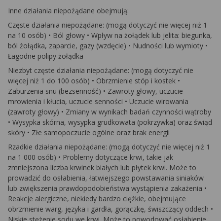
Inne działania niepożądane obejmują:
Częste działania niepożądane: (mogą dotyczyć nie więcej niż 1
na 10 osób) • Ból głowy • Wpływ na żołądek lub jelita: biegunka,
ból żołądka, zaparcie, gazy (wzdęcie) • Nudności lub wymioty •
Łagodne polipy żołądka
Niezbyt częste działania niepożądane: (mogą dotyczyć nie
więcej niż 1 do 100 osób) • Obrzmienie stóp i kostek •
Zaburzenia snu (bezsenność) • Zawroty głowy, uczucie
mrowienia i kłucia, uczucie senności • Uczucie wirowania
(zawroty głowy) • Zmiany w wynikach badań czynności wątroby
• Wysypka skórna, wysypka grudkowata (pokrzywka) oraz świąd
skóry • Złe samopoczucie ogólne oraz brak energii
Rzadkie działania niepożądane: (mogą dotyczyć nie więcej niż 1
na 1 000 osób) • Problemy dotyczące krwi, takie jak
zmniejszona liczba krwinek białych lub płytek krwi. Może to
prowadzić do osłabienia, łatwiejszego powstawania siniaków
lub zwiększenia prawdopodobieństwa wystąpienia zakażenia •
Reakcje alergiczne, niekiedy bardzo ciężkie, obejmujące
obrzmienie warg, języka i gardła, gorączkę, świszczący oddech •
Niskie stężenie sodu we krwi. Może to powodować osłabienie,