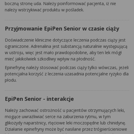
boczną stronę uda. Należy poinformować pacjenta, iż nie
należy wstrzykiwać produktu w pośladek.
Przyjmowanie EpiPen Senior w czasie ciąży
Doświadczenie kliniczne dotyczące leczenia podczas ciąży jest
ograniczone. Adrenalina jest substancją naturalnie występującą
w ustroju, więc jest mało prawdopodobne, aby ten lek mógł
mieć jakikolwiek szkodliwy wpływ na płodność.
Epinefrynę należy stosować podczas ciąży tylko wówczas, jeżeli
potencjalna korzyść z leczenia uzasadnia potencjalne ryzyko dla
płodu.
EpiPen Senior - interakcje
Należy zachować ostrożność u pacjentów otrzymujących leki,
mogące uwrażliwiać serce na zaburzenia rytmu, w tym
glikozydy naparstnicy, rtęciowe leki moczopędne lub chinidynę.
Działanie epinefryny może być nasilane przez trójpierścieniowe