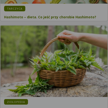
KATEGORIA:
TARCZYCA
Hashimoto – dieta. Co jeść przy chorobie Hashimoto?
KATEGORIA:
ZIOŁOPEDIA