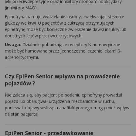
leki przeciwdepresyjne oraz inhibitory monoaminooksydazy
(inhibitory MAO).
Epinefryna hamuje wydzielanie insuliny, zwiększając stężenie
glukozy we krwi. U pacjentów z cukrzycą otrzymujących
epinefrynę może być konieczne zwiększenie dawki insuliny lub
doustnych leków przeciwcukrzycowych.
Uwaga:
Działanie pobudzające receptory ß-adrenergiczne
może być hamowane przez jednoczesne leczenie lekami ß-
adrenolitycznymi.
Czy EpiPen Senior wpływa na prowadzenie
pojazdów ?
Nie zaleca się, aby pacjent po podaniu epinefryny prowadził
pojazd lub obsługiwał urządzenia mechaniczne w ruchu,
ponieważ objawy wstrząsu anafilaktycznego mogą mieć wpływ
na stan pacjenta.
EpiPen Senior - przedawkowanie