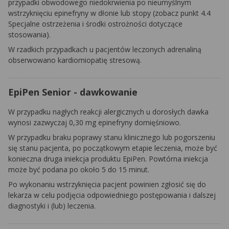
przypadki obwodowego niedokrwienia po nieumyślnym
wstrzyknięciu epinefryny w dłonie lub stopy (zobacz punkt 4.4
Specjalne ostrzeżenia i środki ostrożności dotyczące
stosowania).
W rzadkich przypadkach u pacjentów leczonych adrenaliną
obserwowano kardiomiopatię stresową.
EpiPen Senior - dawkowanie
W przypadku nagłych reakcji alergicznych u dorosłych dawka
wynosi zazwyczaj 0,30 mg epinefryny domięśniowo.
W przypadku braku poprawy stanu klinicznego lub pogorszeniu
się stanu pacjenta, po początkowym etapie leczenia, może być
konieczna druga iniekcja produktu EpiPen. Powtórna iniekcja
może być podana po około 5 do 15 minut.
Po wykonaniu wstrzyknięcia pacjent powinien zgłosić się do
lekarza w celu podjęcia odpowiedniego postępowania i dalszej
diagnostyki i (lub) leczenia.