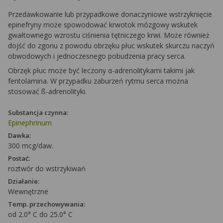
Przedawkowanie lub przypadkowe donaczyniowe wstrzyknięcie
epinefryny może spowodować krwotok mózgowy wskutek
gwałtownego wzrostu ciśnienia tętniczego krwi. Może również
dojść do zgonu z powodu obrzęku płuc wskutek skurczu naczyń
obwodowych i jednoczesnego pobudzenia pracy serca.
Obrzęk płuc może być leczony α-adrenolitykami takimi jak
fentolamina. W przypadku zaburzeń rytmu serca można
stosować ß-adrenolityki.
Substancja czynna:
Epinephrinum
Dawka:
300 mcg/daw.
Postać:
roztwór do wstrzykiwań
Działanie:
Wewnętrzne
Temp. przechowywania:
od 2.0° C do 25.0° C