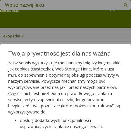
Znajdź lek w swojej okolicy
Koszyk
Lekopedia
EPIPEN SENIOR
Drukuj/Zapisz
Twoja prywatność jest dla nas ważna
Nasz serwis wykorzystuje mechanizmy między innymi takie
jak cookies (ciasteczka), Web Storage i inne, które służą
m.in. do zapewnienia optymalnej obsługi podczas wizyty w
naszym serwisie. Powyższe mechanizmy mogą być
wykorzystywane przez nas jak i przez naszych partnerów.
Część z nich jest niezbędna do prawidłowego działania
serwisu, w tym zapewnienia niezbędnego poziomu
bezpieczeństwa, pozostałe (które możesz kontrolować) są
wykorzystywane do:
obsługi dodatkowych funkcjonalności
EpiPen Senior
usprawniających działanie naszego serwisu,
roztwór do wstrzykiwań
|
300 mcg/daw.
| 2 wstrz. po 2 ml