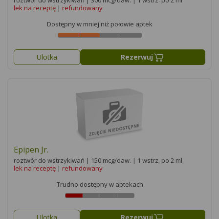
roztwór do wstrzykiwań | 300 mcg/daw. | 1 wstrz. po 2 ml
lek na receptę
|
refundowany
Dostępny w mniej niż połowie aptek
Ulotka
Rezerwuj
Epipen Jr.
roztwór do wstrzykiwań | 150 mcg/daw. | 1 wstrz. po 2 ml
lek na receptę
|
refundowany
Trudno dostępny w aptekach
Ulotka
Rezerwuj