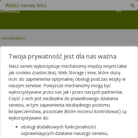
Znajdź lek w swojej okolicy
Koszyk
Lekopedia
ALPHATEX
Drukuj/Zapisz
Twoja prywatność jest dla nas ważna
Nasz serwis wykorzystuje mechanizmy między innymi takie
jak cookies (ciasteczka), Web Storage i inne, które służą
m.in. do zapewnienia optymalnej obsługi podczas wizyty w
naszym serwisie. Powyższe mechanizmy mogą być
wykorzystywane przez nas jak i przez naszych partnerów.
Część z nich jest niezbędna do prawidłowego działania
serwisu, w tym zapewnienia niezbędnego poziomu
bezpieczeństwa, pozostałe (które możesz kontrolować) są
wykorzystywane do:
obsługi dodatkowych funkcjonalności
ALPHAtex Osłona na aparaturę medyczną
usprawniających działanie naszego serwisu,
sterylna w kształcie walca 80 x 150 cm