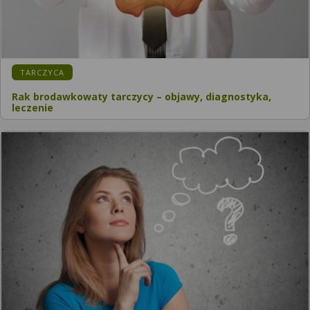
KATEGORIA:
TARCZYCA
Rak brodawkowaty tarczycy – objawy, diagnostyka,
leczenie