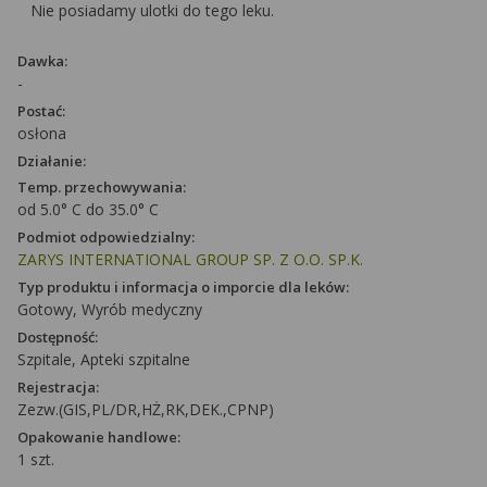
Nie posiadamy ulotki do tego leku.
Dawka:
-
Postać:
osłona
Działanie:
Temp. przechowywania:
od 5.0° C do 35.0° C
Podmiot odpowiedzialny:
ZARYS INTERNATIONAL GROUP SP. Z O.O. SP.K.
Typ produktu i informacja o imporcie dla leków:
Gotowy, Wyrób medyczny
Dostępność:
Szpitale, Apteki szpitalne
Rejestracja:
Zezw.(GIS,PL/DR,HŻ,RK,DEK.,CPNP)
Opakowanie handlowe:
1 szt.