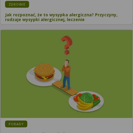
KATEGORIA:
ZDROWIE
Jak rozpoznać, że to wysypka alergiczna? Przyczyny,
rodzaje wysypki alergicznej, leczenie
KATEGORIA:
PORADY