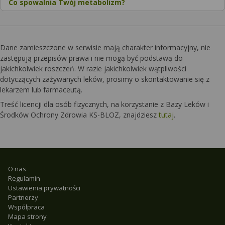
Co spowalnia Twój metabolizm?
Dane zamieszczone w serwisie mają charakter informacyjny, nie
zastępują przepisów prawa i nie mogą być podstawą do
jakichkolwiek roszczeń. W razie jakichkolwiek wątpliwości
dotyczących zażywanych leków, prosimy o skontaktowanie się z
lekarzem lub farmaceutą.
Treść licencji dla osób fizycznych, na korzystanie z Bazy Leków i
Środków Ochrony Zdrowia KS-BLOZ, znajdziesz
tutaj
.
O nas
Regulamin
Ustawienia prywatności
Partnerzy
Współpraca
Mapa strony