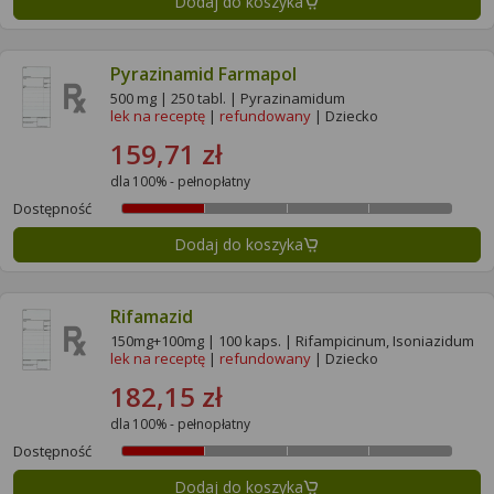
Dodaj do koszyka
Pyrazinamid Farmapol
500 mg | 250 tabl. | Pyrazinamidum
lek na receptę
|
refundowany
| Dziecko
159,71 zł
dla 100% - pełnopłatny
Dostępność
Dodaj do koszyka
Rifamazid
150mg+100mg | 100 kaps. | Rifampicinum, Isoniazidum
lek na receptę
|
refundowany
| Dziecko
182,15 zł
dla 100% - pełnopłatny
Dostępność
Dodaj do koszyka