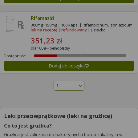
Rifamazid
300mg+150mg | 100 kaps. | Rifampicinum, Isoniazidum
lek na receptę
|
refundowany
| Dziecko
351,23 zł
dla 100% - pełnopłatny
Dostępność
Dodaj do koszyka
Leki przeciwprątkowe (leki na gruźlicę)
Co to jest gruźlica?
Gruźlica jest zaliczana do bakteryjnych chorób zakaźnych w