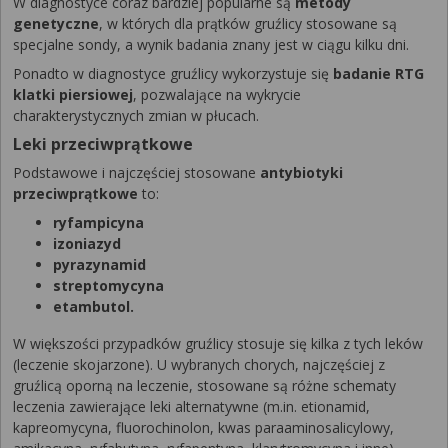
W diagnostyce coraz bardziej popularne są
metody
genetyczne
, w których dla prątków gruźlicy stosowane są
specjalne sondy, a wynik badania znany jest w ciągu kilku dni.
Ponadto w diagnostyce gruźlicy wykorzystuje się
badanie RTG
klatki piersiowej
, pozwalające na wykrycie
charakterystycznych zmian w płucach.
Leki przeciwprątkowe
Podstawowe i najczęściej stosowane
antybiotyki
przeciwprątkowe
to:
ryfampicyna
izoniazyd
pyrazynamid
streptomycyna
etambutol.
W większości przypadków gruźlicy stosuje się kilka z tych leków
(leczenie skojarzone). U wybranych chorych, najczęściej z
gruźlicą oporną na leczenie, stosowane są różne schematy
leczenia zawierające leki alternatywne (m.in. etionamid,
kapreomycyna, fluorochinolon, kwas paraaminosalicylowy,