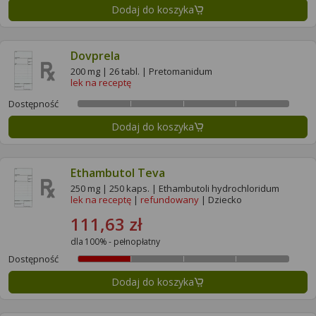
Dodaj do koszyka
Dovprela
200 mg | 26 tabl. | Pretomanidum
lek na receptę
Dostępność
Dodaj do koszyka
Ethambutol Teva
250 mg | 250 kaps. | Ethambutoli hydrochloridum
lek na receptę
|
refundowany
| Dziecko
111,63 zł
dla 100% - pełnopłatny
Dostępność
Dodaj do koszyka