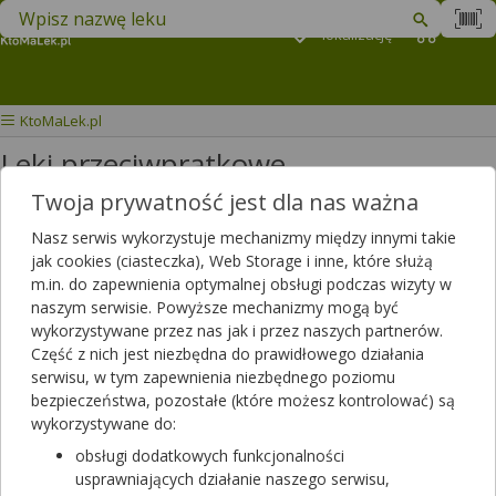
Znajdź lek w swojej okolicy
Podaj
lokalizację
Koszyk
M
KtoMaLek.pl
Leki przeciwprątkowe
Twoja prywatność jest dla nas ważna
Wybierz grupę produktów
Nasz serwis wykorzystuje mechanizmy między innymi takie
jak cookies (ciasteczka), Web Storage i inne, które służą
W tej kategorii znajdziesz leki przeciwprątkowe stosowane w
m.in. do zapewnienia optymalnej obsługi podczas wizyty w
leczeniu gruźnicy, trądu i innych chorób wywyołanych przez prątki.
naszym serwisie. Powyższe mechanizmy mogą być
wykorzystywane przez nas jak i przez naszych partnerów.
Filtrowanie
Część z nich jest niezbędna do prawidłowego działania
serwisu, w tym zapewnienia niezbędnego poziomu
Filtrowanie
bezpieczeństwa, pozostałe (które możesz kontrolować) są
Wyniki wyszukiwania
(11)
wykorzystywane do:
obsługi dodatkowych funkcjonalności
Wyczyść filtry
usprawniających działanie naszego serwisu,