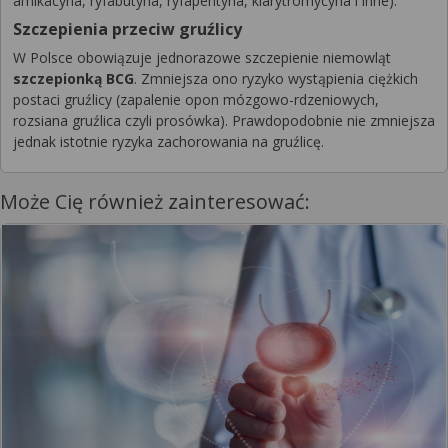
amikacyna, ryfabutyna, ryfapentyna, klarytromycyna i inne).
Szczepienia przeciw gruźlicy
W Polsce obowiązuje jednorazowe szczepienie niemowląt
szczepionką BCG
. Zmniejsza ono ryzyko wystąpienia ciężkich
postaci gruźlicy (zapalenie opon mózgowo-rdzeniowych,
rozsiana gruźlica czyli prosówka). Prawdopodobnie nie zmniejsza
jednak istotnie ryzyka zachorowania na gruźlicę.
Może Cię również zainteresować: