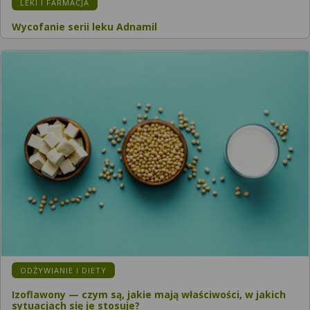
LEKI I FARMACJA
Wycofanie serii leku Adnamil
ODŻYWIANIE I DIETY
Izoflawony — czym są, jakie mają właściwości, w jakich
sytuacjach się je stosuje?