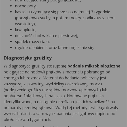
nocne poty,
kaszel utrzymujący się przez co najmniej 3 tygodnie
(początkowo suchy, a potem mokry z odkrztuszaniem
wydzieliny),
krwioplucie,
duszność i ból w klatce piersiowej,
spadek masy ciała,
ogólne osłabienie oraz łatwe męczenie się.
Diagnostyka gruźlicy
W diagnostyce gruźlicy stosuje się
badanie mikrobiologiczne
polegające na hodowli prątków z materiału pobranego od
chorego lub rozmaz. Materiał do badania pobierany jest
zazwyczaj z: plwociny, wydzieliny oskrzelowej, moczu
(podejrzenie gruźlicy narządów moczowo-płciowych) lub
popłuczyn żołądkowych na czczo. Hodowane prątki są
identyfikowane, a następnie określana jest ich wrażliwość na
preparaty przeciwprątkowe. Wadą tej metody jest długotrwały
wzrost bakterii, a sam wynik badania jest gotowy dopiero po
około sześciu tygodniach.