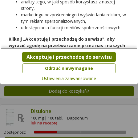
analizy tego, w jaki sposób korzystasz z naszej
strony,
Capastat
marketingu bezpośredniego i wyświetlania reklam, w
1 g | 1 fiol.s.subs. | Capreomycinum
lek na receptę
tym reklam spersonalizowanych,
udostępniania funkcji mediów społecznościowych.
Dostępność
Kliknij „Akceptuję i przechodzę do serwisu", aby
Dodaj do koszyka
wyrazić zgodę na przetwarzanie przez nas i naszych
partnerów Twoich danych w powyższych celach.
Akceptuję i przechodzę do serwisu
Dapson Fatol
Pamiętaj, że wyrażenie zgody jest dobrowolne, a wyrażoną
50 mg | 100 tabl. | Dapsonum
zgodę możesz w każdej chwili cofnąć, możesz też wycofać
Odrzuć niewymagane
lek na receptę
zgodę na przetwarzanie Twoich danych tylko w niektórych
Ustawienia zaawansowane
celach. Jeżeli chcesz dowiedzieć się więcej lub chcesz
Dostępność
przeprowadzić konfigurację szczegółową, to możesz tego
Dodaj do koszyka
dokonać za pomocą „Ustawień zaawansowanych".
Więcej informacji na temat wykorzystywania narzędzi
zewnętrznych w naszym serwisie znajdziesz w
Regulaminie
Disulone
Serwisu
.
100 mg | 100 tabl. | Dapsonum
lek na receptę
Dostępność