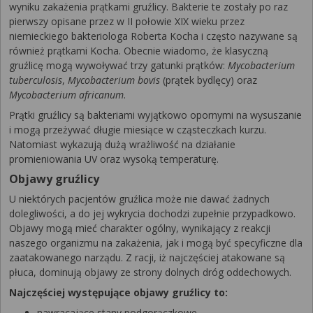
wyniku zakażenia prątkami gruźlicy. Bakterie te zostały po raz
pierwszy opisane przez w II połowie XIX wieku przez
niemieckiego bakteriologa Roberta Kocha i często nazywane są
również prątkami Kocha. Obecnie wiadomo, że klasyczną
gruźlicę mogą wywoływać trzy gatunki prątków:
Mycobacterium
tuberculosis
,
Mycobacterium bovis
(prątek bydlęcy) oraz
Mycobacterium africanum
.
Prątki gruźlicy są bakteriami wyjątkowo opornymi na wysuszanie
i mogą przeżywać długie miesiące w cząsteczkach kurzu.
Natomiast wykazują dużą wrażliwość na działanie
promieniowania UV oraz wysoką temperaturę.
Objawy gruźlicy
U niektórych pacjentów gruźlica może nie dawać żadnych
dolegliwości, a do jej wykrycia dochodzi zupełnie przypadkowo.
Objawy mogą mieć charakter ogólny, wynikający z reakcji
naszego organizmu na zakażenia, jak i mogą być specyficzne dla
zaatakowanego narządu. Z racji, iż najczęściej atakowane są
płuca, dominują objawy ze strony dolnych dróg oddechowych.
Najczęściej występujące objawy gruźlicy to:
nawracające stany podgorączkowe,