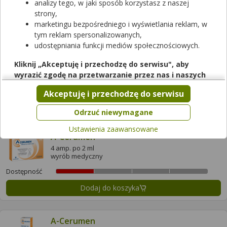
Wyniki wyszukiwania
(97)
analizy tego, w jaki sposób korzystasz z naszej
strony,
marketingu bezpośredniego i wyświetlania reklam, w
Wyczyść filtry
tym reklam spersonalizowanych,
udostępniania funkcji mediów społecznościowych.
4WAXclean Spray do higieny uszu
20 ml
Kliknij „Akceptuję i przechodzę do serwisu", aby
wyrób medyczny
wyrazić zgodę na przetwarzanie przez nas i naszych
partnerów Twoich danych w powyższych celach.
Dostępność
Akceptuję i przechodzę do serwisu
Pamiętaj, że wyrażenie zgody jest dobrowolne, a wyrażoną
Dodaj do koszyka
zgodę możesz w każdej chwili cofnąć, możesz też wycofać
Odrzuć niewymagane
zgodę na przetwarzanie Twoich danych tylko w niektórych
Ustawienia zaawansowane
celach. Jeżeli chcesz dowiedzieć się więcej lub chcesz
A-Cerumen
przeprowadzić konfigurację szczegółową, to możesz tego
4 amp. po 2 ml
dokonać za pomocą „Ustawień zaawansowanych".
wyrób medyczny
Więcej informacji na temat wykorzystywania narzędzi
Dostępność
zewnętrznych w naszym serwisie znajdziesz w
Regulaminie
Dodaj do koszyka
Serwisu
.
A-Cerumen