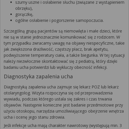
szumy uszne i osłabienie słuchu (związane z wystąpieniem
obrzęku),
gorączkę,
ogólne osłabienie i pogorszenie samopoczucia.
Szczególną grupą pacjentów są niemowlęta i małe dzieci, które
nie są w stanie jednoznacznie komunikować się z rodzicem. W
tym przypadku zwracamy uwagę na objawy niespecyficzne, takie
jak zwiększona drażliwość, częstszy płacz, brak apetytu,
podwyższenie temperatury ciała, a także biegunka. W tej sytuacji
należy niezwłocznie skontaktować się z pediatrą, który dzięki
badaniu ucha potwierdzi lub wykluczy obecność infekcji.
Diagnostyka zapalenia ucha
Diagnostyką zapalenia ucha zajmuje się lekarz POZ lub lekarz
otolaryngolog. Wizyta rozpoczyna się od przeprowadzenia
wywiadu, podczas którego ustala się zakres i czas trwania
objawów. Następnie konieczne jest badanie przedmiotowe przy
użyciu otoskopu, narzędzia umożliwiającego obejrzenie wnętrza
ucha i ocenę jego stanu zdrowia.
Jeśli infekcje ucha mają charakter nawrotowy (występują min. 3