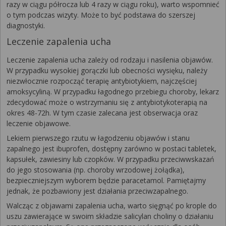
razy w ciągu półrocza lub 4 razy w ciągu roku), warto wspomnieć
o tym podczas wizyty. Może to być podstawa do szerszej
diagnostyki.
Leczenie zapalenia ucha
Leczenie zapalenia ucha zależy od rodzaju i nasilenia objawów.
W przypadku wysokiej gorączki lub obecności wysięku, należy
niezwłocznie rozpocząć terapię antybiotykiem, najczęściej
amoksycyliną. W przypadku łagodnego przebiegu choroby, lekarz
zdecydować może o wstrzymaniu się z antybiotykoterapią na
okres 48-72h. W tym czasie zalecana jest obserwacja oraz
leczenie objawowe.
Lekiem pierwszego rzutu w łagodzeniu objawów i stanu
zapalnego jest ibuprofen, dostępny zarówno w postaci tabletek,
kapsułek, zawiesiny lub czopków. W przypadku przeciwwskazań
do jego stosowania (np. choroby wrzodowej żołądka),
bezpieczniejszym wyborem będzie paracetamol. Pamiętajmy
jednak, że pozbawiony jest działania przeciwzapalnego.
Walcząc z objawami zapalenia ucha, warto sięgnąć po krople do
uszu zawierające w swoim składzie salicylan choliny o działaniu