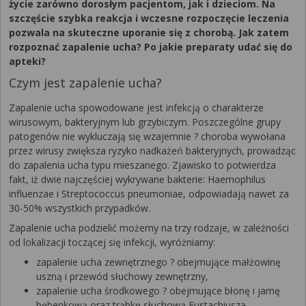
życie zarówno dorosłym pacjentom, jak i dzieciom. Na
szczęście szybka reakcja i wczesne rozpoczęcie leczenia
pozwala na skuteczne uporanie się z chorobą. Jak zatem
rozpoznać zapalenie ucha? Po jakie preparaty udać się do
apteki?
Czym jest zapalenie ucha?
Zapalenie ucha spowodowane jest infekcją o charakterze
wirusowym, bakteryjnym lub grzybiczym. Poszczególne grupy
patogenów nie wykluczają się wzajemnie ? choroba wywołana
przez wirusy zwiększa ryzyko nadkażeń bakteryjnych, prowadząc
do zapalenia ucha typu mieszanego. Zjawisko to potwierdza
fakt, iż dwie najczęściej wykrywane bakterie: Haemophilus
influenzae i Streptococcus pneumoniae, odpowiadają nawet za
30-50% wszystkich przypadków.
Zapalenie ucha podzielić możemy na trzy rodzaje, w zależności
od lokalizacji toczącej się infekcji, wyróżniamy:
zapalenie ucha zewnętrznego ? obejmujące małżowinę
uszną i przewód słuchowy zewnętrzny,
zapalenie ucha środkowego ? obejmujące błonę i jamę
bębenkową oraz trąbkę słuchową Eustachiusza,