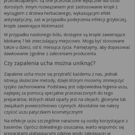
przeciwzapalnym. Są one przeznaczone wyłącznie dla osób
dorosłych. Innym rozwiązaniem jest zastosowanie kropli z
wyciągiem z drzewa herbacianego, wykazującym efekt
antyseptyczny, zaś w przypadku podejrzenia infekcji grzybiczej,
krople zawierające klotrimazol.
W przypadku nasilonego bólu, dostępne są krople zawierające
lidokainę ? lek znieczulający miejscowo. Mogą być stosowane
także u dzieci, od 6. miesiąca życia. Pamiętajmy, aby dopasować
dawkowanie zgodnie z zaleceniami producenta.
Czy zapalenia ucha można uniknąć?
Zapalenie ucha może się przytrafić każdemu z nas, jednak
istnieją skuteczne metody, dzięki którym możemy zmniejszyć
ryzyko zachorowania. Podstawą jest odpowiednia higiena uszu,
najlepiej za pomocą specjalnie przeznaczonych do tego
preparatów, których skład oparty jest na olejach, glicerynie lub
związkach powierzchniowo czynnych. Absolutnie nie należy
czyścić uszu patyczkiem kosmetycznym!
Na infekcje uszu szczególnie narażone są osoby korzystające z
basenów. Oprócz dokładnego osuszania, warto wspomóc się
preparatami ułatwiającymi odpływ wody zalegającej w