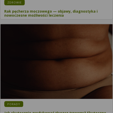
ZDROWIE
Rak pęcherza moczowego — objawy, diagnostyka i
nowoczesne możliwości leczenia
PORADY
Jak skutecznie zredukować tłuszcz trzewny? Skuteczne