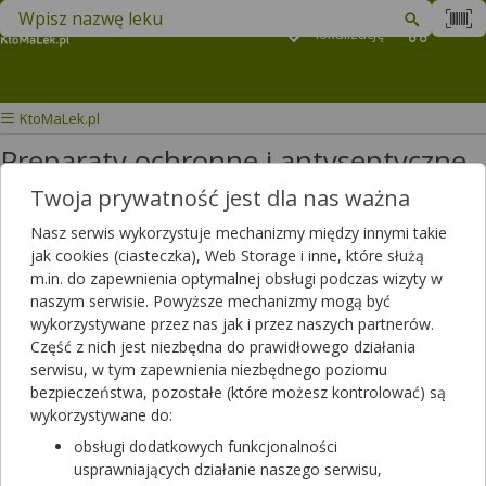
Znajdź lek w swojej okolicy
Podaj
lokalizację
Koszyk
M
KtoMaLek.pl
Preparaty ochronne i antyseptyczne -
ucho
Twoja prywatność jest dla nas ważna
Nasz serwis wykorzystuje mechanizmy między innymi takie
Wybierz grupę produktów
jak cookies (ciasteczka), Web Storage i inne, które służą
m.in. do zapewnienia optymalnej obsługi podczas wizyty w
naszym serwisie. Powyższe mechanizmy mogą być
W tej kategorii znajdziesz produkty stosowanie przy zakażeniach i
wykorzystywane przez nas jak i przez naszych partnerów.
stanach zapalnych ucha, preparaty kojące podrażnienia oraz
Część z nich jest niezbędna do prawidłowego działania
wykorzystywane w higienie uszu. Dostępne w postaci kropli, płynu i
serwisu, w tym zapewnienia niezbędnego poziomu
emulsji do uszu.
bezpieczeństwa, pozostałe (które możesz kontrolować) są
Filtrowanie
wykorzystywane do:
obsługi dodatkowych funkcjonalności
Filtrowanie
usprawniających działanie naszego serwisu,