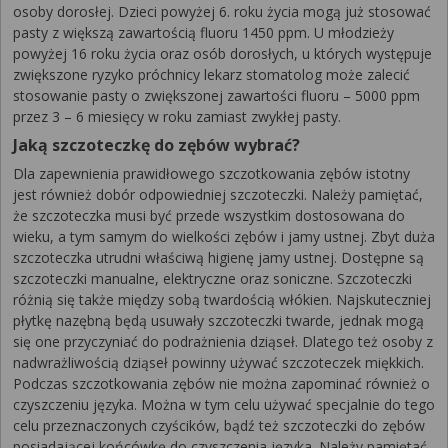
osoby dorosłej. Dzieci powyżej 6. roku życia mogą już stosować
pasty z większą zawartością fluoru 1450 ppm. U młodzieży
powyżej 16 roku życia oraz osób dorosłych, u których występuje
zwiększone ryzyko próchnicy lekarz stomatolog może zalecić
stosowanie pasty o zwiększonej zawartości fluoru – 5000 ppm
przez 3 – 6 miesięcy w roku zamiast zwykłej pasty.
Jaką szczoteczkę do zębów wybrać?
Dla zapewnienia prawidłowego szczotkowania zębów istotny
jest również dobór odpowiedniej szczoteczki. Należy pamiętać,
że szczoteczka musi być przede wszystkim dostosowana do
wieku, a tym samym do wielkości zębów i jamy ustnej. Zbyt duża
szczoteczka utrudni właściwą higienę jamy ustnej. Dostępne są
szczoteczki manualne, elektryczne oraz soniczne. Szczoteczki
różnią się także między sobą twardością włókien. Najskuteczniej
płytkę nazębną będą usuwały szczoteczki twarde, jednak mogą
się one przyczyniać do podrażnienia dziąseł. Dlatego też osoby z
nadwrażliwością dziąseł powinny używać szczoteczek miękkich.
Podczas szczotkowania zębów nie można zapominać również o
czyszczeniu języka. Można w tym celu używać specjalnie do tego
celu przeznaczonych czyścików, bądź też szczoteczki do zębów
posiadającej końcówkę do czyszczenia języka. Należy pamiętać