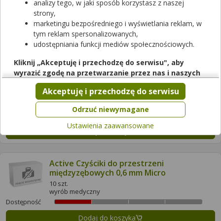
analizy tego, w jaki sposób korzystasz z naszej
6 szt.
strony,
wyrób medyczny
marketingu bezpośredniego i wyświetlania reklam, w
Dostępność
tym reklam spersonalizowanych,
Dodaj do koszyka
udostępniania funkcji mediów społecznościowych.
Kliknij „Akceptuję i przechodzę do serwisu", aby
wyrazić zgodę na przetwarzanie przez nas i naszych
Active Czyściki do przestrzeni
partnerów Twoich danych w powyższych celach.
międzyzębowych 0,6 mm
Akceptuję i przechodzę do serwisu
6 szt.
Pamiętaj, że wyrażenie zgody jest dobrowolne, a wyrażoną
wyrób medyczny
zgodę możesz w każdej chwili cofnąć, możesz też wycofać
Odrzuć niewymagane
Dostępność
zgodę na przetwarzanie Twoich danych tylko w niektórych
Ustawienia zaawansowane
celach. Jeżeli chcesz dowiedzieć się więcej lub chcesz
Dodaj do koszyka
przeprowadzić konfigurację szczegółową, to możesz tego
dokonać za pomocą „Ustawień zaawansowanych".
Active Czyściki do przestrzeni
Więcej informacji na temat wykorzystywania narzędzi
międzyzębowych 0,6 mm Micro
zewnętrznych w naszym serwisie znajdziesz w
Regulaminie
10 szt.
Serwisu
.
wyrób medyczny
Dostępność
Dodaj do koszyka