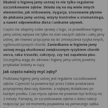
Dbałość o higienę jamy ustnej to nie tylko regularne
szczotkowanie zębów. Składa się na nią wiele innych
elementów, jak nitkowanie, irygacja, stosowanie płynów
do płukania jamy ustnej, wizyty kontrolne u stomatologa,
a nawet odpowiednia dieta i unikanie używek.
Często nie zdajemy sobie sprawy z tego, że prawidłowa higieny
jamy ustnej wpływa nie tylko na stan naszych zębów i całej jamy
ustnej, ale również przyczynia się do zmniejszenia ryzyka innych,
ogólnoustrojowych chorób.
Zaniedbania w higienie jamy
ustnej mogą skutkować zwiększonym ryzykiem chorób
serca, raka trzustki, cukrzycy, czy też zapalenia płuc.
Szczególną wagę do zdrowia i higieny jamy ustnej powinny
przykładać kobiety w ciąży.
Jak często należy myć zęby?
Podstawą higieny jamy ustnej jest regularne szczotkowanie
zębów. Czynność ta powinna być przez Ciebie powtarzana
przynajmniej dwa razy dziennie, a najlepiej dodatkowo po
każdym posiłku. Czas mycia zębów nie powinien być krótszy niż
2 minuty. Pamiętaj, że szczotkowanie zębów u dzieci należy
rozpocząć już od momentu pojawienia się pierwszego ząbka.