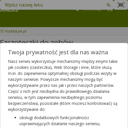
Znajdź lek w swojej okolicy
Podaj
lokalizację
Koszyk
M
KtoMaLek.pl
Szczoteczki do zębów
Twoja prywatność jest dla nas ważna
Wybierz grupę produktów
Nasz serwis wykorzystuje mechanizmy między innymi takie
jak cookies (ciasteczka), Web Storage i inne, które służą
Filtrowanie
m.in. do zapewnienia optymalnej obsługi podczas wizyty w
naszym serwisie. Powyższe mechanizmy mogą być
Filtrowanie
wykorzystywane przez nas jak i przez naszych partnerów.
Część z nich jest niezbędna do prawidłowego działania
Wyniki wyszukiwania
(814)
serwisu, w tym zapewnienia niezbędnego poziomu
bezpieczeństwa, pozostałe (które możesz kontrolować) są
Wyczyść filtry
wykorzystywane do:
obsługi dodatkowych funkcjonalności
Active Czyściki do przestrzeni
usprawniających działanie naszego serwisu,
międzyzębowych 0,45 mm