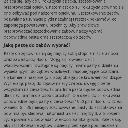
Zaleca się, aby do 8. roku życia dziecka, szczotkowanie
przeprowadzał opiekun, natomiast do 10. roku życia powinno się
ono odbywać pod nadzorem opiekuna. Szczotkowanie zębów
pozwala na usunięcie płytki nazębnej i resztek pokarmów, co
zapobiega powstawaniu próchnicy. Aby prawidłowo
przeprowadzać szczotkowanie zębów, należy wybrać
odpowiednią pastę oraz szczoteczkę do zębów.
Jaką pastę do zębów wybrać?
Pasty do zębów różnią się między sobą stopniem ścieralności
oraz zawartością fluoru. Mogą się również różnić
właściwościami. Dostępne są między innymi pasty o działaniu
wybielającym, do zębów wrażliwych, zapobiegające osadzaniu
się kamienia nazębnego lub zapobiegające krwawieniom dziąseł.
Wybierając pastę do zębów należy zwrócić uwagę przede
wszystkim na zawartość fluoru. Inna pasta będzie odpowiednia
dla dzieci, a inna dla osób dorosłych. Dla dzieci do 6. roku życia
odpowiednie będą pasty o zawartości 1000 ppm fluoru. U dzieci
w wieku 6 – 36 miesięcy ilość używanej pasty do szczotkowania
powinna być śladowa, natomiast u dzieci między 3. a 6. rokiem
życia powinna odpowiadać wielkości ziarnka grochu. Zaleca się,
aby szczotkowanie zębów u dzieci przebiegało pod nadzorem