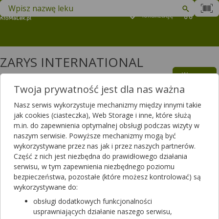
Znajdź lek w swojej okolicy
Podaj
lokalizację
Koszyk
M
ZARYS INTERNATIONAL
GROUP SP. Z O.O. SP.K. –
Wszyscy
producenci
Twoja prywatność jest dla nas ważna
leki oraz suplementy diety
Nasz serwis wykorzystuje mechanizmy między innymi takie
Filtrowanie
jak cookies (ciasteczka), Web Storage i inne, które służą
m.in. do zapewnienia optymalnej obsługi podczas wizyty w
Filtrowanie
naszym serwisie. Powyższe mechanizmy mogą być
wykorzystywane przez nas jak i przez naszych partnerów.
Wyniki wyszukiwania
(647)
Część z nich jest niezbędna do prawidłowego działania
serwisu, w tym zapewnienia niezbędnego poziomu
Wyczyść filtry
bezpieczeństwa, pozostałe (które możesz kontrolować) są
wykorzystywane do:
Nonvi Lux Kompresy niejałowe włókninowe
obsługi dodatkowych funkcjonalności
4 warstwowe 30G 10 x 10 cm
usprawniających działanie naszego serwisu,