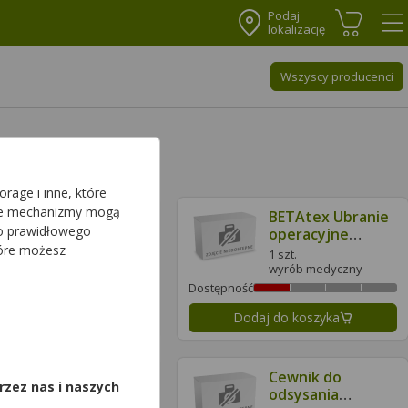
Podaj
lokalizację
Koszyk
Me
Wszyscy producenci
rage i inne, które
sze mechanizmy mogą
BETAtex Ubranie
BETAtex Ubranie
do prawidłowego
dla bloku
operacyjne
operacyjnego
niejałowe
tóre możesz
1 szt.
1 szt.
niejałowe
włókninowe
wyrób medyczny
wyrób medyczny
włókninowe
jednorazowego
ć
Dostępność
jednorazowego
użytku niebieskie
daj do koszyka
Dodaj do koszyka
użytku niebieskie
L
,
XL
Cewnik do
Cewnik do
rzez nas i naszych
odsysania
odsysania