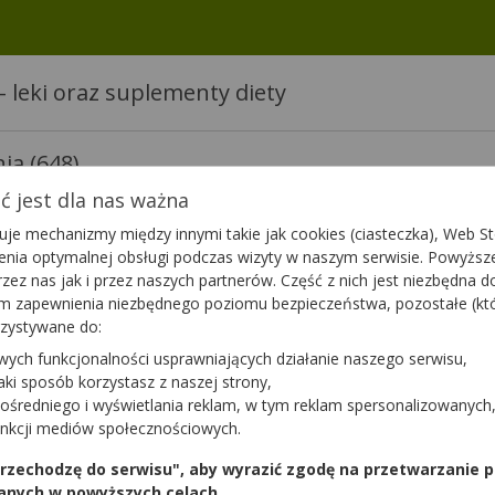
 leki oraz suplementy diety
nia
(648)
 jest dla nas ważna
je mechanizmy między innymi takie jak cookies (ciasteczka), Web Sto
ienia optymalnej obsługi podczas wizyty w naszym serwisie. Powyż
BETAtex
zez nas jak i przez naszych partnerów. Część z nich jest niezbędna 
adło
Spodenki do
kolonoskopii
tym zapewnienia niezbędnego poziomu bezpieczeństwa, pozostałe (k
10 szt.
e
niejałowe
czny
wyrób medyczny
rzystywane do:
owego
włókninowe
Dostępność
Dostępnoś
wych funkcjonalności usprawniających działanie naszego serwisu,
 x 140
granatowe
jaki sposób korzystasz z naszej strony,
a
Dodaj do koszyka
Do
m2
rozmiar
ośredniego i wyświetlania reklam, w tym reklam spersonalizowanych
uniwersalny
unkcji mediów społecznościowych.
o
Cewnik do odsys.
 przechodzę do serwisu", aby wyrazić zgodę na przetwarzanie p
wanego
CH14 60cm
anych w powyższych celach.