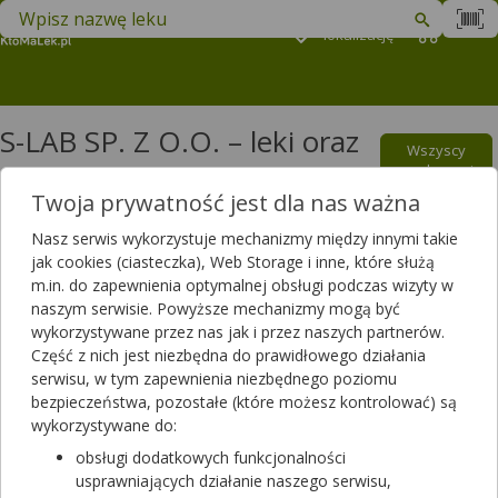
Znajdź lek w swojej okolicy
Podaj
lokalizację
Koszyk
M
S-LAB SP. Z O.O. – leki oraz
Wszyscy
suplementy diety
producenci
Twoja prywatność jest dla nas ważna
Filtrowanie
Nasz serwis wykorzystuje mechanizmy między innymi takie
jak cookies (ciasteczka), Web Storage i inne, które służą
Filtrowanie
m.in. do zapewnienia optymalnej obsługi podczas wizyty w
Wyniki wyszukiwania
(118)
naszym serwisie. Powyższe mechanizmy mogą być
wykorzystywane przez nas jak i przez naszych partnerów.
Część z nich jest niezbędna do prawidłowego działania
Wyczyść filtry
serwisu, w tym zapewnienia niezbędnego poziomu
bezpieczeństwa, pozostałe (które możesz kontrolować) są
Zuma Świetlik Pure
wykorzystywane do:
10 ml
obsługi dodatkowych funkcjonalności
wyrób medyczny
usprawniających działanie naszego serwisu,
Dostępność