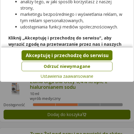
analizy tego, w jaki sposób korzystasz z naszej
strony,
Dodaj do koszyka
marketingu bezpośredniego i wyświetlania reklam, w
tym reklam spersonalizowanych,
udostępniania funkcji mediów społecznościowych.
Zuma Ulga Dla Oczy 0,2% Krople z
hialuronianem sodu
Kliknij „Akceptuję i przechodzę do serwisu", aby
10 ml
wyrazić zgodę na przetwarzanie przez nas i naszych
wyrób medyczny
partnerów Twoich danych w powyższych celach.
Dostępność
Akceptuję i przechodzę do serwisu
Pamiętaj, że wyrażenie zgody jest dobrowolne, a wyrażoną
Dodaj do koszyka
zgodę możesz w każdej chwili cofnąć, możesz też wycofać
Odrzuć niewymagane
zgodę na przetwarzanie Twoich danych tylko w niektórych
Ustawienia zaawansowane
celach. Jeżeli chcesz dowiedzieć się więcej lub chcesz
Zuma Ulga Dla Oczy 0,4% Krople z
przeprowadzić konfigurację szczegółową, to możesz tego
hialuronianem sodu
dokonać za pomocą „Ustawień zaawansowanych".
10 ml
wyrób medyczny
Więcej informacji na temat wykorzystywania narzędzi
Dostępność
zewnętrznych w naszym serwisie znajdziesz w
Regulaminie
Serwisu
.
Dodaj do koszyka