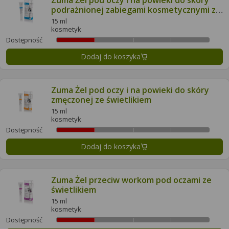
Zuma Żel pod oczy i na powieki do skóry
podrażnionej zabiegami kosmetycznymi ze
świetlikiem
15 ml
kosmetyk
Dostępność
Dodaj do koszyka
Zuma Żel pod oczy i na powieki do skóry
zmęczonej ze świetlikiem
15 ml
kosmetyk
Dostępność
Dodaj do koszyka
Zuma Żel przeciw workom pod oczami ze
świetlikiem
15 ml
kosmetyk
Dostępność