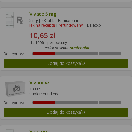
Vivace 5 mg
5 mg | 28 tabl. | Ramiprilum
lek na receptę
|
refundowany
| Dziecko
10,65 zł
dla 100% - pełnopłatny
Ten lek posiada
zamienniki
Dostępność
Dodaj do koszyka
Vivomixx
10 szt.
suplement diety
Dostępność
Dodaj do koszyka
Vizarsin