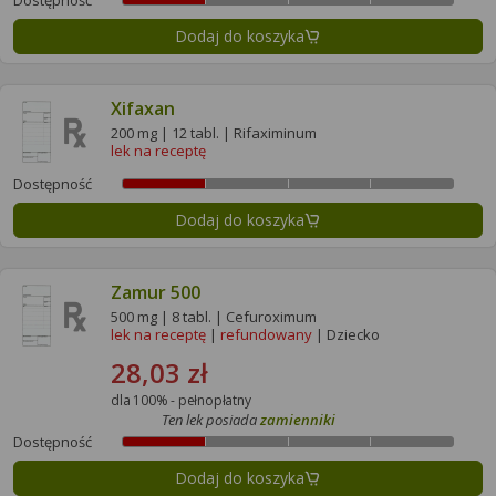
Dodaj do koszyka
Xifaxan
200 mg | 12 tabl. | Rifaximinum
lek na receptę
Dostępność
Dodaj do koszyka
Zamur 500
500 mg | 8 tabl. | Cefuroximum
lek na receptę
|
refundowany
| Dziecko
28,03 zł
dla 100% - pełnopłatny
Ten lek posiada
zamienniki
Dostępność
Dodaj do koszyka