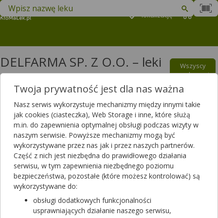
Znajdź lek w swojej okolicy
Podaj
lokalizację
Koszyk
M
DELFARMA SP. Z O.O. – leki
Wszyscy
oraz suplementy diety
producenci
Twoja prywatność jest dla nas ważna
Filtrowanie
Nasz serwis wykorzystuje mechanizmy między innymi takie
jak cookies (ciasteczka), Web Storage i inne, które służą
Filtrowanie
m.in. do zapewnienia optymalnej obsługi podczas wizyty w
Wyniki wyszukiwania
(174)
naszym serwisie. Powyższe mechanizmy mogą być
wykorzystywane przez nas jak i przez naszych partnerów.
Część z nich jest niezbędna do prawidłowego działania
Wyczyść filtry
serwisu, w tym zapewnienia niezbędnego poziomu
bezpieczeństwa, pozostałe (które możesz kontrolować) są
Vilpin
wykorzystywane do:
10 mg | 28 tabl. | Amlodipinum
obsługi dodatkowych funkcjonalności
lek na receptę
usprawniających działanie naszego serwisu,
Dostępność