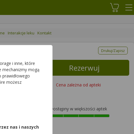
Koszyk
ane
Interakcje leku
Kontakt
Drukuj/Zapisz
rage i inne, które
Rezerwuj
sze mechanizmy mogą
do prawidłowego
tóre możesz
Cena zależna od apteki
Dostępny w większości aptek
,
rzez nas i naszych