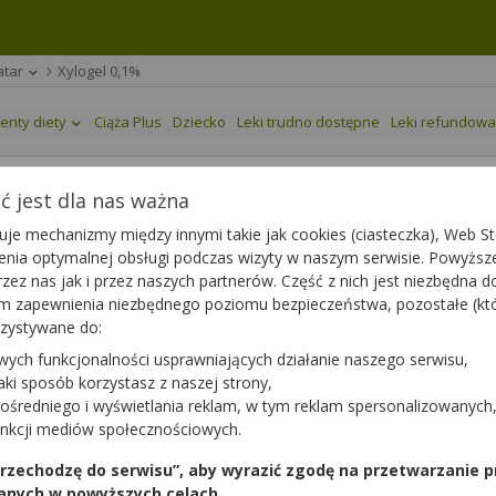
atar
Xylogel 0,1%
enty diety
Ciąża Plus
Dziecko
Leki trudno dostępne
Leki refundow
 jest dla nas ważna
je mechanizmy między innymi takie jak cookies (ciasteczka), Web Sto
ienia optymalnej obsługi podczas wizyty w naszym serwisie. Powyż
g | 15 ml
zez nas jak i przez naszych partnerów. Część z nich jest niezbędna 
tym zapewnienia niezbędnego poziomu bezpieczeństwa, pozostałe (k
rzystywane do:
wych funkcjonalności usprawniających działanie naszego serwisu,
jaki sposób korzystasz z naszej strony,
ośredniego i wyświetlania reklam, w tym reklam spersonalizowanych
unkcji mediów społecznościowych.
 przechodzę do serwisu”, aby wyrazić zgodę na przetwarzanie p
anych w powyższych celach.