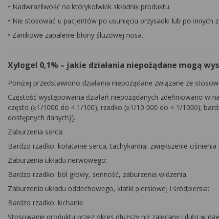
• Nadwrażliwość na którykolwiek składnik produktu.
• Nie stosować u pacjentów po usunięciu przysadki lub po innych 
• Zanikowe zapalenie błony śluzowej nosa.
Xylogel 0,1% – jakie działania niepożądane mogą wys
Poniżej przedstawiono działania niepożądane związane ze stosow
Częstość występowania działań niepożądanych zdefiniowano w nast
często (≥1/1000 do < 1/100); rzadko (≥1/10 000 do < 1/1000); bar
dostępnych danych)].
Zaburzenia serca:
Bardzo rzadko: kołatanie serca, tachykardia, zwiększenie ciśnieni
Zaburzenia układu nerwowego:
Bardzo rzadko: ból głowy, senność, zaburzenia widzenia.
Zaburzenia układu oddechowego, klatki piersiowej i śródpiersia:
Bardzo rzadko: kichanie.
Stosowanie produktu przez okres dłuższy niż zalecany i (lub) w