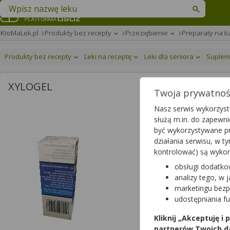
Znajdź lek w swojej okolicy
KtoMaLek.pl
Produkty bez recepty
Przeziębienie
Preparaty na k
Produkty bez recepty
Leki na receptę
Leki dla seniora
Suplem
XYLOGEL
Twoja prywatność
Xylogel 0,1%
Nasz serwis wykorzystu
służą m.in. do zapewn
żel do nosa
|
1 mg/g
| 10 
być wykorzystywane pr
lek dostępny bez recepty
działania serwisu, w 
kontrolować) są wyko
obsługi dodatko
analizy tego, w 
marketingu bezp
udostępniania f
Kliknij „Akceptuję i
Dawka
partnerów Twoich d