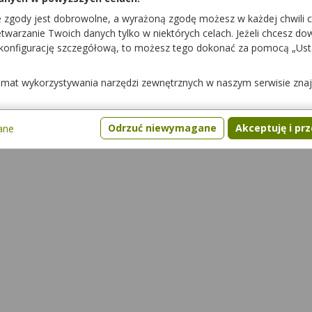
e zgody jest dobrowolne, a wyrażoną zgodę możesz w każdej chwili 
warzanie Twoich danych tylko w niektórych celach. Jeżeli chcesz dowi
 konfigurację szczegółową, to możesz tego dokonać za pomocą „Us
temat wykorzystywania narzędzi zewnętrznych w naszym serwisie zna
cje z żywnością
Pytania
Gdzie kupić lek
Odrzuć niewymagane
Akceptuję i pr
ane