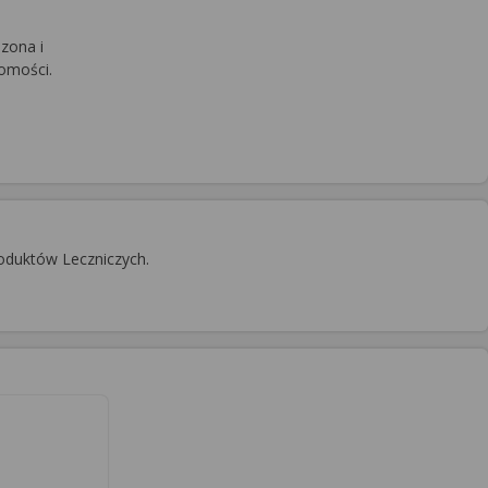
zona i
domości.
oduktów Leczniczych.