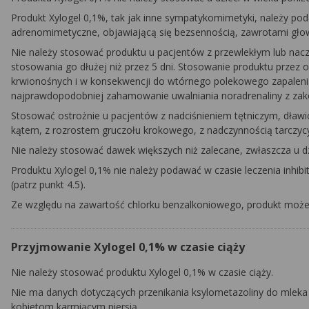
Produkt Xylogel 0,1%, tak jak inne sympatykomimetyki, należy po
adrenomimetyczne, objawiającą się bezsennością, zawrotami głow
Nie należy stosować produktu u pacjentów z przewlekłym lub nac
stosowania go dłużej niż przez 5 dni. Stosowanie produktu przez
krwionośnych i w konsekwencji do wtórnego polekowego zapalenia
najprawdopodobniej zahamowanie uwalniania noradrenaliny z za
Stosować ostrożnie u pacjentów z nadciśnieniem tętniczym, dławic
kątem, z rozrostem gruczołu krokowego, z nadczynnością tarczyc
Nie należy stosować dawek większych niż zalecane, zwłaszcza u d
Produktu Xylogel 0,1% nie należy podawać w czasie leczenia inhi
(patrz punkt 4.5).
Ze względu na zawartość chlorku benzalkoniowego, produkt moż
Przyjmowanie Xylogel 0,1% w czasie ciąży
Nie należy stosować produktu Xylogel 0,1% w czasie ciąży.
Nie ma danych dotyczących przenikania ksylometazoliny do mleka
kobietom karmiącym piersią.