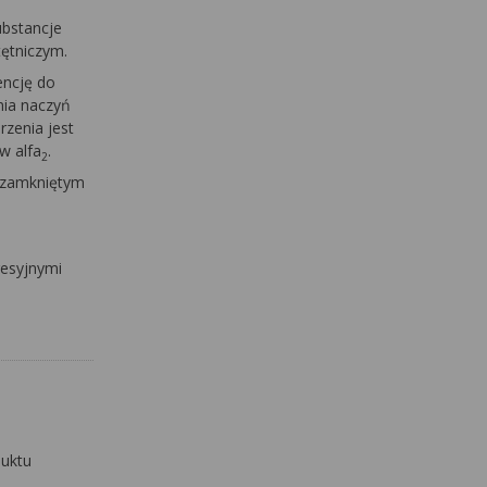
ubstancje
ętniczym.
encję do
nia naczyń
rzenia jest
w alfa
.
2
z zamkniętym
resyjnymi
duktu