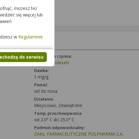
cofnąć, możesz też
edzieć się więcej lub
tawień
jdziesz w
Regulaminie
Substancja czynna:
zechodzę do serwisu
Xylometazolinum
Dawka:
1 mg/g
Postać:
żel do nosa
Działanie:
Miejscowe, Zewnętrzne
Temp. przechowywania:
od 2.0° C do 25.0° C
Podmiot odpowiedzialny:
ZAKŁ. FARMACEUTYCZNE POLPHARMA S.A.