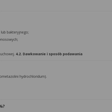
lub bakteryjnego;
zynosowych;
słuchowej.
4.2. Dawkowanie i sposób podawania
lometazolini hydrochloridum
).
1%?