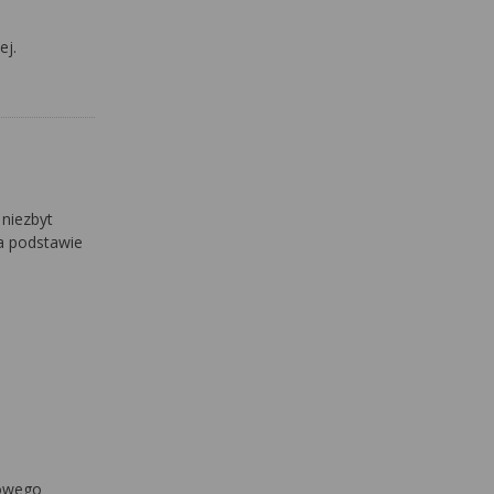
ej.
 niezbyt
na podstawie
kowego