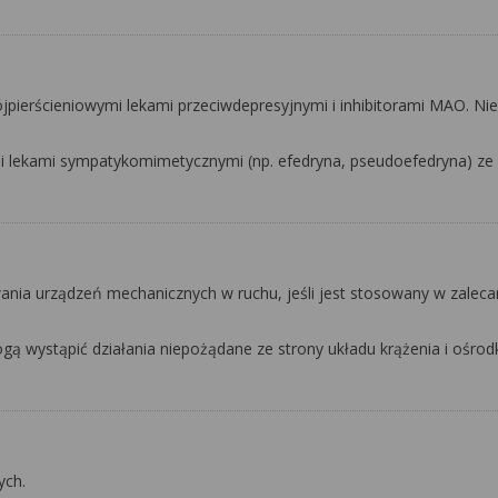
ójpierścieniowymi lekami przeciwdepresyjnymi i inhibitorami MAO. Ni
i lekami sympatykomimetycznymi (np. efedryna, pseudoefedryna) ze
ania urządzeń mechanicznych w ruchu, jeśli jest stosowany w zalec
ą wystąpić działania niepożądane ze strony układu krążenia i ośr
ych.