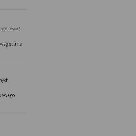
e stosować
 względu na
anych
odkowego