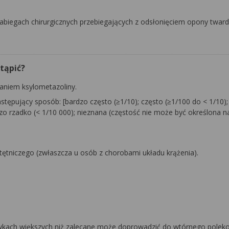
zabiegach chirurgicznych przebiegających z odsłonięciem opony tward
tąpić?
aniem ksylometazoliny.
ępujący sposób: [bardzo często (≥1/10); często (≥1/100 do < 1/10);
dzo rzadko (< 1/10 000); nieznana (częstość nie może być określona 
a tętniczego (zwłaszcza u osób z chorobami układu krążenia).
 dawkach większych niż zalecane może doprowadzić do wtórnego pole