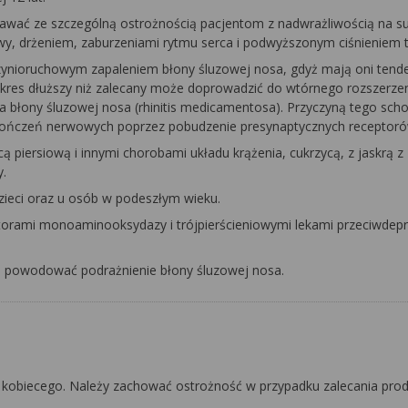
dawać ze szczególną ostrożnością pacjentom z nadwrażliwością na s
y, drżeniem, zaburzeniami rytmu serca i podwyższonym ciśnieniem t
zynioruchowym zapaleniem błony śluzowej nosa, gdyż mają oni tend
 okres dłuższy niż zalecany może doprowadzić do wtórnego rozszerze
 błony śluzowej nosa (
rhinitis medicamentosa)
. Przyczyną tego scho
kończeń nerwowych poprzez pobudzenie presynaptycznych receptoró
ą piersiową i innymi chorobami układu krążenia, cukrzycą, z jaskrą 
y.
zieci oraz u osób w podeszłym wieku.
bitorami monoaminooksydazy i trójpierścieniowymi lekami przeciwdep
e powodować podrażnienie błony śluzowej nosa.
 kobiecego. Należy zachować ostrożność w przypadku zalecania pro