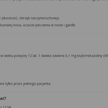
ne (duszność, obrzęk naczynioruchowy).
uzowej nosa, uczucie pieczenia w nosie i gardle.
i w wieku powyżej 12 lat. 1 dawka zawiera 0,1 mg ksylometazoliny c
e tylko przez jednego pacjenta.
wać?
 12 lat.