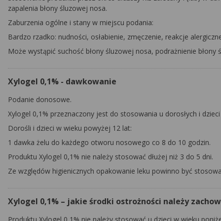
zapalenia błony śluzowej nosa.
Zaburzenia ogólne i stany w miejscu podania:
Bardzo rzadko: nudności, osłabienie, zmęczenie, reakcje alergicz
Może wystąpić suchość błony śluzowej nosa, podrażnienie błony śl
Xylogel 0,1% - dawkowanie
Podanie donosowe.
Xylogel 0,1% przeznaczony jest do stosowania u dorosłych i dziec
Dorośli i dzieci w wieku powyżej 12 lat
:
1 dawka żelu do każdego otworu nosowego co 8 do 10 godzin.
Produktu Xylogel 0,1% nie należy stosować dłużej niż 3 do 5 dni.
Ze względów higienicznych opakowanie leku powinno być stosowan
Xylogel 0,1% – jakie środki ostrożności należy zacho
Produktu Xylogel 0,1% nie należy stosować u dzieci w wieku poniżej