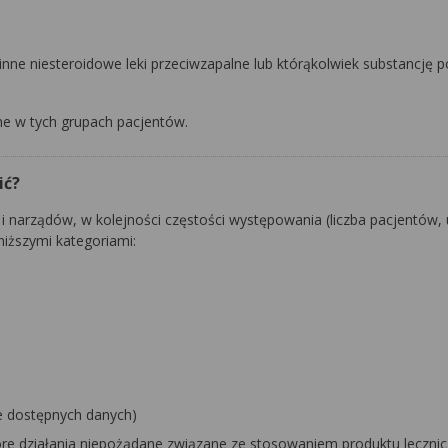
nne niesteroidowe leki przeciwzapalne lub którąkolwiek substancję 
zne w tych grupach pacjentów.
ić?
i narządów, w kolejności częstości występowania (liczba pacjentów, 
niższymi kategoriami:
e dostępnych danych)
e działania niepożądane związane ze stosowaniem produktu leczni