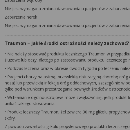
Zaburzenia wątroby
Nie jest wymagana zmiana dawkowania u pacjentów z zaburzenia
Zaburzenia nerek
Nie jest wymagana zmiana dawkowania u pacjentów z zaburzenia
Traumon – jakie środki ostrożności należy zachować?
•
Nie należy stosować produktu leczniczego Traumon w przypadku
śluzowe lub oczy, dlatego po zastosowaniu produktu leczniczego na
•
Podczas leczenia oraz w okresie dwóch tygodni po leczeniu należy
•
Pacjenci chorzy na astmę, przewlekłą obturacyjną chorobę dróg o
nosa) lub przewlekłą infekcję dróg oddechowych, szczególnie w
tylko pod warunkiem przestrzegania pewnych środków ostrożności 
•
Wchłanianie ogólnoustrojowe może zwiększyć się, jeśli produkt le
unikać takiego stosowania.
•
Produkt leczniczy Traumon, żel zawiera 30 mg glikolu propylen
skóry.
Z powodu zawartości glikolu propylenowego produktu leczniczego 