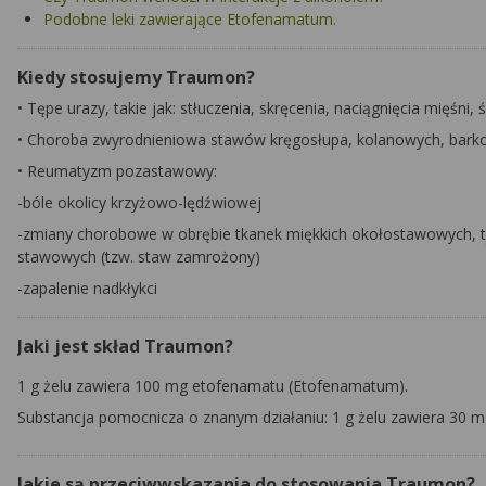
Podobne leki zawierające Etofenamatum.
Kiedy stosujemy Traumon?
•
Tępe urazy, takie jak: stłuczenia, skręcenia, naciągnięcia mięśni, 
•
Choroba zwyrodnieniowa stawów kręgosłupa, kolanowych, bark
•
Reumatyzm pozastawowy:
-bóle okolicy krzyżowo-lędźwiowej
-zmiany chorobowe w obrębie tkanek miękkich okołostawowych, tj. 
stawowych (tzw. staw zamrożony)
-zapalenie nadkłykci
Jaki jest skład Traumon?
1 g żelu zawiera 100 mg etofenamatu
(Etofenamatum).
Substancja pomocnicza o znanym działaniu: 1 g żelu zawiera 30 m
Jakie są przeciwwskazania do stosowania Traumon?