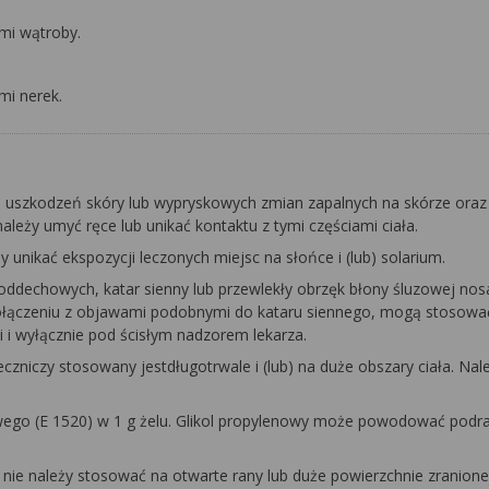
mi wątroby.
mi nerek.
 uszkodzeń skóry lub wypryskowych zmian zapalnych na skórze oraz
leży umyć ręce lub unikać kontaktu z tymi częściami ciała.
 unikać ekspozycji leczonych miejsc na słońce i (lub) solarium.
ddechowych, katar sienny lub przewlekły obrzęk błony śluzowej nosa
 połączeniu z objawami podobnymi do kataru siennego, mogą stosow
i wyłącznie pod ścisłym nadzorem lekarza.
czniczy stosowany jestdługotrwale i (lub) na duże obszary ciała. Nal
owego (E 1520) w 1 g żelu. Glikol propylenowy może powodować podra
nie należy stosować na otwarte rany lub duże powierzchnie zranionej