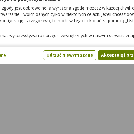
00 mg/g
50 g
e zgody jest dobrowolne, a wyrażoną zgodę możesz w każdej chwili 
warzanie Twoich danych tylko w niektórych celach. Jeżeli chcesz dowi
 konfigurację szczegółową, to możesz tego dokonać za pomocą „Us
temat wykorzystywania narzędzi zewnętrznych w naszym serwisie zna
cje z żywnością
Pytania
Gdzie kupić lek
Odrzuć niewymagane
Akceptuję i pr
ane