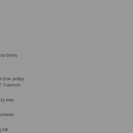
 na błony
 (tzw. polipy
ać Traumon
eży więc
żnienie
 lub