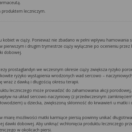
farmaceutą.
m produktem leczniczym.
 kobiet w ciąży. Ponieważ nie zbadano w pełni wpływu hamowania s
 pierwszym i drugim trymestrze ciąży wyłącznie po ocenieniu przez 
wki dobowej.
ntezy prostaglandyn we wczesnym okresie ciąży zwiększa ryzyko poron
łkowite ryzyko wystąpienia wrodzonych wad sercowo – naczyniowych
ę wraz z dawką i długością okresu terapii.
oduktu leczniczego może prowadzić do zahamowania akcji porodowej,
ny wpływ na układ sercowo-naczyniowy (z przedwczesnym zamknięcie
łowodziem) u dziecka, zwiększoną skłonność do krwawień u matki i d
 miarę możliwości matki karmiące piersią powinny unikać długotrw
j dawki dobowej. Aby uniknąć wchłonięcia produktu leczniczego prz
niczego w okolicach piersi.