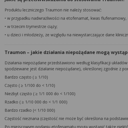
Produktu leczniczego Traumon nie należy stosować:
•
w przypadku nadwrażliwości na etofenamat, kwas flufenamowy, i
•
w trzecim trymestrze ciąży;
•
u dzieci i młodzieży, ze względu na niewystarczające dane klinic
Traumon – jakie działania niepożądane mogą wystąp
Działania niepożądane przedstawiono według klasyfikacji układów 
spodziewane jest działanie niepożądane), określonej zgodnie z po
Bardzo często (
≥
1/10)
Często (
≥
1/100 do < 1/10)
Niezbyt często (
≥
1/1 000 do < 1/100)
Rzadko (
≥
1/10 000 do < 1/1 000)
Bardzo rzadko (< 1/10 000)
Częstość nieznana (częstość nie może być określona na podstawi
Po miejscowym podaniu etofenamatu mogą wystąpić także niektór