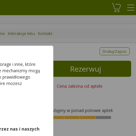
Koszyk
ane
Interakcje leku
Kontakt
Drukuj/Zapisz
rage i inne, które
Rezerwuj
sze mechanizmy mogą
do prawidłowego
tóre możesz
Cena zależna od apteki
Dostępny w ponad połowie aptek
,
rzez nas i naszych