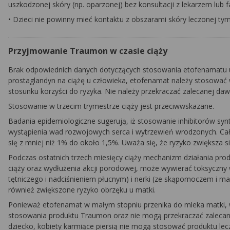
uszkodzonej skóry (np. oparzonej) bez konsultacji z lekarzem lub 
•
Dzieci nie powinny mieć kontaktu z obszarami skóry leczonej ty
Przyjmowanie Traumon w czasie ciąży
Brak odpowiednich danych dotyczących stosowania etofenamatu u
prostaglandyn na ciążę u człowieka, etofenamat należy stosować w
stosunku korzyści do ryzyka. Nie należy przekraczać zalecanej da
Stosowanie w trzecim trymestrze ciąży jest przeciwwskazane.
Badania epidemiologiczne sugerują, iż stosowanie inhibitorów sy
wystąpienia wad rozwojowych serca i wytrzewień wrodzonych. Ca
się z mniej niż 1% do około 1,5%. Uważa się, że ryzyko zwiększa si
Podczas ostatnich trzech miesięcy ciąży mechanizm działania pr
ciąży oraz wydłużenia akcji porodowej, może wywierać toksycz
tętniczego i nadciśnieniem płucnym) i nerki (ze skąpomoczem i ma
również zwiększone ryzyko obrzęku u matki.
Ponieważ etofenamat w małym stopniu przenika do mleka matki, w
stosowania produktu Traumon oraz nie mogą przekraczać zalecane
dziecko, kobiety karmiące piersią nie mogą stosować produktu lecz