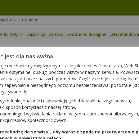
 stawów
Traumon
enty diety
Ciąża Plus
Dziecko
Leki trudno dostępne
Leki refundow
 jest dla nas ważna
je mechanizmy między innymi takie jak cookies (ciasteczka), Web Sto
ienia optymalnej obsługi podczas wizyty w naszym serwisie. Powyż
zez nas jak i przez naszych partnerów. Część z nich jest niezbędna 
tym zapewnienia niezbędnego poziomu bezpieczeństwa, pozostałe (k
rzystywane do:
wych funkcjonalności usprawniających działanie naszego serwisu,
jaki sposób korzystasz z naszej strony,
ośredniego i wyświetlania reklam, w tym reklam spersonalizowanych
unkcji mediów społecznościowych.
 przechodzę do serwisu”, aby wyrazić zgodę na przetwarzanie p
awka
Opakowanie
anych w powyższych celach.