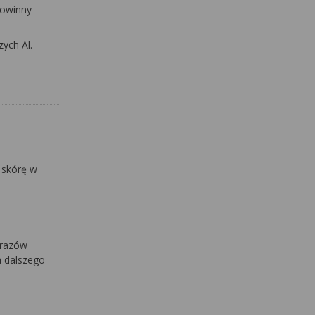
powinny
ych Al.
 skórę w
urazów
a dalszego