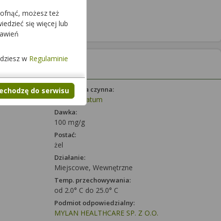
cofnąć, możesz też
edzieć się więcej lub
tawień
jdziesz w
Regulaminie
Substancja czynna:
zechodzę do serwisu
Etofenamatum
Dawka:
100 mg/g
Postać:
żel
Działanie:
Miejscowe, Wewnętrzne
Temp. przechowywania:
od 2.0° C do 25.0° C
Podmiot odpowiedzialny:
MYLAN HEALTHCARE SP. Z O.O.