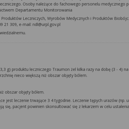
 leczniczego. Osoby należące do fachowego personelu medycznego 
ednictwem Departamentu Monitorowania
i Produktów Leczniczych, Wyrobów Medycznych i Produktów Biobójcz
9 21 309, e-mail: ndl@urpl.gov.pl
wiedzialnemu.
3 g) produktu leczniczego Traumon żel kilka razy na dobę (3 - 4) na
rzchnię nieco większą niż obszar objęty bólem.
iż obszar objęty bólem.
e jest leczenie trwające 3 4 tygodnie. Leczenie tępych urazów (np. 
ją się, pacjent powinien skonsultować się z lekarzem w celu ustaleni