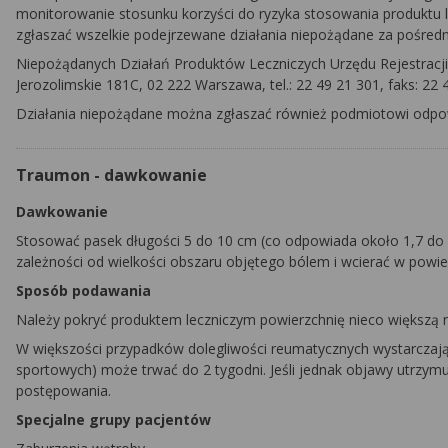
monitorowanie stosunku korzyści do ryzyka stosowania produktu
zgłaszać wszelkie podejrzewane działania niepożądane za pośr
Niepożądanych Działań Produktów Leczniczych Urzędu Rejestracj
Jerozolimskie 181C, 02 222 Warszawa, tel.: 22 49 21 301, faks: 22 4
Działania niepożądane można zgłaszać również podmiotowi odpo
Traumon - dawkowanie
Dawkowanie
Stosować pasek długości 5 do 10 cm (co odpowiada około 1,7 do 3,
zależności od wielkości obszaru objętego bólem i wcierać w powie
Sposób podawania
Należy pokryć produktem leczniczym powierzchnię nieco większą n
W większości przypadków dolegliwości reumatycznych wystarczając
sportowych) może trwać do 2 tygodni. Jeśli jednak objawy utrzymu
postępowania.
Specjalne grupy pacjentów