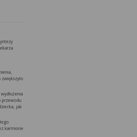
yntezy
lekarza
ienia,
 zwiększyło
 wydłużenia
m przewodu
ziecka, jak
ałego
ez karmione