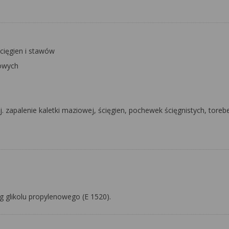
ścięgien i stawów
owych
zapalenie kaletki maziowej, ścięgien, pochewek ścięgnistych, toreb
g glikolu propylenowego (E 1520).