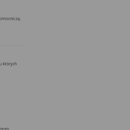
pomocniczą;
u których
czego