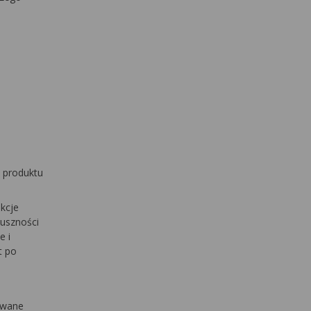
u produktu
kcje
duszności
e i
t po
rwane