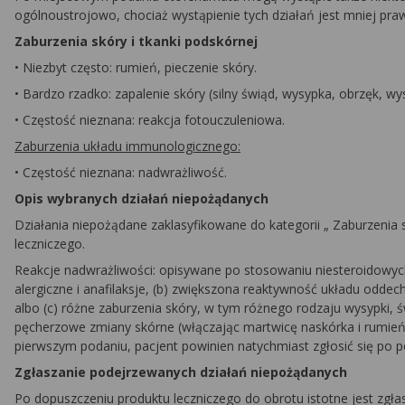
ogólnoustrojowo, chociaż wystąpienie tych działań jest mniej pr
Zaburzenia skóry i tkanki podskórnej
•
Niezbyt często: rumień, pieczenie skóry.
•
Bardzo rzadko: zapalenie skóry (silny świąd, wysypka, obrzęk, w
•
Częstość nieznana: reakcja fotouczuleniowa.
Zaburzenia układu immunologicznego:
•
Częstość nieznana: nadwrażliwość.
Opis wybranych działań niepożądanych
Działania niepożądane zaklasyfikowane do kategorii „
Zaburzenia 
leczniczego.
Reakcje nadwrażliwości:
opisywane po stosowaniu niesteroidowych
alergiczne i anafilaksje, (b) zwiększona reaktywność układu odde
albo (c) różne zaburzenia skóry, w tym różnego rodzaju wysypki, ś
pęcherzowe zmiany skórne (włączając martwicę naskórka i rumień w
pierwszym podaniu, pacjent powinien natychmiast zgłosić się po
Zgłaszanie podejrzewanych działań niepożądanych
Po dopuszczeniu produktu leczniczego do obrotu istotne jest zgł