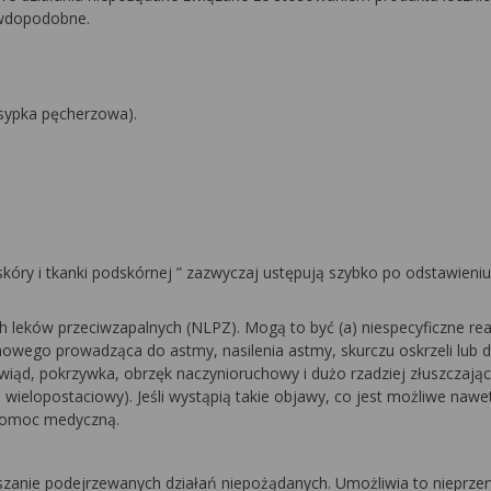
awdopodobne.
ysypka pęcherzowa).
skóry i tkanki podskórnej
” zazwyczaj ustępują szybko po odstawieni
 leków przeciwzapalnych (NLPZ). Mogą to być (a) niespecyficzne rea
chowego prowadząca do astmy, nasilenia astmy, skurczu oskrzeli lub 
wiąd, pokrzywka, obrzęk naczynioruchowy i dużo rzadziej złuszczając
ielopostaciowy). Jeśli wystąpią takie objawy, co jest możliwe nawe
 pomoc medyczną.
aszanie podejrzewanych działań niepożądanych. Umożliwia to nieprze