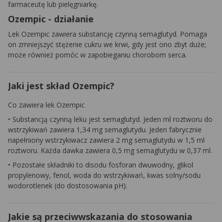
farmaceutę lub pielęgniarkę.
Ozempic - działanie
Lek Ozempic zawiera substancję czynną semaglutyd. Pomaga
on zmniejszyć stężenie cukru we krwi, gdy jest ono zbyt duże;
może również pomóc w zapobieganiu chorobom serca.
Jaki jest skład Ozempic?
Co zawiera lek Ozempic
• Substancją czynną leku jest semaglutyd. Jeden ml roztworu do
wstrzykiwań zawiera 1,34 mg semaglutydu. Jeden fabrycznie
napełniony wstrzykiwacz zawiera 2 mg semaglutydu w 1,5 ml
roztworu. Każda dawka zawiera 0,5 mg semaglutydu w 0,37 ml.
• Pozostałe składniki to disodu fosforan dwuwodny, glikol
propylenowy, fenol, woda do wstrzykiwań, kwas solny/sodu
wodorotlenek (do dostosowania pH).
Jakie są przeciwwskazania do stosowania