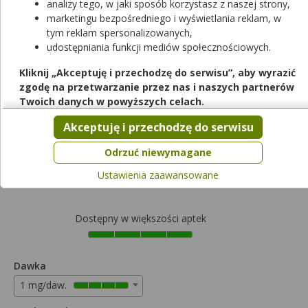
analizy tego, w jaki sposób korzystasz z naszej strony,
marketingu bezpośredniego i wyświetlania reklam, w
Ozempic
tym reklam spersonalizowanych,
udostępniania funkcji mediów społecznościowych.
roztwór do wstrzykiwań
|
1 mg/daw.
| 1 wstrz. po 3 ml | 4
daw. | + 4 igły NovoFine Plus
Kliknij „Akceptuję i przechodzę do serwisu”, aby wyrazić
lek na receptę
|
refundowany
|
65+
zgodę na przetwarzanie przez nas i naszych partnerów
od 0,00 zł do 404,17 zł
Twoich danych w powyższych celach.
Pamiętaj, że wyrażenie zgody jest dobrowolne, a wyrażoną
Akceptuję i przechodzę do serwisu
Wybierz odpłatność
zgodę możesz w każdej chwili cofnąć, możesz też wycofać
zgodę na przetwarzanie Twoich danych tylko w niektórych
Odrzuć niewymagane
celach. Jeżeli chcesz dowiedzieć się więcej lub chcesz
404,17zł
Ustawienia zaawansowane
przeprowadzić konfigurację szczegółową, to możesz tego
dokonać za pomocą „Ustawień zaawansowanych”.
Więcej informacji na temat wykorzystywania narzędzi
Dostępny w większości aptek
zewnętrznych w naszym serwisie znajdziesz w
Regulaminie
Serwisu
.
Dawka
1 mg/daw.