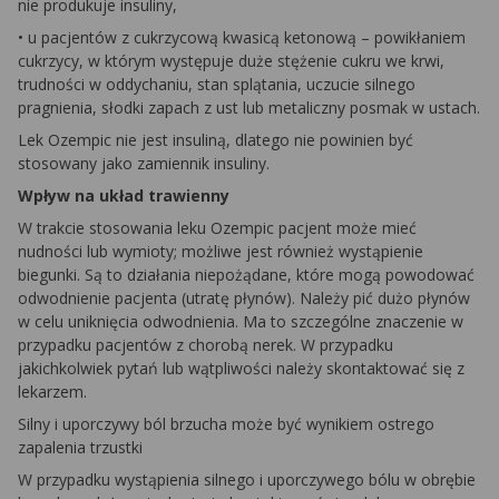
nie produkuje insuliny,
• u pacjentów z cukrzycową kwasicą ketonową – powikłaniem
cukrzycy, w którym występuje duże stężenie cukru we krwi,
trudności w oddychaniu, stan splątania, uczucie silnego
pragnienia, słodki zapach z ust lub metaliczny posmak w ustach.
Lek Ozempic nie jest insuliną, dlatego nie powinien być
stosowany jako zamiennik insuliny.
Wpływ na układ trawienny
W trakcie stosowania leku Ozempic pacjent może mieć
nudności lub wymioty; możliwe jest również wystąpienie
biegunki. Są to działania niepożądane, które mogą powodować
odwodnienie pacjenta (utratę płynów). Należy pić dużo płynów
w celu uniknięcia odwodnienia. Ma to szczególne znaczenie w
przypadku pacjentów z chorobą nerek. W przypadku
jakichkolwiek pytań lub wątpliwości należy skontaktować się z
lekarzem.
Silny i uporczywy ból brzucha może być wynikiem ostrego
zapalenia trzustki
W przypadku wystąpienia silnego i uporczywego bólu w obrębie