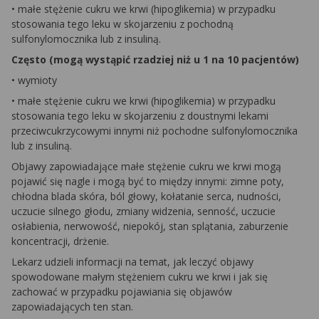
• małe stężenie cukru we krwi (hipoglikemia) w przypadku
stosowania tego leku w skojarzeniu z pochodną
sulfonylomocznika lub z insuliną.
Często (mogą wystąpić rzadziej niż u 1 na 10 pacjentów)
• wymioty
• małe stężenie cukru we krwi (hipoglikemia) w przypadku
stosowania tego leku w skojarzeniu z doustnymi lekami
przeciwcukrzycowymi innymi niż pochodne sulfonylomocznika
lub z insuliną.
Objawy zapowiadające małe stężenie cukru we krwi mogą
pojawić się nagle i mogą być to między innymi: zimne poty,
chłodna blada skóra, ból głowy, kołatanie serca, nudności,
uczucie silnego głodu, zmiany widzenia, senność, uczucie
osłabienia, nerwowość, niepokój, stan splątania, zaburzenie
koncentracji, drżenie.
Lekarz udzieli informacji na temat, jak leczyć objawy
spowodowane małym stężeniem cukru we krwi i jak się
zachować w przypadku pojawiania się objawów
zapowiadających ten stan.