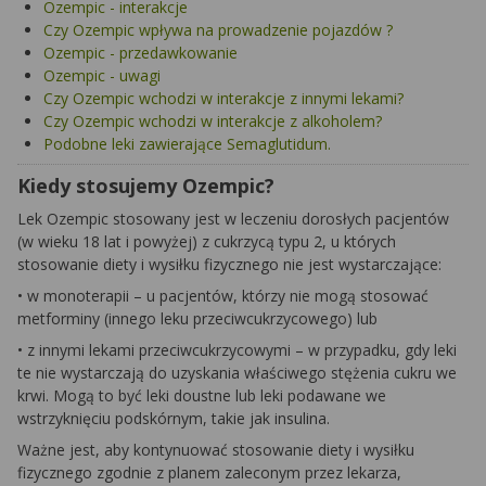
Ozempic - interakcje
Czy Ozempic wpływa na prowadzenie pojazdów ?
Ozempic - przedawkowanie
Ozempic - uwagi
Czy Ozempic wchodzi w interakcje z innymi lekami?
Czy Ozempic wchodzi w interakcje z alkoholem?
Podobne leki zawierające Semaglutidum.
Kiedy stosujemy Ozempic?
Lek Ozempic stosowany jest w leczeniu dorosłych pacjentów
(w wieku 18 lat i powyżej) z cukrzycą typu 2, u których
stosowanie diety i wysiłku fizycznego nie jest wystarczające:
• w monoterapii – u pacjentów, którzy nie mogą stosować
metforminy (innego leku przeciwcukrzycowego) lub
• z innymi lekami przeciwcukrzycowymi – w przypadku, gdy leki
te nie wystarczają do uzyskania właściwego stężenia cukru we
krwi. Mogą to być leki doustne lub leki podawane we
wstrzyknięciu podskórnym, takie jak insulina.
Ważne jest, aby kontynuować stosowanie diety i wysiłku
fizycznego zgodnie z planem zaleconym przez lekarza,