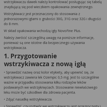
wstrzykiwaczu dawek należy kontrolować posługując się tabelą
znajdującą się pod wieczkiem opakowania zewnętrznego.
Wstrzykiwacz jest przeznaczony do stosowania z
jednorazowymi igłami o grubości 30G, 31G oraz 32G i długości
do 8 mm.
W skład opakowania wchodzą igły NovoFine Plus.
Należy zwrócić szczególną uwagę na poniższe informacje,
ponieważ są one istotne dla bezpiecznego używania
wstrzykiwacza.
1. Przygotowanie
wstrzykiwacza z nową igłą
• Sprawdzić nazwę oraz kolor etykiety, aby upewnić się, że
wstrzykiwacz zawiera lek Ozempic 0,5 mg. Jest to szczególnie
ważne w przypadku stosowania kilku rodzajów leków
podawanych we wstrzyknięciach. Stosowanie niewłaściwego
leku może być szkodliwe dla zdrowia pacjenta.
• Zdjąć nasadkę wstrzykiwacza.
• Sprawdzić, czy roztwór we wstrzykiwaczu jest przezroczysty i