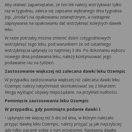
Aby ułatwić zapamiętanie, że ten lek należy wstrzykiwać tylko
raz w tygodniu, zaleca się zapisanie wybranego dnia tygodnia
(np. „środa”) na opakowaniu zewnętrznym, a następnie
zapisywanie na opakowaniu dat wstrzyknięć kolejnych dawek
leku.
W razie potrzeby można zmienić dzień cotygodniowych
wstrzyknięć tego leku, pod warunkiem że od ostatniego
wstrzyknięcia upłynęły co najmniej 3 dni. Po dokonaniu wyboru
nowego dnia podawania leku, należy kontynuować jego
podawanie raz na tydzień.
Zastosowanie większej niż zalecana dawki leku Ozempic
W przypadku zastosowania większej niż zalecana dawki leku
Ozempic należy natychmiast skontaktować się z lekarzem.
Mogą wystąpić objawy niepożądane, na przykład nudności.
Pominięcie zastosowania leku Ozempic
W przypadku, gdy pominięto podanie dawki i:
• upłynęło nie więcej niż 5 dni od dnia, w którym należało
przyjąć dawkę leku Ozempic, należy przyjąć ją jak najszybciej
gdy tylko pacjent sobie o tym przypomni. Następną dawkę