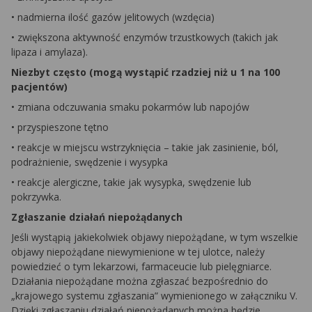
• nadmierna ilość gazów jelitowych (wzdęcia)
• zwiększona aktywność enzymów trzustkowych (takich jak
lipaza i amylaza).
Niezbyt często (mogą wystąpić rzadziej niż u 1 na 100
pacjentów)
• zmiana odczuwania smaku pokarmów lub napojów
• przyspieszone tętno
• reakcje w miejscu wstrzyknięcia – takie jak zasinienie, ból,
podrażnienie, swędzenie i wysypka
• reakcje alergiczne, takie jak wysypka, swędzenie lub
pokrzywka.
Zgłaszanie działań niepożądanych
Jeśli wystąpią jakiekolwiek objawy niepożądane, w tym wszelkie
objawy niepożądane niewymienione w tej ulotce, należy
powiedzieć o tym lekarzowi, farmaceucie lub pielęgniarce.
Działania niepożądane można zgłaszać bezpośrednio do
„krajowego systemu zgłaszania” wymienionego w załączniku V.
Dzięki zgłaszaniu działań niepożądanych można będzie