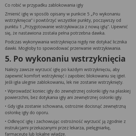
Co robić w przypadku zablokowania igły
Zmienić igłę w sposób opisany w punkcie 5 „Po wykonaniu
wstrzyknięcia” i powtórzyć wszystkie punkty, począwszy od
punktu 1 „Przygotowanie wstrzykiwacza z nową igłą”. Upewnić
się, że nastawiona została pełna potrzebna dawka.
Podczas wykonywania wstrzyknięcia nigdy nie dotykać licznika
dawki. Mogłoby to spowodować przerwanie wstrzykiwania.
5. Po wykonaniu wstrzyknięcia
Należy zawsze wyrzucić igłę po każdym wstrzyknięciu, aby
zapewnić komfort wstrzyknięć i zapobiec blokowaniu się igieł.
Jeśli igła ulegnie zablokowaniu, lek nie zostanie wstrzyknięty.
• Wprowadzić koniec igły do zewnętrznej osłonki igły na płaskiej
powierzchni, bez dotykania igły ani zewnętrznej osłonki igły.
• Gdy igła zostanie schowana, ostrożnie docisnąć zewnętrzną
osłonkę igły do oporu.
• Odkręcić igłę i zachowując ostrożność wyrzucić ją zgodnie z
instrukcjami przekazanymi przez lekarza, pielęgniarkę,
farmaceutę lub lokalne władze.