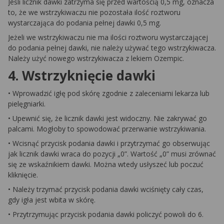
Jeśli licznik dawki zatrzyma się przed wartością 0,5 mg, oznacza
to, że we wstrzykiwaczu nie pozostała ilość roztworu
wystarczająca do podania pełnej dawki 0,5 mg.
Jeżeli we wstrzykiwaczu nie ma ilości roztworu wystarczającej
do podania pełnej dawki, nie należy używać tego wstrzykiwacza.
Należy użyć nowego wstrzykiwacza z lekiem Ozempic.
4. Wstrzyknięcie dawki
• Wprowadzić igłę pod skórę zgodnie z zaleceniami lekarza lub
pielęgniarki.
• Upewnić się, że licznik dawki jest widoczny. Nie zakrywać go
palcami. Mogłoby to spowodować przerwanie wstrzykiwania.
• Wcisnąć przycisk podania dawki i przytrzymać go obserwując
jak licznik dawki wraca do pozycji „0”. Wartość „0” musi zrównać
się ze wskaźnikiem dawki. Można wtedy usłyszeć lub poczuć
kliknięcie.
• Należy trzymać przycisk podania dawki wciśnięty cały czas,
gdy igła jest wbita w skórę.
• Przytrzymując przycisk podania dawki policzyć powoli do 6.