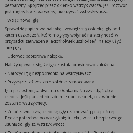
bezbarwny. Spojrzeć przez okienko wstrzykiwacza. Jeśli roztwór
jest mętny lub zabarwiony, nie używać wstrzykiwacza.
• Wziąć nową igłę.
Sprawdzić papierową nalepkę i zewnętrzną osłonkę igły pod
kątem uszkodzeń, które mogłyby wpłynąć na sterylność. W
przypadku zauważenia jakichkolwiek uszkodzeń, należy użyć
innej igły.
• Oderwać papierową nalepkę.
Należy upewnić się, że igła została prawidłowo założona.
• Nałożyć igłę bezpośrednio na wstrzykiwacz.
• Przykręcić, aż zostanie solidnie zamocowana.
Igła jest osłonięta dwiema osłonkami. Należy zdjąć obie
osłonki. Jeśli pacjent nie zdejmie obu osłonek, roztwór nie
zostanie wstrzyknięty.
• Zdjąć zewnętrzną osłonkę igły i zachować ją na później.
Będzie potrzebna po wstrzyknięciu leku, w celu bezpiecznego
usunięcia igły ze wstrzykiwacza.
• Zdjąć wewnętrzną osłonkę igły i wyrzucić ją. Przy próbie