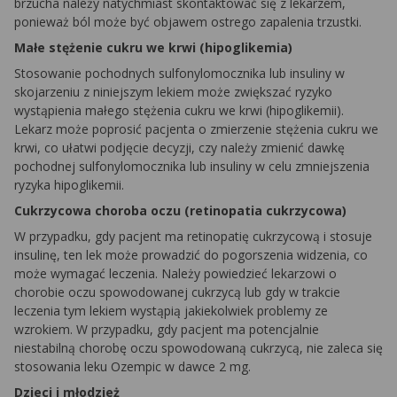
brzucha należy natychmiast skontaktować się z lekarzem,
ponieważ ból może być objawem ostrego zapalenia trzustki.
Małe stężenie cukru we krwi (hipoglikemia)
Stosowanie pochodnych sulfonylomocznika lub insuliny w
skojarzeniu z niniejszym lekiem może zwiększać ryzyko
wystąpienia małego stężenia cukru we krwi (hipoglikemii).
Lekarz może poprosić pacjenta o zmierzenie stężenia cukru we
krwi, co ułatwi podjęcie decyzji, czy należy zmienić dawkę
pochodnej sulfonylomocznika lub insuliny w celu zmniejszenia
ryzyka hipoglikemii.
Cukrzycowa choroba oczu (retinopatia cukrzycowa)
W przypadku, gdy pacjent ma retinopatię cukrzycową i stosuje
insulinę, ten lek może prowadzić do pogorszenia widzenia, co
może wymagać leczenia. Należy powiedzieć lekarzowi o
chorobie oczu spowodowanej cukrzycą lub gdy w trakcie
leczenia tym lekiem wystąpią jakiekolwiek problemy ze
wzrokiem. W przypadku, gdy pacjent ma potencjalnie
niestabilną chorobę oczu spowodowaną cukrzycą, nie zaleca się
stosowania leku Ozempic w dawce 2 mg.
Dzieci i młodzież