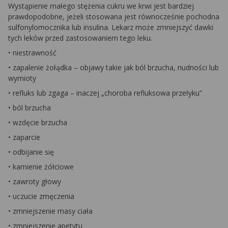
Wystąpienie małego stężenia cukru we krwi jest bardziej
prawdopodobne, jeżeli stosowana jest równocześnie pochodna
sulfonylomocznika lub insulina. Lekarz może zmniejszyć dawki
tych leków przed zastosowaniem tego leku.
• niestrawność
• zapalenie żołądka – objawy takie jak ból brzucha, nudności lub
wymioty
• refluks lub zgaga – inaczej „choroba refluksowa przełyku”
• ból brzucha
• wzdęcie brzucha
• zaparcie
• odbijanie się
• kamienie żółciowe
• zawroty głowy
• uczucie zmęczenia
• zmniejszenie masy ciała
• zmniejszenie apetytu