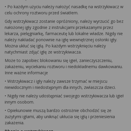
• Po każdym użyciu należy nałożyć nasadkę na wstrzykiwacz w
celu ochrony roztworu przed światłem.
Gdy wstrzykiwacz zostanie opróżniony, należy wyrzucić go bez
nałożonej igły zgodnie z instrukcjami przekazanymi przez
lekarza, pielęgniarkę, farmaceutę lub lokalne władze. Nigdy nie
należy nakładać ponownie na igłę wewnętrznej osłonki igły.
Można ukłuć się igłą. Po każdym wstrzyknięciu należy
natychmiast zdjąć igłę ze wstrzykiwacza.
Może to zapobiec blokowaniu się igieł, zanieczyszczeniu,
zakażeniu, wyciekaniu roztworu i niedokładnemu dawkowaniu.
Inne ważne informacje
• Wstrzykiwacz i igły należy zawsze trzymać w miejscu
niewidocznym i niedostępnym dla innych, zwłaszcza dzieci.
• Nigdy nie należy udostępniać swojego wstrzykiwacza lub igieł
innym osobom.
• Opiekunowie muszą bardzo ostrożnie obchodzić się ze
zużytymi igłami, aby uniknąć ukłucia się igłą i przeniesienia
zakażenia.