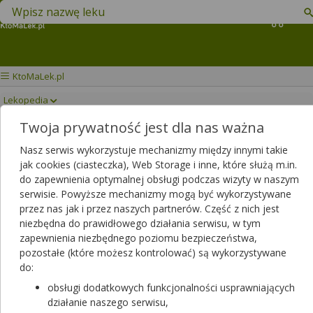
Znajdź lek w swojej okolicy
Kosz
KtoMaLek.pl
Lekopedia
Twoja prywatność jest dla nas ważna
OZEMPIC
Drukuj/Zapisz
Nasz serwis wykorzystuje mechanizmy między innymi takie
jak cookies (ciasteczka), Web Storage i inne, które służą m.in.
do zapewnienia optymalnej obsługi podczas wizyty w naszym
serwisie. Powyższe mechanizmy mogą być wykorzystywane
przez nas jak i przez naszych partnerów. Część z nich jest
niezbędna do prawidłowego działania serwisu, w tym
zapewnienia niezbędnego poziomu bezpieczeństwa,
pozostałe (które możesz kontrolować) są wykorzystywane
do:
obsługi dodatkowych funkcjonalności usprawniających
działanie naszego serwisu,
Rezerwuj