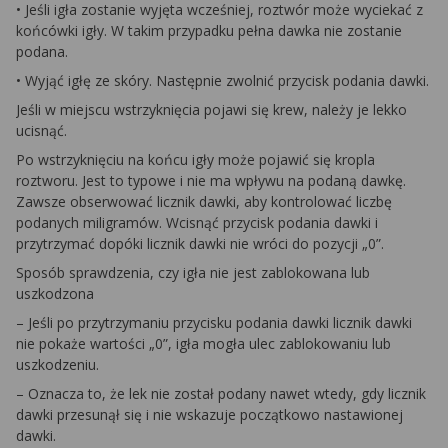
• Jeśli igła zostanie wyjęta wcześniej, roztwór może wyciekać z
końcówki igły. W takim przypadku pełna dawka nie zostanie
podana.
• Wyjąć igłę ze skóry. Następnie zwolnić przycisk podania dawki.
Jeśli w miejscu wstrzyknięcia pojawi się krew, należy je lekko
ucisnąć.
Po wstrzyknięciu na końcu igły może pojawić się kropla
roztworu. Jest to typowe i nie ma wpływu na podaną dawkę.
Zawsze obserwować licznik dawki, aby kontrolować liczbę
podanych miligramów. Wcisnąć przycisk podania dawki i
przytrzymać dopóki licznik dawki nie wróci do pozycji „0”.
Sposób sprawdzenia, czy igła nie jest zablokowana lub
uszkodzona
– Jeśli po przytrzymaniu przycisku podania dawki licznik dawki
nie pokaże wartości „0”, igła mogła ulec zablokowaniu lub
uszkodzeniu.
– Oznacza to, że lek nie został podany nawet wtedy, gdy licznik
dawki przesunął się i nie wskazuje początkowo nastawionej
dawki.