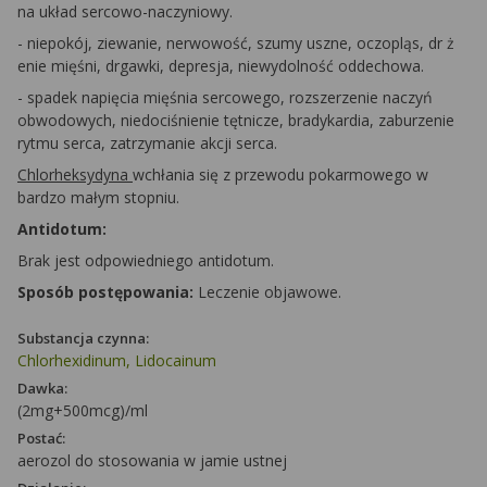
na układ sercowo-naczyniowy.
-
niepokój, ziewanie, nerwowość, szumy uszne, oczopląs, dr
ż
enie mięśni, drgawki, depresja, niewydolność oddechowa.
-
spadek napięcia mięśnia sercowego, rozszerzenie naczyń
obwodowych, niedociśnienie tętnicze, bradykardia, zaburzenie
rytmu serca, zatrzymanie akcji serca.
Chlorheksydyna
wchłania się z przewodu pokarmowego w
bardzo małym stopniu.
Antidotum:
Brak jest odpowiedniego antidotum.
Sposób postępowania:
Leczenie objawowe.
Substancja czynna:
Chlorhexidinum, Lidocainum
Dawka:
(2mg+500mcg)/ml
Postać:
aerozol do stosowania w jamie ustnej