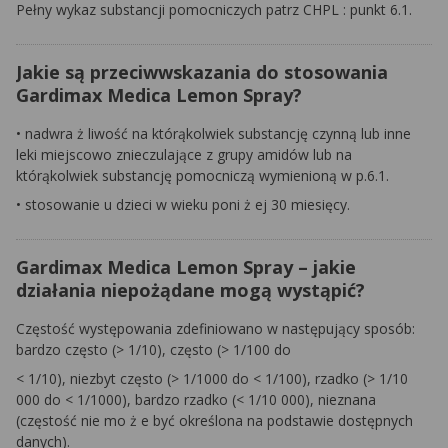
Pełny wykaz substancji pomocniczych patrz
CHPL
: punkt 6.1.
Jakie są przeciwwskazania do stosowania
Gardimax Medica Lemon Spray?
•
nadwra
ż
liwość na którąkolwiek substancję czynną lub inne
leki miejscowo znieczulające z grupy amidów lub na
którąkolwiek substancję pomocniczą wymienioną w p.6.1.
•
stosowanie u dzieci w wieku poni
ż
ej 30 miesięcy.
Gardimax Medica Lemon Spray – jakie
działania niepożądane mogą wystąpić?
Częstość występowania zdefiniowano w następujący sposób:
bardzo często (> 1/10), często (> 1/100 do
< 1/10), niezbyt często (> 1/1000 do < 1/100), rzadko (> 1/10
000 do < 1/1000), bardzo rzadko (< 1/10 000), nieznana
(częstość nie mo
ż
e być określona na podstawie dostępnych
danych).