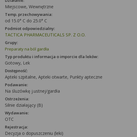
Działanie:
Miejscowe, Wewnętrzne
Temp. przechowywania:
od 15.0° C do 25.0° C
Podmiot odpowiedzialny:
TACTICA PHARMACEUTICALS SP. Z O.O.
Grupy:
Preparaty na ból gardła
Typ produktu i informacja o imporcie dla leków:
Gotowy, Lek
Dostępność:
Apteki szpitalne, Apteki otwarte, Punkty apteczne
Podawanie:
Na śluzówkę j.ustnej/gardła
Ostrzeżenia:
Silnie działający (B)
Wydawanie:
OTC
Rejestracja:
Decyzja o dopuszczeniu (leki)