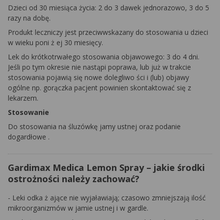
Dzieci od 30 miesiąca życia: 2 do 3 dawek jednorazowo, 3 do 5
razy na dobę.
Produkt leczniczy jest przeciwwskazany do stosowania u dzieci
w wieku poni
ż
ej 30 miesięcy.
Lek do krótkotrwałego stosowania objawowego: 3 do 4 dni.
Jeśli po tym okresie nie nastąpi poprawa, lub już w trakcie
stosowania pojawią się nowe
dolegliwo
ści i (lub) objawy
ogólne np. gorączka pacjent powinien skontaktować się z
lekarzem.
Stosowanie
Do stosowania na śluzówkę jamy ustnej oraz podanie
dogardłowe
.
Gardimax Medica Lemon Spray – jakie środki
ostrożności należy zachować?
-
Leki odka
ż
ające nie wyjaławiają; czasowo zmniejszają ilość
mikroorganizmów w jamie ustnej i w gardle.