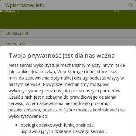
Znajdź lek w swojej okolicy
Koszyk
KtoMaLek.pl
Lekopedia
Twoja prywatność jest dla nas ważna
GARDIMAX MEDICA
Drukuj/Zapisz
Nasz serwis wykorzystuje mechanizmy między innymi takie
jak cookies (ciasteczka), Web Storage i inne, które służą
m.in. do zapewnienia optymalnej obsługi podczas wizyty w
naszym serwisie. Powyższe mechanizmy mogą być
wykorzystywane przez nas jak i przez naszych partnerów.
Część z nich jest niezbędna do prawidłowego działania
serwisu, w tym zapewnienia niezbędnego poziomu
bezpieczeństwa, pozostałe (które możesz kontrolować) są
wykorzystywane do:
obsługi dodatkowych funkcjonalności
usprawniających działanie naszego serwisu,