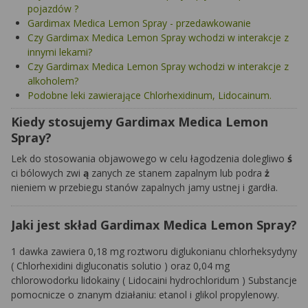
pojazdów ?
Gardimax Medica Lemon Spray - przedawkowanie
Czy Gardimax Medica Lemon Spray wchodzi w interakcje z
innymi lekami?
Czy Gardimax Medica Lemon Spray wchodzi w interakcje z
alkoholem?
Podobne leki zawierające Chlorhexidinum, Lidocainum.
Kiedy stosujemy Gardimax Medica Lemon
Spray?
Lek do stosowania objawowego w celu łagodzenia
dolegliwo
ś
ci bólowych
zwi
ą
zanych
ze stanem zapalnym lub
podra
ż
nieniem
w przebiegu stanów zapalnych jamy ustnej i gardła.
Jaki jest skład Gardimax Medica Lemon Spray?
1 dawka zawiera 0,18 mg roztworu
diglukonianu
chlorheksydyny
(
Chlorhexidini
digluconatis
solutio
)
oraz 0,04 mg
chlorowodorku lidokainy
(
Lidocaini
hydrochloridum
)
Substancje
pomocnicze o znanym działaniu: etanol i glikol propylenowy.