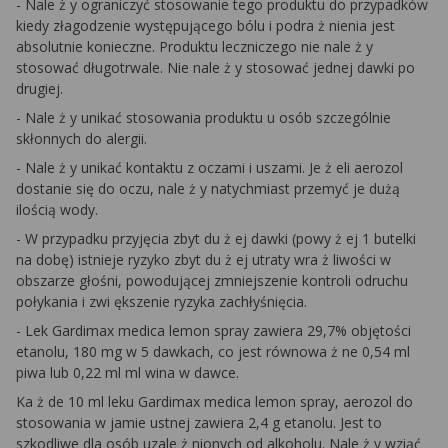
-
Nale
ż
y ograniczyć stosowanie tego produktu do przypadków
kiedy złagodzenie występującego bólu i
podra
ż
nienia jest
absolutnie konieczne. Produktu leczniczego nie nale
ż
y
stosować długotrwale. Nie nale
ż
y stosować jednej dawki po
drugiej.
-
Nale
ż
y unikać stosowania produktu u osób szczególnie
skłonnych do alergii.
-
Nale
ż
y unikać kontaktu z oczami i uszami. Je
ż
eli aerozol
dostanie się do oczu, nale
ż
y natychmiast przemyć je dużą
ilością wody.
-
W przypadku przyjęcia zbyt du
ż
ej dawki (powy
ż
ej 1 butelki
na dobę) istnieje ryzyko zbyt du
ż
ej utraty wra
ż
liwości w
obszarze głośni, powodującej zmniejszenie kontroli odruchu
połykania i
zwi
ększenie ryzyka zachłyśnięcia.
-
Lek
Gardimax
medica
lemon
spray zawiera 29,7% objętości
etanolu, 180 mg w 5 dawkach, co jest równowa
ż
ne 0,54 ml
piwa lub 0,22 ml ml wina w dawce.
Ka
ż
de 10 ml leku
Gardimax
medica
lemon
spray, aerozol do
stosowania w jamie ustnej zawiera 2,4 g etanolu. Jest to
szkodliwe dla osób uzale
ż
nionych od alkoholu. Nale
ż
y wziąć