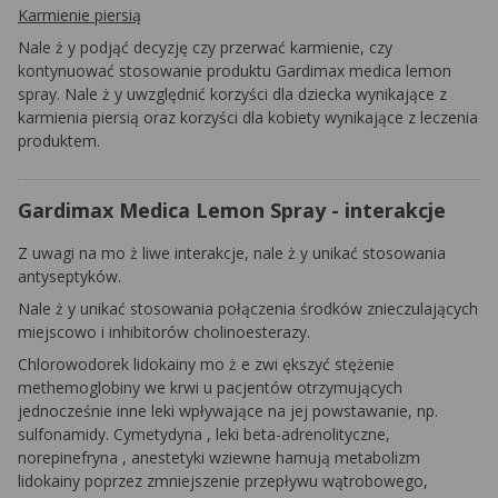
Karmienie piersią
Nale
ż
y podjąć decyzję czy przerwać karmienie, czy
kontynuować stosowanie produktu
Gardimax
medica
lemon
spray. Nale
ż
y uwzględnić korzyści dla dziecka wynikające z
karmienia piersią oraz korzyści dla kobiety wynikające z leczenia
produktem.
Gardimax Medica Lemon Spray - interakcje
Z uwagi na mo
ż
liwe interakcje, nale
ż
y unikać stosowania
antyseptyków.
Nale
ż
y unikać stosowania połączenia środków znieczulających
miejscowo i inhibitorów cholinoesterazy.
Chlorowodorek lidokainy mo
ż
e
zwi
ększyć stężenie
methemoglobiny we krwi u pacjentów otrzymujących
jednocześnie inne leki wpływające na jej powstawanie, np.
sulfonamidy.
Cymetydyna
, leki beta-adrenolityczne,
norepinefryna
, anestetyki wziewne hamują metabolizm
lidokainy poprzez zmniejszenie przepływu wątrobowego,