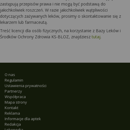
zastępują przepisów prawa i nie mogą być podstawą do
jakichkolwiek roszczeń. W razie jakichkolwiek wątpliwości
dotyczących zażywanych leków, prosimy o skontaktowanie się z
lekarzem lub farmaceutą.
Treść licencji dla osób fizycznych, na korzystanie z Bazy Leków i
Środków Ochrony Zdrowia KS-BLOZ, znajdziesz
tutaj
.
O nas
Regulamin
Ustawienia prywatności
Partnerzy
Współpraca
Mapa strony
Kontakt
Reklama
Informacje dla aptek
Redakcja
Lekopedia