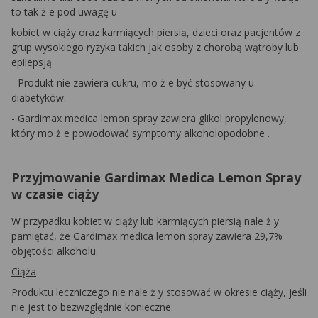
to tak
ż
e pod uwagę u
kobiet w ciąży oraz karmiących piersią, dzieci oraz pacjentów z
grup wysokiego ryzyka takich jak osoby z chorobą wątroby lub
epilepsją
-
Produkt nie zawiera cukru, mo
ż
e być stosowany u
diabetyków.
-
Gardimax
medica
lemon
spray zawiera glikol propylenowy,
który mo
ż
e powodować symptomy
alkoholopodobne
.
Przyjmowanie Gardimax Medica Lemon Spray
w czasie ciąży
W przypadku kobiet w ciąży lub karmiących piersią nale
ż
y
pamiętać, że
Gardimax
medica
lemon
spray zawiera 29,7%
objętości alkoholu.
Ciąża
Produktu leczniczego nie nale
ż
y stosować w okresie ciąży, jeśli
nie jest to bezwzględnie konieczne.