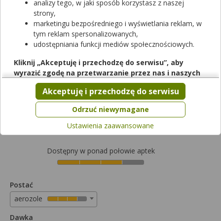
analizy tego, w jaki sposób korzystasz z naszej
strony,
marketingu bezpośredniego i wyświetlania reklam, w
tym reklam spersonalizowanych,
udostępniania funkcji mediów społecznościowych.
Rezerwuj
Kliknij „Akceptuję i przechodzę do serwisu”, aby
wyrazić zgodę na przetwarzanie przez nas i naszych
Gardimax Medica Lemon Spray
partnerów Twoich danych w powyższych celach.
Akceptuję i przechodzę do serwisu
aerozol do stosowania w jamie ustnej
|
(2mg+500mcg)/ml
| 1
Pamiętaj, że wyrażenie zgody jest dobrowolne, a wyrażoną
but. po 30 ml
zgodę możesz w każdej chwili cofnąć, możesz też wycofać
Odrzuć niewymagane
lek dostępny bez recepty
zgodę na przetwarzanie Twoich danych tylko w niektórych
Ustawienia zaawansowane
Cena zależna od apteki
celach. Jeżeli chcesz dowiedzieć się więcej lub chcesz
przeprowadzić konfigurację szczegółową, to możesz tego
dokonać za pomocą „Ustawień zaawansowanych”.
Dostępny w ponad połowie aptek
Więcej informacji na temat wykorzystywania narzędzi
zewnętrznych w naszym serwisie znajdziesz w
Regulaminie
Serwisu
.
Postać
aerozole
Dawka