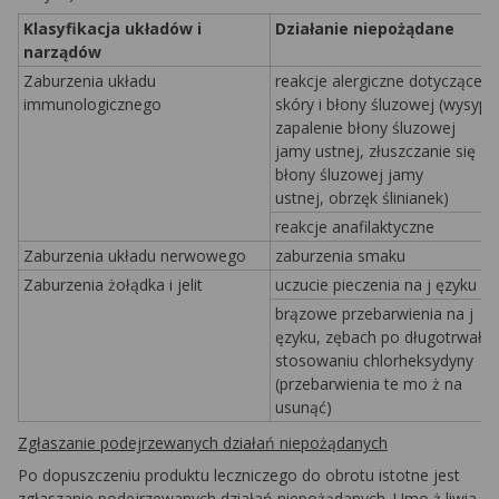
Klasyfikacja układów i
Działanie niepożądane
narządów
Zaburzenia układu
reakcje alergiczne dotyczące
immunologicznego
skóry i błony śluzowej (wysypk
zapalenie błony śluzowej
jamy ustnej, złuszczanie się
błony śluzowej jamy
ustnej, obrzęk ślinianek)
reakcje anafilaktyczne
Zaburzenia układu nerwowego
zaburzenia smaku
Zaburzenia żołądka i jelit
uczucie pieczenia na j
ęzyku
brązowe przebarwienia na j
ęzyku, zębach po długotrwały
stosowaniu
chlorheksydyny
(przebarwienia te mo
ż
na
usunąć)
Zgłaszanie podejrzewanych działań niepożądanych
Po dopuszczeniu produktu leczniczego do obrotu istotne jest
zgłaszanie podejrzewanych działań niepożądanych. Umo
ż
liwia