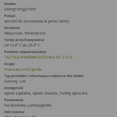
Dawka:
(20mg+5mg)/10ml
Postać:
aerozol do stosowania w jamie ustnej
Działanie:
Miejscowe, Wewnętrzne
Temp. przechowywania:
od 15.0° C do 25.0° C
Podmiot odpowiedzialny:
TACTICA PHARMACEUTICALS SP. Z O.O.
Grupy:
Preparaty na ból gardła
Typ produktu i informacja o imporcie dla leków:
Gotowy, Lek
Dostępność:
Apteki szpitalne, Apteki otwarte, Punkty apteczne
Podawanie:
Na śluzówkę j.ustnej/gardła
Ostrzeżenia: