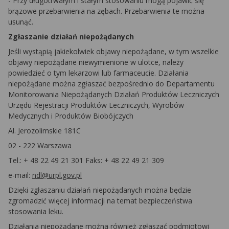
- Przy długotrwałym i stałym stosowaniu mogą pojawić się
brązowe przebarwienia na zębach. Przebarwienia te można
usunąć.
Zgłaszanie działań niepożądanych
Jeśli wystąpią jakiekolwiek objawy niepożądane, w tym wszelkie
objawy niepożądane niewymienione w ulotce, należy
powiedzieć o tym lekarzowi lub farmaceucie. Działania
niepożądane można zgłaszać bezpośrednio do Departamentu
Monitorowania Niepożądanych Działań Produktów Leczniczych
Urzędu Rejestracji Produktów Leczniczych, Wyrobów
Medycznych i Produktów Biobójczych
Al. Jerozolimskie 181C
02 - 222 Warszawa
Tel.: + 48 22 49 21 301 Faks: + 48 22 49 21 309
e-mail:
ndl@urpl.gov.pl
Dzięki zgłaszaniu działań niepożądanych można będzie
zgromadzić więcej informacji na temat bezpieczeństwa
stosowania leku.
Działania niepożądane można również zgłaszać podmiotowi