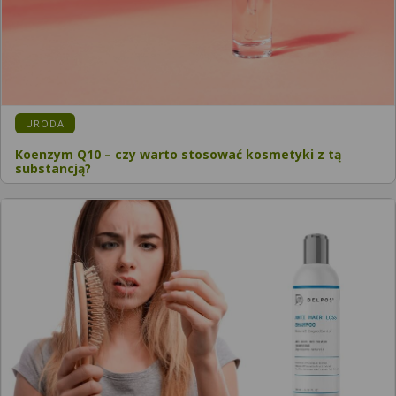
KATEGORIA:
URODA
Koenzym Q10 – czy warto stosować kosmetyki z tą
substancją?