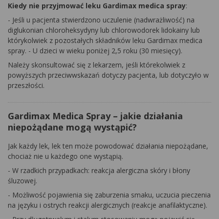
Kiedy nie przyjmować leku Gardimax medica spray
:
- Jeśli u pacjenta stwierdzono uczulenie (nadwrażliwość) na
diglukonian chloroheksydyny lub chlorowodorek lidokainy lub
którykolwiek z pozostałych składników leku Gardimax medica
spray. - U dzieci w wieku poniżej 2,5 roku (30 miesięcy).
Należy skonsultować się z lekarzem, jeśli którekolwiek z
powyższych przeciwwskazań dotyczy pacjenta, lub dotyczyło w
przeszłości.
Gardimax Medica Spray – jakie działania
niepożądane mogą wystąpić?
Jak każdy lek, lek ten może powodować działania niepożądane,
chociaż nie u każdego one wystąpią.
- W rzadkich przypadkach: reakcja alergiczna skóry i błony
śluzowej.
- Możliwość pojawienia się zaburzenia smaku, uczucia pieczenia
na języku i ostrych reakcji alergicznych (reakcje anafilaktyczne).