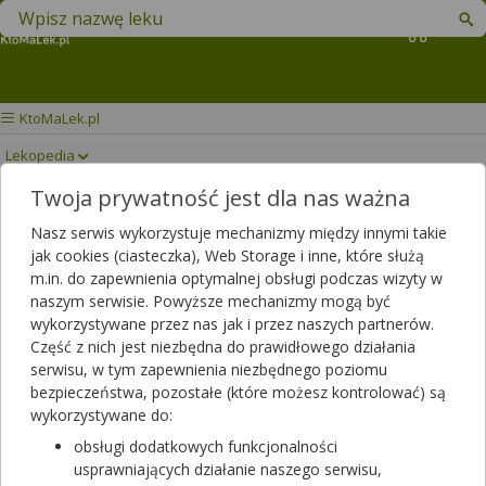
Znajdź lek w swojej okolicy
Koszyk
KtoMaLek.pl
Lekopedia
Twoja prywatność jest dla nas ważna
GARDIMAX MEDICA
Drukuj/Zapisz
Nasz serwis wykorzystuje mechanizmy między innymi takie
jak cookies (ciasteczka), Web Storage i inne, które służą
m.in. do zapewnienia optymalnej obsługi podczas wizyty w
naszym serwisie. Powyższe mechanizmy mogą być
wykorzystywane przez nas jak i przez naszych partnerów.
Część z nich jest niezbędna do prawidłowego działania
serwisu, w tym zapewnienia niezbędnego poziomu
bezpieczeństwa, pozostałe (które możesz kontrolować) są
wykorzystywane do:
obsługi dodatkowych funkcjonalności
usprawniających działanie naszego serwisu,
Rezerwuj