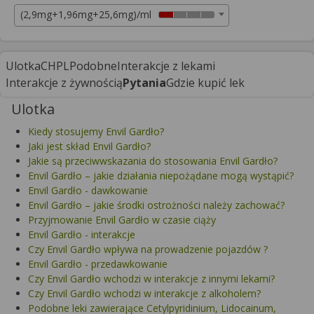
(2,9mg+1,96mg+25,6mg)/ml
Ulotka
CHPL
Podobne
Interakcje z lekami
Interakcje z żywnością
Pytania
Gdzie kupić lek
Ulotka
Kiedy stosujemy Envil Gardło?
Jaki jest skład Envil Gardło?
Jakie są przeciwwskazania do stosowania Envil Gardło?
Envil Gardło – jakie działania niepożądane mogą wystąpić?
Envil Gardło - dawkowanie
Envil Gardło – jakie środki ostrożności należy zachować?
Przyjmowanie Envil Gardło w czasie ciąży
Envil Gardło - interakcje
Czy Envil Gardło wpływa na prowadzenie pojazdów ?
Envil Gardło - przedawkowanie
Czy Envil Gardło wchodzi w interakcje z innymi lekami?
Czy Envil Gardło wchodzi w interakcje z alkoholem?
Podobne leki zawierające Cetylpyridinium, Lidocainum,