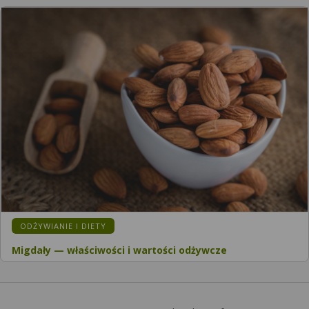
KATEGORIA:
ODŻYWIANIE I DIETY
Migdały — właściwości i wartości odżywcze