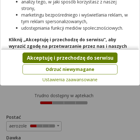
analizy tego, w jaki sposób korzystasz z naszej
strony,
marketingu bezpośredniego i wyświetlania reklam, w
tym reklam spersonalizowanych,
udostępniania funkcji mediów społecznościowych.
Rezerwuj
Kliknij „Akceptuję i przechodzę do serwisu”, aby
wyrazić zgodę na przetwarzanie przez nas i naszych
Envil Gardło
partnerów Twoich danych w powyższych celach.
Akceptuję i przechodzę do serwisu
aerozol do stosowania w jamie ustnej, roztwór
|
Pamiętaj, że wyrażenie zgody jest dobrowolne, a wyrażoną
(2,9mg+1,96mg+25,6mg)/ml
| 30 ml
zgodę możesz w każdej chwili cofnąć, możesz też wycofać
Odrzuć niewymagane
lek dostępny bez recepty
zgodę na przetwarzanie Twoich danych tylko w niektórych
Ustawienia zaawansowane
Cena zależna od apteki
celach. Jeżeli chcesz dowiedzieć się więcej lub chcesz
przeprowadzić konfigurację szczegółową, to możesz tego
dokonać za pomocą „Ustawień zaawansowanych”.
Trudno dostępny w aptekach
Więcej informacji na temat wykorzystywania narzędzi
zewnętrznych w naszym serwisie znajdziesz w
Regulaminie
Serwisu
.
Postać
aerozole
Dawka