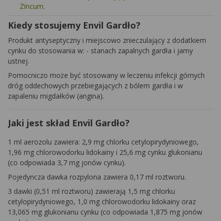
Zincum.
Kiedy stosujemy Envil Gardło?
Produkt antyseptyczny i miejscowo znieczulający z dodatkiem
cynku do stosowania w: - stanach zapalnych gardła i jamy
ustnej.
Pomocniczo może być stosowany w leczeniu infekcji górnych
dróg oddechowych przebiegających z bólem gardła i w
zapaleniu migdałków (angina).
Jaki jest skład Envil Gardło?
1 ml aerozolu zawiera: 2,9 mg chlorku cetylopirydyniowego,
1,96 mg chlorowodorku lidokainy i 25,6 mg cynku glukonianu
(co odpowiada 3,7 mg jonów cynku).
Pojedyncza dawka rozpylona zawiera 0,17 ml roztworu.
3 dawki (0,51 ml roztworu) zawierają 1,5 mg chlorku
cetylopirydyniowego, 1,0 mg chlorowodorku lidokainy oraz
13,065 mg glukonianu cynku (co odpowiada 1,875 mg jonów