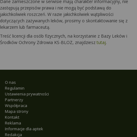
Dane zamieszczone w serwisie mają charakter informacyjny, nie
zastępują przepisów prawa i nie mogą być podstawą do
jakichkolwiek roszczeń. W razie jakichkolwiek wątpliwości
dotyczących zażywanych leków, prosimy o skontaktowanie się z
lekarzem lub farmaceutą.
Treść licencji dla osób fizycznych, na korzystanie z Bazy Leków i
Środków Ochrony Zdrowia KS-BLOZ, znajdziesz
tutaj
.
O nas
Regulamin
Ustawienia prywatności
Partnerzy
Współpraca
Mapa strony
Kontakt
Reklama
Informacje dla aptek
Redakcja