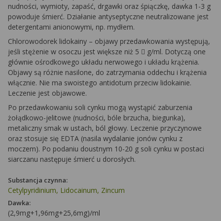
nudności, wymioty, zapaść, drgawki oraz śpiączkę, dawka 1-3 g
powoduje śmierć. Działanie antyseptyczne neutralizowane jest
detergentami anionowymi, np. mydłem.
Chlorowodorek lidokainy – objawy przedawkowania występują,
jeśli stężenie w osoczu jest większe niż 5

g/ml. Dotyczą one
głównie ośrodkowego układu nerwowego i układu krążenia.
Objawy są różnie nasilone, do zatrzymania oddechu i krążenia
włącznie. Nie ma swoistego antidotum przeciw lidokainie.
Leczenie jest objawowe.
Po przedawkowaniu soli cynku mogą wystąpić zaburzenia
żołądkowo-jelitowe (nudności, bóle brzucha, biegunka),
metaliczny smak w ustach, ból głowy. Leczenie przyczynowe
oraz stosuje się EDTA (nasila wydalanie jonów cynku z
moczem). Po podaniu doustnym 10-20 g soli cynku w postaci
siarczanu następuje śmierć u dorosłych.
Substancja czynna:
Cetylpyridinium, Lidocainum, Zincum
Dawka:
(2,9mg+1,96mg+25,6mg)/ml