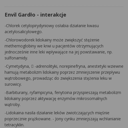
Envil Gardło - interakcje
-Chlorek cetylopirydyniowy osłabia działanie kwasu
acetylosalicylowego.
-Chlorowodorek lidokainy może zwiększyć stężenie
methemoglobiny we krwi u pacjentów otrzymujących
jednocześnie inne leki wpływające na jej powstawanie, np.
sulfonamidy.
-Cymetydyna,

-adrenolityki, norepinefryna, anestetyki wziewne
hamują metabolizm lidokainy poprzez zmniejszenie przepływu
wątrobowego, prowadząc do zwiększenia stężenia leku w
surowicy.
-Barbiturany, ryfampicyna, fenytoina przyspieszają metabolizm
lidokainy poprzez aktywację enzymów mikrosomalnych
wątroby.
-Lidokaina nasila działanie leków zwiotczających mięśnie
poprzecznie prążkowane. - Jony cynku zmniejszają wchłanianie
tetracyklin.