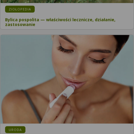
KATEGORIA:
ZIOŁOPEDIA
Bylica pospolita — właściwości lecznicze, działanie,
zastosowanie
KATEGORIA:
URODA