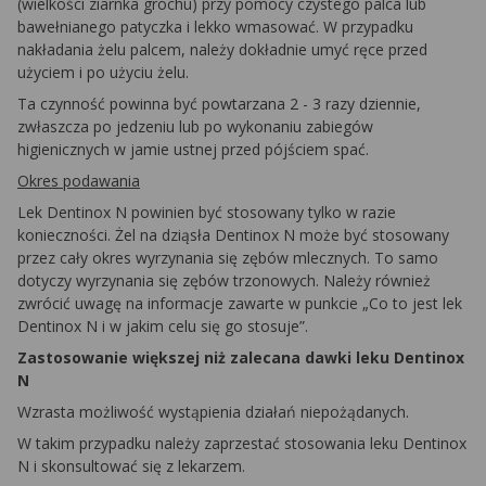
(wielkości ziarnka grochu) przy pomocy czystego palca lub
bawełnianego patyczka i lekko wmasować. W przypadku
nakładania żelu palcem, należy dokładnie umyć ręce przed
użyciem i po użyciu żelu.
Ta czynność powinna być powtarzana 2 - 3 razy dziennie,
zwłaszcza po jedzeniu lub po wykonaniu zabiegów
higienicznych w jamie ustnej przed pójściem spać.
Okres podawania
Lek Dentinox N powinien być stosowany tylko w razie
konieczności. Żel na dziąsła Dentinox N może być stosowany
przez cały okres wyrzynania się zębów mlecznych. To samo
dotyczy wyrzynania się zębów trzonowych. Należy również
zwrócić uwagę na informacje zawarte w punkcie „Co to jest lek
Dentinox N i w jakim celu się go stosuje”.
Zastosowanie większej niż zalecana dawki leku Dentinox
N
Wzrasta możliwość wystąpienia działań niepożądanych.
W takim przypadku należy zaprzestać stosowania leku Dentinox
N i skonsultować się z lekarzem.