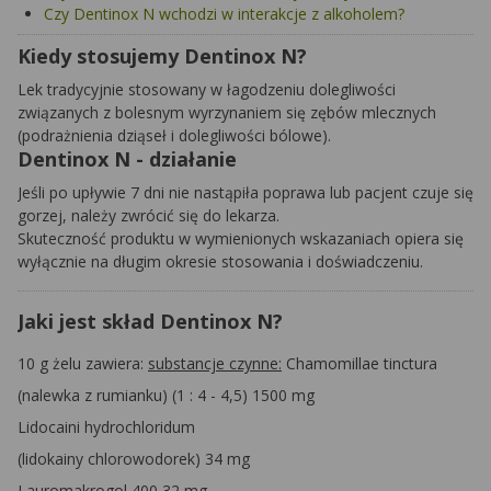
Czy Dentinox N wchodzi w interakcje z alkoholem?
Kiedy stosujemy Dentinox N?
Lek tradycyjnie stosowany w łagodzeniu dolegliwości
związanych z bolesnym wyrzynaniem się zębów mlecznych
(podrażnienia dziąseł i dolegliwości bólowe).
Dentinox N - działanie
Jeśli po upływie 7 dni nie nastąpiła poprawa lub pacjent czuje się
gorzej, należy zwrócić się do lekarza.
Skuteczność produktu w wymienionych wskazaniach opiera się
wyłącznie na długim okresie stosowania i doświadczeniu.
Jaki jest skład Dentinox N?
10 g żelu zawiera:
substancje czynne:
Chamomillae tinctura
(nalewka z rumianku) (1 : 4 - 4,5) 1500 mg
Lidocaini hydrochloridum
(lidokainy chlorowodorek) 34 mg
Lauromakrogol 400 32 mg