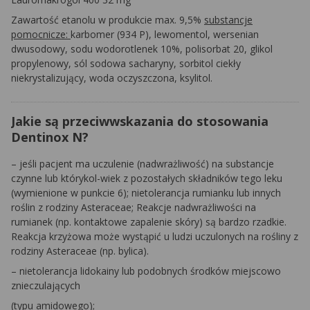
Zawartość etanolu w produkcie max. 9,5%
substancje
pomocnicze:
karbomer (934 P), lewomentol, wersenian
dwusodowy, sodu wodorotlenek 10%, polisorbat 20, glikol
propylenowy, sól sodowa sacharyny, sorbitol ciekły
niekrystalizujący, woda oczyszczona, ksylitol.
Jakie są przeciwwskazania do stosowania
Dentinox N?
– jeśli pacjent ma uczulenie (nadwrażliwość) na substancje
czynne lub którykol-wiek z pozostałych składników tego leku
(wymienione w punkcie 6); nietolerancja rumianku lub innych
roślin z rodziny Asteraceae; Reakcje nadwrażliwości na
rumianek (np. kontaktowe zapalenie skóry) są bardzo rzadkie.
Reakcja krzyżowa może wystąpić u ludzi uczulonych na rośliny z
rodziny Asteraceae (np. bylica).
– nietolerancja lidokainy lub podobnych środków miejscowo
znieczulających
(typu amidowego);