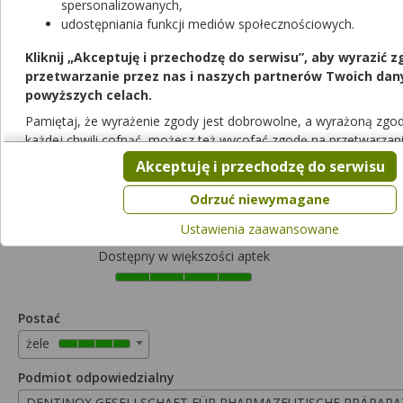
spersonalizowanych,
udostępniania funkcji mediów społecznościowych.
Kliknij „Akceptuję i przechodzę do serwisu”, aby wyrazić 
przetwarzanie przez nas i naszych partnerów Twoich dan
powyższych celach.
Rezerwuj
Pamiętaj, że wyrażenie zgody jest dobrowolne, a wyrażoną zg
każdej chwili cofnąć, możesz też wycofać zgodę na przetwarzan
Dentinox N
danych tylko w niektórych celach. Jeżeli chcesz dowiedzieć się wi
Akceptuję i przechodzę do serwisu
żel do stosowania na dziąsła
|
0,34%+15%+0,32%
| 10 g
przeprowadzić konfigurację szczegółową, to możesz tego dok
lek dostępny bez recepty
„Ustawień zaawansowanych”.
Odrzuć niewymagane
Cena zależna od apteki
Więcej informacji na temat wykorzystywania narzędzi zewnętrz
Ustawienia zaawansowane
serwisie znajdziesz w
Regulaminie Serwisu
.
Dostępny w większości aptek
Postać
żele
Podmiot odpowiedzialny
DENTINOX GESELLSCHAFT FÜR PHARMAZEUTISCHE PRÄPARA