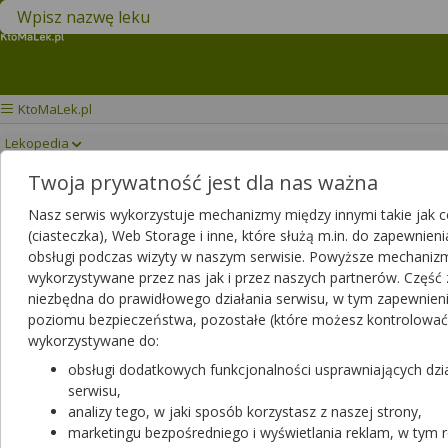
Znajdź lek w swojej okolicy
KtoMaLek.pl
Lekopedia
Twoja prywatność jest dla nas ważna
DENTINOX N
Drukuj/Zapisz
Nasz serwis wykorzystuje mechanizmy między innymi takie jak c
(ciasteczka), Web Storage i inne, które służą m.in. do zapewnien
obsługi podczas wizyty w naszym serwisie. Powyższe mechani
wykorzystywane przez nas jak i przez naszych partnerów. Część z
niezbędna do prawidłowego działania serwisu, w tym zapewnien
poziomu bezpieczeństwa, pozostałe (które możesz kontrolować
wykorzystywane do:
obsługi dodatkowych funkcjonalności usprawniających dzi
serwisu,
analizy tego, w jaki sposób korzystasz z naszej strony,
marketingu bezpośredniego i wyświetlania reklam, w tym 