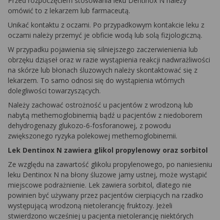
Przed rozpoczęciem stosowania leku Dentinox N należy
omówić to z lekarzem lub farmaceutą.
Unikać kontaktu z oczami. Po przypadkowym kontakcie leku z
oczami należy przemyć je obficie wodą lub solą fizjologiczną.
W przypadku pojawienia się silniejszego zaczerwienienia lub
obrzęku dziąseł oraz w razie wystąpienia reakcji nadwrażliwości
na skórze lub błonach śluzowych należy skontaktować się z
lekarzem. To samo odnosi się do wystąpienia wtórnych
dolegliwości towarzyszących.
Należy zachować ostrożność u pacjentów z wrodzoną lub
nabytą methemoglobinemią bądź u pacjentów z niedoborem
dehydrogenazy glukozo-6-fosforanowej, z powodu
zwiększonego ryzyka polekowej methemoglobinemii.
Lek Dentinox N zawiera glikol propylenowy oraz sorbitol
Ze względu na zawartość glikolu propylenowego, po naniesieniu
leku Dentinox N na błony śluzowe jamy ustnej, może wystąpić
miejscowe podrażnienie. Lek zawiera sorbitol, dlatego nie
powinien być używany przez pacjentów cierpiących na rzadko
występującą wrodzoną nietolerancję fruktozy. Jeżeli
stwierdzono wcześniej u pacjenta nietolerancję niektórych