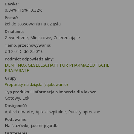
Dawka:
0,34%+15%+0,32%
Postać:
żel do stosowania na dziąsła
Działanie:
Zewnętrzne, Miejscowe, Znieczulające
Temp. przechowywania:
od 2.0° C do 25.0° C
Podmiot odpowiedzialny:
DENTINOX GESELLSCHAFT FÜR PHARMAZEUTISCHE
PRÄPARATE
Grupy:
Preparaty na dziąsła (ząbkowanie)
Typ produktu i informacja o imporcie dla leków:
Gotowy, Lek
Dostępność:
Apteki otwarte, Apteki szpitalne, Punkty apteczne
Podawanie:
Na śluzówkę j.ustnej/gardła
Ostrzeżenia: