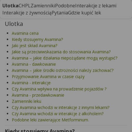
Ulotka
CHPL
Zamienniki
Podobne
Interakcje z lekami
Interakcje z żywnością
Pytania
Gdzie kupić lek
Ulotka
Avamina cena
Kiedy stosujemy Avamina?
Jaki jest skład Avamina?
Jakie są przeciwwskazania do stosowania Avamina?
Avamina – jakie działania niepożądane mogą wystąpić?
Avamina - dawkowanie
Avamina – jakie środki ostrożności należy zachować?
Przyjmowanie Avamina w czasie ciąży
Avamina - interakcje
Czy Avamina wpływa na prowadzenie pojazdów ?
Avamina - przedawkowanie
Zamienniki leku
Czy Avamina wchodzi w interakcje z innymi lekami?
Czy Avamina wchodzi w interakcje z alkoholem?
Podobne leki zawierające Metforminum.
Kiedy stosujemy Avamina?