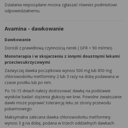
Działania niepożądane można zgłaszać również podmiotowi
odpowiedzialnemu.
Avamina - dawkowanie
Dawkowanie
Dorośli z prawidłową czynnością nerek (
GFR
> 90 ml/min)
Monoterapia
i w skojarzeniu z innymi doustnymi lekami
przeciwcukrzycowymi
Zazwyczaj dawka początkowa wynosi 500 mg lub 850 mg
chlorowodorku
metforminy
2 lub 3 razy na dobę podawana w
czasie posiłku lub po nim.
Po 10-15 dniach należy dostosować dawkę na podstawie
wyników badań stężenia glukozy we krwi. Powolne zwiększanie
dawki może poprawić tolerancję leku ze strony przewodu
pokarmowego.
Maksymalna zalecana dawka chlorowodorku
metforminy
wynosi 3 g na dobę, podana w trzech oddzielnych dawkach.