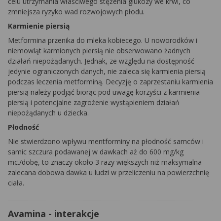
celu utrzymania właściwego stężenia glukozy we krwi, co
zmniejsza ryzyko wad rozwojowych płodu.
Karmienie piersią
Metformina
przenika do mleka kobiecego. U noworodków i
niemowląt karmionych piersią nie obserwowano żadnych
działań niepożądanych. Jednak, ze względu na dostępność
jedynie ograniczonych danych, nie zaleca się karmienia piersią
podczas leczenia metforminą. Decyzję o zaprzestaniu karmienia
piersią należy podjąć biorąc pod uwagę korzyści z karmienia
piersią i potencjalne zagrożenie wystąpieniem działań
niepożądanych u dziecka.
Płodność
Nie stwierdzono wpływu
mentforminy
na płodność samców i
samic szczura podawanej w dawkach aż do 600 mg/kg
mc./dobę, to znaczy około 3 razy większych niż maksymalna
zalecana dobowa dawka u ludzi w przeliczeniu na powierzchnię
ciała.
Avamina - interakcje