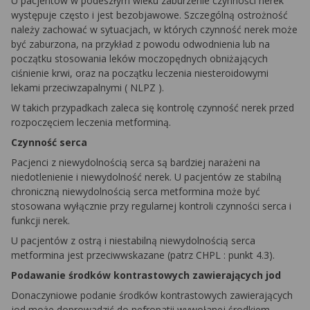
U pacjentów w podeszłym wieku zaburzenie czynności nerek
występuje często i jest bezobjawowe. Szczególną ostrożność
należy zachować w sytuacjach, w których czynność nerek może
być zaburzona, na przykład z powodu odwodnienia lub na
początku stosowania leków moczopędnych obniżających
ciśnienie krwi, oraz na początku leczenia niesteroidowymi
lekami przeciwzapalnymi (
NLPZ
).
W takich przypadkach zaleca się kontrolę czynność nerek przed
rozpoczęciem leczenia metforminą.
Czynność serca
Pacjenci z niewydolnością serca są bardziej narażeni na
niedotlenienie i niewydolność nerek. U pacjentów ze stabilną
chroniczną niewydolnością serca
metformina
może być
stosowana wyłącznie przy regularnej kontroli czynności serca i
funkcji nerek.
U pacjentów z ostrą i niestabilną niewydolnością serca
metformina
jest przeciwwskazane (patrz
CHPL
: punkt 4.3).
Podawanie środków kontrastowych zawierających jod
Donaczyniowe podanie środków kontrastowych zawierających
jod może doprowadzić do nefropatii wywołanej środkiem