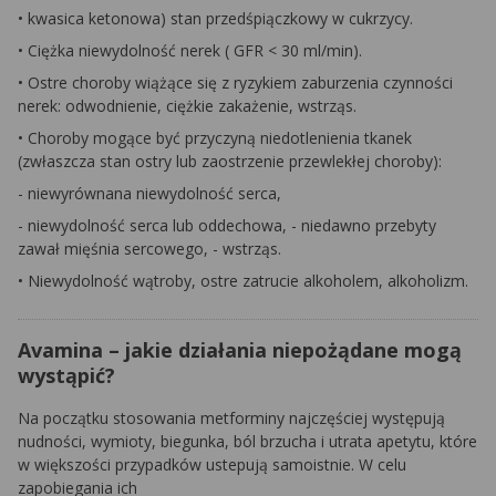
•
kwasica ketonowa) stan przedśpiączkowy w cukrzycy.
•
Ciężka niewydolność nerek (
GFR
< 30 ml/min).
•
Ostre choroby wiążące się z ryzykiem zaburzenia czynności
nerek: odwodnienie, ciężkie zakażenie, wstrząs.
•
Choroby mogące być przyczyną niedotlenienia tkanek
(zwłaszcza stan ostry lub zaostrzenie przewlekłej choroby):
-
niewyrównana niewydolność serca,
-
niewydolność serca lub oddechowa, - niedawno przebyty
zawał mięśnia sercowego, - wstrząs.
•
Niewydolność wątroby, ostre zatrucie alkoholem, alkoholizm.
Avamina – jakie działania niepożądane mogą
wystąpić?
Na początku stosowania
metforminy
najczęściej występują
nudności, wymioty, biegunka, ból brzucha i utrata apetytu, które
w większości przypadków ustepują samoistnie. W celu
zapobiegania ich