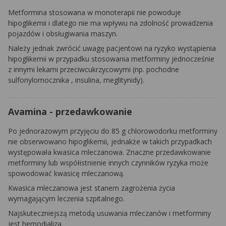
Metformina
stosowana w
monoterapii
nie powoduje
hipoglikemii i dlatego nie ma wpływu na zdolność prowadzenia
pojazdów i obsługiwania maszyn.
Należy jednak zwrócić uwagę pacjentowi na ryzyko wystąpienia
hipoglikemii w przypadku stosowania
metforminy
jednocześnie
z innymi lekami przeciwcukrzycowymi (np. pochodne
sulfonylomocznika
, insulina, meglitynidy).
Avamina - przedawkowanie
Po jednorazowym przyjęciu do 85 g chlorowodorku
metforminy
nie obserwowano hipoglikemii, jednakże w takich przypadkach
występowała kwasica mleczanowa. Znaczne przedawkowanie
metforminy
lub współistnienie innych czynników ryzyka może
spowodować kwasicę mleczanową.
Kwasica mleczanowa jest stanem zagrożenia życia
wymagającym leczenia szpitalnego.
Najskuteczniejszą metodą usuwania mleczanów i
metforminy
jest hemodializa.