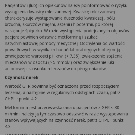
Pacjentów i (lub) ich opiekunów należy poinformować o ryzyku
wystąpienia kwasicy mleczanowej. Kwasicę mleczanową
charakteryzuje występowanie duszności
kwasiczej
, bólu
brzucha, skurczów mięśni, astenii i hipotermii, po której
następuje śpiączka. W razie wystąpienia podejrzanych objawów
pacjent powinien odstawić metforminę i szukać
natychmiastowej pomocy medycznej. Odchylenia od wartości
prawidłowych w wynikach badań laboratoryjnych obejmują
zmniejszenie wartości pH krwi (< 7,35), zwiększenie stężenia
mleczanów w osoczu (> 5 mmol/l) oraz zwiększenie luki
anionowej i stosunku mleczanów do pirogronianów.
Czynność nerek
Wartość
GFR
powinna być oznaczona przed rozpoczęciem
leczenia, a następnie w regularnych odstępach czasu, patrz
CHPL
: punkt 4.2.
Metformina
jest przeciwwskazana u pacjentów z
GFR
< 30
ml/min i należy ją tymczasowo odstawić w razie występowania
stanów wpływających na czynność nerek, patrz
CHPL
: punkt
4.3.