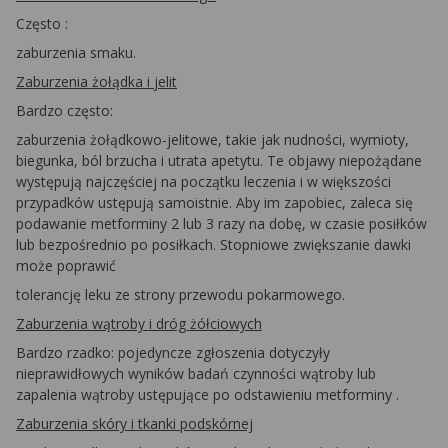
Często
:
zaburzenia smaku.
Zaburzenia żołądka i
jelit
Bardzo
często:
zaburzenia żołądkowo-jelitowe, takie jak nudności, wymioty,
biegunka, ból brzucha i utrata apetytu. Te objawy niepożądane
występują najczęściej na początku leczenia i w większości
przypadków ustępują samoistnie. Aby im zapobiec, zaleca się
podawanie
metforminy
2 lub 3 razy na dobę, w czasie posiłków
lub bezpośrednio po posiłkach. Stopniowe zwiększanie dawki
może poprawić
tolerancję leku ze strony przewodu pokarmowego.
Zaburzenia wątroby i dróg żółciowych
Bardzo rzadko:
pojedyncze zgłoszenia dotyczyły
nieprawidłowych wyników badań czynności wątroby lub
zapalenia wątroby ustępujące po odstawieniu
metforminy
.
Zaburzenia skóry i tkanki
podskórnej