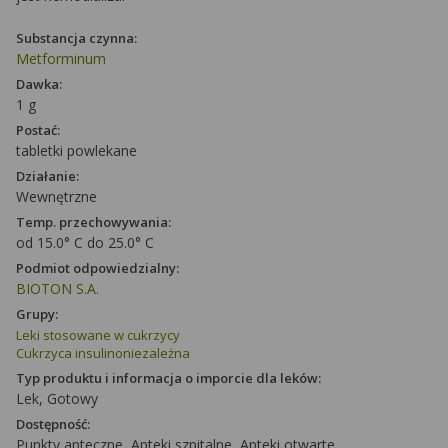
Substancja czynna:
Metforminum
Dawka:
1 g
Postać:
tabletki powlekane
Działanie:
Wewnętrzne
Temp. przechowywania:
od 15.0° C do 25.0° C
Podmiot odpowiedzialny:
BIOTON S.A.
Grupy:
Leki stosowane w cukrzycy
Cukrzyca insulinoniezależna
Typ produktu i informacja o imporcie dla leków:
Lek, Gotowy
Dostępność:
Punkty apteczne, Apteki szpitalne, Apteki otwarte