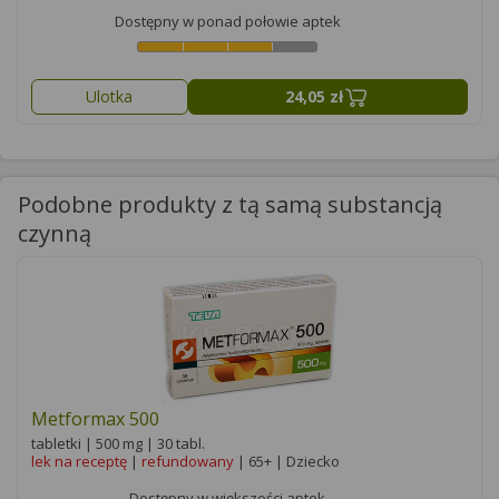
Dostępny w ponad połowie aptek
Ulotka
24,05 zł
Podobne produkty z tą samą substancją
czynną
Metformax 500
tabletki | 500 mg | 30 tabl.
lek na receptę
|
refundowany
| 65+ | Dziecko
Dostępny w większości aptek