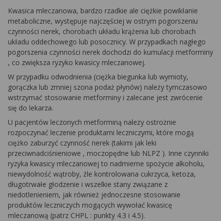
Kwasica mleczanowa, bardzo rzadkie ale ciężkie powikłanie
metaboliczne, występuje najczęściej w ostrym pogorszeniu
czynności nerek, chorobach układu krążenia lub chorobach
układu oddechowego lub posocznicy. W przypadkach nagłego
pogorszenia czynności nerek dochodzi do kumulacji
metforminy
, co zwiększa ryzyko kwasicy mleczanowej.
W przypadku odwodnienia (ciężka biegunka lub wymioty,
gorączka lub
zmniej
szona
podaż płynów) należy tymczasowo
wstrzymać stosowanie
metforminy
i zalecane jest zwrócenie
się do lekarza.
U pacjentów leczonych metforminą należy ostrożnie
rozpoczynać leczenie produktami leczniczymi, które mogą
ciężko zaburzyć czynność nerek (takimi jak leki
przeciwnadciśnieniowe
, moczopędne lub
NLPZ
). Inne czynniki
ryzyka kwasicy mleczanowej to nadmierne spożycie alkoholu,
niewydolność wątroby, źle kontrolowana cukrzyca, ketoza,
długotrwałe głodzenie i wszelkie stany związane z
niedotlenieniem, jak również jednoczesne stosowanie
produktów leczniczych mogących wywołać kwasicę
mleczanową (patrz
CHPL
: punkty 4.3 i 4.5).