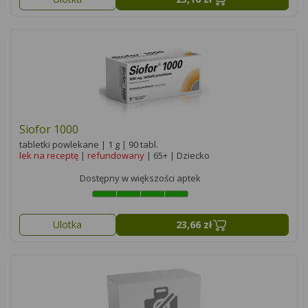
Siofor 1000
tabletki powlekane | 1 g | 90 tabl.
lek na receptę
|
refundowany
| 65+ | Dziecko
Dostępny w większości aptek
Ulotka
23,66 zł