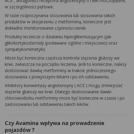
ACE
, antagoniści receptora angiotensyny II i leki moczopędne,
w szczególności pętlowe.
W razie rozpoczynania stosowania lub stosowania takich
produktów w skojarzeniu z metforminą, konieczne jest
dokładne monitorowanie czynności nerek.
Produkty lecznicze o działaniu
hiperglikemizującym
(jak
glikokortykosteroidy (podawane ogólne i miejscowo) oraz
sympatykomimetyki)
Może być konieczna częstsza kontrola stężenia glukozy we
krwi, zwłaszcza na początku leczenia. Jeśli to konieczne, należy
dostosować dawkę
metforminy
w trakcie jednoczesnego
stosowania z powyższymi lekami i po ich odstawieniu.
Inhibitory konwertazy angiotensyny (
ACE
)
mogą zmniejszać
stężenie glukozy we krwi. Dlatego dostosowanie dawki
chlorowodorku
metforminy
może być konieczne w czasie i po
zastosowaniu lub odstawieniu takich leków.
Czy Avamina wpływa na prowadzenie
pojazdów ?