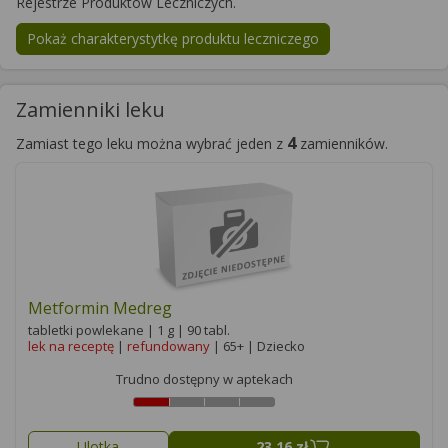
Rejestrze Produktów Leczniczych.
Pokaż charakterystytkę produktu leczniczego
Zamienniki leku
4
Zamiast tego leku można wybrać jeden z
zamienników.
Metformin Medreg
tabletki powlekane | 1 g | 90 tabl.
lek na receptę
|
refundowany
| 65+ | Dziecko
Trudno dostępny w aptekach
Ulotka
23,16 zł