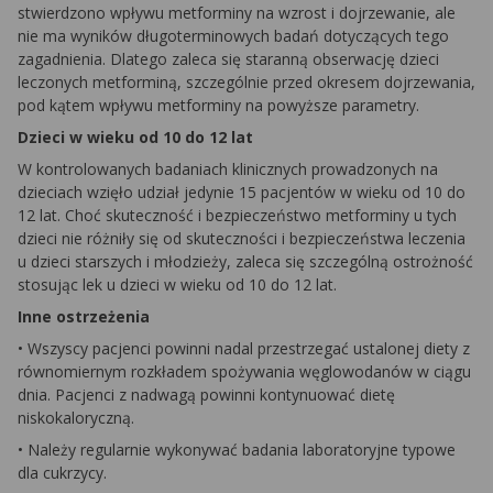
stwierdzono wpływu
metforminy
na wzrost i dojrzewanie, ale
nie ma wyników długoterminowych badań dotyczących tego
zagadnienia. Dlatego zaleca się staranną obserwację dzieci
leczonych metforminą, szczególnie przed okresem dojrzewania,
pod kątem wpływu
metforminy
na powyższe parametry.
Dzieci w wieku od 10 do 12 lat
W kontrolowanych badaniach klinicznych prowadzonych na
dzieciach wzięło udział jedynie 15 pacjentów w wieku od 10 do
12 lat. Choć skuteczność i bezpieczeństwo
metforminy
u tych
dzieci nie różniły się od skuteczności i bezpieczeństwa leczenia
u dzieci starszych i młodzieży, zaleca się szczególną ostrożność
stosując lek u dzieci w wieku od 10 do 12 lat.
Inne ostrzeżenia
•
Wszyscy pacjenci powinni nadal przestrzegać ustalonej diety z
równomiernym rozkładem spożywania węglowodanów w ciągu
dnia. Pacjenci z nadwagą powinni kontynuować dietę
niskokaloryczną.
•
Należy regularnie wykonywać badania laboratoryjne typowe
dla cukrzycy.