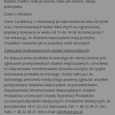
Bardzo
rzadko:
reakcje skórne, takie jak rumień, świąd,
pokrzywka.
Dzieci i młodzież
Dane z publikacji, z obserwacji po wprowadzeniu leku na rynek
oraz z kontrolowanych badań klinicznych na ograniczonej
populacji dziecięcej w wieku od 10 do 16 lat leczonej przez 1
rok wskazują, że działania niepożądane mają podobny
charakter i nasilenie jak w populacji osób dorosłych.
Zgłaszanie podejrzewanych działań niepożądanych
Po dopuszczeniu produktu leczniczego do obrotu istotne jest
zgłaszanie podejrzewanych działań niepożądanych. Umożliwia
to nieprzerwane monitorowanie stosunku korzyści do ryzyka
stosowania produktu leczniczego. Osoby należące do
fachowego personelu medycznego powinny zgłaszać wszelkie
podejrzewane działania niepożądane za pośrednictwem
Departamentu Monitorowania
Niepożądanych Działań
Produktów Leczniczych Urzędu Rejestracji Produktów
Leczniczych,Wyrobów Medycznych i Produktów Biobójczych, Al.
Jerozolimskie 181C 02-222 Warszawa; Tel.: + 48 22 49 21 301;
Faks: + 48 22 49 21 309 e-mail:
ndl
@urpl.gov.pl