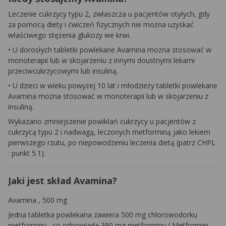
Leczenie cukrzycy typu 2, zwłaszcza u pacjentów otyłych, gdy
za pomocą diety i ćwiczeń fizycznych nie można uzyskać
właściwego stężenia glukozy we krwi.
•
U dorosłych tabletki powlekane
Avamina
można stosować w
monoterapii
lub w skojarzeniu z innymi doustnymi lekami
przeciwcukrzycowymi lub insuliną.
•
U dzieci w wieku powyżej 10 lat i młodzieży tabletki powlekane
Avamina
można stosować w
monoterapii
lub w skojarzeniu z
insuliną.
Wykazano zmniejszenie powikłań cukrzycy u pacjentów z
cukrzycą typu 2 i nadwagą, leczonych metforminą jako lekiem
pierwszego rzutu, po niepowodzeniu leczenia dietą (patrz
CHPL
: punkt 5.1).
Jaki jest skład Avamina?
Avamina
, 500 mg
Jedna tabletka powlekana zawiera 500 mg chlorowodorku
metforminy
, co odpowiada 390 mg
metforminy
(
Metformini