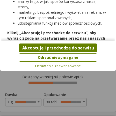
analizy tego, w jaki sposób korzystasz z naszej
strony,
Avamina
marketingu bezpośredniego i wyświetlania reklam, w
tym reklam spersonalizowanych,
tabletki powlekane
|
1 g
| 90 tabl.
udostępniania funkcji mediów społecznościowych.
lek na receptę
|
refundowany
|
65+
|
Dziecko
od 0,00 zł do 19,79 zł
Kliknij „Akceptuję i przechodzę do serwisu”, aby
wyrazić zgodę na przetwarzanie przez nas i naszych
Wybierz odpłatność
partnerów Twoich danych w powyższych celach.
Akceptuję i przechodzę do serwisu
Pamiętaj, że wyrażenie zgody jest dobrowolne, a wyrażoną
zgodę możesz w każdej chwili cofnąć, możesz też wycofać
19,79zł
Odrzuć niewymagane
zgodę na przetwarzanie Twoich danych tylko w niektórych
Ustawienia zaawansowane
celach. Jeżeli chcesz dowiedzieć się więcej lub chcesz
przeprowadzić konfigurację szczegółową, to możesz tego
Dostępny w mniej niż połowie aptek
dokonać za pomocą „Ustawień zaawansowanych”.
Więcej informacji na temat wykorzystywania narzędzi
zewnętrznych w naszym serwisie znajdziesz w
Regulaminie
Dawka
Opakowanie
Serwisu
.
1 g
90 tabl.