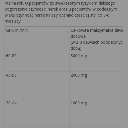
raz na rok. U pacjentów ze zwiększonym ryzykiem dalszego
pogorszenia czynności nerek oraz u pacjentów w podeszłym
wieku czynność nerek należy oceniać częściej, np. co 3-6
miesięcy.
GFR
ml/min
Całkowita maksymalna dawka
dobowa
(w 2-3 dawkach podzielonych 
dobę)
60-89
3000 mg
45-59
2000 mg
30-44
1000 mg