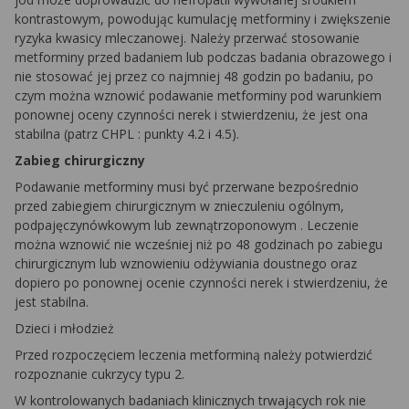
kontrastowym, powodując kumulację
metforminy
i zwiększenie
ryzyka kwasicy mleczanowej. Należy przerwać stosowanie
metforminy
przed badaniem lub podczas badania obrazowego i
nie stosować jej przez co najmniej 48 godzin po badaniu, po
czym można wznowić podawanie
metforminy
pod warunkiem
ponownej oceny czynności nerek i stwierdzeniu, że jest ona
stabilna (patrz
CHPL
: punkty 4.2 i 4.5).
Zabieg chirurgiczny
Podawanie
metforminy
musi być przerwane bezpośrednio
przed zabiegiem chirurgicznym w znieczuleniu ogólnym,
podpajęczynówkowym lub
zewnątrzoponowym
. Leczenie
można wznowić nie wcześniej niż po 48 godzinach po zabiegu
chirurgicznym lub wznowieniu odżywiania doustnego oraz
dopiero po ponownej ocenie czynności nerek i stwierdzeniu, że
jest stabilna.
Dzieci i młodzież
Przed rozpoczęciem leczenia metforminą należy potwierdzić
rozpoznanie cukrzycy typu 2.
W kontrolowanych badaniach klinicznych trwających rok nie