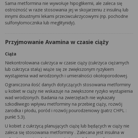
Sama
metformina
nie wywołuje hipoglikemii, ale zaleca się
ostrożność w razie stosowania jej w skojarzeniu z insuliną lub
innymi doustnymi lekami przeciwcukrzycowymi (np. pochodne
sulfonylomocznika
lub meglitynidy).
Przyjmowanie Avamina w czasie ciąży
Ciąża
Niekontrolowana cukrzyca w czasie ciąży (cukrzyca ciężarnych
lub cukrzyca stałą) wiąże się ze zwiększonym ryzykiem
wystąpienia wad wrodzonych i umieralności okołoporodowej.
Ograniczona ilość danych dotyczących stosowania
metforminy
u kobiet w ciąży nie wskazuje na zwiększone ryzyko wystąpienia
wad wrodzonych. Badania na zwierzętach nie wykazały
szkodliwego wpływu
metforminy
na przebieg ciąży, rozwój
zarodka i płodu, poród i rozwój
pourodzeniowy
(patrz
CHPL
:
punkt 5.3).
U kobiet z cukrzycą planujących ciążę lub będących w ciąży nie
zaleca się stosowania
metforminy
. Zalecana jest insulina w