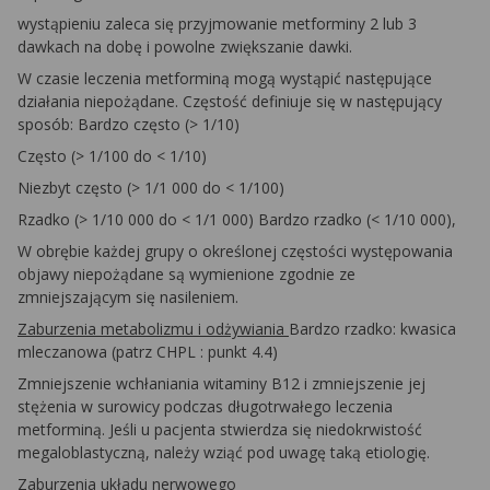
wystąpieniu zaleca się przyjmowanie
metforminy
2 lub 3
dawkach na dobę i powolne zwiększanie dawki.
W czasie leczenia metforminą mogą wystąpić następujące
działania niepożądane. Częstość definiuje się w następujący
sposób: Bardzo często (> 1/10)
Często (> 1/100 do < 1/10)
Niezbyt często (> 1/1 000 do < 1/100)
Rzadko (> 1/10 000 do < 1/1 000) Bardzo rzadko (< 1/10 000),
W obrębie każdej grupy o określonej częstości występowania
objawy niepożądane są wymienione zgodnie ze
zmniejszającym się nasileniem.
Zaburzenia metabolizmu i
odżywiania
Bardzo
rzadko:
kwasica
mleczanowa (patrz
CHPL
: punkt 4.4)
Zmniejszenie wchłaniania witaminy B12 i zmniejszenie jej
stężenia w surowicy podczas długotrwałego leczenia
metforminą. Jeśli u pacjenta stwierdza się niedokrwistość
megaloblastyczną, należy wziąć pod uwagę taką etiologię.
Zaburzenia układu
nerwowego