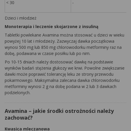
< 30
-
Dzieci i młodzież
Monoterapia
i leczenie skojarzone z insuliną
Tabletki powlekane
Avamina
można stosować u dzieci w wieku
powyżej 10 lat i młodzieży. Zazwyczaj dawka początkowa
wynosi 500 mg lub 850 mg chlorowodorku
metforminy
raz na
dobę, podawana w czasie posiłku lub po nim.
Po 10-15 dniach należy dostosować dawkę na podstawie
wyników badań stężenia glukozy we krwi. Powolne zwiększanie
dawki może poprawić tolerancję leku ze strony przewodu
pokarmowego. Maksymalna zalecana dawka chlorowodorku
metforminy
wynosi 2 g na dobę podana w 2 lub 3 dawkach
podzielonych.
Avamina – jakie środki ostrożności należy
zachować?
Kwasica mleczanowa