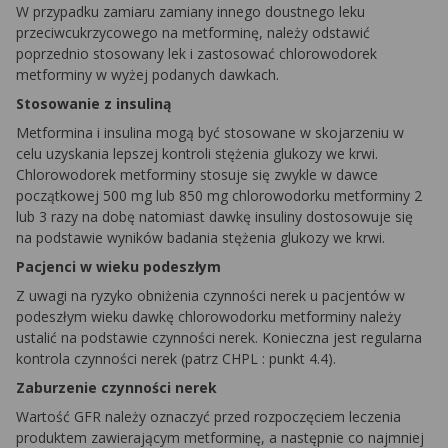
W przypadku zamiaru zamiany innego doustnego leku
przeciwcukrzycowego na metforminę, należy odstawić
poprzednio stosowany lek i zastosować chlorowodorek
metforminy
w wyżej podanych dawkach.
Stosowanie z insuliną
Metformina
i insulina mogą być stosowane w skojarzeniu w
celu uzyskania lepszej kontroli stężenia glukozy we krwi.
Chlorowodorek
metforminy
stosuje się zwykle w dawce
początkowej 500 mg lub 850 mg chlorowodorku
metforminy
2
lub 3 razy na dobę natomiast dawkę insuliny dostosowuje się
na podstawie wyników badania stężenia glukozy we krwi.
Pacjenci w wieku podeszłym
Z uwagi na ryzyko obniżenia czynności nerek u pacjentów w
podeszłym wieku dawkę chlorowodorku
metforminy
należy
ustalić na podstawie czynności nerek. Konieczna jest regularna
kontrola czynności nerek (patrz
CHPL
: punkt 4.4).
Zaburzenie czynności nerek
Wartość
GFR
należy oznaczyć przed rozpoczęciem leczenia
produktem zawierającym metforminę, a następnie co najmniej