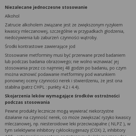
Niezalecane jednoczesne stosowanie
Alkohol
Zatrucie alkoholem związane jest ze zwiększonym ryzykiem
kwasicy mleczanowej, szczególnie w przypadkach głodzenia,
niedożywienia lub zaburzeń czynności wątroby.
Środki kontrastowe zawierające jod
Stosowanie
metforminy
musi być przerwane przed badaniem
lub podczas badania obrazowego; nie wolno wznawiać jej
stosowania przez co najmniej 48 godzin po badaniu, po czym
można wznowić podawanie
metforminy
pod warunkiem
ponownej oceny czynności nerek i stwierdzeniu, że jest ona
stabilna (patrz
CHPL
: punkty 4.2 i 4.4).
Skojarzenia leków wymagające środków ostrożności
podczas stosowania
Pewne produkty lecznicze mogą wywierać niekorzystne
działanie na czynność nerek, co może zwiększać ryzyko kwasicy
mleczanowej, np. niesteroidowe leki przeciwzapalne (
NLPZ
), w
tym selektywne inhibitory
cyklooksygenazy
(COX) 2, inhibitory