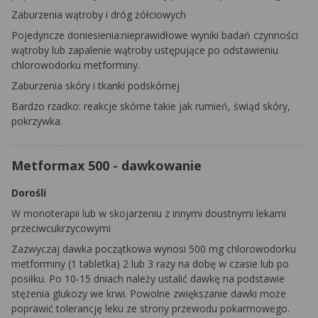
Zaburzenia wątroby i dróg żółciowych
Pojedyncze doniesienia:nieprawidłowe wyniki badań czynności
wątroby lub zapalenie wątroby ustępujące po odstawieniu
chlorowodorku metforminy.
Zaburzenia skóry i tkanki podskórnej
Bardzo rzadko: reakcje skórne takie jak rumień, świąd skóry,
pokrzywka.
Metformax 500 - dawkowanie
Dorośli
W monoterapii lub w skojarzeniu z innymi doustnymi lekami
przeciwcukrzycowymi
Zazwyczaj dawka początkowa wynosi 500 mg chlorowodorku
metforminy (1 tabletka) 2 lub 3 razy na dobę w czasie lub po
posiłku. Po 10-15 dniach należy ustalić dawkę na podstawie
stężenia glukozy we krwi. Powolne zwiększanie dawki może
poprawić tolerancję leku ze strony przewodu pokarmowego.