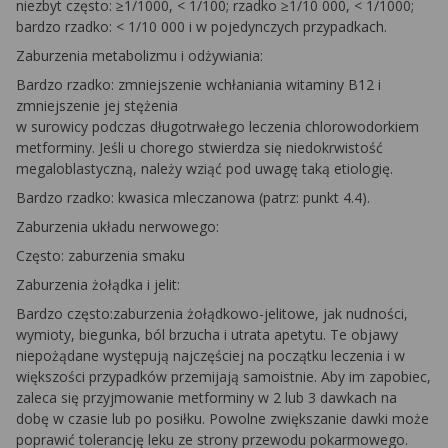
niezbyt często: ≥1/1000, < 1/100; rzadko ≥1/10 000, < 1/1000;
bardzo rzadko: < 1/10 000 i w pojedynczych przypadkach.
Zaburzenia metabolizmu i odżywiania:
Bardzo rzadko: zmniejszenie wchłaniania witaminy B12 i
zmniejszenie jej stężenia
w surowicy podczas długotrwałego leczenia chlorowodorkiem
metforminy. Jeśli u chorego stwierdza się niedokrwistość
megaloblastyczną, należy wziąć pod uwagę taką etiologię.
Bardzo rzadko: kwasica mleczanowa (patrz: punkt 4.4).
Zaburzenia układu nerwowego:
Często: zaburzenia smaku
Zaburzenia żołądka i jelit:
Bardzo często:zaburzenia żołądkowo-jelitowe, jak nudności,
wymioty, biegunka, ból brzucha i utrata apetytu. Te objawy
niepożądane występują najczęściej na początku leczenia i w
większości przypadków przemijają samoistnie. Aby im zapobiec,
zaleca się przyjmowanie metforminy w 2 lub 3 dawkach na
dobę w czasie lub po posiłku. Powolne zwiększanie dawki może
poprawić tolerancję leku ze strony przewodu pokarmowego.