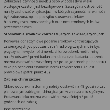
Zaburzenie czynności nerek u osób w podeszłym wieku
występuje często i jest bezobjawowe. Szczególną ostrożność
należy zachować w sytuacjach, w których czynność nerek może
być zaburzona, np. na początku stosowania leków
hipotensyjnych, moczopędnych oraz niesteroidowych leków
przeciwzapalnych.
Stosowanie środków kontrastujących zawierających jod:
Ponieważ donaczyniowe podanie środków kontrastujących
zawierających jod podczas badań radiologicznych może być
przyczyną niewydolności nerek, chlorowodorek metforminy
należy odstawić przed badaniem lub na czas badania. Leczenie
można wznowić nie wcześniej, niż po 48 godzinach po badaniu i
tylko po ocenieniu czynności nerek i stwierdzeniu, że jest
prawidłowa (patrz: punkt 4.5).
Zabiegi chirurgiczne:
Chlorowodorek metforminy należy odstawić na 48 godzin przed
planowanym zabiegiem chirurgicznym w znieczuleniu ogólnym.
Podawanie leku można wznowić nie wcześniej niż po 48
godzinach od zabiegu.
Inne ostrzeżenia