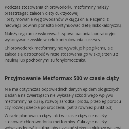
Podczas stosowania chlorowodorku metforminy należy
przestrzegać zaleceń diety cukrzycowej
i przyjmowanie węglowodanów w ciągu dnia. Pacjenci z
nadwagą powinni ponadto kontynuować dietę niskokaloryczną.
Należy regularnie wykonywać typowe badania laboratoryjne
wykonywane zwykle w celu kontrolowania cukrzycy.
Chlorowodorek metforminy nie wywołuje hipoglikemii, ale
zaleca się ostrożność w razie stosowania go w skojarzeniu z
insuliną lub pochodnymi sulfonylomocznika.
Przyjmowanie Metformax 500 w czasie ciąży
Nie ma dotychczas odpowiednich danych epidemiologicznych.
Badania na zwierzętach nie wykazały szkodliwego wpływu
metforminy na ciążę, rozwój zarodka i płodu, przebieg porodu
czy rozwój dziecka po urodzeniu (patrz również punkt 5.3).
W razie planowania ciąży jak i w czasie ciąży nie należy
stosować chlorowodorku metforminy. Cukrzycę należy
wówczas leczyć insuliną, aby uzyskać stężenia glukozy we krwi