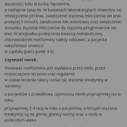
duszności, bólu brzucha, hipotermii,
a następnie śpiączki. W badaniach laboratoryjnych stwierdza się
zmniejszenie pH krwi, zwiększenie stężenia mleczanów we krwi
powyżej 5 mmol/l, zwiększenie luki anionowej oraz zwiększenie
stosunku stężenia mleczanów do stężenia pirogronianów we
krwi. W przypadku podejrzenia kwasicy metabolicznej
chlorowodorek metforminy należy odstawić, a pacjenta
natychmiast umieścić
w szpitalu (patrz punkt 4.9).
Czynność nerek:
Ponieważ metformina jest wydalana przez nerki, przed
rozpoczęciem leczenia oraz regularnie
w czasie leczenia należy oznaczać stężenie kreatyniny w
surowicy:
u pacjentów z prawidłową czynnością nerek przynajmniej raz w
roku,
przynajmniej 2-4 razy w roku u pacjentów, u których stężenia
kreatyniny są na górnej granicy normy oraz u osób w
podeszłym wieku.