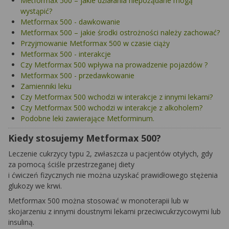
Metformax 500 – jakie działania niepożądane mogą
wystąpić?
Metformax 500 - dawkowanie
Metformax 500 – jakie środki ostrożności należy zachować?
Przyjmowanie Metformax 500 w czasie ciąży
Metformax 500 - interakcje
Czy Metformax 500 wpływa na prowadzenie pojazdów ?
Metformax 500 - przedawkowanie
Zamienniki leku
Czy Metformax 500 wchodzi w interakcje z innymi lekami?
Czy Metformax 500 wchodzi w interakcje z alkoholem?
Podobne leki zawierające Metforminum.
Kiedy stosujemy Metformax 500?
Leczenie cukrzycy typu 2, zwłaszcza u pacjentów otyłych, gdy
za pomocą ściśle przestrzeganej diety
i ćwiczeń fizycznych nie można uzyskać prawidłowego stężenia
glukozy we krwi.
Metformax 500 można stosować w monoterapii lub w
skojarzeniu z innymi doustnymi lekami przeciwcukrzycowymi lub
insuliną.