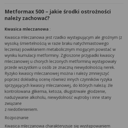
Metformax 500 – jakie środki ostrożności
należy zachować?
Kwasica mleczanowa
:
Kwasica mleczanowa jest rzadko występującym ale groźnym (z
wysoką śmiertelnością w razie braku natychmiastowego
leczenia) powikłaniem metabolicznym mogącym powstać w
wyniku kumulacji metforminy. Zgłoszone przypadki kwasicy
mleczanowej u chorych leczonych metforminą występowały
przede wszystkim u osób ze znaczną niewydolnością nerek.
Ryzyko kwasicy mleczanowej można i należy zmniejszyć
poprzez dokładną ocenę również innych czynników ryzyka
sprzyjających kwasicy mleczanowej, do których należą: źle
kontrolowana glikemia, ketoza, długotrwałe głodzenie,
nadużywanie alkoholu, niewydolność wątroby i inne stany
związane
z niedotlenieniem.
Rozpoznanie
Kwasica mleczanowa charakteryzuje się występowaniem