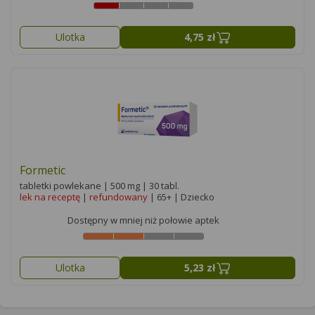
Ulotka
4,75 zł
Formetic
tabletki powlekane | 500 mg | 30 tabl.
lek na receptę
|
refundowany
| 65+ | Dziecko
Dostępny w mniej niż połowie aptek
Ulotka
5,23 zł