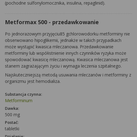
(pochodne sulfonylomocznika, insulina, repaglinid).
Metformax 500 - przedawkowanie
Po jednorazowym przyjęciu85 gchlorowodorku metforminy nie
obserwowano hipoglikemii, jednakże w takich przypadkach
może wystąpić kwasica mleczanowa. Przedawkowanie
metforminy lub współistnienie innych czynników ryzyka może
spowodować kwasicę mleczanową. Kwasica mleczanowa jest
stanem zagrażającym życiu i wymaga leczenia szpitalnego.
Najskuteczniejszą metodą usuwania mleczanów i metforminy z
organizmu jest hemodializa.
Substancja czynna:
Metforminum
Dawka:
500 mg
Postać:
tabletki
Działanie: