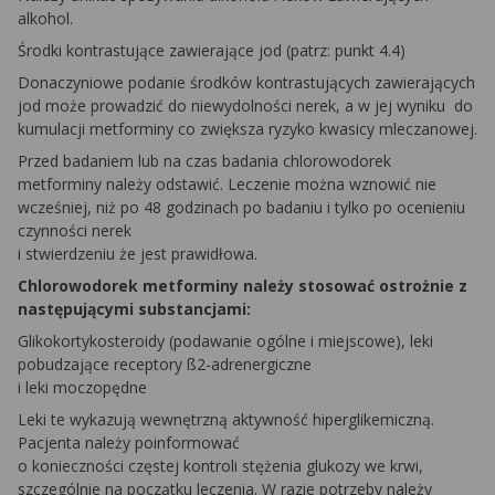
alkohol.
Środki kontrastujące zawierające jod (patrz: punkt 4.4)
Donaczyniowe podanie środków kontrastujących zawierających
jod może prowadzić do niewydolności nerek, a w jej wyniku do
kumulacji metforminy co zwiększa ryzyko kwasicy mleczanowej.
Przed badaniem lub na czas badania chlorowodorek
metforminy należy odstawić. Leczenie można wznowić nie
wcześniej, niż po 48 godzinach po badaniu i tylko po ocenieniu
czynności nerek
i stwierdzeniu że jest prawidłowa.
Chlorowodorek metforminy
należy stosować ostrożnie z
następującymi substancjami:
Glikokortykosteroidy (podawanie ogólne i miejscowe), leki
pobudzające receptory ß2-adrenergiczne
i leki moczopędne
Leki te wykazują wewnętrzną aktywność hiperglikemiczną.
Pacjenta należy poinformować
o konieczności częstej kontroli stężenia glukozy we krwi,
szczególnie na początku leczenia. W razie potrzeby należy