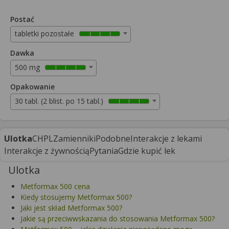
Postać
tabletki pozostałe
Dawka
500 mg
Opakowanie
30 tabl. (2 blist. po 15 tabl.)
Ulotka
CHPL
Zamienniki
Podobne
Interakcje z lekami
Interakcje z żywnością
Pytania
Gdzie kupić lek
Ulotka
Metformax 500 cena
Kiedy stosujemy Metformax 500?
Jaki jest skład Metformax 500?
Jakie są przeciwwskazania do stosowania Metformax 500?