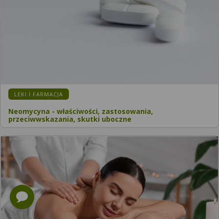
KATEGORIA:
LEKI I FARMACJA
Neomycyna - właściwości, zastosowania,
przeciwwskazania, skutki uboczne