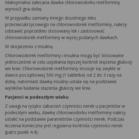
Maksymalna zalecana dawka chlorowodorku metforminy
wynosi3 gna dobę.
W przypadku zamiany innego doustnego leku
przeciwcukrzycowego na chlorowodorek metforminy, należy
odstawić poprzednio stosowany lek i zastosować
chlorowodorek metforminy w wyżej podanych dawkach.
W skojarzeniu z insuliną
Chlorowodorek metforminy i insulina mogą być stosowane
jednocześnie w celu uzyskania lepszej kontroli stężenia glukozy
we krwi. Chlorowodorek metforminy stosuje się zwykle w
dawce początkowej 500 mg (1 tabletka) od 2 do 3 razy na
dobę, natomiast dawkę insuliny ustala się na podstawie
wyników badania stężenia glukozy we krwi.
Pacjenci w podeszłym wieku
Z uwagi na ryzyko zaburzeń czynności nerek u pacjentów w
podeszłym wieku, dawkę chlorowodorku metforminy należy
ustalić na podstawie parametrów czynności nerek. Podczas
leczenia konieczna jest regularna kontrola czynności nerek
(patrz punkt 4.4).