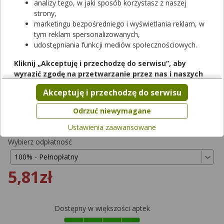
analizy tego, w jaki sposób korzystasz z naszej
strony,
marketingu bezpośredniego i wyświetlania reklam, w
tym reklam spersonalizowanych,
udostępniania funkcji mediów społecznościowych.
Rezerwuj
Kliknij „Akceptuję i przechodzę do serwisu”, aby
wyrazić zgodę na przetwarzanie przez nas i naszych
Metformax 500
partnerów Twoich danych w powyższych celach.
Akceptuję i przechodzę do serwisu
tabletki
|
500 mg
| 30 tabl.
Pamiętaj, że wyrażenie zgody jest dobrowolne, a wyrażoną
lek na receptę
|
refundowany
|
65+
|
Dziecko
zgodę możesz w każdej chwili cofnąć, możesz też wycofać
Odrzuć niewymagane
od 0,00 zł do 5,81 zł
zgodę na przetwarzanie Twoich danych tylko w niektórych
Ustawienia zaawansowane
celach. Jeżeli chcesz dowiedzieć się więcej lub chcesz
przeprowadzić konfigurację szczegółową, to możesz tego
Wybierz odpłatność
dokonać za pomocą „Ustawień zaawansowanych”.
Więcej informacji na temat wykorzystywania narzędzi
5,81zł
zewnętrznych w naszym serwisie znajdziesz w
Regulaminie
Serwisu
.
Dostępny w większości aptek