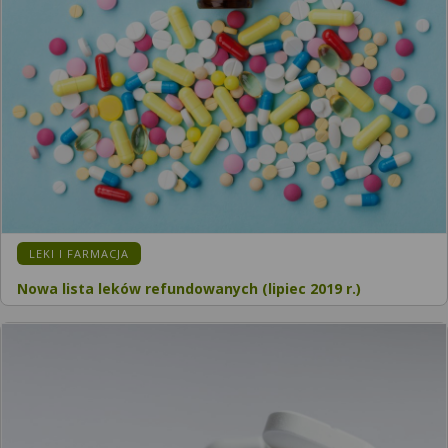
KATEGORIA:
LEKI I FARMACJA
Nowa lista leków refundowanych (lipiec 2019 r.)