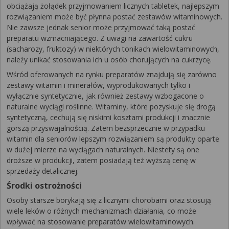
obciążają żołądek przyjmowaniem licznych tabletek, najlepszym
rozwiązaniem może być płynna postać zestawów witaminowych.
Nie zawsze jednak senior może przyjmować taką postać
preparatu wzmacniającego. Z uwagi na zawartość cukru
(sacharozy, fruktozy) w niektórych tonikach wielowitaminowych,
należy unikać stosowania ich u osób chorujących na cukrzycę.
Wśród oferowanych na rynku preparatów znajdują się zarówno
zestawy witamin i minerałów, wyprodukowanych tylko i
wyłącznie syntetycznie, jak również zestawy wzbogacone o
naturalne wyciągi roślinne. Witaminy, które pozyskuje się drogą
syntetyczną, cechują się niskimi kosztami produkcji i znacznie
gorszą przyswajalnością. Zatem bezsprzecznie w przypadku
witamin dla seniorów lepszym rozwiązaniem są produkty oparte
w dużej mierze na wyciągach naturalnych. Niestety są one
droższe w produkcji, zatem posiadają też wyższą cenę w
sprzedaży detalicznej.
Środki ostrożności
Osoby starsze borykają się z licznymi chorobami oraz stosują
wiele leków o różnych mechanizmach działania, co może
wpływać na stosowanie preparatów wielowitaminowych.