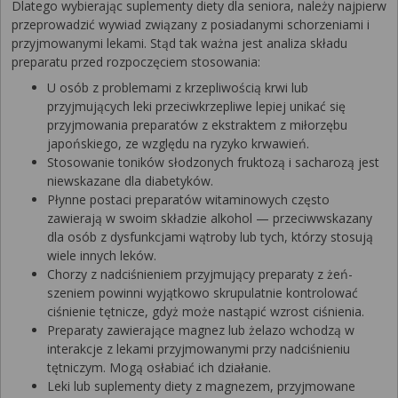
Dlatego wybierając suplementy diety dla seniora, należy najpierw
przeprowadzić wywiad związany z posiadanymi schorzeniami i
przyjmowanymi lekami. Stąd tak ważna jest analiza składu
preparatu przed rozpoczęciem stosowania:
U osób z problemami z krzepliwością krwi lub
przyjmujących leki przeciwkrzepliwe lepiej unikać się
przyjmowania preparatów z ekstraktem z miłorzębu
japońskiego, ze względu na ryzyko krwawień.
Stosowanie toników słodzonych fruktozą i sacharozą jest
niewskazane dla diabetyków.
Płynne postaci preparatów witaminowych często
zawierają w swoim składzie alkohol — przeciwwskazany
dla osób z dysfunkcjami wątroby lub tych, którzy stosują
wiele innych leków.
Chorzy z nadciśnieniem przyjmujący preparaty z żeń-
szeniem powinni wyjątkowo skrupulatnie kontrolować
ciśnienie tętnicze, gdyż może nastąpić wzrost ciśnienia.
Preparaty zawierające magnez lub żelazo wchodzą w
interakcje z lekami przyjmowanymi przy nadciśnieniu
tętniczym. Mogą osłabiać ich działanie.
Leki lub suplementy diety z magnezem, przyjmowane