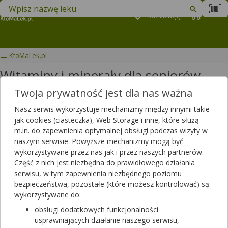
Znajdź lek w swojej okolicy
Podaj
lokalizację
Koszyk
M
KtoMaLek.pl
Witaminy i minerały dla seniorów
Twoja prywatność jest dla nas ważna
Wybierz grupę produktów
Nasz serwis wykorzystuje mechanizmy między innymi takie
jak cookies (ciasteczka), Web Storage i inne, które służą
W tej kategorii znajdziesz produkty przeznaczone dla osób starszych
m.in. do zapewnienia optymalnej obsługi podczas wizyty w
zawierających witaminy i minerały. Dostępne w postaci tabletek,
naszym serwisie. Powyższe mechanizmy mogą być
kapsułek, syropu, pastylek do ssania itp.
wykorzystywane przez nas jak i przez naszych partnerów.
Część z nich jest niezbędna do prawidłowego działania
Filtrowanie
serwisu, w tym zapewnienia niezbędnego poziomu
bezpieczeństwa, pozostałe (które możesz kontrolować) są
Filtrowanie
wykorzystywane do:
Wyniki wyszukiwania
(64)
obsługi dodatkowych funkcjonalności
usprawniających działanie naszego serwisu,
Wyczyść filtry