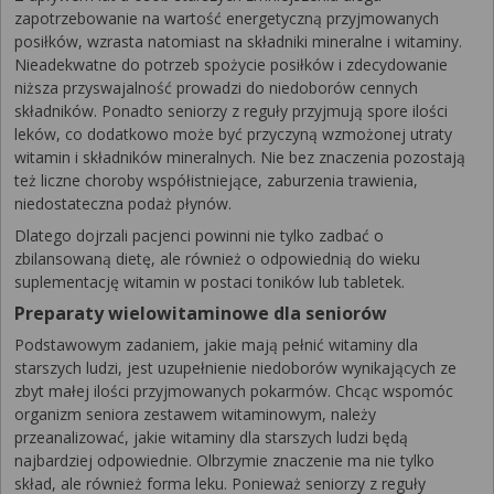
zapotrzebowanie na wartość energetyczną przyjmowanych
posiłków, wzrasta natomiast na składniki mineralne i witaminy.
Nieadekwatne do potrzeb spożycie posiłków i zdecydowanie
niższa przyswajalność prowadzi do niedoborów cennych
składników. Ponadto seniorzy z reguły przyjmują spore ilości
leków, co dodatkowo może być przyczyną wzmożonej utraty
witamin i składników mineralnych. Nie bez znaczenia pozostają
też liczne choroby współistniejące, zaburzenia trawienia,
niedostateczna podaż płynów.
Dlatego dojrzali pacjenci powinni nie tylko zadbać o
zbilansowaną dietę, ale również o odpowiednią do wieku
suplementację witamin w postaci toników lub tabletek.
Preparaty wielowitaminowe dla seniorów
Podstawowym zadaniem, jakie mają pełnić witaminy dla
starszych ludzi, jest uzupełnienie niedoborów wynikających ze
zbyt małej ilości przyjmowanych pokarmów. Chcąc wspomóc
organizm seniora zestawem witaminowym, należy
przeanalizować, jakie witaminy dla starszych ludzi będą
najbardziej odpowiednie. Olbrzymie znaczenie ma nie tylko
skład, ale również forma leku. Ponieważ seniorzy z reguły