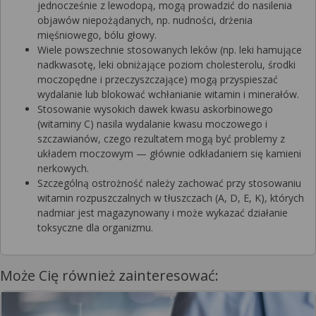
jednocześnie z lewodopą, mogą prowadzić do nasilenia
objawów niepożądanych, np. nudności, drżenia
mięśniowego, bólu głowy.
Wiele powszechnie stosowanych leków (np. leki hamujące
nadkwasotę, leki obniżające poziom cholesterolu, środki
moczopędne i przeczyszczające) mogą przyspieszać
wydalanie lub blokować wchłanianie witamin i minerałów.
Stosowanie wysokich dawek kwasu askorbinowego
(witaminy C) nasila wydalanie kwasu moczowego i
szczawianów, czego rezultatem mogą być problemy z
układem moczowym — głównie odkładaniem się kamieni
nerkowych.
Szczególną ostrożność należy zachować przy stosowaniu
witamin rozpuszczalnych w tłuszczach (A, D, E, K), których
nadmiar jest magazynowany i może wykazać działanie
toksyczne dla organizmu.
Może Cię również zainteresować: