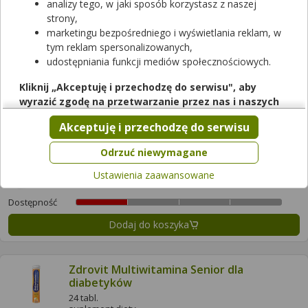
analizy tego, w jaki sposób korzystasz z naszej
strony,
marketingu bezpośredniego i wyświetlania reklam, w
Witaminy Dla Seniorów Z Żeń-Szeniem I
Luteiną Apteo
tym reklam spersonalizowanych,
udostępniania funkcji mediów społecznościowych.
100 tabl.
suplement diety
Kliknij „Akceptuję i przechodzę do serwisu", aby
Dostępność
wyrazić zgodę na przetwarzanie przez nas i naszych
Dodaj do koszyka
partnerów Twoich danych w powyższych celach.
Akceptuję i przechodzę do serwisu
Pamiętaj, że wyrażenie zgody jest dobrowolne, a wyrażoną
zgodę możesz w każdej chwili cofnąć, możesz też wycofać
Odrzuć niewymagane
Witaminy Total Senior
zgodę na przetwarzanie Twoich danych tylko w niektórych
60 kaps.
Ustawienia zaawansowane
celach. Jeżeli chcesz dowiedzieć się więcej lub chcesz
suplement diety
przeprowadzić konfigurację szczegółową, to możesz tego
Dostępność
dokonać za pomocą „Ustawień zaawansowanych".
Dodaj do koszyka
Więcej informacji na temat wykorzystywania narzędzi
zewnętrznych w naszym serwisie znajdziesz w
Regulaminie
Serwisu
.
Zdrovit Multiwitamina Senior dla
diabetyków
24 tabl.