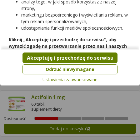
30 tabl.
analizy tego, w jaki sposób korzystasz z naszej
suplement diety
strony,
Dostępność
marketingu bezpośredniego i wyświetlania reklam, w
tym reklam spersonalizowanych,
Dodaj do koszyka
udostępniania funkcji mediów społecznościowych.
Kliknij „Akceptuję i przechodzę do serwisu", aby
Actifolin 0,8 mg
wyrazić zgodę na przetwarzanie przez nas i naszych
90 tabl.
partnerów Twoich danych w powyższych celach.
suplement diety
Akceptuję i przechodzę do serwisu
Pamiętaj, że wyrażenie zgody jest dobrowolne, a wyrażoną
Dostępność
zgodę możesz w każdej chwili cofnąć, możesz też wycofać
Odrzuć niewymagane
zgodę na przetwarzanie Twoich danych tylko w niektórych
Dodaj do koszyka
Ustawienia zaawansowane
celach. Jeżeli chcesz dowiedzieć się więcej lub chcesz
przeprowadzić konfigurację szczegółową, to możesz tego
dokonać za pomocą „Ustawień zaawansowanych".
Actifolin 1 mg
Więcej informacji na temat wykorzystywania narzędzi
60 tabl.
suplement diety
zewnętrznych w naszym serwisie znajdziesz w
Regulaminie
Serwisu
.
Dostępność
Dodaj do koszyka