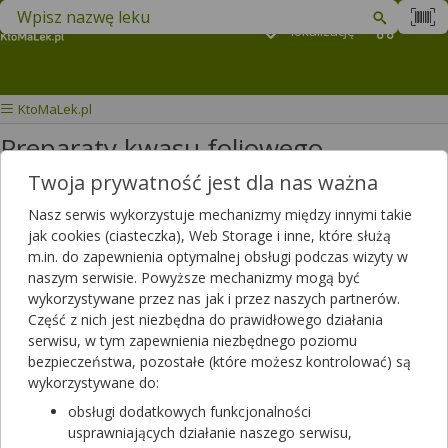
Znajdź lek w swojej okolicy
Podaj
lokalizację
Koszyk
M
KtoMaLek.pl
Preparaty kwasu foliowego
Twoja prywatność jest dla nas ważna
Wybierz grupę produktów
Nasz serwis wykorzystuje mechanizmy między innymi takie
jak cookies (ciasteczka), Web Storage i inne, które służą
Filtrowanie
m.in. do zapewnienia optymalnej obsługi podczas wizyty w
naszym serwisie. Powyższe mechanizmy mogą być
Filtrowanie
wykorzystywane przez nas jak i przez naszych partnerów.
Część z nich jest niezbędna do prawidłowego działania
Wyniki wyszukiwania
(89)
serwisu, w tym zapewnienia niezbędnego poziomu
bezpieczeństwa, pozostałe (które możesz kontrolować) są
Wyczyść filtry
wykorzystywane do:
obsługi dodatkowych funkcjonalności
Actifolin 0,8 mg
usprawniających działanie naszego serwisu,