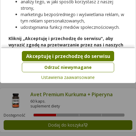
60 kaps.
analizy tego, w jaki sposób korzystasz z naszej
suplement diety
strony,
Dostępność
marketingu bezpośredniego i wyświetlania reklam, w
tym reklam spersonalizowanych,
Dodaj do koszyka
udostępniania funkcji mediów społecznościowych.
Kliknij „Akceptuję i przechodzę do serwisu", aby
Allnutrition Curcumin + Ginger + Piperine
wyrazić zgodę na przetwarzanie przez nas i naszych
100 kaps.
partnerów Twoich danych w powyższych celach.
suplement diety
Akceptuję i przechodzę do serwisu
Pamiętaj, że wyrażenie zgody jest dobrowolne, a wyrażoną
Dostępność
zgodę możesz w każdej chwili cofnąć, możesz też wycofać
Odrzuć niewymagane
zgodę na przetwarzanie Twoich danych tylko w niektórych
Dodaj do koszyka
Ustawienia zaawansowane
celach. Jeżeli chcesz dowiedzieć się więcej lub chcesz
przeprowadzić konfigurację szczegółową, to możesz tego
dokonać za pomocą „Ustawień zaawansowanych".
Avet Premium Kurkuma + Piperyna
Więcej informacji na temat wykorzystywania narzędzi
60 kaps.
suplement diety
zewnętrznych w naszym serwisie znajdziesz w
Regulaminie
Serwisu
.
Dostępność
Dodaj do koszyka