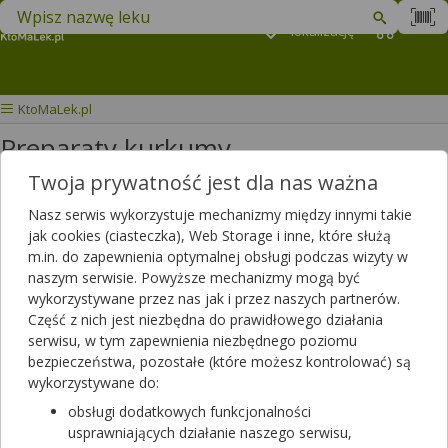
Znajdź lek w swojej okolicy
Podaj
lokalizację
Koszyk
M
KtoMaLek.pl
Preparaty kurkumy
Twoja prywatność jest dla nas ważna
Wybierz grupę produktów
Nasz serwis wykorzystuje mechanizmy między innymi takie
jak cookies (ciasteczka), Web Storage i inne, które służą
Filtrowanie
m.in. do zapewnienia optymalnej obsługi podczas wizyty w
naszym serwisie. Powyższe mechanizmy mogą być
Filtrowanie
wykorzystywane przez nas jak i przez naszych partnerów.
Część z nich jest niezbędna do prawidłowego działania
Wyniki wyszukiwania
(95)
serwisu, w tym zapewnienia niezbędnego poziomu
bezpieczeństwa, pozostałe (które możesz kontrolować) są
Wyczyść filtry
wykorzystywane do:
obsługi dodatkowych funkcjonalności
Aliness Curcumin 3 Plus
usprawniających działanie naszego serwisu,