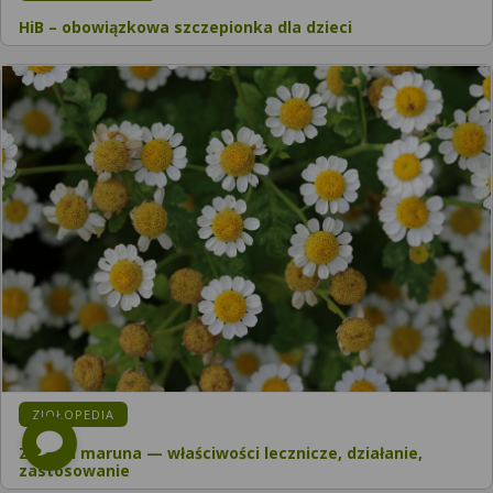
HiB – obowiązkowa szczepionka dla dzieci
KATEGORIA:
ZIOŁOPEDIA
Złocień maruna — właściwości lecznicze, działanie,
zastosowanie