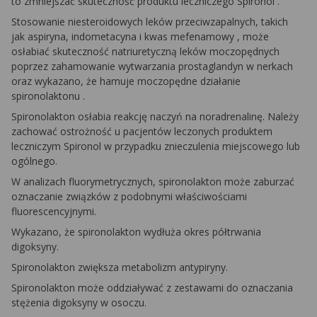
to zmniejszać skuteczność produktu leczniczego
Spironol
.
Stosowanie niesteroidowych leków przeciwzapalnych, takich
jak aspiryna, indometacyna i kwas
mefenamowy
, może
osłabiać skuteczność natriuretyczną leków moczopędnych
poprzez zahamowanie wytwarzania prostaglandyn w nerkach
oraz wykazano, że hamuje moczopędne działanie
spironolaktonu
.
Spironolakton
osłabia reakcję naczyń na noradrenalinę. Należy
zachować ostrożność u pacjentów leczonych produktem
leczniczym
Spironol
w przypadku znieczulenia miejscowego lub
ogólnego.
W analizach fluorymetrycznych,
spironolakton
może zaburzać
oznaczanie związków z podobnymi właściwościami
fluorescencyjnymi.
Wykazano, że
spironolakton
wydłuża okres półtrwania
digoksyny.
Spironolakton
zwiększa metabolizm antypiryny.
Spironolakton
może oddziaływać z zestawami do oznaczania
stężenia digoksyny w osoczu.