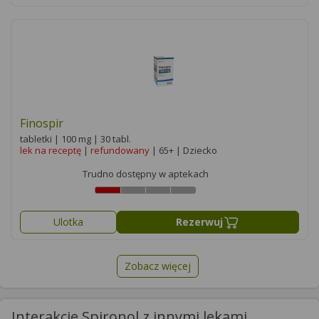
Finospir
tabletki | 100 mg | 30 tabl.
lek na receptę
|
refundowany
| 65+ | Dziecko
Trudno dostępny w aptekach
Ulotka
Rezerwuj
Zobacz więcej
Interakcje Spironol z innymi lekami