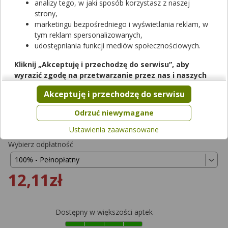
analizy tego, w jaki sposób korzystasz z naszej
strony,
marketingu bezpośredniego i wyświetlania reklam, w
tym reklam spersonalizowanych,
udostępniania funkcji mediów społecznościowych.
Rezerwuj
Kliknij „Akceptuję i przechodzę do serwisu”, aby
wyrazić zgodę na przetwarzanie przez nas i naszych
Spironol
partnerów Twoich danych w powyższych celach.
Akceptuję i przechodzę do serwisu
tabletki powlekane
|
50 mg
| 30 tabl.
Pamiętaj, że wyrażenie zgody jest dobrowolne, a wyrażoną
lek na receptę
|
refundowany
|
65+
|
Dziecko
zgodę możesz w każdej chwili cofnąć, możesz też wycofać
Odrzuć niewymagane
od 0,00 zł do 12,11 zł
zgodę na przetwarzanie Twoich danych tylko w niektórych
Ustawienia zaawansowane
celach. Jeżeli chcesz dowiedzieć się więcej lub chcesz
przeprowadzić konfigurację szczegółową, to możesz tego
Wybierz odpłatność
dokonać za pomocą „Ustawień zaawansowanych”.
Więcej informacji na temat wykorzystywania narzędzi
12,11zł
zewnętrznych w naszym serwisie znajdziesz w
Regulaminie
Serwisu
.
Dostępny w większości aptek