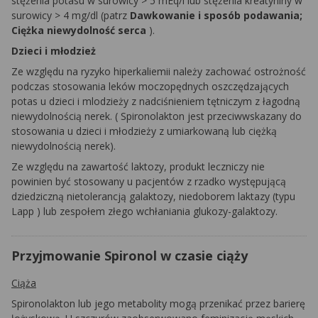
stężenia potasu w surowicy > 5 mEq/l lub stężenia kreatyniny w
surowicy > 4 mg/dl (patrz
Dawkowanie i sposób podawania;
Ciężka niewydolność serca
).
Dzieci i młodzież
Ze względu na ryzyko hiperkaliemii należy zachować ostrożność
podczas stosowania leków moczopędnych oszczędzających
potas u dzieci i
mlodzieży
z nadciśnieniem tętniczym z łagodną
niewydolnością nerek. (
Spironolakton
jest przeciwwskazany do
stosowania u dzieci i młodzieży z umiarkowaną lub ciężką
niewydolnością nerek).
Ze względu na zawartość laktozy, produkt leczniczy nie
powinien być stosowany u pacjentów z rzadko występującą
dziedziczną nietolerancją galaktozy, niedoborem laktazy (typu
Lapp
) lub zespołem złego wchłaniania glukozy-galaktozy.
Przyjmowanie Spironol w czasie ciąży
Ciąża
Spironolakton
lub jego metabolity mogą przenikać przez barierę