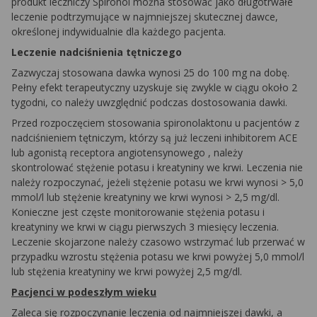
produkt leczniczy
Spironol
można stosować jako długotrwałe
leczenie podtrzymujące w najmniejszej skutecznej dawce,
określonej indywidualnie dla każdego pacjenta.
Leczenie nadciśnienia tętniczego
Zazwyczaj stosowana dawka wynosi 25 do 100 mg na dobę.
Pełny efekt terapeutyczny uzyskuje się zwykle w ciągu około 2
tygodni, co należy uwzględnić podczas dostosowania dawki.
Przed rozpoczęciem stosowania
spironolaktonu
u pacjentów z
nadciśnieniem tętniczym, którzy są już leczeni inhibitorem ACE
lub agonistą receptora
angiotensynowego
, należy
skontrolować stężenie potasu i kreatyniny we krwi. Leczenia nie
należy rozpoczynać, jeżeli stężenie potasu we krwi wynosi > 5,0
mmol/l lub stężenie kreatyniny we krwi wynosi > 2,5 mg/dl.
Konieczne jest częste monitorowanie stężenia potasu i
kreatyniny we krwi w ciągu pierwszych 3 miesięcy leczenia.
Leczenie skojarzone należy czasowo wstrzymać lub przerwać w
przypadku wzrostu stężenia potasu we krwi powyżej 5,0 mmol/l
lub stężenia kreatyniny we krwi powyżej 2,5 mg/dl.
Pacjenci w podeszłym wieku
Zaleca się rozpoczynanie leczenia od najmniejszej dawki, a