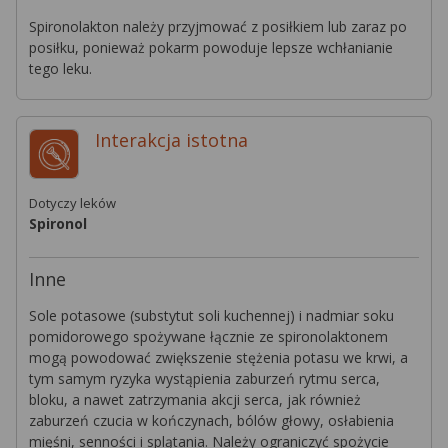
Spironolakton należy przyjmować z posiłkiem lub zaraz po
posiłku, ponieważ pokarm powoduje lepsze wchłanianie
tego leku.
Interakcja
istotna
Dotyczy leków
Spironol
Inne
Sole potasowe (substytut soli kuchennej) i nadmiar soku
pomidorowego spożywane łącznie ze spironolaktonem
mogą powodować zwiększenie stężenia potasu we krwi, a
tym samym ryzyka wystąpienia zaburzeń rytmu serca,
bloku, a nawet zatrzymania akcji serca, jak również
zaburzeń czucia w kończynach, bólów głowy, osłabienia
mięśni, senności i splątania. Należy ograniczyć spożycie