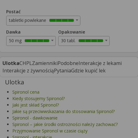
Postać
tabletki powlekane
Dawka
Opakowanie
50 mg
30 tabl.
Ulotka
CHPL
Zamienniki
Podobne
Interakcje z lekami
Interakcje z żywnością
Pytania
Gdzie kupić lek
Ulotka
Spironol cena
Kiedy stosujemy Spironol?
Jaki jest skład Spironol?
Jakie są przeciwwskazania do stosowania Spironol?
Spironol - dawkowanie
Spironol – jakie środki ostrożności należy zachować?
Przyjmowanie Spironol w czasie ciąży
Spironol - interakcje