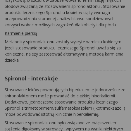
łożyskową. U szczurów zaobserwowano feminizację męskich
płodów związaną ze stosowaniem
spironolaktonu
. Stosowanie
produktu leczniczego
Spironol
u kobiet w ciąży wymaga
przeprowadzenia starannej analizy bilansu spodziewanych
korzyści wobec możliwych zagrożeń dla kobiety i dla płodu.
Karmienie piersią
Metabolity
spironolaktonu
zostały wykryte w mleku kobiecym.
Jeżeli stosowanie produktu leczniczego
Spironol
uważa się za
konieczne, należy zastosować alternatywną metodę karmienia
dziecka.
Spironol - interakcje
Stosowanie leków powodujących hiperkaliemię jednocześnie ze
spironolaktonem
może prowadzić do ciężkiej hiperkaliemii.
Dodatkowo, jednoczesne stosowanie produktu leczniczego
Spironol
z trimetoprimem/sulfametoksazolem (
kotrimoksazol
)
może powodować istotną klinicznie hiperkaliemię.
Stosowanie
spironolaktonu
było związane ze zwiększeniem
stężenia digoksyny w surowicy i wpływem na wyniki niektórych