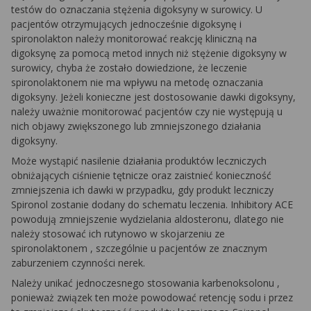
testów do oznaczania stężenia digoksyny w surowicy. U
pacjentów otrzymujących jednocześnie digoksynę i
spironolakton
należy monitorować reakcję kliniczną na
digoksynę za pomocą metod innych niż stężenie digoksyny w
surowicy, chyba że zostało dowiedzione, że leczenie
spironolaktonem
nie ma wpływu na metodę oznaczania
digoksyny. Jeżeli konieczne jest dostosowanie dawki digoksyny,
należy uważnie monitorować pacjentów czy nie występują u
nich objawy zwiększonego lub zmniejszonego działania
digoksyny.
Może wystąpić nasilenie działania produktów leczniczych
obniżających ciśnienie tętnicze oraz zaistnieć konieczność
zmniejszenia ich dawki w przypadku, gdy produkt leczniczy
Spironol
zostanie dodany do schematu leczenia. Inhibitory ACE
powodują zmniejszenie wydzielania aldosteronu, dlatego nie
należy stosować ich rutynowo w skojarzeniu ze
spironolaktonem
, szczególnie u pacjentów ze znacznym
zaburzeniem czynności nerek.
Należy unikać jednoczesnego stosowania
karbenoksolonu
,
ponieważ związek ten może powodować retencję sodu i przez