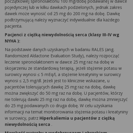
początkowej
spironolaktonu
100 mg/dobę podawanej w dawce
pojedynczej lub w kilku dawkach podzielonych, jednak zakres
dawek może wynosić od 25 mg do 200 mg na dobę. Dawkę
podtrzymującą należy wyznaczyć indywidualnie dla każdego
pacjenta.
Pacjenci z ciężką niewydolnością serca (klasy III-IV wg
NYHA
):
Na podstawie danych uzyskanych w badaniu
RALES
(ang.
Randomized
Aldactone
Evaluation
Study
), należy rozpocząć
leczenie
spironolaktonem
w dawce 25 mg raz na dobę w
skojarzeniu ze standardową terapią, jeżeli stężenie potasu w
surowicy wynosi ≤ 5 mEq/l, a stężenie kreatyniny w surowicy
wynosi ≤ 2,5 mg/dl. Jeżeli jest to klinicznie wskazane, u
pacjentów tolerujących dawkę 25 mg raz na dobę, dawkę
można zwiększyć do 50 mg raz na dobę. U pacjentów, którzy
nie tolerują dawki 25 mg raz na dobę, dawkę można zmniejszyć
do 25 mg podawanych co druga dobę. W celu uzyskania
informacji na temat monitorowania stężenia potasu i kreatyniny
w surowicy, patrz
Hiperkaliemia u pacjentów z ciężką
niewydolnością serca
.
Marskość wątroby z wodobrzuszem i obrzękiem