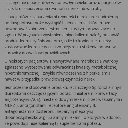
szczególnie u pacjentów w podeszłym wieku oraz u pacjentów
z ciężkimi zaburzeniami czynności nerek lub wątroby.
U pacjentów z zaburzeniami czynności nerek lub z nadmierną
podażą potasu może wystąpić hiperkaliemia, która może
powodować zaburzenia rytmu serca, w tym prowadzące do
zgonu. W przypadku wystąpienia hiperkaliemii należy odstawić
produkt leczniczy
Spironol
oraz, o ile to konieczne, należy
zastosować leczenie w celu zmniejszenia stężenia potasu w
surowicy do wartości prawidłowych.
U niektórych pacjentów z niewyrównaną marskością wątroby
zgłaszano występowanie odwracalnej kwasicy metabolicznej
hiperchloremicznej
, zwykle równocześnie z hiperkaliemią,
nawet w przypadku prawidłowej czynności nerek.
Jednoczesne stosowanie produktu leczniczego
Spironol
z innymi
diuretykami oszczędzającymi potas, inhibitorami konwertazy
angiotensyny (ACE), niesteroidowymi lekami przeciwzapalnymi (
NLPZ
), antagonistami receptora angiotensyny II,
antagonistami aldosteronu, heparyną (heparyną
drobnocząsteczkową) lub z innymi lekami, o których wiadomo,
że powodują hiperkaliemię tj. suplementami potasu,