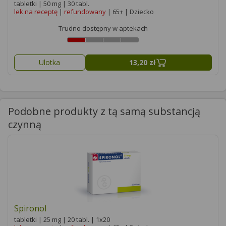
tabletki | 50 mg | 30 tabl.
lek na receptę
|
refundowany
| 65+ | Dziecko
Trudno dostępny w aptekach
Ulotka
13,20 zł
Podobne produkty z tą samą substancją
czynną
Spironol
tabletki | 25 mg | 20 tabl. | 1x20