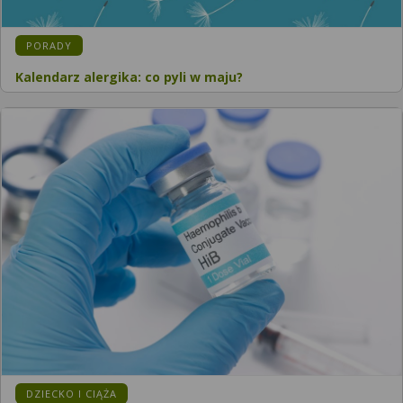
KATEGORIA:
PORADY
Kalendarz alergika: co pyli w maju?
KATEGORIA:
DZIECKO I CIĄŻA