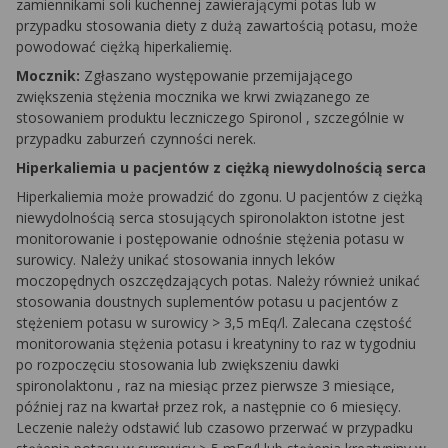
zamiennikami soli kuchennej zawierającymi potas lub w
przypadku stosowania diety z dużą zawartością potasu, może
powodować ciężką hiperkaliemię.
Mocznik:
Zgłaszano występowanie przemijającego
zwiększenia stężenia mocznika we krwi związanego ze
stosowaniem produktu leczniczego
Spironol
, szczególnie w
przypadku zaburzeń czynności nerek.
Hiperkaliemia u pacjentów z ciężką niewydolnością serca
Hiperkaliemia może prowadzić do zgonu. U pacjentów z ciężką
niewydolnością serca stosujących
spironolakton
istotne jest
monitorowanie i postępowanie odnośnie stężenia potasu w
surowicy. Należy unikać stosowania innych leków
moczopędnych oszczędzających potas. Należy również unikać
stosowania doustnych suplementów potasu u pacjentów z
stężeniem potasu w surowicy > 3,5 mEq/l. Zalecana częstość
monitorowania stężenia potasu i kreatyniny to raz w tygodniu
po rozpoczęciu stosowania lub zwiększeniu dawki
spironolaktonu
, raz na miesiąc przez pierwsze 3 miesiące,
później raz na kwartał przez rok, a następnie co 6 miesięcy.
Leczenie należy odstawić lub czasowo przerwać w przypadku