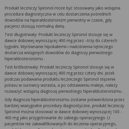
Produkt leczniczy
Spironol
może być stosowany jako wstępna
procedura diagnostyczna w celu dostarczenia pośrednich
dowodów na
hiperaldosteronizm
pierwotny w czasie, gdy
pacjenci stosują normalną dietę.
Test długotrwały: Produkt leczniczy
Spironol
stosuje się w
dawce dobowej wynoszącej 400 mg przez –trzy do czterech
tygodni. Wyrównanie hipokaliemii i nadciśnienia tętniczego
dostarcza wstępnych dowodów do diagnozy pierwotnego
hiperaldosteronizmu
.
Test krótkotrwały: Produkt leczniczy
Spironol
stosuje się w
dawce dobowej wynoszącej 400 mg przez cztery dni. Jeżeli
podczas podawania produktu leczniczego
Spironol
stężenie
potasu w surowicy wzrasta, a po odstawieniu maleje, należy
rozważyć wstępną diagnozę pierwotnego
hiperaldosteronizmu
.
Gdy diagnoza
hiperaldosteronizmu
zostanie potwierdzona przez
bardziej wiarygodne procedury diagnostyczne, produkt leczniczy
Spironol
można stosować w dawce dobowej wynoszącej 100 -
400 mg jako przygotowanie do zabiegu operacyjnego. U
pacjentów nie zakwalifikowanych do leczenia operacyjnego,