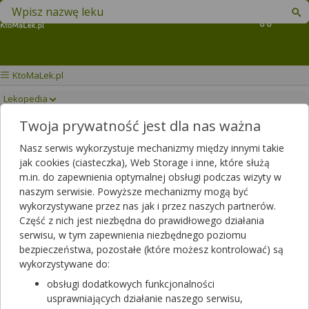
Znajdź lek w swojej okolicy
Koszyk
KtoMaLek.pl
Lekopedia
Twoja prywatność jest dla nas ważna
PREGNA START
Drukuj/Zapisz
Nasz serwis wykorzystuje mechanizmy między innymi takie
jak cookies (ciasteczka), Web Storage i inne, które służą
m.in. do zapewnienia optymalnej obsługi podczas wizyty w
naszym serwisie. Powyższe mechanizmy mogą być
wykorzystywane przez nas jak i przez naszych partnerów.
Część z nich jest niezbędna do prawidłowego działania
serwisu, w tym zapewnienia niezbędnego poziomu
bezpieczeństwa, pozostałe (które możesz kontrolować) są
wykorzystywane do:
obsługi dodatkowych funkcjonalności
usprawniających działanie naszego serwisu,
Rezerwuj