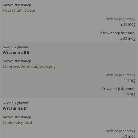
Potassium iodate
200 mcg
200 mcg
Witamina B6
Chlorowodorek pirydoksyny
1,4 mg
1,4 mg
Witamina D
Cholekalcyferol
50 mcg