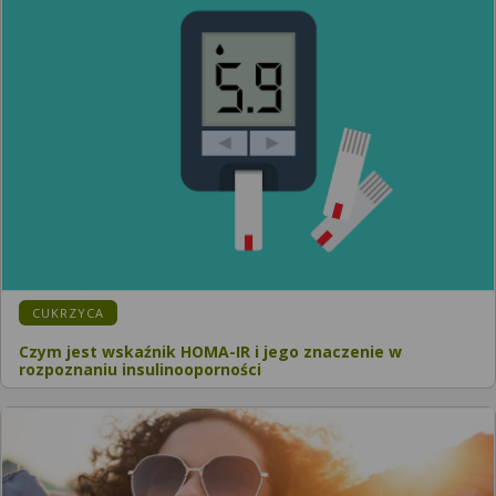
KATEGORIA:
CUKRZYCA
Czym jest wskaźnik HOMA-IR i jego znaczenie w
rozpoznaniu insulinooporności