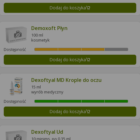
Dodaj do koszyka
Demoxoft Płyn
100 ml
kosmetyk
Dostępność
Dodaj do koszyka
Dexoftyal MD Krople do oczu
15 ml
wyrób medyczny
Dostępność
Dodaj do koszyka
Dexoftyal Ud
10 minims. po 0.35 ml