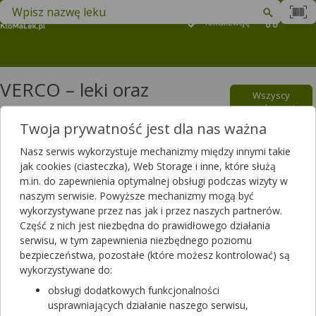
Znajdź lek w swojej okolicy
Podaj
lokalizację
Koszyk
M
VERCO – leki oraz
Wszyscy
suplementy diety
producenci
Twoja prywatność jest dla nas ważna
Filtrowanie
Nasz serwis wykorzystuje mechanizmy między innymi takie
jak cookies (ciasteczka), Web Storage i inne, które służą
Filtrowanie
m.in. do zapewnienia optymalnej obsługi podczas wizyty w
Wyniki wyszukiwania
(73)
naszym serwisie. Powyższe mechanizmy mogą być
wykorzystywane przez nas jak i przez naszych partnerów.
Część z nich jest niezbędna do prawidłowego działania
Wyczyść filtry
serwisu, w tym zapewnienia niezbędnego poziomu
bezpieczeństwa, pozostałe (które możesz kontrolować) są
Afronis Clean Emulsja do mycia
wykorzystywane do:
150 ml
obsługi dodatkowych funkcjonalności
kosmetyk
usprawniających działanie naszego serwisu,
Dostępność