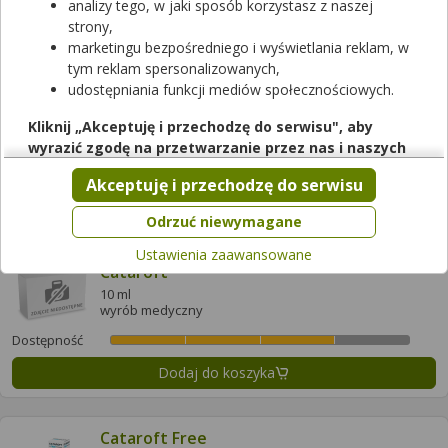
analizy tego, w jaki sposób korzystasz z naszej
strony,
Dodaj do koszyka
marketingu bezpośredniego i wyświetlania reklam, w
tym reklam spersonalizowanych,
udostępniania funkcji mediów społecznościowych.
Afronis Plus Płyn do pielęgnacji do skóry
trądzikowej z substancją antybakteryjną
Kliknij „Akceptuję i przechodzę do serwisu", aby
100 g
wyrazić zgodę na przetwarzanie przez nas i naszych
kosmetyk
partnerów Twoich danych w powyższych celach.
Dostępność
Akceptuję i przechodzę do serwisu
Pamiętaj, że wyrażenie zgody jest dobrowolne, a wyrażoną
Dodaj do koszyka
zgodę możesz w każdej chwili cofnąć, możesz też wycofać
Odrzuć niewymagane
zgodę na przetwarzanie Twoich danych tylko w niektórych
Ustawienia zaawansowane
celach. Jeżeli chcesz dowiedzieć się więcej lub chcesz
Cataroft
przeprowadzić konfigurację szczegółową, to możesz tego
10 ml
dokonać za pomocą „Ustawień zaawansowanych".
wyrób medyczny
Więcej informacji na temat wykorzystywania narzędzi
Dostępność
zewnętrznych w naszym serwisie znajdziesz w
Regulaminie
Dodaj do koszyka
Serwisu
.
Cataroft Free